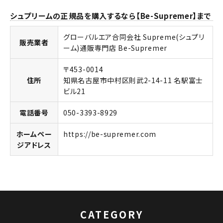
シュプリームの正規品を購入するなら【Be-Supremer】まで
グローバルエア合同会社 Supreme(シュプリ
販売業者
ーム)通販専門店 Be-Supremer
〒453-0014
住所
知県名古屋市中村区則武2-14-11 名駅富士
ビル21
電話番号
050-3393-8929
ホームペー
https://be-supremer.com
キーワードから探す
ジアドレス
search
人気ワード
2026SS
2025AW
2025SS
Tシャツ・ロングスリーブ
キャップ・ハット
パーカー・クルーネック
ショルダー・ウエストバッグ
ボックスロゴ
ブラックスウェット
CATEGORY
カテゴリーから探す