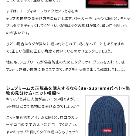
SEASON
まずは、コーディネートのアクセントとなる
キ
ャップ
の偽物の見分け方をご紹介します。パーカーやTシャツと同じく、キャッ
CONTENTS
プもタグをチェックしてください。偽物はタグの素材が薄く、縫い目も粗いも
のが多いです。
ACCOUNT MENU
ひどい場合はタグが斜めに縫い付けられている、なんてこともありますの
ようこそ ゲスト 様
で、正しい位置に正しい角度で付いているのかチェックしましょう。
meeting_room
person
他にも、シュプリームが偽造防止のためにタグにホログラムを入れていま
ログイン
会員登録
す。少し見難い位置にありますので、タグを引っ張り出して確認しましょう。
Follow us
シュプリームの正規品を購入するなら【Be-Supremer】へ！～偽
物の見分け方・ニット帽編～
キャップと共に人気が高い
ニット帽
ですが、ニ
ット帽はどこで偽物と見分けるのでしょうか？
ニット帽も他のアイテムと同じく、ロゴのカラ
ーやロゴの文字の太さに注目してください。
またキャップと同じくタグの縫い方もチェック