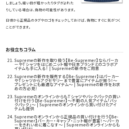
しましょう。縫い目が粗かったりタグがよれた
りしている場合は、偽物の可能性があります。
日頃から正規品のタグやロゴをチェックしておけば、偽物にすぐに気がつく
ことができます。
お役立ちコラム
Supremeの新作を取り扱う【Be-Supremer】ならパーカ
ーやTシャツをはじめニット帽や日本ブランドとのコラボア
イテムも手に入る！ | Supremeの新作をご用意
Supremeの新作を販売する【Be-Supremer】はパーカー
やTシャツからアクセサリーまで豊富にアイテムが揃う！～
プレゼントにも最適なアイテム～ | Supremeの新作をお求
めの方必見！
SupremeのオンラインからもTシャツやバックパックの買い
付けを行う【Be-Supremer】～不動の人気アイテム「バッ
クパック」～ | Supremeのオンラインから買い付けたアイ
テムも提供
Supremeのオンラインから正規品の買い付けを行う【Be-
Supremer】パーカー・キャップ・ニット帽が豊富！～パーカ
ーをきれいめに着こなす～ | Supremeのオンラインからも
買い付け！