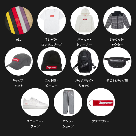
コラボレーションブランドから探す
シーズンから探す
ALL
Tシャツ・
パーカー・
ジャケット・
ロングスリーブ
トレーナー
アウター
並び順
価格から探す
キャップ・
ニット帽・
バックパック・
その他バッグ類
円 ～
円
ハット
ビーニー
リュック
在庫のない商品を表示する
絞り込んで検索する
スニーカー・
パンツ・
アクセサリー
ブーツ
ショーツ