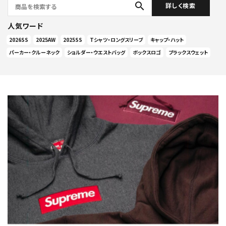
search
詳しく検索
人気ワード
2026SS
2025AW
2025SS
Tシャツ・ロングスリーブ
キャップ・ハット
パーカー・クルーネック
ショルダー・ウエストバッグ
ボックスロゴ
ブラックスウェット