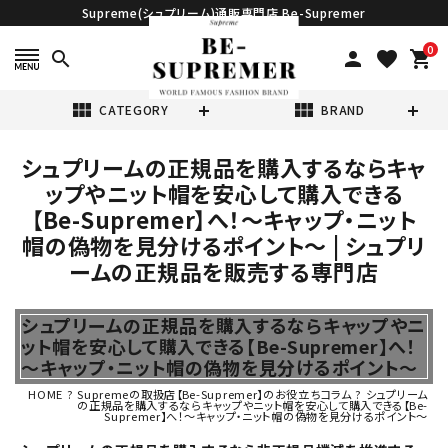
Supreme(シュプリーム)通販専門店 Be-Supremer
0
search
person
favorite
shopping_cart
view_module
view_module
CATEGORY
BRAND
シュプリームの正規品を購入するならキャ
search
ップやニット帽を安心して購入できる
【Be-Supremer】へ！～キャップ・ニット
帽の偽物を見分けるポイント～ | シュプリ
ームの正規品を販売する専門店
表示する商品はありません。
シュプリームの正規品を購入するならキャップやニ
ット帽を安心して購入できる【Be-Supremer】へ！
～キャップ・ニット帽の偽物を見分けるポイント～
NEW ITEMS
HOME
?
Supremeの取扱店【Be-Supremer】のお役立ちコラム
?
シュプリーム
の正規品を購入するならキャップやニット帽を安心して購入できる【Be-
Supremer】へ！～キャップ・ニット帽の偽物を見分けるポイント～
CATEGORY