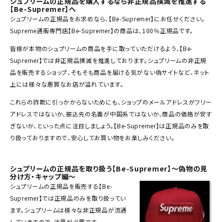
シュプリームの正規品を購入するなら非正規品撲滅を推進する
Tシャツ・ロングスリーブ
【Be-Supremer】へ
シュプリーム
の
正規品
をお求めなら、【Be-Supremer】にお任せください。
パーカー・トレーナー
Supreme通販専門店【Be-Supremer】の商品は、100％正規品です。
ジャケット・アウター
皆様が本物のシュプリームの商品を手に取っていただけるよう、【Be-
Supremer】では非正規品撲滅を推進しております。シュプリームの非正規
キャップ・ハット
品を販売するショップ、そもそも商品を届ける気がない偽サイトなど、ネット
上には様々な悪質なお店が溢れています。
ニット帽・ビーニー
これらの詐欺に引っかからないためにも、ショップのメールアドレスがフリー
バックパック・リュック
アドレスではないか、振込先の名義が中国系ではないか、商品の価格が安す
ぎないか、といった点に注目しましょう。【Be-Supremer】は正規品のみを取
その他バッグ類
り扱っておりますので、安心してお買い物をお楽しみください。
スニーカー・ブーツ
パンツ・ショーツ
シュプリームの正規品を取り扱う【Be-Supremer】～偽物の見
分け方・キャップ編～
シュプリームの正規品を販売する【Be-
アクセサリー
Supremer】では正規品のみを取り扱ってい
COLLABORATION BRAND
ます。シュプリームは様々な非正規品が流通
していますので、注意が必要です。