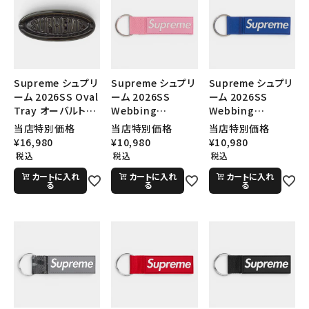
Supreme シュプリ
Supreme シュプリ
Supreme シュプリ
ーム 2026SS Oval
ーム 2026SS
ーム 2026SS
Tray オーバルトレ
Webbing
Webbing
イ ブラック
Keychain ウェビ
Keychain ウェビ
当店特別価格
当店特別価格
当店特別価格
ングキーチェーン
ングキーチェーン
¥
16,980
¥
10,980
¥
10,980
ピンク
ロイヤル
税込
税込
税込
カートに入れ
カートに入れ
カートに入れ
る
る
る