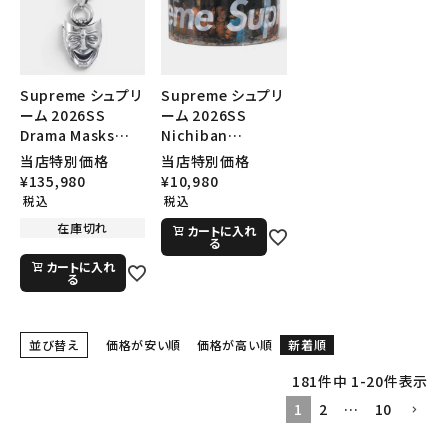
Supreme シュプリ
Supreme シュプリ
ーム 2026SS
ーム 2026SS
Drama Masks
Nichiban
Pendant ドラマ
Packing Tape
当店特別価格
当店特別価格
マスク ペンダント
ニチバン パッキング
¥
135,980
¥
10,980
シルバー
テープ マルチカラ
税込
税込
ー
在庫切れ
カートに入れ
る
カートに入れ
る
並び替え
価格が安い順
価格が高い順
新着順
181
件中
1
-
20
件表示
1
2
…
10