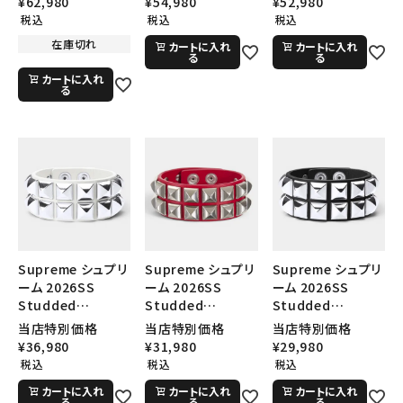
¥
62,980
¥
54,980
¥
52,980
イト
ド
ック
税込
税込
税込
在庫切れ
カートに入れ
カートに入れ
る
る
カートに入れ
る
Supreme シュプリ
Supreme シュプリ
Supreme シュプリ
ーム 2026SS
ーム 2026SS
ーム 2026SS
Studded
Studded
Studded
Leather Bracelet
Leather Bracelet
Leather Bracelet
当店特別価格
当店特別価格
当店特別価格
スタッズド レザーブ
スタッズド レザーブ
スタッズド レザーブ
¥
36,980
¥
31,980
¥
29,980
レスレット ホワイト
レスレット レッド
レスレット ブラック
税込
税込
税込
カートに入れ
カートに入れ
カートに入れ
る
る
る