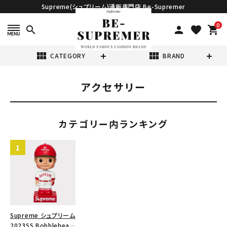
Supreme(シュプリーム)通販専門店 Be-Supremer
0
search
person
favorite
shopping_cart
view_module
view_module
CATEGORY
BRAND
アクセサリー
search
カテゴリー内ランキング
表示する商品はありません。
NEW ITEMS
CATEGORY
Supreme シュプリーム
2023SS Bobblehead