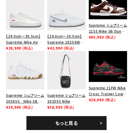
シーズンから探す
並び順
Supreme シュプリーム
21SS Nike SB Dunk
【24.0cm～30.5cm】
【24.0cm～30.5cm】
Low ナイキSBダンクロ
¥65,980
(税込)
価格から探す
Supreme Nike Air
Supreme 2025AW
ウ スニーカー ブラウン
Force 1 Low シュプリ
¥28,980
(税込)
Nike SB Dunk Low ナ
¥42,980
(税込)
円 ～
円
ーム ナイキエアフォー
イキ SB ダンク ロー ス
ス１スニーカー シュー
ニーカー ホワイト
ズ ホワイト
在庫のない商品を表示する
絞り込んで検索する
Supreme 21FW Nike
Cross Trainer Low
Supreme シュプリーム
Supreme シュプリーム
ナイキクロストレイナー
¥26,980
(税込)
2026SS Nike SB Air
2025SS Nike
ロウ シューズ ブラック
Max 2 CB 94 Low SP
¥34,980
(税込)
Leather Shoulder
¥36,980
(税込)
ナイキ SB エアマックス
Bag ナイキレザーショ
2 CB 94 ロー SP ホ
ルダーバッグ ブラッ
もっと見る
ワイト
ク 黒