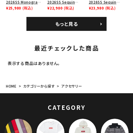
2026SS Monogram
2026SS Sequin
2026SS Sequin
Crusher Hat モノグラ
¥25,980
(税込)
Denim Classic Logo
¥22,980
(税込)
Denim Classic Logo
¥23,980
(税込)
ム クラッシャーハット
6-Panel シークイン
6-Panel シークイン
ブラック
デニム クラシックロゴ
デニム クラシックロゴ
もっと見る
6パネルキャップ インデ
6パネルキャップ ナチュ
ィゴ
ラル
最近チェックした商品
表示する商品はありません。
HOME
カテゴリーから探す
アクセサリー
CATEGORY