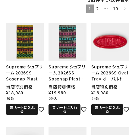
181
件中
1
-
20
件表示
SEASON
1
2
…
10
CONTENTS
ACCOUNT MENU
ようこそ ゲスト 様
meeting_room
person
ログイン
会員登録
Supreme シュプリ
Supreme シュプリ
Supreme シュプリ
ーム 2026SS
ーム 2026SS
ーム 2026SS Oval
Sosenap Plastic
Sosenap Plastic
Tray オーバルトレ
Follow us
Mat ソセナップ プ
Mat ソセナップ プ
イ レッド
当店特別価格
当店特別価格
当店特別価格
ラスチックマット
ラスチックマット
¥
18,980
¥
19,980
¥
16,980
イエロー
グレー
税込
税込
税込
カートに入れ
カートに入れ
カートに入れ
る
る
る