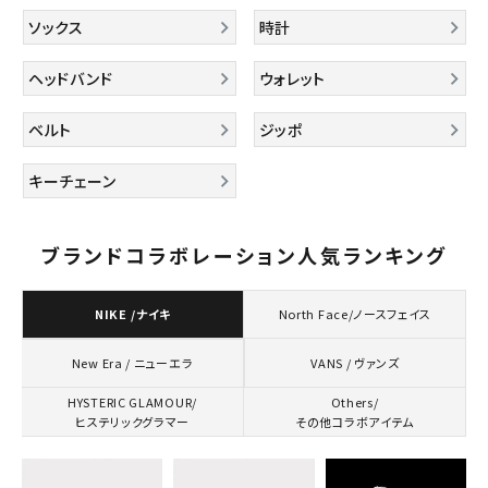
ソックス
時計
ヘッドバンド
ウォレット
ベルト
ジッポ
キーチェーン
キーワードから探す
search
ブランドコラボレーション人気ランキング
人気ワード
2026SS
2025AW
2025SS
Tシャツ・ロングスリーブ
キャップ・ハット
パーカー・クルーネック
NIKE /ナイキ
North Face/ノースフェイス
ショルダー・ウエストバッグ
ボックスロゴ
ブラックスウェット
カテゴリーから探す
VANS / ヴァンズ
New Era / ニューエラ
HYSTERIC GLAMOUR/
Others/
ヒステリックグラマー
その他コラボアイテム
コラボレーションブランドから探す