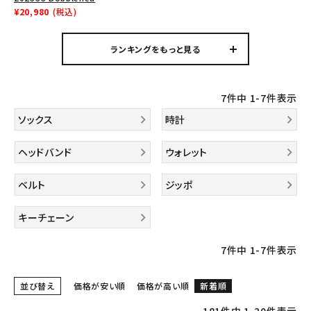
Tシャツ・ロングスリーブ
ボブルヘッド レッド
¥20,980
(税込)
パーカー・トレーナー
ランキングをもっと見る
ジャケット・アウター
キャップ・ハット
7
件中
1
-
7
件表示
ソックス
時計
ニット帽・ビーニー
バックパック・リュック
ヘッドバンド
ウォレット
その他バッグ類
ベルト
ジッポ
スニーカー・ブーツ
キーチェーン
パンツ・ショーツ
7
件中
1
-
7
件表示
アクセサリー
並び替え
価格が安い順
価格が高い順
新着順
COLLABORATION BRAND