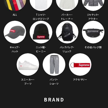
ALL
Tシャツ・
パーカー・
ジャケット・
ロングスリーブ
トレーナー
アウター
キャップ・
ニット帽・
バックパック・
その他バッグ類
ハット
ビーニー
リュック
スニーカー・
パンツ・
アクセサリー
ブーツ
ショーツ
BRAND