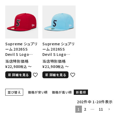
Supreme シュプリ
Supreme シュプリ
ーム 2026SS
ーム 2026SS
Devil S Logo
Devil S Logo
New Era Cap デビ
New Era Cap デビ
当店特別価格
当店特別価格
ル Sロゴ ニューエ
ル Sロゴ ニューエ
¥
22,980
〜
¥
21,980
〜
税込
税込
ラキャップ レッド
ラキャップ ライトブ
詳細を見る
詳細を見る
ルー
並び替え
価格が安い順
価格が高い順
新着順
202
件中
1
-
20
件表示
1
2
…
11