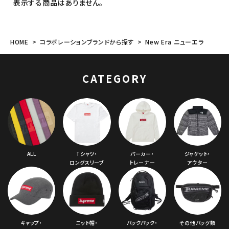
表示する商品はありません。
HOME
コラボレーションブランドから探す
New Era ニューエラ
CATEGORY
ALL
Tシャツ・
パーカー・
ジャケット・
ロングスリーブ
トレーナー
アウター
キャップ・
ニット帽・
バックパック・
その他バッグ類