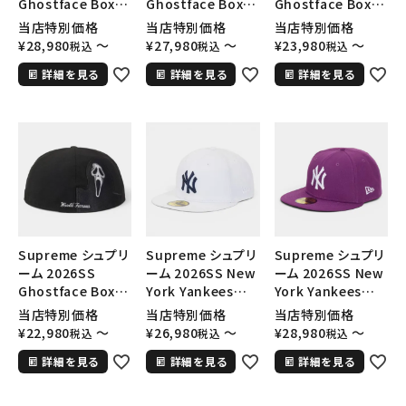
Ghostface Box
Ghostface Box
Ghostface Box
Logo New Era
Logo New Era
Logo New Era
SEASON
当店特別価格
当店特別価格
当店特別価格
Cap ゴーストフェイ
Cap ゴーストフェイ
Cap ゴーストフェイ
¥
28,980
〜
¥
27,980
〜
¥
23,980
〜
税込
税込
税込
ス ボックスロゴ ニ
ス ボックスロゴ ニ
ス ボックスロゴ ニ
CONTENTS
詳細を見る
詳細を見る
詳細を見る
ューエラキャップ レ
ューエラキャップ ロ
ューエラキャップ ト
ッド
イヤル
ゥルーティンバーカ
ナティカモ
ACCOUNT MENU
ようこそ ゲスト 様
meeting_room
person
ログイン
会員登録
Follow us
Supreme シュプリ
Supreme シュプリ
Supreme シュプリ
ーム 2026SS
ーム 2026SS New
ーム 2026SS New
Ghostface Box
York Yankees
York Yankees
Logo New Era
New Era Cap ニュ
New Era Cap ニュ
当店特別価格
当店特別価格
当店特別価格
Cap ゴーストフェイ
ーヨークヤンキース
ーヨークヤンキース
¥
22,980
〜
¥
26,980
〜
¥
28,980
〜
税込
税込
税込
ス ボックスロゴ ニ
ニューエラ キャップ
ニューエラ キャップ
詳細を見る
詳細を見る
詳細を見る
ューエラキャップ ブ
ホワイト
パープル
ラック