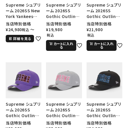
Supreme シュプリ
Supreme シュプリ
Supreme シュプリ
ーム 2026SS New
ーム 2026SS
ーム 2026SS
York Yankees
Gothic Outline
Gothic Outline
New Era Cap ニュ
Adjustable New
Adjustable New
当店特別価格
当店特別価格
当店特別価格
ーヨークヤンキース
Era Cap ゴシック
Era Cap ゴシック
¥
24,980
〜
¥
19,980
¥
21,980
税込
ニューエラ キャップ
アウトライン アジャ
アウトライン アジャ
税込
税込
詳細を見る
ブラック
スタブルニューエラ
スタブルニューエラ
カートに入れ
カートに入れ
キャップ ネイビー
キャップ レッド
る
る
Supreme シュプリ
Supreme シュプリ
Supreme シュプリ
ーム 2026SS
ーム 2026SS
ーム 2026SS
Gothic Outline
Gothic Outline
Gothic Outline
Adjustable New
Adjustable New
Adjustable New
当店特別価格
当店特別価格
当店特別価格
Era Cap ゴシック
Era Cap ゴシック
Era Cap ゴシック