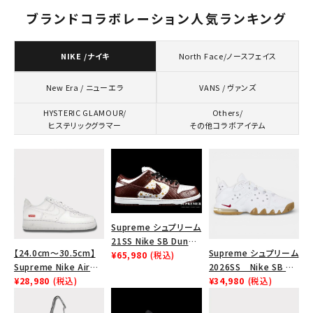
ブランドコラボレーション人気ランキング
NIKE /ナイキ
North Face/ノースフェイス
VANS / ヴァンズ
New Era / ニューエラ
HYSTERIC GLAMOUR/
Others/
ヒステリックグラマー
その他コラボアイテム
キーワードから探す
Supreme シュプリーム
search
21SS Nike SB Dunk
【24.0cm～30.5cm】
Supreme シュプリーム
Low ナイキSBダンクロ
¥65,980
(税込)
人気ワード
2026SS
2025AW
2025SS
Tシャツ・ロングスリーブ
Supreme Nike Air
2026SS Nike SB Air
ウ スニーカー ブラウン
キャップ・ハット
パーカー・クルーネック
Force 1 Low シュプリ
¥28,980
(税込)
Max 2 CB 94 Low SP
¥34,980
(税込)
ーム ナイキエアフォー
ナイキ SB エアマックス
ショルダー・ウエストバッグ
ボックスロゴ
ブラックスウェット
ス１スニーカー シュー
2 CB 94 ロー SP ホ