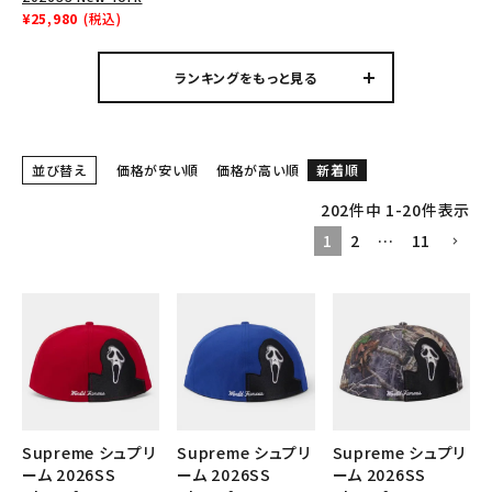
Tシャツ・ロングスリーブ
Yankees New Era
¥25,980
(税込)
Cap ニューヨークヤン
パーカー・トレーナー
キース ニューエラ キャ
ランキングをもっと見る
ップ ブルー
ジャケット・アウター
キャップ・ハット
並び替え
価格が安い順
価格が高い順
新着順
ニット帽・ビーニー
202
件中
1
-
20
件表示
バックパック・リュック
1
2
…
11
その他バッグ類
スニーカー・ブーツ
パンツ・ショーツ
アクセサリー
Supreme シュプリ
Supreme シュプリ
Supreme シュプリ
COLLABORATION BRAND
ーム 2026SS
ーム 2026SS
ーム 2026SS