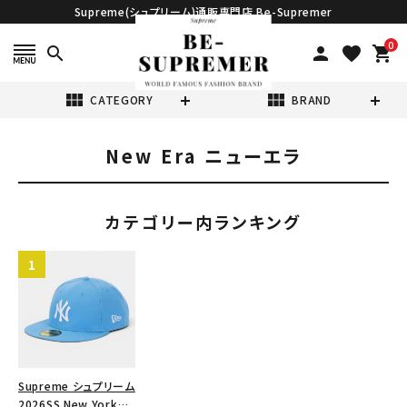
Supreme(シュプリーム)通販専門店 Be-Supremer
0
search
person
favorite
shopping_cart
view_module
view_module
CATEGORY
BRAND
New Era ニューエラ
search
カテゴリー内ランキング
表示する商品はありません。
NEW ITEMS
CATEGORY
Supreme シュプリーム
2026SS New York