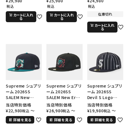
¥
29,980
¥
25,980
¥
24,980
アウトライン アジャ
アウトライン アジャ
アウトライン アジャ
税込
税込
税込
スタブルニューエラ
スタブルニューエラ
スタブルニューエラ
在庫切れ
カートに入れ
カートに入れ
キャップ パープル
キャップ グレー
キャップ ブラック
る
る
カートに入れ
る
Supreme シュプリ
Supreme シュプリ
Supreme シュプリ
ーム 2026SS
ーム 2026SS
ーム 2026SS
SALEM New
SALEM New Era
Devil S Logo
Era セーラム ニュ
Cap セーラム ニュ
New Era Cap デビ
当店特別価格
当店特別価格
当店特別価格
ーエラキャップ ネ
ーエラキャップ ブ
ル Sロゴ ニューエ
¥
22,980
〜
¥
26,980
〜
¥
19,980
〜
税込
税込
税込
イビー
ラック
ラキャップ ストライ
詳細を見る
詳細を見る
詳細を見る
プ