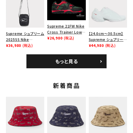
カテゴリーから探す
ズ ホワイト
ワイト
コラボレーションブランドから探す
Supreme 21FW Nike
Cross Trainer Low
Supreme シュプリーム
【24.0cm～30.5cm】
ナイキクロストレイナー
¥26,980
(税込)
シーズンから探す
2025SS Nike
Supreme シュプリーム
ロウ シューズ ブラック
Leather Shoulder
¥36,980
(税込)
2023AW Nike
¥44,980
(税込)
Bag ナイキレザーショ
Courtposite ナイキコ
ルダーバッグ ブラッ
ートポジット スニーカ
並び順
もっと見る
ク 黒
ー ホワイト 白
価格から探す
新着商品
円 ～
円
在庫のない商品を表示する
絞り込んで検索する