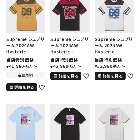
Supreme シュプリ
Supreme シュプリ
Supreme シュプリ
ーム 2024AW
ーム 2024AW
ーム 2024AW
Hysteric
Hysteric
Hysteric
Glamour 69
Glamour 69
Glamour 69
当店特別価格
当店特別価格
当店特別価格
Football Top
Football Top
Football Top
¥
41,980
〜
¥
42,980
〜
¥
32,980
〜
税込
税込
税込
Tee ヒステリックグ
Tee ヒステリックグ
Tee ヒステリックグ
在庫切れ
詳細を見る
詳細を見る
ラマー69フットボー
ラマー69フットボー
ラマー69フットボー
ルトップTシャツ マ
ルトップTシャツ ブ
ルトップTシャツ ホ
詳細を見る
スタード
ラック 黒
ワイト 白