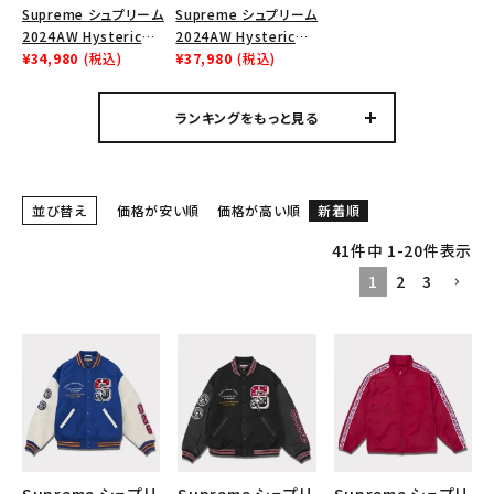
Supreme シュプリーム
Supreme シュプリーム
Tシャツ・ロングスリーブ
2024AW Hysteric
2024AW Hysteric
Glamour Pin Up Tee
¥34,980
(税込)
Glamour Pin Up Tee
¥37,980
(税込)
パーカー・トレーナー
ヒステリックグラマーピ
ヒステリックグラマーピ
ンアップTシャツ パウダ
ンアップTシャツ ブラッ
ジャケット・アウター
ランキングをもっと見る
ーブルー
ク 黒
キャップ・ハット
ニット帽・ビーニー
並び替え
価格が安い順
価格が高い順
新着順
バックパック・リュック
41
件中
1
-
20
件表示
1
2
3
その他バッグ類
スニーカー・ブーツ
パンツ・ショーツ
アクセサリー
COLLABORATION BRAND