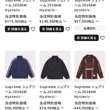
Supreme シュプリ
Supreme シュプリ
Supreme シュプリ
ーム 2024AW
ーム 2024AW
ーム 2024AW
SEASON
Hysteric
Hysteric
Hysteric
Glamour Varsity
Glamour Varsity
Glamour Track
当店特別価格
当店特別価格
当店特別価格
CONTENTS
Jacket ヒステリッ
Jacket ヒステリッ
Jacket ヒステリッ
¥
179,980
〜
¥
149,980
〜
¥
57,980
〜
税込
税込
税込
クグラマーバーシテ
クグラマーバーシテ
クグラマートラック
在庫切れ
詳細を見る
詳細を見る
ィジャケット ロイヤ
ィジャケット ブラッ
ジャケット レッド 赤
ACCOUNT MENU
ル
ク 黒
ようこそ ゲスト 様
詳細を見る
meeting_room
person
ログイン
会員登録
Follow us
Supreme シュプリ
Supreme シュプリ
Supreme シュプリ
ーム 2024AW
ーム 2024AW
ーム 2024AW
Hysteric
Hysteric
Hysteric
Glamour Track
Glamour Track
Glamour Mesh
当店特別価格
当店特別価格
当店特別価格
Jacket ヒステリッ
Jacket ヒステリッ
L/S Top ヒステリッ
¥
68,980
〜
¥
58,980
〜
¥
44,980
〜
税込
税込
税込