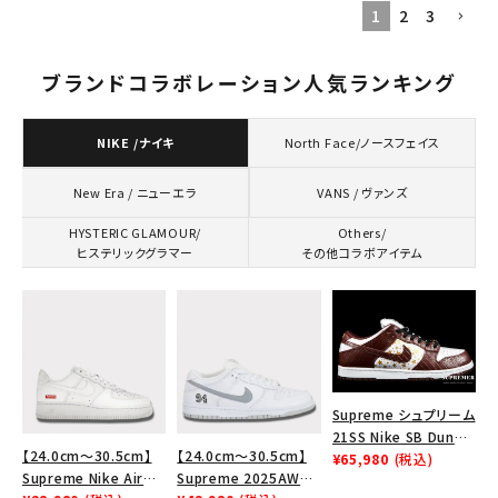
1
2
3
ブランドコラボレーション人気ランキング
NIKE /ナイキ
North Face/ノースフェイス
VANS / ヴァンズ
New Era / ニューエラ
HYSTERIC GLAMOUR/
Others/
ヒステリックグラマー
その他コラボアイテム
キーワードから探す
Supreme シュプリーム
search
21SS Nike SB Dunk
【24.0cm～30.5cm】
【24.0cm～30.5cm】
人気ワード
2026SS
2025AW
2025SS
Tシャツ・ロングスリーブ
Low ナイキSBダンクロ
¥65,980
(税込)
Supreme Nike Air
Supreme 2025AW
ウ スニーカー ブラウン
キャップ・ハット
パーカー・クルーネック