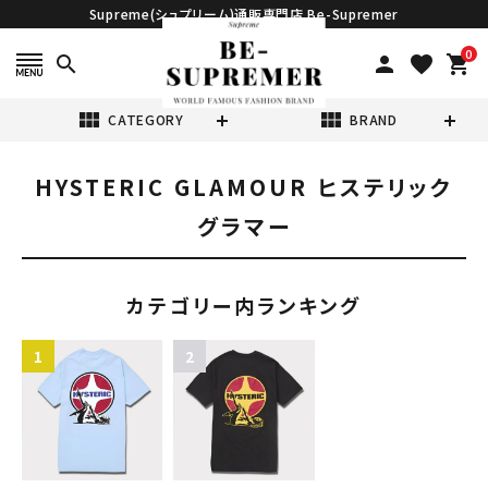
Supreme(シュプリーム)通販専門店 Be-Supremer
0
search
person
favorite
shopping_cart
view_module
view_module
CATEGORY
BRAND
HYSTERIC GLAMOUR ヒステリック
search
グラマー
カテゴリー内ランキング
表示する商品はありません。
NEW ITEMS
CATEGORY