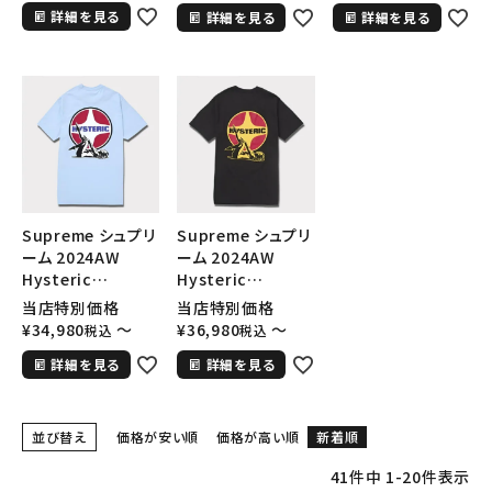
詳細を見る
ャツ パウダーブル
詳細を見る
詳細を見る
ャツ ブラック 黒
ャツ ホワイト 白
ー
Supreme シュプリ
Supreme シュプリ
ーム 2024AW
ーム 2024AW
Hysteric
Hysteric
Glamour Pin Up
Glamour Pin Up
当店特別価格
当店特別価格
Tee ヒステリックグ
Tee ヒステリックグ
¥
34,980
〜
¥
36,980
〜
税込
税込
ラマーピンアップT
ラマーピンアップT
詳細を見る
詳細を見る
シャツ パウダーブル
シャツ ブラック 黒
ー
並び替え
価格が安い順
価格が高い順
新着順
41
件中
1
-
20
件表示