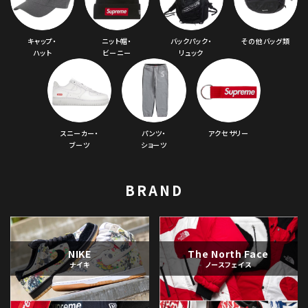
キャップ・
ニット帽・
バックパック・
その他バッグ類
ハット
ビーニー
リュック
スニーカー・
パンツ・
アクセサリー
ブーツ
ショーツ
BRAND
NIKE
The North Face
ナイキ
ノースフェイス