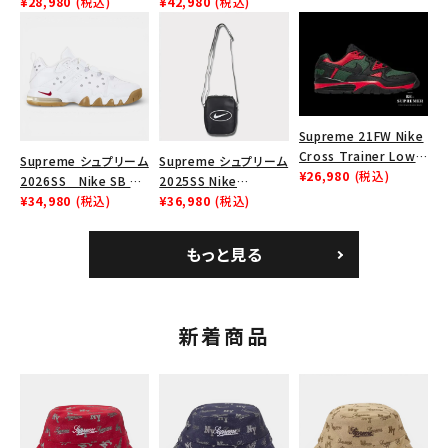
Force 1 Low シュプリ
¥28,980
(税込)
Nike SB Dunk Low ナ
¥42,980
(税込)
ショルダー・ウエストバッグ
ボックスロゴ
ブラックスウェット
ーム ナイキエアフォー
イキ SB ダンク ロー ス
カテゴリーから探す
ス１スニーカー シュー
ニーカー ホワイト
ズ ホワイト
コラボレーションブランドから探す
Supreme 21FW Nike
Cross Trainer Low
Supreme シュプリーム
Supreme シュプリーム
シーズンから探す
ナイキクロストレイナー
¥26,980
(税込)
2026SS Nike SB Air
2025SS Nike
ロウ シューズ ブラック
Max 2 CB 94 Low SP
¥34,980
(税込)
Leather Shoulder
¥36,980
(税込)
ナイキ SB エアマックス
Bag ナイキレザーショ
並び順
2 CB 94 ロー SP ホ
ルダーバッグ ブラッ
もっと見る
ワイト
ク 黒
価格から探す
新着商品
円 ～
円
在庫のない商品を表示する
絞り込んで検索する