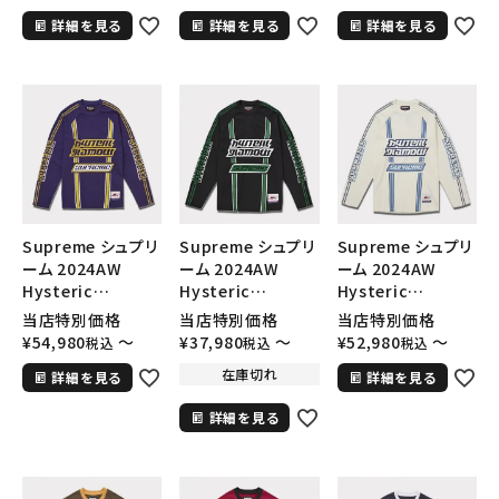
クグラマートラック
クグラマートラック
クグラマーメッシュ
詳細を見る
詳細を見る
詳細を見る
ジャケット ネイビー
ジャケット ブラック
ロングスリーブトッ
紺
黒
プ ブラウン 茶
Supreme シュプリ
Supreme シュプリ
Supreme シュプリ
ーム 2024AW
ーム 2024AW
ーム 2024AW
Hysteric
Hysteric
Hysteric
Glamour Mesh
Glamour Mesh
Glamour Mesh
当店特別価格
当店特別価格
当店特別価格
L/S Top ヒステリッ
L/S Top ヒステリッ
L/S Top ヒステリッ
¥
54,980
〜
¥
37,980
〜
¥
52,980
〜
税込
税込
税込
クグラマーメッシュ
クグラマーメッシュ
クグラマーメッシュ
在庫切れ
詳細を見る
詳細を見る
ロングスリーブトッ
ロングスリーブトッ
ロングスリーブトッ
プ パープル 紫
プ ブラック 黒
プ ホワイト 白
詳細を見る