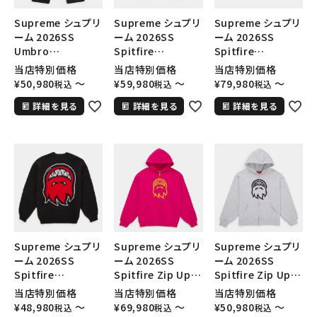
Supreme シュプリ
Supreme シュプリ
Supreme シュプリ
ーム 2026SS
ーム 2026SS
ーム 2026SS
Umbro
Spitfire
Spitfire
Rhinestone
Sweater スピッ
Sweater スピッ
当店特別価格
当店特別価格
当店特別価格
Track Pant アンブ
トファイア セータ
トファイア セータ
¥
50,980
〜
¥
59,980
〜
¥
79,980
〜
税込
税込
税込
ロ ラインストーン ト
ー ネイビー
ー ライトタン
詳細を見る
詳細を見る
詳細を見る
ラックパンツ ブラッ
ク
Supreme シュプリ
Supreme シュプリ
Supreme シュプリ
ーム 2026SS
ーム 2026SS
ーム 2026SS
Spitfire
Spitfire Zip Up
Spitfire Zip Up
Sweater スピッ
Hooded
Hooded
当店特別価格
当店特別価格
当店特別価格
トファイア セータ
Sweatshirt ス
Sweatshirt ス
¥
48,980
〜
¥
69,980
〜
¥
50,980
〜
税込
税込
税込