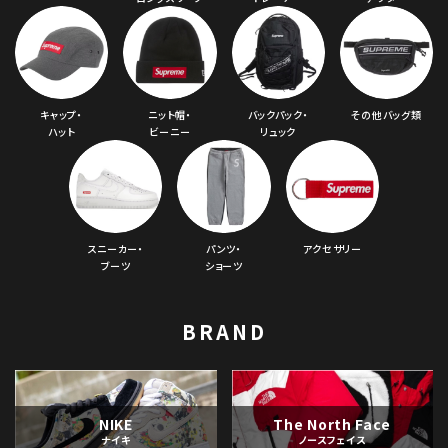
キャップ・
ニット帽・
バックパック・
その他バッグ類
ハット
ビーニー
リュック
スニーカー・
パンツ・
アクセサリー
ブーツ
ショーツ
BRAND
NIKE
The North Face
ナイキ
ノースフェイス