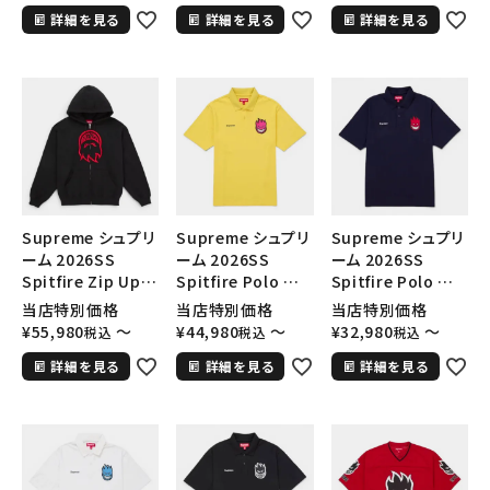
ー ブラック
ピットファイア ジッ
ピットファイア ジッ
詳細を見る
詳細を見る
詳細を見る
プアップ フーデッド
プアップ フーデッド
スウェットパーカー
スウェットパーカー
ブライトフーシャ
アッシュグレー
Supreme シュプリ
Supreme シュプリ
Supreme シュプリ
ーム 2026SS
ーム 2026SS
ーム 2026SS
Spitfire Zip Up
Spitfire Polo スピ
Spitfire Polo スピ
Hooded
ットファイア ポロシ
ットファイア ポロシ
当店特別価格
当店特別価格
当店特別価格
Sweatshirt ス
ャツ イエロー
ャツ ネイビー
¥
55,980
〜
¥
44,980
〜
¥
32,980
〜
税込
税込
税込
ピットファイア ジッ
詳細を見る
詳細を見る
詳細を見る
プアップ フーデッド
スウェットパーカー
ブラック