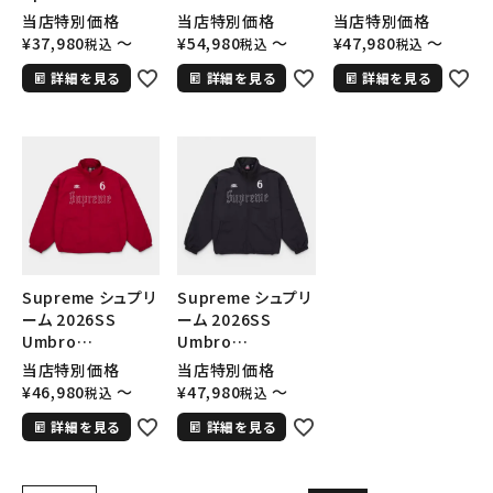
Jersey スピット
Rhinestone
Rhinestone
当店特別価格
当店特別価格
当店特別価格
ファイア フットボー
Track Jacket ア
Track Jacket ア
¥
37,980
〜
¥
54,980
〜
¥
47,980
〜
税込
税込
税込
ルジャージ ブラッ
ンブロ ラインストー
ンブロ ラインストー
詳細を見る
詳細を見る
詳細を見る
ク
ン トラックジャケッ
ン トラックジャケッ
ト イエロー
ト ライトグレー
Supreme シュプリ
Supreme シュプリ
ーム 2026SS
ーム 2026SS
Umbro
Umbro
Rhinestone
Rhinestone
当店特別価格
当店特別価格
Track Jacket ア
Track Jacket ア
¥
46,980
〜
¥
47,980
〜
税込
税込
ンブロ ラインストー
ンブロ ラインストー
詳細を見る
詳細を見る
ン トラックジャケッ
ン トラックジャケッ
ト レッド
ト ブラック