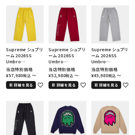
SEASON
CONTENTS
ACCOUNT MENU
ようこそ ゲスト 様
Supreme シュプリ
Supreme シュプリ
Supreme シュプリ
ーム 2026SS
ーム 2026SS
ーム 2026SS
meeting_room
person
Umbro
Umbro
Umbro
ログイン
会員登録
Rhinestone
Rhinestone
Rhinestone
当店特別価格
当店特別価格
当店特別価格
Track Pant アンブ
Track Pant アンブ
Track Pant アンブ
¥
57,980
〜
¥
52,980
〜
¥
45,980
〜
税込
税込
税込
ロ ラインストーン ト
ロ ラインストーン ト
ロ ラインストーン ト
Follow us
詳細を見る
詳細を見る
詳細を見る
ラックパンツ イエ
ラックパンツ レッド
ラックパンツ ライト
ロー
グレー