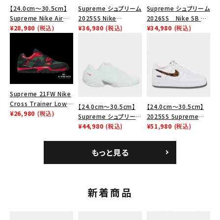
キャップ・ハット
パーカー・クルーネック
【24.0cm～30.5cm】
Supreme シュプリーム
Supreme シュプリーム
Supreme Nike Air
2025SS Nike
2026SS Nike SB Air
ショルダー・ウエストバッグ
ボックスロゴ
ブラックスウェット
Force 1 Low シュプリ
¥28,980
(税込)
Leather Shoulder
¥36,980
(税込)
Max 2 CB 94 Low SP
¥34,980
(税込)
カテゴリーから探す
ーム ナイキエアフォー
Bag ナイキレザーショ
ナイキ SB エアマックス
ス１スニーカー シュー
ルダーバッグ ブラッ
2 CB 94 ロー SP ホ
ズ ホワイト
ク 黒
ワイト
コラボレーションブランドから探す
Supreme 21FW Nike
シーズンから探す
Cross Trainer Low
【24.0cm～30.5cm】
【24.0cm～30.5cm】
ナイキクロストレイナー
¥26,980
(税込)
Supreme シュプリーム
2025SS Supreme
ロウ シューズ ブラック
2023AW Nike
¥44,980
(税込)
GOODENOUGH Nike
¥51,980
(税込)
並び順
Courtposite ナイキコ
Air Force 1 Low AF1
ートポジット スニーカ
シュプリームグッドイナ
もっと見る
ー ホワイト 白
フ ナイキエアフォース１
価格から探す
スニーカー シューズ ホ
ワイト
円 ～
円
新着商品
在庫のない商品を表示する