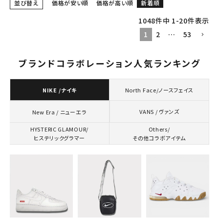
並び替え
価格が安い順
価格が高い順
新着順
1048
件中
1
-
20
件表示
1
2
…
53
ブランドコラボレーション人気ランキング
NIKE /ナイキ
North Face/ノースフェイス
VANS / ヴァンズ
New Era / ニューエラ
HYSTERIC GLAMOUR/
Others/
ヒステリックグラマー
その他コラボアイテム
キーワードから探す
search
人気ワード
2026SS
2025AW
2025SS
Tシャツ・ロングスリーブ