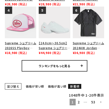
Tシャツ・ロングスリーブ
Tee スピットファイア
¥28,980
(税込)
Box Logo New Era
¥28,980
(税込)
(N)ine x Mickey
¥21,980
(税込)
ロングスリーブTシャ
Cap グラディエントボッ
Mouse Mesh Back 5-
パーカー・トレーナー
ツ ホワイト
クスロゴニューエラキャ
Panel ナンバーナイン
ップ 帽子 ブラック
x ミッキーマウス メッシ
ジャケット・アウター
ュ バック 5 パネルキャ
ップ ブラック
キャップ・ハット
ニット帽・ビーニー
Supreme シュプリーム
【24.0cm～30.5cm】
Supreme シュプリーム
2026SS Playboy
Supreme シュプリーム
2024AW Jordan
バックパック・リュック
Mesh Back 5-Panel
¥18,980
(税込)
2023AW Nike
¥44,980
(税込)
Warm Up Jersey ジョ
¥36,980
(税込)
プレイボーイ メッシュ
Courtposite ナイキコ
ーダンウォームアップジ
その他バッグ類
バック 5パネル キャップ
ートポジット スニーカ
ャージー ブラック 黒
ランキングをもっと見る
ピンク
ー ホワイト 白
スニーカー・ブーツ
パンツ・ショーツ
並び替え
価格が安い順
価格が高い順
新着順
アクセサリー
1048
件中
1
-
20
件表示
1
2
…
53
COLLABORATION BRAND