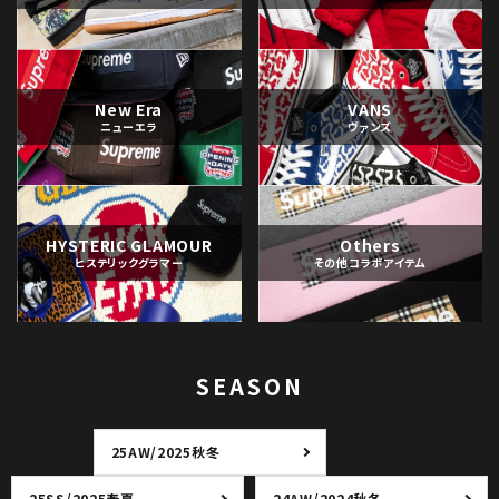
New Era
VANS
ニューエラ
ヴァンズ
HYSTERIC GLAMOUR
Others
ヒステリックグラマー
その他コラボアイテム
SEASON
25AW/2025秋冬
25SS/2025春夏
24AW/2024秋冬