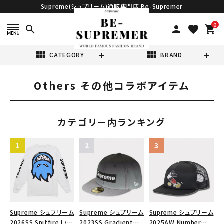
Supreme(シュプリーム)通販専門店 Be-Supremer
0
search
person
favorite
shopping_cart
view_module
view_module
CATEGORY
BRAND
Others その他コラボアイテム
search
カテゴリー内ランキング
表示する商品はありません。
NEW ITEMS
CATEGORY
Supreme シュプリーム
Supreme シュプリーム
Supreme シュプリーム
2026SS Spitfire L/S
2023SS Gradient
2025AW Number