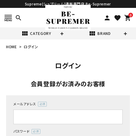
Supreme(シュプリーム)通販専門店 Be-Supremer
0
search
person
favorite
shopping_cart
view_module
view_module
CATEGORY
BRAND
HOME
ログイン
search
ログイン
会員登録がお済みのお客様
NEW ITEMS
メールアドレス
(必
須)
CATEGORY
パスワード
Tシャツ・ロングスリーブ
(必