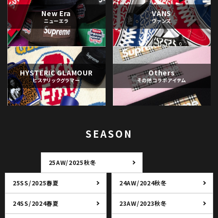
キャップ・ハット
パーカー・クルーネック
New Era
VANS
ショルダー・ウエストバッグ
ボックスロゴ
ブラックスウェット
ニューエラ
ヴァンズ
カテゴリーから探す
コラボレーションブランドから探す
HYSTERIC GLAMOUR
Others
ヒステリックグラマー
その他コラボアイテム
シーズンから探す
並び順
SEASON
価格から探す
25AW/2025秋冬
円 ～
円
25SS/2025春夏
24AW/2024秋冬
在庫のない商品を表示する
24SS/2024春夏
23AW/2023秋冬