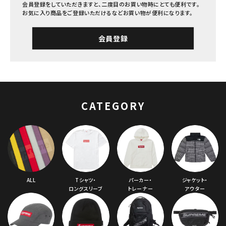
SEASON
会員登録をしていただきますと、二度目のお買い物時にとても便利です。
お気に入り商品をご登録いただけるなどお買い物が便利になります。
CONTENTS
会員登録
ACCOUNT MENU
ようこそ ゲスト 様
meeting_room
person
ログイン
会員登録
CATEGORY
Follow us
ALL
Tシャツ・
パーカー・
ジャケット・
ロングスリーブ
トレーナー
アウター