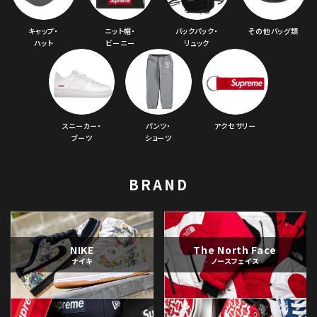
キャップ・
ニット帽・
バックパック・
その他バッグ類
ハット
ビーニー
リュック
スニーカー・
パンツ・
アクセサリー
ブーツ
ショーツ
BRAND
NIKE
The North Face
ナイキ
ノースフェイス
キーワードから探す
search
人気ワード
2026SS
2025AW
2025SS
Tシャツ・ロングスリーブ