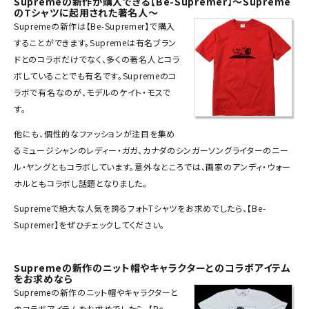
Supremeの新作が購入できる【Be-Supremer】～Supreme
Tシャツ・ロングスリーブ
のTシャツに起用された著名人～
Supreme
の
新作
は【Be-Supremer】で購入
パーカー・トレーナー
することができます。Supremeは有名ブラン
ドとのコラボだけでなく、多くの著名人とコラ
ジャケット・アウター
ボしていることでも有名です。Supremeのコ
ラボで有名なのが、モデルのケイト・モスで
キャップ・ハット
す。
ニット帽・ビーニー
他にも、個性的なファッションが注目を集め
バックパック・リュック
るミュージシャンのレディー・ガガ、カナダのシンガーソングライターのニー
ル・ヤングともコラボしています。意外なところでは、画家のアンディ・ウォー
その他バッグ類
ホルともコラボし話題となりました。
スニーカー・ブーツ
Supremeで絶大な人気を誇るフォト
Tシャツ
をお求めでしたら、【Be-
Supremer】をぜひチェックしてください。
パンツ・ショーツ
アクセサリー
Supremeの新作のニット帽やキャラクターとのコラボアイテム
をお求めなら
COLLABORATION BRAND
Supremeの新作の
ニット帽
やキャラクターと
のコラボアイテムをお求めでしたら、【Be-