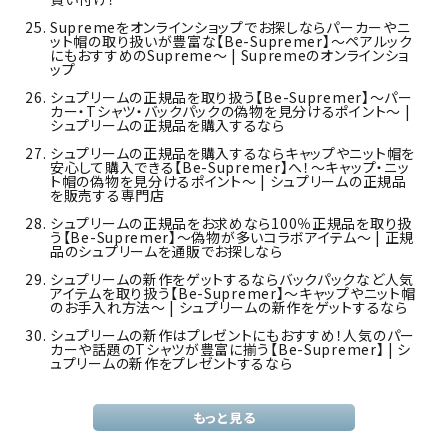
Supremeをオンラインショップでお探しならパーカーやニ
ット帽の取り扱いが豊富な【Be-Supremer】～ペアルック
にもおすすめのSupreme～ | Supremeのオンラインショ
ップ
シュプリームの正規品を取り扱う【Be-Supremer】～パー
カー・Tシャツ・バックパックの偽物を見分けるポイント～ |
シュプリームの正規品を購入するなら
シュプリームの正規品を購入するならキャップやニット帽を
安心して購入できる【Be-Supremer】へ！～キャップ・ニッ
ト帽の偽物を見分けるポイント～ | シュプリームの正規品
を販売する専門店
シュプリームの正規品をお求めなら100％正規品を取り扱
う【Be-Supremer】～偽物が多いコラボアイテム～ | 正規
品のシュプリームを通販でお探しなら
シュプリームの新作をゲットするならバックパックなど人気
アイテムを取り扱う【Be-Supremer】～キャップやニット帽
のお手入れ方法～ | シュプリームの新作をゲットするなら
シュプリームの新作はプレゼントにもおすすめ！人気のパー
カーや話題のTシャツが豊富に揃う【Be-Supremer】 | シ
ュプリームの新作をプレゼントするなら
もっと見る