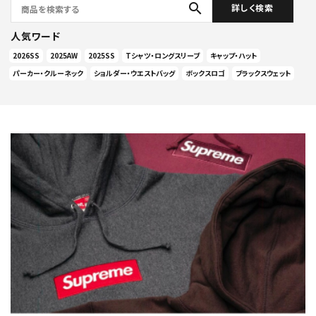
search
詳しく検索
人気ワード
2026SS
2025AW
2025SS
Tシャツ・ロングスリーブ
キャップ・ハット
パーカー・クルーネック
ショルダー・ウエストバッグ
ボックスロゴ
ブラックスウェット