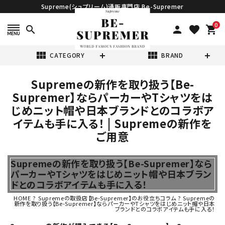
Supreme(シュプリーム)通販専門店 Be-Supremer
0
search
person
favorite
shopping_cart
view_module
view_module
CATEGORY
BRAND
Supremeの新作を取り扱う【Be-
search
Supremer】ならパーカーやTシャツをは
じめニット帽や日本ブランドとのコラボア
イテムも手に入る！ | Supremeの新作を
ご用意
表示する商品はありません。
Supremeの新作を取り扱う【Be-Supremer】なら
パーカーやTシャツをはじめニット帽や日本ブラン
ドとのコラボアイテムも手に入る！
NEW ITEMS
HOME
?
Supremeの取扱店【Be-Supremer】のお役立ちコラム
?
Supremeの
新作を取り扱う【Be-Supremer】ならパーカーやTシャツをはじめニット帽や日本
ブランドとのコラボアイテムも手に入る！
CATEGORY