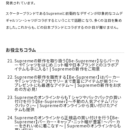
発表されています。
スケーターブランドであるSupremeと前衛的なデザインが印象的なコムデ
ギャルソン・シャツがコラボするということで話題になり、多くの注目を集め
ました。これからも、どの日本ブランドとコラボするのか目が離せません。
お役立ちコラム
Supremeの新作を取り扱う【Be-Supremer】ならパーカ
ーやTシャツをはじめニット帽や日本ブランドとのコラボア
イテムも手に入る！ | Supremeの新作をご用意
Supremeの新作を販売する【Be-Supremer】はパーカー
やTシャツからアクセサリーまで豊富にアイテムが揃う！～
プレゼントにも最適なアイテム～ | Supremeの新作をお求
めの方必見！
SupremeのオンラインからもTシャツやバックパックの買い
付けを行う【Be-Supremer】～不動の人気アイテム「バッ
クパック」～ | Supremeのオンラインから買い付けたアイ
テムも提供
Supremeのオンラインから正規品の買い付けを行う【Be-
Supremer】パーカー・キャップ・ニット帽が豊富！～パーカ
ーをきれいめに着こなす～ | Supremeのオンラインからも
買い付け！