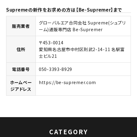
Supremeの新作をお求めの方は【Be-Supremer】まで
グローバルエア合同会社 Supreme(シュプリ
販売業者
ーム)通販専門店 Be-Supremer
〒453-0014
住所
愛知県名古屋市中村区則武2-14-11 名駅富
士ビル21
電話番号
050-3393-8929
ホームペー
https://be-supremer.com
キーワードから探す
ジアドレス
search
人気ワード
2026SS
2025AW
2025SS
Tシャツ・ロングスリーブ
キャップ・ハット
パーカー・クルーネック
ショルダー・ウエストバッグ
ボックスロゴ
ブラックスウェット
CATEGORY
カテゴリーから探す