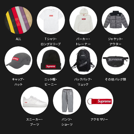
コラボレーションブランドから探す
シーズンから探す
ALL
Tシャツ・
パーカー・
ジャケット・
ロングスリーブ
トレーナー
アウター
並び順
価格から探す
キャップ・
ニット帽・
バックパック・
その他バッグ類
円 ～
円
ハット
ビーニー
リュック
在庫のない商品を表示する
絞り込んで検索する
スニーカー・
パンツ・
アクセサリー
ブーツ
ショーツ