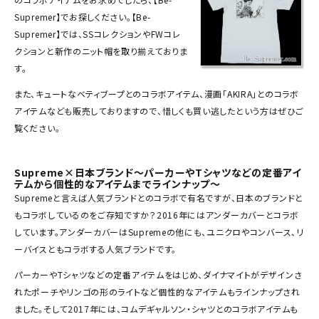
Supremer】でお探しください。【Be-
SEASON
Supremer】では、SSコレクションやFWコレ
クションと新作のニット帽を取り揃えておりま
CONTENTS
す。
ACCOUNT MENU
また、キュートなベティブープとのコラボアイテム、漫画「AKIRA」とのコラボ
ようこそ ゲスト 様
アイテムなども販売しておりますので、惜しくも買い逃したという方はぜひご
覧ください。
meeting_room
person
ログイン
会員登録
Supreme×日本ブランド～パーカーやTシャツなどの定番アイ
テムから個性的なアイテムまでラインナップ～
Follow us
Supremeと言えば人気ブランドとのコラボで有名ですが、日本のブランドと
もコラボしているのをご存知ですか？2016年にはアンダーカバーとコラボ
しています。アンダーカバーはSupremeの他にも、ユニクロやコンバース、リ
ーバイスともコラボする人気ブランドです。
パーカー
やTシャツなどの定番アイテムをはじめ、ダイナマイトがデザインさ
れたポーチやリンゴの形のライトなど個性的なアイテムもラインナップされ
ました。そして2017年には、コムデギャルソン・シャツとのコラボアイテムも