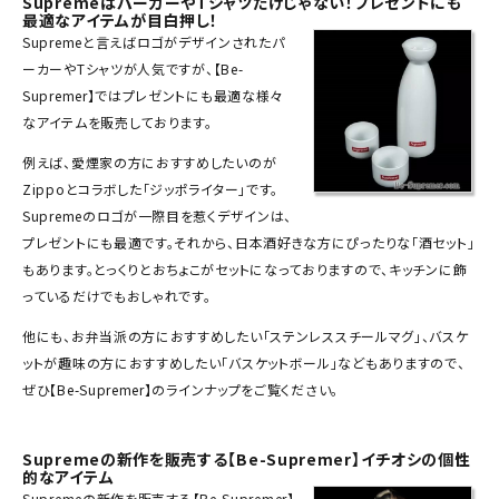
SupremeはパーカーやTシャツだけじゃない！プレゼントにも
Tシャツ・ロングスリーブ
最適なアイテムが目白押し！
Supreme
と言えばロゴがデザインされた
パ
パーカー・トレーナー
ーカー
や
Tシャツ
が人気ですが、【Be-
Supremer】ではプレゼントにも最適な様々
ジャケット・アウター
なアイテムを販売しております。
キャップ・ハット
例えば、愛煙家の方におすすめしたいのが
Zippoとコラボした「ジッポライター」です。
ニット帽・ビーニー
Supremeのロゴが一際目を惹くデザインは、
バックパック・リュック
プレゼントにも最適です。それから、日本酒好きな方にぴったりな「酒セット」
もあります。とっくりとおちょこがセットになっておりますので、キッチンに飾
その他バッグ類
っているだけでもおしゃれです。
スニーカー・ブーツ
他にも、お弁当派の方におすすめしたい「ステンレススチールマグ」、バスケ
ットが趣味の方におすすめしたい「バスケットボール」などもありますので、
パンツ・ショーツ
ぜひ【Be-Supremer】のラインナップをご覧ください。
アクセサリー
Supremeの新作を販売する【Be-Supremer】イチオシの個性
COLLABORATION BRAND
的なアイテム
Supremeの
新作
を販売する【Be-Supremer】