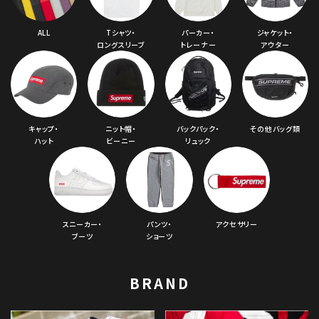
コラボレーションブランドから探す
ALL
Tシャツ・
パーカー・
ジャケット・
シーズンから探す
ロングスリーブ
トレーナー
アウター
並び順
キャップ・
ニット帽・
バックパック・
その他バッグ類
価格から探す
ハット
ビーニー
リュック
円 ～
円
在庫のない商品を表示する
スニーカー・
パンツ・
アクセサリー
絞り込んで検索する
ブーツ
ショーツ
BRAND