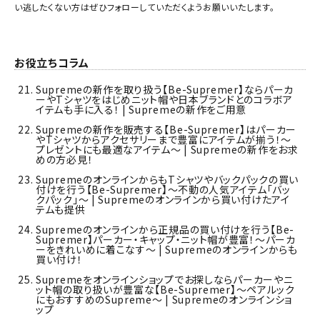
い逃したくない方はぜひフォローしていただくようお願いいたします。
お役立ちコラム
Supremeの新作を取り扱う【Be-Supremer】ならパーカ
ーやTシャツをはじめニット帽や日本ブランドとのコラボア
イテムも手に入る！ | Supremeの新作をご用意
Supremeの新作を販売する【Be-Supremer】はパーカー
やTシャツからアクセサリーまで豊富にアイテムが揃う！～
プレゼントにも最適なアイテム～ | Supremeの新作をお求
めの方必見！
SupremeのオンラインからもTシャツやバックパックの買い
付けを行う【Be-Supremer】～不動の人気アイテム「バッ
クパック」～ | Supremeのオンラインから買い付けたアイ
テムも提供
Supremeのオンラインから正規品の買い付けを行う【Be-
Supremer】パーカー・キャップ・ニット帽が豊富！～パーカ
ーをきれいめに着こなす～ | Supremeのオンラインからも
買い付け！
Supremeをオンラインショップでお探しならパーカーやニ
ット帽の取り扱いが豊富な【Be-Supremer】～ペアルック
にもおすすめのSupreme～ | Supremeのオンラインショ
ップ