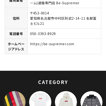
販売業者
ーム)通販専門店 Be-Supremer
〒453-0014
住所
愛知県名古屋市中村区則武2-14-11 名駅富
士ビル21
電話番号
050-3393-8929
ホームペー
https://be-supremer.com
ジアドレス
キーワードから探す
search
人気ワード
2026SS
2025AW
2025SS
Tシャツ・ロングスリーブ
キャップ・ハット
パーカー・クルーネック
CATEGORY
ショルダー・ウエストバッグ
ボックスロゴ
ブラックスウェット
カテゴリーから探す