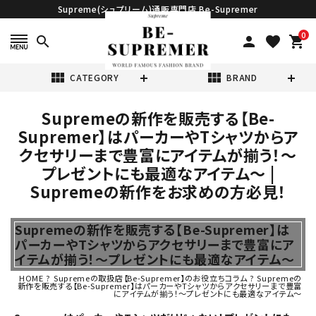
Supreme(シュプリーム)通販専門店 Be-Supremer
0
search
person
favorite
shopping_cart
view_module
view_module
CATEGORY
BRAND
Supremeの新作を販売する【Be-
search
Supremer】はパーカーやTシャツからア
クセサリーまで豊富にアイテムが揃う！～
プレゼントにも最適なアイテム～ |
Supremeの新作をお求めの方必見！
表示する商品はありません。
Supremeの新作を販売する【Be-Supremer】は
パーカーやTシャツからアクセサリーまで豊富にア
イテムが揃う！～プレゼントにも最適なアイテム～
NEW ITEMS
HOME
?
Supremeの取扱店【Be-Supremer】のお役立ちコラム
?
Supremeの
新作を販売する【Be-Supremer】はパーカーやTシャツからアクセサリーまで豊富
にアイテムが揃う！～プレゼントにも最適なアイテム～
CATEGORY