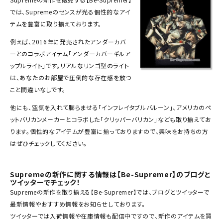
では、Supremeのセンスが光る個性的なアイ
SEASON
テムを豊富に取り揃えております。
CONTENTS
例えば、2016年に発売されたアンダーカバ
ーとのコラボアイテム「アンダーカバーギルア
ACCOUNT MENU
ップルライト」です。リアルなリンゴ型のライト
ようこそ ゲスト 様
は、あなたのお部屋で圧倒的な存在感を放つ
こと間違いなしです。
meeting_room
person
ログイン
会員登録
他にも、空気を入れて膨らませる「インフレイタブルバルーン」、アメリカのペ
ットバリカンメーカーとコラボした「クリッパーバリカン」なども取り揃えてお
ります。個性的なアイテムが豊富に揃っておりますので、興味をお持ちの方
Follow us
はぜひチェックしてください。
Supremeの新作に関する情報は【Be-Supremer】のブログと
ツイッターでチェック！
Supremeの新作を取り揃える【Be-Supremer】では、ブログとツイッターで
最新情報やおすすめ情報をお知らせしております。
ツイッターでは入荷情報や在庫情報も配信中ですので、新作のアイテムを買