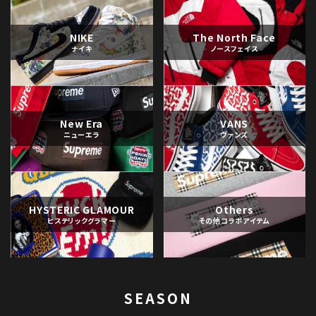
NIKE
The North Face
ナイキ
ノースフェイス
New Era
VANS
ニューエラ
ヴァンズ
HYSTERIC GLAMOUR
Others
ヒステリックグラマー
その他コラボアイテム
SEASON