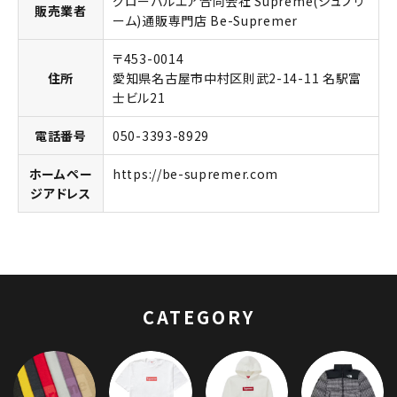
グローバルエア合同会社 Supreme(シュプリ
販売業者
ーム)通販専門店 Be-Supremer
〒453-0014
住所
愛知県名古屋市中村区則武2-14-11 名駅富
士ビル21
電話番号
050-3393-8929
ホームペー
https://be-supremer.com
ジアドレス
キーワードから探す
search
人気ワード
2026SS
2025AW
2025SS
Tシャツ・ロングスリーブ
キャップ・ハット
パーカー・クルーネック
CATEGORY
ショルダー・ウエストバッグ
ボックスロゴ
ブラックスウェット
カテゴリーから探す