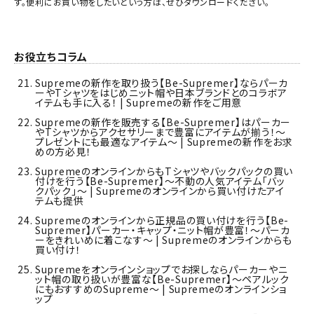
す。便利にお買い物をしたいという方は、ぜひダウンロードください。
お役立ちコラム
Supremeの新作を取り扱う【Be-Supremer】ならパーカ
ーやTシャツをはじめニット帽や日本ブランドとのコラボア
イテムも手に入る！ | Supremeの新作をご用意
Supremeの新作を販売する【Be-Supremer】はパーカー
やTシャツからアクセサリーまで豊富にアイテムが揃う！～
プレゼントにも最適なアイテム～ | Supremeの新作をお求
めの方必見！
SupremeのオンラインからもTシャツやバックパックの買い
付けを行う【Be-Supremer】～不動の人気アイテム「バッ
クパック」～ | Supremeのオンラインから買い付けたアイ
テムも提供
Supremeのオンラインから正規品の買い付けを行う【Be-
Supremer】パーカー・キャップ・ニット帽が豊富！～パーカ
ーをきれいめに着こなす～ | Supremeのオンラインからも
買い付け！
Supremeをオンラインショップでお探しならパーカーやニ
ット帽の取り扱いが豊富な【Be-Supremer】～ペアルック
にもおすすめのSupreme～ | Supremeのオンラインショ
ップ