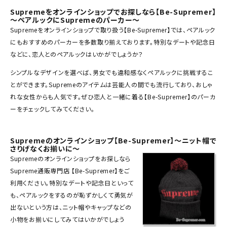
Tシャツ・ロングスリーブ
Supremeをオンラインショップでお探しなら【Be-Supremer】
～ペアルックにSupremeのパーカー～
パーカー・トレーナー
Supreme
を
オンライン
ショップで取り扱う【Be-Supremer】では、ペアルック
にもおすすめの
パーカー
を多数取り揃えております。特別なデートや記念日
ジャケット・アウター
などに、恋人とのペアルックはいかがでしょうか？
キャップ・ハット
シンプルなデザインを選べば、男女でも違和感なくペアルックに挑戦するこ
とができます。Supremeのアイテムは芸能人の間でも流行しており、おしゃ
ニット帽・ビーニー
れな女性からも人気です。ぜひ恋人と一緒に着る【Be-Supremer】のパーカ
ーをチェックしてみてください。
バックパック・リュック
その他バッグ類
Supremeのオンラインショップ【Be-Supremer】～ニット帽で
さりげなくお揃いに～
スニーカー・ブーツ
Supremeのオンラインショップをお探しなら
パンツ・ショーツ
Supreme通販専門店 【Be-Supremer】をご
利用ください。特別なデートや記念日といって
アクセサリー
も、ペアルックをするのが恥ずかしくて勇気が
出ないという方は、
ニット帽
やキャップなどの
COLLABORATION BRAND
小物をお揃いにしてみてはいかがでしょう