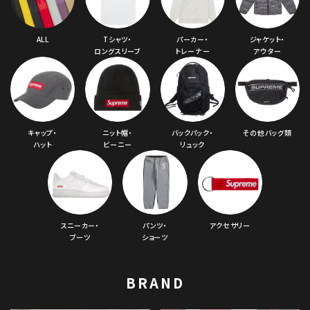
コラボレーションブランドから探す
ALL
Tシャツ・
パーカー・
ジャケット・
シーズンから探す
ロングスリーブ
トレーナー
アウター
並び順
キャップ・
ニット帽・
バックパック・
その他バッグ類
価格から探す
ハット
ビーニー
リュック
円 ～
円
在庫のない商品を表示する
スニーカー・
パンツ・
アクセサリー
絞り込んで検索する
ブーツ
ショーツ
BRAND