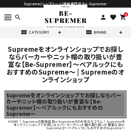
Supreme(シュプリーム)通販専門店 Be-Supremer
0
search
person
favorite
shopping_cart
view_module
view_module
CATEGORY
BRAND
Supremeをオンラインショップでお探し
search
ならパーカーやニット帽の取り扱いが豊
富な【Be-Supremer】～ペアルックにも
おすすめのSupreme～ | Supremeのオ
ンラインショップ
表示する商品はありません。
Supremeをオンラインショップでお探しならパー
カーやニット帽の取り扱いが豊富な【Be-
Supremer】～ペアルックにもおすすめの
NEW ITEMS
Supreme～
HOME
?
Supremeの取扱店【Be-Supremer】のお役立ちコラム
?
Supremeを
CATEGORY
オンラインショップでお探しならパーカーやニット帽の取り扱いが豊富な【Be-
Supremer】～ペアルックにもおすすめのSupreme～