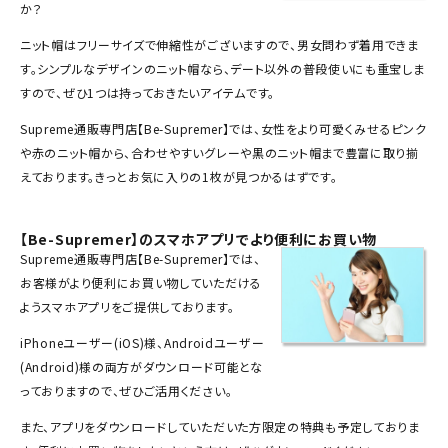
か？
SEASON
ニット帽はフリーサイズで伸縮性がございますので、男女問わず着用できま
す。シンプルなデザインのニット帽なら、デート以外の普段使いにも重宝しま
CONTENTS
すので、ぜひ1つは持っておきたいアイテムです。
ACCOUNT MENU
Supreme通販専門店【Be-Supremer】では、女性をより可愛くみせるピンク
ようこそ ゲスト 様
や赤のニット帽から、合わせやすいグレーや黒のニット帽まで豊富に取り揃
えております。きっとお気に入りの1枚が見つかるはずです。
meeting_room
person
ログイン
会員登録
【Be-Supremer】のスマホアプリでより便利にお買い物
Supreme通販専門店【Be-Supremer】では、
Follow us
お客様がより便利にお買い物していただける
ようスマホアプリをご提供しております。
iPhoneユーザー(iOS)様、Androidユーザー
(Android)様の両方がダウンロード可能とな
っておりますので、ぜひご活用ください。
また、アプリをダウンロードしていただいた方限定の特典も予定しておりま