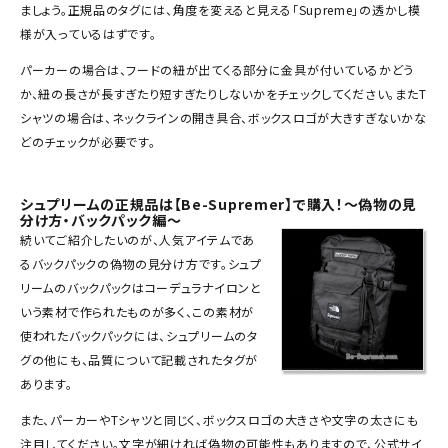
ましょう。正規品のタグには、角度を変えると見える「Supreme」の透かし模
SEASON
様が入っているはずです。
パーカーの場合は、フードの紐が出てくる部分に金具が付いているかどう
CONTENTS
か、紐の長さが長すぎたり短すぎたりしないかをチェックしてください。またT
シャツの場合は、ネックラインの開き具合、ボックスロゴが大きすぎないかな
ACCOUNT MENU
どのチェックが必要です。
ようこそ ゲスト 様
meeting_room
person
シュプリームの正規品は【Be-Supremer】で購入！～偽物の見
ログイン
会員登録
分け方・バックパック編～
続いてご紹介したいのが、人気アイテムであ
る
バックパック
の偽物の見分け方です。シュプ
Follow us
リームのバックパックはコーデュラナイロンと
いう素材で作られたものが多く、この素材が
使われたバックパックには、シュプリームのタ
グの他にも、品質について記載されたタグが
あります。
また、パーカーやTシャツと同じく、ボックスロゴの大きさや文字の太さにも
注目してください。文字が細ければ偽物の可能性もありますので、公式サイ