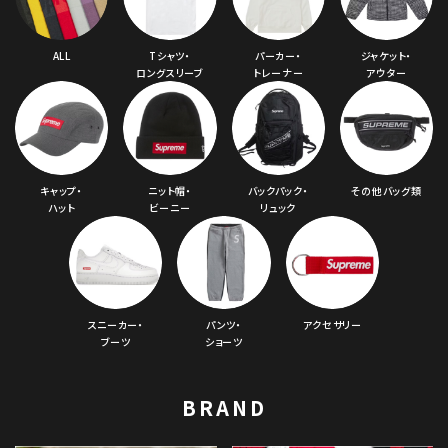
コラボレーションブランドから探す
ALL
Tシャツ・
パーカー・
ジャケット・
シーズンから探す
ロングスリーブ
トレーナー
アウター
並び順
キャップ・
ニット帽・
バックパック・
その他バッグ類
価格から探す
ハット
ビーニー
リュック
円 ～
円
在庫のない商品を表示する
スニーカー・
パンツ・
アクセサリー
絞り込んで検索する
ブーツ
ショーツ
BRAND