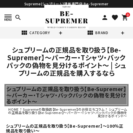
Supreme(シュプリーム)通販専門店 Be-Supremer
0
search
person
favorite
shopping_cart
view_module
view_module
CATEGORY
BRAND
シュプリームの正規品を取り扱う【Be-
search
Supremer】～パーカー・Tシャツ・バック
パックの偽物を見分けるポイント～ | シュ
プリームの正規品を購入するなら
シュプリームの正規品を取り扱う【Be-Supremer】
表示する商品はありません。
～パーカー・Tシャツ・バックパックの偽物を見分け
るポイント～
NEW ITEMS
HOME
?
Supremeの取扱店【Be-Supremer】のお役立ちコラム
?
シュプリーム
の正規品を取り扱う【Be-Supremer】～パーカー・Tシャツ・バックパックの偽物を
見分けるポイント～
CATEGORY
シュプリームの正規品を取り扱う【Be-Supremer】～100％正
規品を取り扱い～