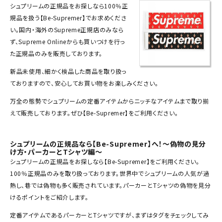
シュプリーム
の
正規品
をお探しなら100％正
Tシャツ・ロングスリーブ
規品を扱う【Be-Supremer】でお求めくださ
パーカー・トレーナー
い。国内・海外のSupreme正規店のみなら
ず、Supreme Onlineからも買いつけを行っ
ジャケット・アウター
た正規品のみを販売しております。
キャップ・ハット
新品未使用、細かく検品した商品を取り扱っ
ておりますので、安心してお買い物をお楽しみください。
ニット帽・ビーニー
万全の態勢でシュプリームの定番アイテムからニッチなアイテムまで取り揃
バックパック・リュック
えて販売しております。ぜひ【Be-Supremer】をご利用ください。
その他バッグ類
シュプリームの正規品なら【Be-Supremer】へ！～偽物の見分
スニーカー・ブーツ
け方・パーカーとTシャツ編～
シュプリームの正規品をお探しなら【Be-Supremer】をご利用ください。
パンツ・ショーツ
100％正規品のみを取り扱っております。世界中でシュプリームの人気が過
熱し、巷では偽物も多く販売されています。
パーカー
と
Tシャツ
の偽物を見分
アクセサリー
けるポイントをご紹介します。
COLLABORATION BRAND
定番アイテムであるパーカーとTシャツですが、まずはタグをチェックしてみ