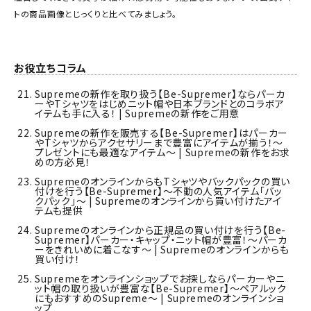
トの商品画像とじっくりと比べてみましょう。
お役立ちコラム
Supremeの新作を取り扱う【Be-Supremer】ならパーカ
ーやTシャツをはじめニット帽や日本ブランドとのコラボア
イテムも手に入る！ | Supremeの新作をご用意
Supremeの新作を販売する【Be-Supremer】はパーカー
やTシャツからアクセサリーまで豊富にアイテムが揃う！～
プレゼントにも最適なアイテム～ | Supremeの新作をお求
めの方必見！
SupremeのオンラインからもTシャツやバックパックの買い
付けを行う【Be-Supremer】～不動の人気アイテム「バッ
クパック」～ | Supremeのオンラインから買い付けたアイ
テムも提供
Supremeのオンラインから正規品の買い付けを行う【Be-
Supremer】パーカー・キャップ・ニット帽が豊富！～パーカ
ーをきれいめに着こなす～ | Supremeのオンラインからも
買い付け！
Supremeをオンラインショップでお探しならパーカーやニ
ット帽の取り扱いが豊富な【Be-Supremer】～ペアルック
にもおすすめのSupreme～ | Supremeのオンラインショ
ップ