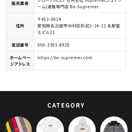
グローバルエア合同会社 Supreme(シュプリ
販売業者
ーム)通販専門店 Be-Supremer
〒453-0014
住所
愛知県名古屋市中村区則武2-14-11 名駅富
士ビル21
電話番号
050-3393-8929
ホームペー
https://be-supremer.com
ジアドレス
キーワードから探す
search
人気ワード
2026SS
2025AW
2025SS
Tシャツ・ロングスリーブ
キャップ・ハット
パーカー・クルーネック
CATEGORY
ショルダー・ウエストバッグ
ボックスロゴ
ブラックスウェット
カテゴリーから探す