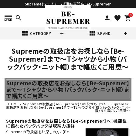
Supreme(シュプリーム)通販専門店 Be-Supremer
0
search
person
favorite
shopping_cart
view_module
view_module
CATEGORY
BRAND
Supremeの取扱店をお探しなら【Be-
search
Supremer】まで～Tシャツから小物（バ
ックパック・ニット帽）まで幅広くご用意～
Supremeの取扱店をお探しなら【Be-Supremer】
まで～Tシャツから小物（バックパック・ニット帽）ま
で幅広くご用意～
表示する商品はありません。
HOME
»
Supremeの取扱店【Be-Supremer】のお役立ちコラム
»
Supremeの
取扱店をお探しなら【Be-Supremer】まで～Tシャツから小物（バックパック・ニット
帽）まで幅広くご用意～
NEW ITEMS
Supremeの取扱店をお探しなら【Be-Supremer】へ！機能性
に優れたバックパックは収納力抜群
CATEGORY
Supreme
の
取扱店
をお探しの方、【Be-