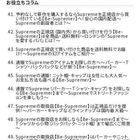
お役立ちコラム
予約なしで新作を購入するならSupremeを正規店から買
い付けている【Be-Supremer】へ！安心の国内配送～
Supremeの創設者とは？～
Supremeの正規店（国内外）から買い付けを行う【Be-
Supremer】は全商品・送料無料～ロンドンの「Supreme
を愛するパパ」とは？～
Supremeの正規店で買い付けた商品を送料無料でお届
け！～Supremeの幻アイテムをご紹介～
通販でSupremeのアイテムをお探しの方へ～パーカー・T
シャツ・バックパックなどが揃う【Be-Supremer】～
Supremeの通販！ニット帽・キャップは女性にも大人気～
お支払方法も選べる【Be-Supremer】～
通販でSupreme（パーカー・Tシャツ・キャップ）をお探しな
ら【Be-Supremer】まで～Supremeでストリートファッシ
ョンを楽しもう～
Supremeの取扱店【Be-Supremer】は正規品だけを提
供！～パーカー・キャップなどラインナップは国内最大級～
Supremeの取扱店をお探しなら【Be-Supremer】まで～
Tシャツから小物（バックパック・ニット帽）まで幅広くご用意
～
Supremeの取扱店【Be-Supremer】はパーカーやニット