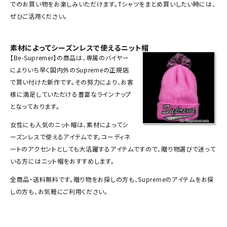
でのお買い物をお楽しみいただけます。Tシャツをまとめ買いしたい時には、
SEASON
ぜひご活用ください。
CONTENTS
素材によってシーズンレスで使えるニット帽
【Be-Supremer】の商品は、専属のバイヤー
ACCOUNT MENU
によりいち早く国内外のSupremeの正規店
ようこそ ゲスト 様
で買い付けた新作です。その努力により、お客
様に満足していただける豊富なラインナップ
meeting_room
person
ログイン
会員登録
となっております。
女性にも人気の
ニット帽
は、素材によってシ
ーズンレスで使えるアイテムです。コーディネ
Follow us
ートのアクセントとしても大活躍するアイテムですので、贈り物選びで迷って
いる方にはニット帽をおすすめします。
全商品・送料無料です。贈り物をお探しの方も、Supremeのアイテムをお探
しの方も、お気軽にご利用ください。