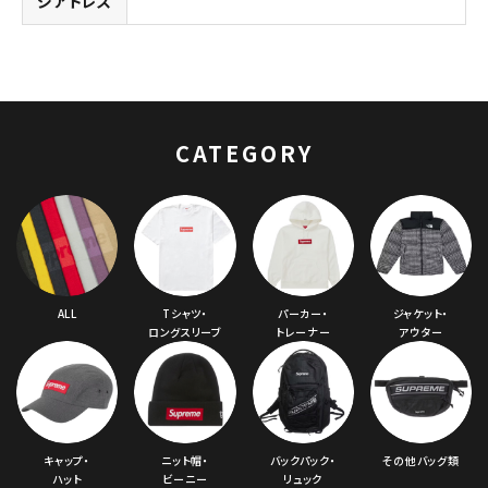
ジアドレス
CATEGORY
キーワードから探す
search
人気ワード
2026SS
2025AW
2025SS
Tシャツ・ロングスリーブ
キャップ・ハット
パーカー・クルーネック
ショルダー・ウエストバッグ
ボックスロゴ
ブラックスウェット
カテゴリーから探す
ALL
Tシャツ・
パーカー・
ジャケット・
ロングスリーブ
トレーナー
アウター
コラボレーションブランドから探す
シーズンから探す
キャップ・
ニット帽・
バックパック・
その他バッグ類
ハット
ビーニー
リュック