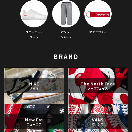
並び順
価格から探す
スニーカー・
パンツ・
アクセサリー
円 ～
円
ブーツ
ショーツ
在庫のない商品を表示する
BRAND
絞り込んで検索する
NIKE
The North Face
ナイキ
ノースフェイス
New Era
VANS
ニューエラ
ヴァンズ