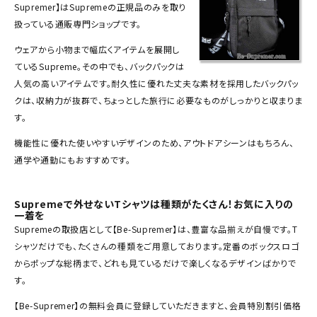
Supremer】はSupremeの正規品のみを取り
Tシャツ・ロングスリーブ
扱っている通販専門ショップです。
パーカー・トレーナー
ウェアから小物まで幅広くアイテムを展開し
ているSupreme。その中でも、
バックパック
は
ジャケット・アウター
人気の高いアイテムです。耐久性に優れた丈夫な素材を採用したバックパッ
キャップ・ハット
クは、収納力が抜群で、ちょっとした旅行に必要なものがしっかりと収まりま
す。
ニット帽・ビーニー
機能性に優れた使いやすいデザインのため、アウトドアシーンはもちろん、
バックパック・リュック
通学や通勤にもおすすめです。
その他バッグ類
Supremeで外せないTシャツは種類がたくさん！お気に入りの
スニーカー・ブーツ
一着を
Supremeの取扱店として【Be-Supremer】は、豊富な品揃えが自慢です。
T
パンツ・ショーツ
シャツ
だけでも、たくさんの種類をご用意しております。定番のボックスロゴ
からポップな総柄まで、どれも見ているだけで楽しくなるデザインばかりで
アクセサリー
す。
COLLABORATION BRAND
【Be-Supremer】の無料会員に登録していただきますと、会員特別割引価格