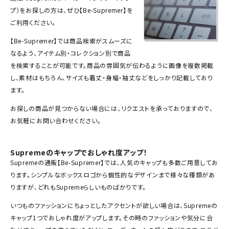
Tシャツ・ロングスリーブ
プ
）をお探しの方は、ぜひ【Be-Supremer】を
ご利用ください。
パーカー・トレーナー
【Be-Supremer】では商品検索がスムーズに
ジャケット・アウター
なるよう、アイテム別・コレクション別で商品
を検索することが可能です。商品の雰囲気が伝わるように画像を複数掲載
キャップ・ハット
し、素材はもちろん、サイズも着丈・身幅・袖丈などをしっかり記載しており
ます。
ニット帽・ビーニー
お探しの商品が見つからない場合には、リクエストを承っておりますので、
バックパック・リュック
お気軽にお問い合わせください。
その他バッグ類
スニーカー・ブーツ
Supremeのキャップでおしゃれ度アップ！
Supremeの通販【Be-Supremer】では、人気のキャップも多数ご用意してお
パンツ・ショーツ
ります。シンプルなボックスロゴから個性的なデザインまで様々な種類があ
りますが、どれもSupremeらしいものばかりです。
アクセサリー
いつものファッションにちょっとしたアクセントが欲しい場合は、Supremeの
COLLABORATION BRAND
キャップ1つでおしゃれ度がアップします。その時のファッションや気分に合