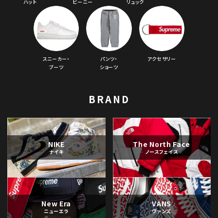
ハット
ビーニー
リュック
並び順
価格から探す
スニーカー・
パンツ・
アクセサリー
円 ～
円
ブーツ
ショーツ
在庫のない商品を表示する
BRAND
絞り込んで検索する
NIKE
The North Face
ナイキ
ノースフェイス
New Era
VANS
ニューエラ
ヴァンズ