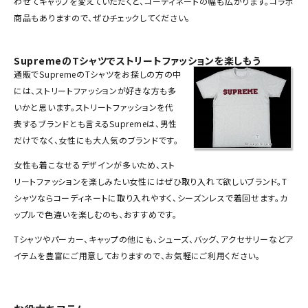
わせてキャップを変えていただくと、コーディネートの幅も広がります。コラボ
SEASON
商品もありますので、ぜひチェックしてください。
CONTENTS
SupremeのTシャツでストリートファッションを楽しもう
通販でSupremeのTシャツをお探しの方の中
ACCOUNT MENU
には、ストリートファッションが好きな方も多
ようこそ ゲスト 様
いかと思います。ストリートファッションを代
表するブランドとも言えるSupremeは、男性
meeting_room
person
だけでなく、女性にも大人気のブランドです。
ログイン
会員登録
女性も着こなせるデザインが多いため、スト
リートファッションを楽しみたい女性にはぜひ取り入れて欲しいブランド。T
Follow us
シャツならコーディネートに取り入れやすく、シーズンレスで着回せます。カ
ップルで色違いを楽しむのも、おすすめです。
Tシャツやパーカー、キャップの他にも、シューズ、バッグ、アクセサリーなどア
イテムを豊富にご用意しておりますので、お気軽にご利用ください。