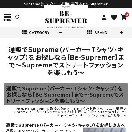
Supreme(シュプリーム)通販専門店 Be-Supremer
0
search
person
favorite
shopping_cart
view_module
view_module
CATEGORY
BRAND
通販でSupreme（パーカー・Tシャツ・キ
search
ャップ）をお探しなら【Be-Supremer】ま
で～Supremeでストリートファッション
を楽しもう～
通販でSupreme（パーカー・Tシャツ・キャップ）を
表示する商品はありません。
お探しなら【Be-Supremer】まで～Supremeでス
トリートファッションを楽しもう～
NEW ITEMS
HOME
»
Supremeの取扱店【Be-Supremer】のお役立ちコラム
»
通販で
Supreme（パーカー・Tシャツ・キャップ）をお探しなら【Be-Supremer】まで～
Supremeでストリートファッションを楽しもう～
CATEGORY
通販でSupreme（パーカー・Tシャツ・キャップ）をお探しの方へ
通販
で
Supreme
（
パーカー
・
Tシャツ
・
キャッ