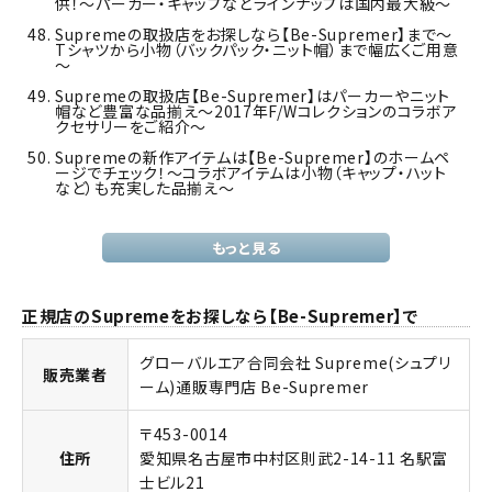
供！～パーカー・キャップなどラインナップは国内最大級～
Supremeの取扱店をお探しなら【Be-Supremer】まで～
Tシャツから小物（バックパック・ニット帽）まで幅広くご用意
～
Supremeの取扱店【Be-Supremer】はパーカーやニット
帽など豊富な品揃え～2017年F/Wコレクションのコラボア
クセサリーをご紹介～
Supremeの新作アイテムは【Be-Supremer】のホームペ
ージでチェック！～コラボアイテムは小物（キャップ・ハット
など）も充実した品揃え～
もっと見る
正規店のSupremeをお探しなら【Be-Supremer】で
グローバルエア合同会社 Supreme(シュプリ
販売業者
ーム)通販専門店 Be-Supremer
〒453-0014
住所
愛知県名古屋市中村区則武2-14-11 名駅富
士ビル21