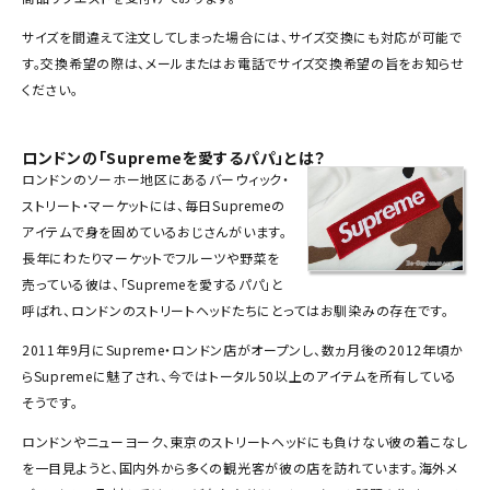
SEASON
サイズを間違えて注文してしまった場合には、
サイズ交換
にも対応が可能で
す。交換希望の際は、メールまたはお電話でサイズ交換希望の旨をお知らせ
CONTENTS
ください。
ACCOUNT MENU
ロンドンの「Supremeを愛するパパ」とは？
ようこそ ゲスト 様
ロンドンのソーホー地区にあるバーウィック・
ストリート・マーケットには、毎日Supremeの
meeting_room
person
ログイン
会員登録
アイテムで身を固めているおじさんがいます。
長年にわたりマーケットでフルーツや野菜を
売っている彼は、「Supremeを愛するパパ」と
Follow us
呼ばれ、ロンドンのストリートヘッドたちにとってはお馴染みの存在です。
2011年9月にSupreme・ロンドン店がオープンし、数ヵ月後の2012年頃か
らSupremeに魅了され、今ではトータル50以上のアイテムを所有している
そうです。
ロンドンやニューヨーク、東京のストリートヘッドにも負けない彼の着こなし
を一目見ようと、国内外から多くの観光客が彼の店を訪れています。海外メ