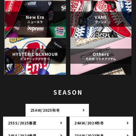
New Era
VANS
ニューエラ
ヴァンズ
HYSTERIC GLAMOUR
Others
ヒステリックグラマー
その他コラボアイテム
SEASON
25AW/2025秋冬
25SS/2025春夏
24AW/2024秋冬
24SS/2024春夏
23AW/2023秋冬