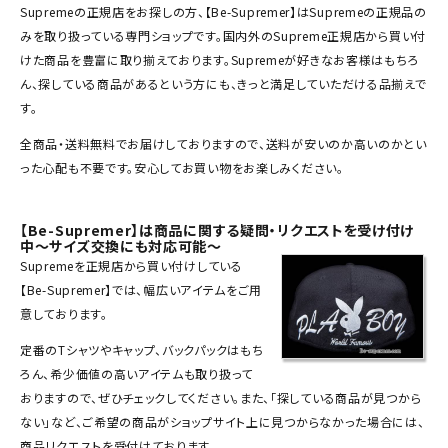
Supreme
の
正規店
をお探しの方、【Be-Supremer】はSupremeの正規品の
Tシャツ・ロングスリーブ
みを取り扱っている専門ショップです。国内外のSupreme正規店から買い付
パーカー・トレーナー
けた商品を豊富に取り揃えております。Supremeが好きなお客様はもちろ
ん、探している商品があるという方にも、きっと満足していただける品揃えで
ジャケット・アウター
す。
キャップ・ハット
全商品・
送料無料
でお届けしておりますので、送料が
安い
のか高いのかとい
った心配も不要です。安心してお買い物をお楽しみください。
ニット帽・ビーニー
バックパック・リュック
【Be-Supremer】は商品に関する疑問・リクエストを受け付け
中～サイズ交換にも対応可能～
その他バッグ類
Supremeを正規店から買い付けしている
【Be-Supremer】では、幅広いアイテムをご用
スニーカー・ブーツ
意しております。
パンツ・ショーツ
定番のTシャツやキャップ、バックパックはもち
ろん、希少価値の高いアイテムも取り扱って
アクセサリー
おりますので、ぜひチェックしてください。また、「探している商品が見つから
COLLABORATION BRAND
ない」など、ご希望の商品がショップサイト上に見つからなかった場合には、
商品リクエストを受付けております。