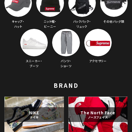
シーズンから探す
キャップ・
ニット帽・
バックパック・
その他バッグ類
並び順
ハット
ビーニー
リュック
価格から探す
円 ～
円
スニーカー・
パンツ・
アクセサリー
在庫のない商品を表示する
ブーツ
ショーツ
絞り込んで検索する
BRAND
NIKE
The North Face
ナイキ
ノースフェイス