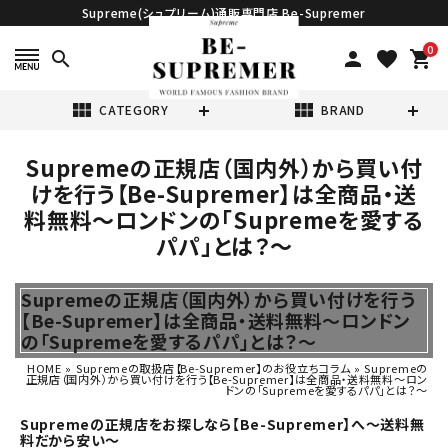
Supreme(シュプリーム)通販専門店 Be-Supremer
0
search
person
favorite
shopping_cart
view_module
view_module
CATEGORY
BRAND
Supremeの正規店（国内外）から買い付
search
けを行う【Be-Supremer】は全商品・送
料無料～ロンドンの「Supremeを愛する
パパ」とは？～
Supremeの正規店（国内外）から買い付けを行う
表示する商品はありません。
【Be-Supremer】は全商品・送料無料～ロンドン
の「Supremeを愛するパパ」とは？～
NEW ITEMS
HOME
»
Supremeの取扱店【Be-Supremer】のお役立ちコラム
»
Supremeの
正規店（国内外）から買い付けを行う【Be-Supremer】は全商品・送料無料～ロン
ドンの「Supremeを愛するパパ」とは？～
CATEGORY
Supremeの正規店をお探しなら【Be-Supremer】へ～送料無
料だから安い～