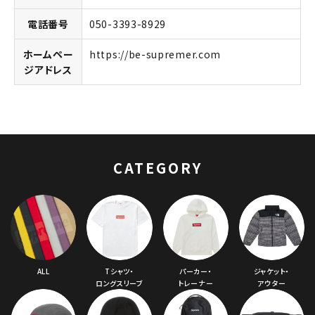
電話番号
050-3393-8929
ホームペー
https://be-supremer.com
ジアドレス
キーワードから探す
search
CATEGORY
人気ワード
2026SS
2025AW
2025SS
Tシャツ・ロングスリーブ
キャップ・ハット
パーカー・クルーネック
ショルダー・ウエストバッグ
ボックスロゴ
ブラックスウェット
カテゴリーから探す
ALL
Tシャツ・
パーカー・
ジャケット・
コラボレーションブランドから探す
ロングスリーブ
トレーナー
アウター