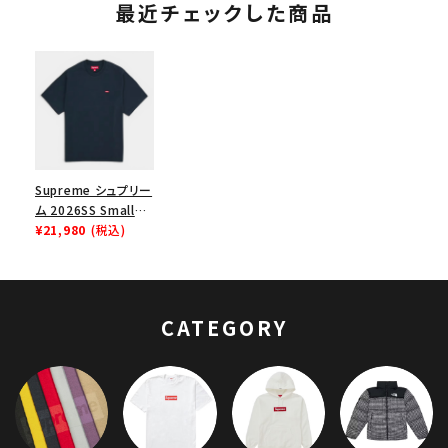
最近チェックした商品
Supreme シュプリー
ム 2026SS Small
Box Tee スモールボ
¥21,980
(税込)
ックスTシャツ ネイビ
ー
CATEGORY