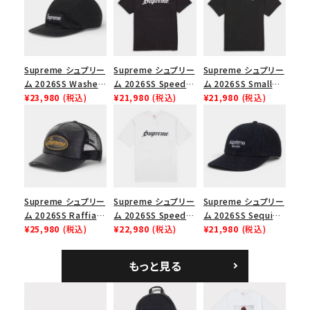
絞り込んで検索する
Supreme シュプリー
Supreme シュプリー
Supreme シュプリー
ム 2026SS Washed
ム 2026SS Speed
ム 2026SS Small
Chino Twill Camp
¥23,980
(税込)
Tee スピードTシャツ
¥21,980
(税込)
Box Tee スモールボ
¥21,980
(税込)
Cap ウォッシュド チ
ブラック
ックスTシャツ ブラッ
ノツイル キャンプキャ
ク
ップ ブラック
Supreme シュプリー
Supreme シュプリー
Supreme シュプリー
ム 2026SS Raffia
ム 2026SS Speed
ム 2026SS Sequin
Mesh Back 5-Panel
¥25,980
(税込)
Tee スピードTシャツ
¥22,980
(税込)
Denim Classic
¥21,980
(税込)
ラフィアメッシュバック
ホワイト
Logo 6-Panel シ
5パネルキャップ ブラ
ークインデニム クラ
もっと見る
ック
シックロゴ 6パネルキ
ャップ ブラック