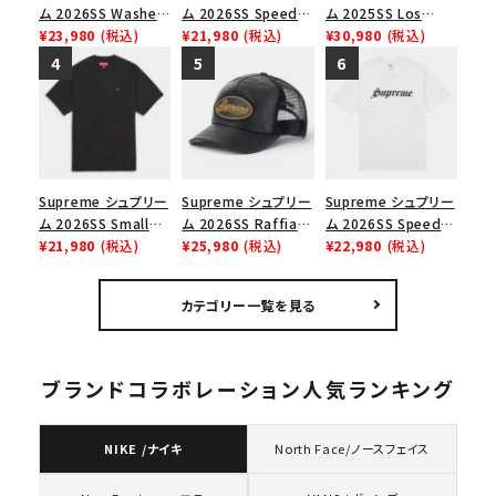
ム 2026SS Washed
ム 2026SS Speed
ム 2025SS Los
Chino Twill Camp
¥23,980
(税込)
Tee スピードTシャツ
¥21,980
(税込)
Angeles Fire Relief
¥30,980
(税込)
Cap ウォッシュド チ
ブラック
Box Logo Tee ファ
ノツイル キャンプキャ
イヤーリリーフボック
ップ ブラック
スロゴTシャツ ホワ
イト 白
Supreme シュプリー
Supreme シュプリー
Supreme シュプリー
ム 2026SS Small
ム 2026SS Raffia
ム 2026SS Speed
Box Tee スモールボ
¥21,980
(税込)
Mesh Back 5-Panel
¥25,980
(税込)
Tee スピードTシャツ
¥22,980
(税込)
ックスTシャツ ブラッ
ラフィアメッシュバック
ホワイト
ク
5パネルキャップ ブラ
カテゴリー一覧を見る
ック
ブランドコラボレーション人気ランキング
NIKE /ナイキ
North Face/ノースフェイス