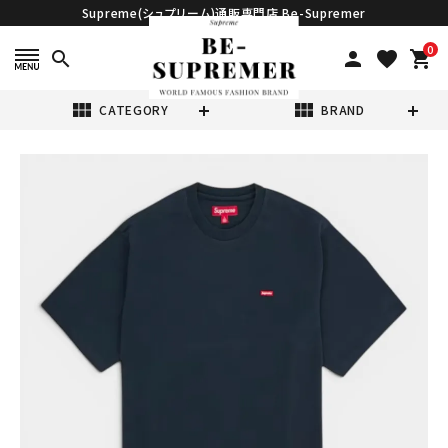
Supreme(シュプリーム)通販専門店 Be-Supremer
0
search
person
favorite
shopping_cart
view_module
view_module
CATEGORY
BRAND
search
Supreme シュプ
リーム 2026SS
Small Box Tee
¥21,980
(税込)
スモールボックス