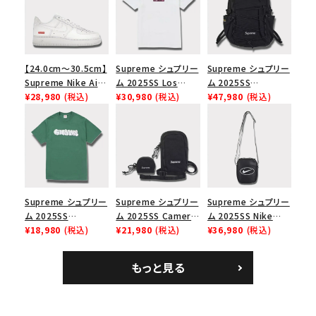
【24.0cm～30.5cm】
Supreme シュプリー
Supreme シュプリー
Supreme Nike Air
ム 2025SS Los
ム 2025SS
Force 1 Low シュプ
¥28,980
(税込)
Angeles Fire Relief
¥30,980
(税込)
Backpack バックパッ
¥47,980
(税込)
リーム ナイキエアフォ
Box Logo Tee ファ
ク ブラック 黒
ース１スニーカー シ
イヤーリリーフボック
ューズ ホワイト
スロゴTシャツ ホワ
イト 白
Supreme シュプリー
Supreme シュプリー
Supreme シュプリー
ム 2025SS
ム 2025SS Camera
ム 2025SS Nike
Homerun Tee ホー
¥18,980
(税込)
Bag + Mini Pouch
¥21,980
(税込)
Leather Shoulder
¥36,980
(税込)
ムランTシャツ ライト
カメラバッグ ミニポー
Bag ナイキレザーシ
パイン
チ ブラック 黒
ョルダーバッグ ブラッ
もっと見る
ク 黒