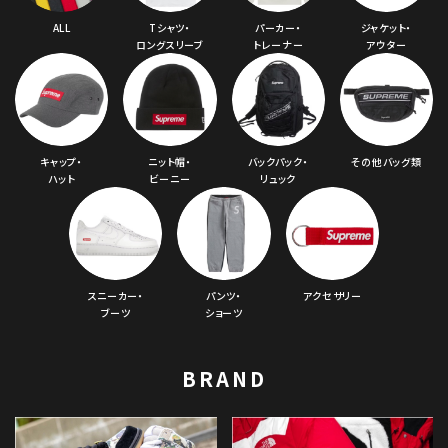
ALL
Tシャツ・
パーカー・
ジャケット・
ロングスリーブ
トレーナー
アウター
キャップ・
ニット帽・
バックパック・
その他バッグ類
ハット
ビーニー
リュック
スニーカー・
パンツ・
アクセサリー
ブーツ
ショーツ
BRAND