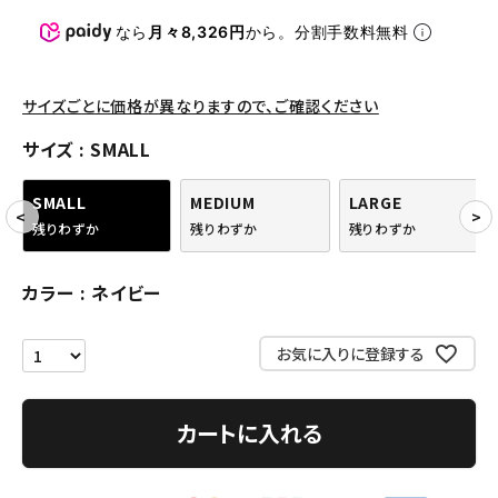
パンツ・ショーツ
なら
月々8,326円
から。分割手数料無料
アクセサリー
COLLABORATION BRAND
サイズごとに価格が異なりますので、ご確認ください
サイズ
SMALL
SEASON
SMALL
MEDIUM
LARGE
CONTENTS
残りわずか
残りわずか
残りわずか
ACCOUNT MENU
カラー
ネイビー
ようこそ ゲスト 様
お気に入りに登録する
meeting_room
person
ログイン
会員登録
カートに入れる
Follow us