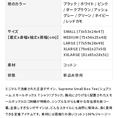
他のカラー
ブラック
/
ホワイト
/
ピンク
/
ダークブラウン
/
アッシュ
グレー
/
グリーン
/
ネイビー
/
レッドカモ
サイズ
SMALL (73x53x24x47)
【着丈x身幅x袖丈x肩幅(cm)】
MEDIUM (75x56x25x48)
LARGE (77x59x26x49)
XLARGE (79x62x27x50)
XXLARGE (81x65x28x51)
素材
コットン
状態
新品未使用
ミニマルで洗練された王道デザイン、 Supreme Small Box Tee（シュプリ
ーム スモールボックス Tシャツ）ブラック。 胸元にさりげなく配置されたスモ
ールボックスロゴ刺繍が特徴の、シンプルながらも確かな存在感を放つ一
着。主張しすぎないデザインは、どんなスタイルにも自然に馴染み、長く愛用
できる定番アイテムです。 素材には肌触りの良いコットン100%ジャージー