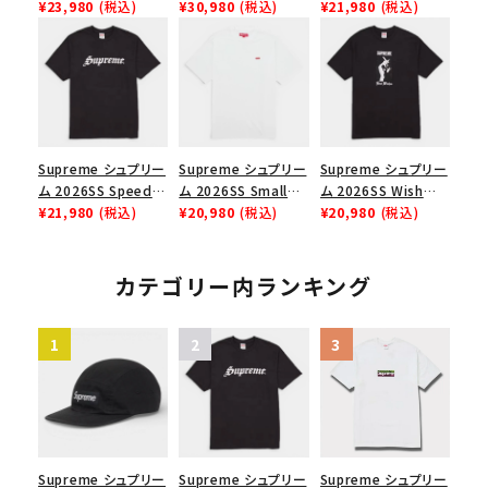
Chino Twill Camp
¥23,980
(税込)
Angeles Fire Relief
¥30,980
(税込)
Box Tee スモールボ
¥21,980
(税込)
Cap ウォッシュド チ
Box Logo Tee ファ
ックスTシャツ ブラッ
ノツイル キャンプキャ
イヤーリリーフボック
ク
ップ ブラック
スロゴTシャツ ホワ
イト 白
Supreme シュプリー
Supreme シュプリー
Supreme シュプリー
ム 2026SS Speed
ム 2026SS Small
ム 2026SS Wish
Tee スピードTシャツ
¥21,980
(税込)
Box Tee スモールボ
¥20,980
(税込)
Tee ウィッシュTシ
¥20,980
(税込)
ブラック
ックスTシャツ ホワイ
ャツ ブラック
ト
カテゴリー内ランキング
Supreme シュプリー
Supreme シュプリー
Supreme シュプリー