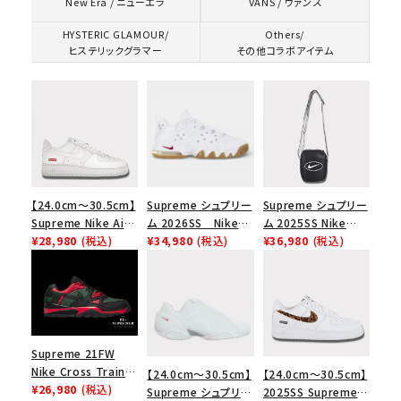
VANS / ヴァンズ
New Era / ニューエラ
HYSTERIC GLAMOUR/
Others/
ヒステリックグラマー
その他コラボアイテム
【24.0cm～30.5cm】
Supreme シュプリー
Supreme シュプリー
Supreme Nike Air
ム 2026SS Nike
ム 2025SS Nike
Force 1 Low シュプ
¥28,980
(税込)
SB Air Max 2 CB 94
¥34,980
(税込)
Leather Shoulder
¥36,980
(税込)
リーム ナイキエアフォ
Low SP ナイキ SB
Bag ナイキレザーシ
ース１スニーカー シ
エアマックス2 CB 94
ョルダーバッグ ブラッ
ューズ ホワイト
ロー SP ホワイト
ク 黒
キーワードから探す
Supreme 21FW
Nike Cross Trainer
【24.0cm～30.5cm】
【24.0cm～30.5cm】
search
Low ナイキクロスト
¥26,980
(税込)
Supreme シュプリー
2025SS Supreme