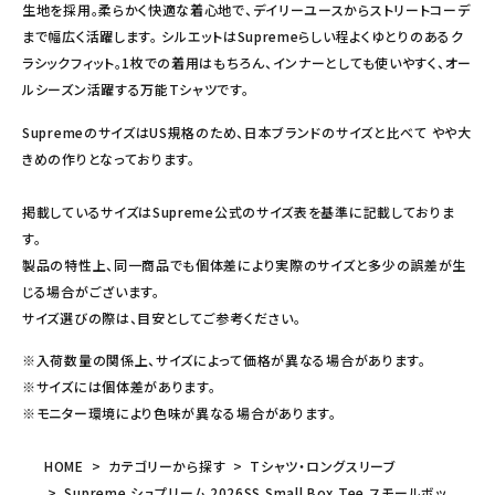
生地を採用。柔らかく快適な着心地で、デイリーユースからストリートコーデ
まで幅広く活躍します。 シルエットはSupremeらしい程よくゆとりのあるク
ラシックフィット。1枚での着用はもちろん、インナーとしても使いやすく、オー
ルシーズン活躍する万能Tシャツです。
SupremeのサイズはUS規格のため、日本ブランドのサイズと比べて やや大
きめの作りとなっております。
掲載しているサイズはSupreme公式のサイズ表を基準に記載しておりま
す。
製品の特性上、同一商品でも個体差により実際のサイズと多少の誤差が生
じる場合がございます。
サイズ選びの際は、目安としてご参考ください。
※入荷数量の関係上、サイズによって価格が異なる場合があります。
※サイズには個体差があります。
※モニター環境により色味が異なる場合があります。
HOME
カテゴリーから探す
Tシャツ・ロングスリーブ
Supreme シュプリーム 2026SS Small Box Tee スモールボッ