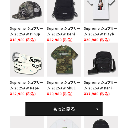
Supreme シュプリー
Supreme シュプリー
Supreme シュプリー
ム 2025AW Pinup
ム 2025AW Denim
ム 2025AW Playboi
Mesh Back 5-Panel
¥18,980
(税込)
Backpack デニム バ
¥42,980
(税込)
Carti Tee プレイボ
¥20,980
(税込)
Capピンアップ メッシ
ックパック ブラック
ーイカーティ Tシャツ
ュバック 5パネルキャ
ホワイト
ップ トゥルーティン
バーHTC フォールカ
モ
Supreme シュプリー
Supreme シュプリー
Supreme シュプリー
ム 2025AW Repeat
ム 2025AW Skull
ム 2025AW Denim
Leather Belt リピー
¥42,980
(税込)
Tee スカル Tシャ
¥20,980
(税込)
Shoulder Bag デニ
¥37,980
(税込)
ト レザー ベルト フロ
ツ ウッドランドカモ
ム ショルダーバッグ
ーラル
ブラック
もっと見る