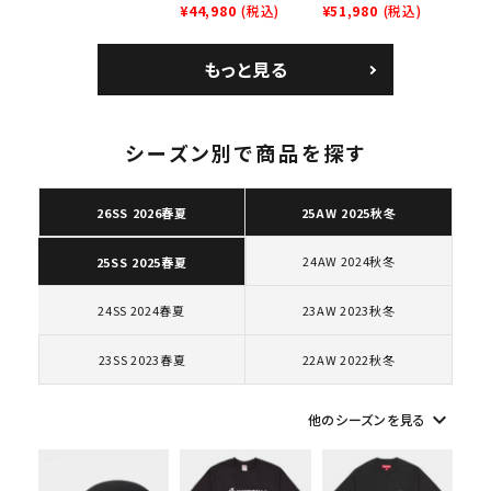
レイナーロウ シュー
ム 2023AW Nike
¥44,980
(税込)
GOODENOUGH
¥51,980
(税込)
人気ワード
2026SS
2025AW
2025SS
Tシャツ・ロングスリーブ
ズ ブラック
Courtposite ナイキ
Nike Air Force 1
キャップ・ハット
パーカー・クルーネック
コートポジット スニー
Low AF1 シュプリー
もっと見る
ショルダー・ウエストバッグ
ボックスロゴ
ブラックスウェット
カー ホワイト 白
ムグッドイナフ ナイキ
カテゴリーから探す
エアフォース１スニー
カー シューズ ホワイ
ト
シーズン別で商品を探す
コラボレーションブランドから探す
26SS 2026春夏
25AW 2025秋冬
シーズンから探す
24AW 2024秋冬
25SS 2025春夏
並び順
24SS 2024春夏
23AW 2023秋冬
23SS 2023春夏
22AW 2022秋冬
価格から探す
keyboard_arrow_down
円 ～
円
他のシーズンを見る
在庫のない商品を表示する