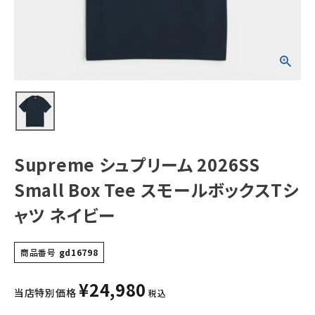
Tシャツ ネイビー
NEW ITEMS
CATEGORY
Tシャツ・ロングスリーブ
パーカー・トレーナー
ジャケット・アウター
Supreme シュプリーム 2026SS
キャップ・ハット
Small Box Tee スモールボックスTシ
ニット帽・ビーニー
ャツ ネイビー
バックパック・リュック
商品番号
gd16798
その他バッグ類
¥
24,980
スニーカー・ブーツ
当店特別価格
税込