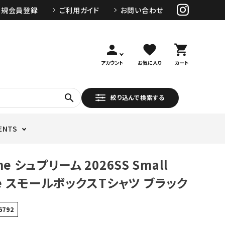
新規会員登録
ご利用ガイド
お問い合わせ
person
favorite
shopping_cart
アカウント
お気に入り
カート
search
絞り込んで検索する
ENTS
me シュプリーム 2026SS Small
Tee スモールボックスTシャツ ブラック
6792