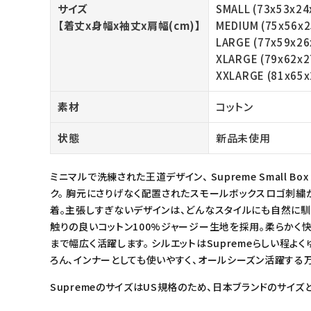
サイズ
SMALL (73x53x24
meeting_room
person
ログイン
会員登録
【着丈x身幅x袖丈x肩幅(cm)】
MEDIUM (75x56x2
LARGE (77x59x26
XLARGE (79x62x2
Follow us
XXLARGE (81x65x
素材
コットン
状態
新品未使用
ミニマルで洗練された王道デザイン、 Supreme Small Bo
ク。 胸元にさりげなく配置されたスモールボックスロゴ刺
着。主張しすぎないデザインは、どんなスタイルにも自然に馴
触りの良いコットン100%ジャージー生地を採用。柔らかく
まで幅広く活躍します。 シルエットはSupremeらしい程よ
ろん、インナーとしても使いやすく、オールシーズン活躍する万
SupremeのサイズはUS規格のため、日本ブランドのサイズ