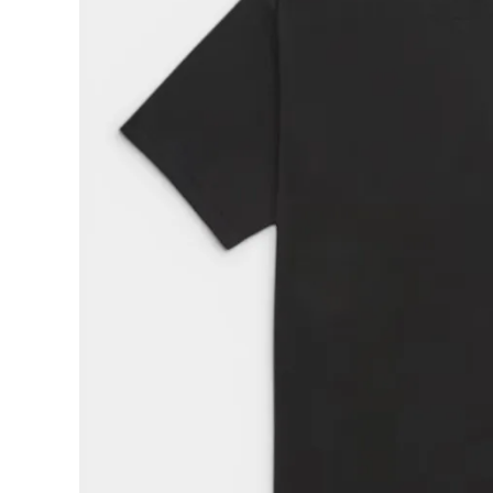
Supreme
シュプリー
ム
¥21,980
2026SS
(税込)
Small
Box Tee
スモール
ボックスT
シャツ ブ
ラック
NEW ITEMS
CATEGORY
Tシャツ・ロングスリーブ
パーカー・トレーナー
ジャケット・アウター
キャップ・ハット
ニット帽・ビーニー