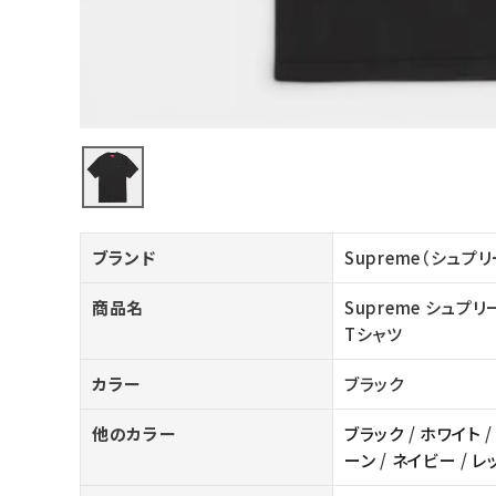
バックパック・リュック
その他バッグ類
スニーカー・ブーツ
パンツ・ショーツ
アクセサリー
ブランド
Supreme（シュプ
COLLABORATION BRAND
商品名
Supreme シュプリー
SEASON
Tシャツ
CONTENTS
カラー
ブラック
他のカラー
ブラック
/
ホワイト
ACCOUNT MENU
ーン
/
ネイビー
/
レ
ようこそ ゲスト 様