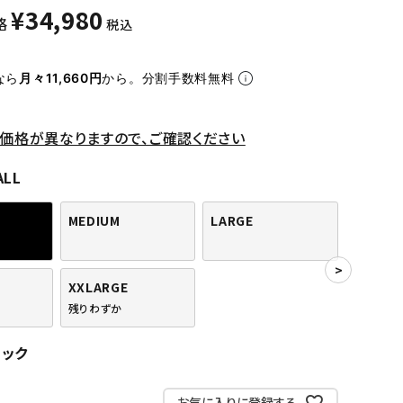
¥
34,980
格
税込
なら
月々11,660円
から。分割手数料無料
価格が異なりますので、ご確認ください
ALL
MEDIUM
LARGE
XXLARGE
残りわずか
ラック
お気に入りに登録する