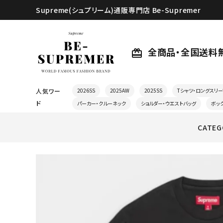
Supreme(シュプリーム)通販専門店 Be-Supremer
全商品・全国送料
card_giftcard
人気ワー
2026SS
2025AW
2025SS
Tシャツ・ロングスリー
ド
パーカー・クルーネック
ショルダー・ウエストバッグ
ボッ
CATEG
search