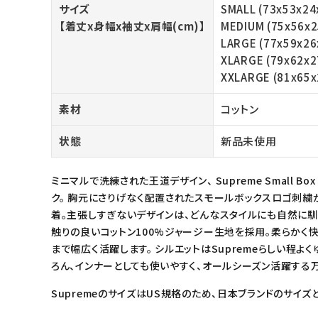
サイズ
SMALL (73x53x24
meeting_room
person
ログイン
会員登録
【着丈x身幅x袖丈x肩幅(cm)】
MEDIUM (75x56x2
LARGE (77x59x26
XLARGE (79x62x2
Follow us
XXLARGE (81x65x
素材
コットン
状態
新品未使用
ミニマルで洗練された王道デザイン、 Supreme Small Bo
ク。 胸元にさりげなく配置されたスモールボックスロゴ刺
着。主張しすぎないデザインは、どんなスタイルにも自然に馴
触りの良いコットン100%ジャージー生地を採用。柔らかく
まで幅広く活躍します。 シルエットはSupremeらしい程よ
ろん、インナーとしても使いやすく、オールシーズン活躍する万
SupremeのサイズはUS規格のため、日本ブランドのサイズ