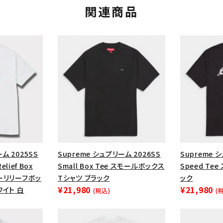
円 ～
円
関連商品
Tシャツ・ロングスリーブ
キャ
パーカー・クルーネック
ショル
ボックスロゴ
ブラックスウェッ
在庫のない商品を表示する
絞り込んで検索する
ム 2025SS
Supreme シュプリーム 2026SS
Supreme 
Relief Box
Small Box Tee スモールボックス
Speed Te
ヤーリリーフボッ
Tシャツ ブラック
ック
¥21,980
¥21,980
ワイト 白
(税込)
(