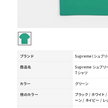
バックパック・リュック
その他バッグ類
スニーカー・ブーツ
パンツ・ショーツ
アクセサリー
ブランド
Supreme（シュプ
COLLABORATION BRAND
商品名
Supreme シュプリー
SEASON
Tシャツ
CONTENTS
カラー
グリーン
他のカラー
ブラック
/
ホワイト
ACCOUNT MENU
ーン
/
ネイビー
/
レ
ようこそ ゲスト 様