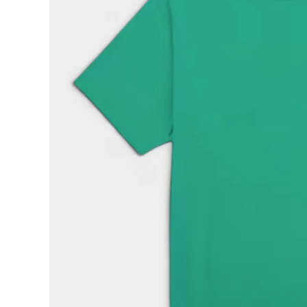
Supreme
シュプリー
ム
¥22,980
2026SS
(税込)
Small
Box Tee
スモール
ボックスT
シャツ グリ
ーン
NEW ITEMS
CATEGORY
Tシャツ・ロングスリーブ
パーカー・トレーナー
ジャケット・アウター
キャップ・ハット
ニット帽・ビーニー