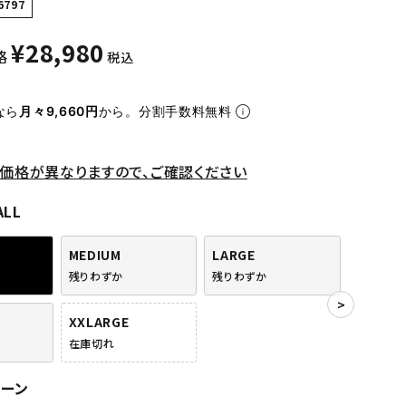
6797
¥
28,980
格
税込
なら
月々9,660円
から。分割手数料無料
価格が異なりますので、ご確認ください
ALL
MEDIUM
LARGE
残りわずか
残りわずか
XXLARGE
在庫切れ
リーン