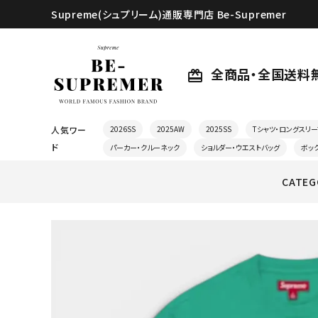
Supreme(シュプリーム)通販専門店 Be-Supremer
全商品・全国送料
card_giftcard
人気ワー
2026SS
2025AW
2025SS
Tシャツ・ロングスリー
ド
パーカー・クルーネック
ショルダー・ウエストバッグ
ボッ
CATEG
search