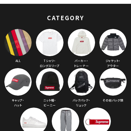
CATEGORY
キーワードから探す
search
人気ワード
2026SS
2025AW
2025SS
Tシャツ・ロングスリーブ
キャップ・ハット
パーカー・クルーネック
ALL
Tシャツ・
パーカー・
ジャケット・
ショルダー・ウエストバッグ
ボックスロゴ
ブラックスウェット
ロングスリーブ
トレーナー
アウター
カテゴリーから探す
コラボレーションブランドから探す
キャップ・
ニット帽・
バックパック・
その他バッグ類
ハット
ビーニー
リュック
シーズンから探す
並び順