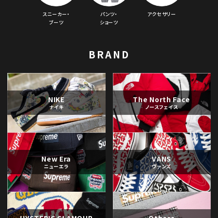
スニーカー・
パンツ・
アクセサリー
ブーツ
ショーツ
価格から探す
円 ～
円
BRAND
在庫のない商品を表示する
絞り込んで検索する
NIKE
The North Face
ナイキ
ノースフェイス
New Era
VANS
ニューエラ
ヴァンズ