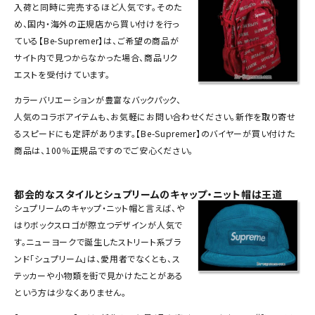
入荷と同時に完売するほど人気です。そのた
Tシャツ・ロングスリーブ
め、国内・海外の正規店から買い付けを行っ
パーカー・トレーナー
ている【Be-Supremer】は、ご希望の商品が
サイト内で見つからなかった場合、商品リク
ジャケット・アウター
エストを受付けています。
キャップ・ハット
カラーバリエーションが豊富な
バックパック
、
人気のコラボアイテムも、お気軽にお問い合わせください。新作を取り寄せ
ニット帽・ビーニー
るスピードにも定評があります。【Be-Supremer】のバイヤーが買い付けた
商品は、100％正規品ですのでご安心ください。
バックパック・リュック
その他バッグ類
都会的なスタイルとシュプリームのキャップ・ニット帽は王道
シュプリームの
キャップ
・
ニット帽
と言えば、や
スニーカー・ブーツ
はりボックスロゴが際立つデザインが人気で
パンツ・ショーツ
す。ニューヨークで誕生したストリート系ブラ
ンド「シュプリーム」は、愛用者でなくとも、ス
アクセサリー
テッカーや小物類を街で見かけたことがある
という方は少なくありません。
COLLABORATION BRAND