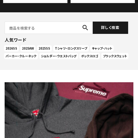
search
詳しく検索
人気ワード
2026SS
2025AW
2025SS
Tシャツ・ロングスリーブ
キャップ・ハット
パーカー・クルーネック
ショルダー・ウエストバッグ
ボックスロゴ
ブラックスウェット