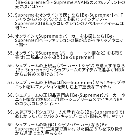
【Be-Supremer】～Supreme×VANSのスカルプリントの
元ネタとは？～
Supremeをオンラインで探すなら【Be-Supremer】へ！T
シャツからバックパックまで多彩なラインナップ～
Supreme2018年S/Sコレクションのノベルティアイテムは
何？～
オンラインでSupremeのパーカーをお探しなら【Be-
Supremer】へ～ファッションの幅が広がるキャップやニッ
ト帽～
オンラインでSupreme（パーカー・ニット帽など）をお取り
寄せ！正規品のみを扱う【Be-Supremer】
シュプリームの正規品（パーカー・Tシャツ）を購入するなら
【Be-Supremer】～シュプリームのアイテムで選手がNBA
からお咎めを受ける！？～
シュプリームの正規品は【Be-Supremer】から！キャップや
ニット帽はファッションを楽しむ上で重要なアイテム
シュプリームの正規品専門店【Be-Supremer】パーカーや
ニット帽など幅広くご用意～シュプリーム×ナイキ×NBA
のコラボコレクション～
人気ブランドシュプリームの新作なら【Be-Supremer】で！
欲しかったバックパック・キャップ・ニット帽も入手しやすい
シュプリームの新作（Tシャツ・パーカー）なら【Be-
Supremer】で！正規店で買い付けた商品のみを取り扱う
から通販での入手も安心