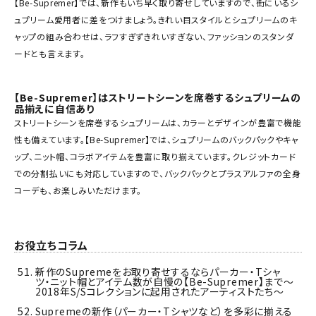
【Be-Supremer】では、新作もいち早く取り寄せしていますので、街にいるシ
SEASON
ュプリーム愛用者に差をつけましょう。きれい目スタイルとシュプリームのキ
ャップの組み合わせは、ラフすぎずきれいすぎない、ファッションのスタンダ
CONTENTS
ードとも言えます。
ACCOUNT MENU
【Be-Supremer】はストリートシーンを席巻するシュプリームの
ようこそ ゲスト 様
品揃えに自信あり
ストリートシーンを席巻するシュプリームは、カラーとデザインが豊富で機能
性も備えています。【Be-Supremer】では、シュプリームのバックパックやキャ
meeting_room
person
ログイン
会員登録
ップ、ニット帽、コラボアイテムを豊富に取り揃えています。クレジットカード
での分割払いにも対応していますので、バックパックとプラスアルファの全身
コーデも、お楽しみいただけます。
Follow us
お役立ちコラム
新作のSupremeをお取り寄せするならパーカー・Tシャ
ツ・ニット帽とアイテム数が自慢の【Be-Supremer】まで～
2018年S/Sコレクションに起用されたアーティストたち～
Supremeの新作（パーカー・Tシャツなど）を多彩に揃える