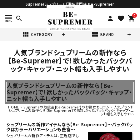
Supreme(シュプリーム)通販専門店 Be-Supremer
0
search
person
favorite
shopping_cart
view_module
view_module
CATEGORY
BRAND
人気ブランドシュプリームの新作なら
search
【Be-Supremer】で！欲しかったバックパ
ック・キャップ・ニット帽も入手しやすい
人気ブランドシュプリームの新作なら【Be-
Supremer】で！欲しかったバックパック・キャップ・
ニット帽も入手しやすい
表示する商品はありません。
HOME
»
Supremeの取扱店【Be-Supremer】のお役立ちコラム
»
人気ブランド
シュプリームの新作なら【Be-Supremer】で！欲しかったバックパック・キャップ・ニ
ット帽も入手しやすい
NEW ITEMS
シュプリームの新作アイテムなら【Be-Supremer】～バックパッ
クはカラーバリエーションも豊富～
CATEGORY
シュプリーム
の
新作
アイテムは、正規店でも