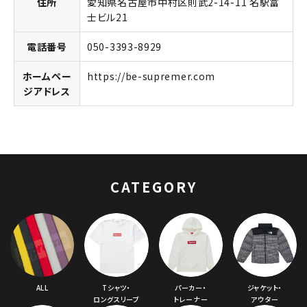
住所
愛知県名古屋市中村区則武2-14-11 名駅富
士ビル21
電話番号
050-3393-8929
ホームペー
https://be-supremer.com
ジアドレス
キーワードから探す
search
CATEGORY
人気ワード
2026SS
2025AW
2025SS
Tシャツ・ロングスリーブ
キャップ・ハット
パーカー・クルーネック
ショルダー・ウエストバッグ
ボックスロゴ
ブラックスウェット
カテゴリーから探す
コラボレーションブランドから探す
ALL
Tシャツ・
パーカー・
ジャケット・
ロングスリーブ
トレーナー
アウター