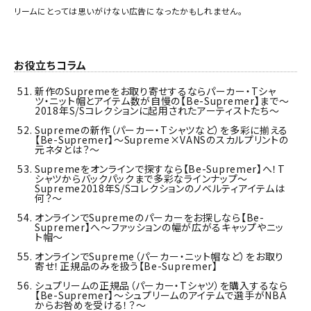
リームにとっては思いがけない広告になったかもしれません。
お役立ちコラム
新作のSupremeをお取り寄せするならパーカー・Tシャ
ツ・ニット帽とアイテム数が自慢の【Be-Supremer】まで～
2018年S/Sコレクションに起用されたアーティストたち～
Supremeの新作（パーカー・Tシャツなど）を多彩に揃える
【Be-Supremer】～Supreme×VANSのスカルプリントの
元ネタとは？～
Supremeをオンラインで探すなら【Be-Supremer】へ！T
シャツからバックパックまで多彩なラインナップ～
Supreme2018年S/Sコレクションのノベルティアイテムは
何？～
オンラインでSupremeのパーカーをお探しなら【Be-
Supremer】へ～ファッションの幅が広がるキャップやニッ
ト帽～
オンラインでSupreme（パーカー・ニット帽など）をお取り
寄せ！正規品のみを扱う【Be-Supremer】
シュプリームの正規品（パーカー・Tシャツ）を購入するなら
【Be-Supremer】～シュプリームのアイテムで選手がNBA
からお咎めを受ける！？～