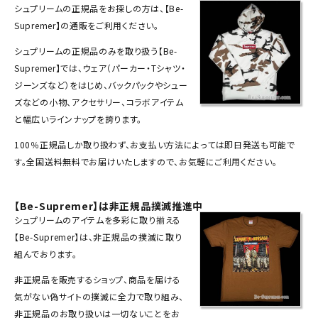
シュプリーム
の
正規品
をお探しの方は、【Be-
Tシャツ・ロングスリーブ
Supremer】の通販をご利用ください。
パーカー・トレーナー
シュプリームの正規品のみを取り扱う【Be-
Supremer】では、ウェア（
パーカー
・
Tシャツ
・
ジャケット・アウター
ジーンズなど）をはじめ、
バックパック
やシュー
キャップ・ハット
ズなどの小物、アクセサリー、コラボアイテム
と幅広いラインナップを誇ります。
ニット帽・ビーニー
100％正規品しか取り扱わず、お支払い方法によっては即日発送も可能で
バックパック・リュック
す。全国送料無料でお届けいたしますので、お気軽にご利用ください。
その他バッグ類
【Be-Supremer】は非正規品撲滅推進中
スニーカー・ブーツ
シュプリームのアイテムを多彩に取り揃える
【Be-Supremer】は、非正規品の撲滅に取り
パンツ・ショーツ
組んでおります。
アクセサリー
非正規品を販売するショップ、商品を届ける
気がない偽サイトの撲滅に全力で取り組み、
COLLABORATION BRAND
非正規品のお取り扱いは一切ないことをお