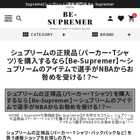
Supreme(シュプリーム)通販専門店 Be-Supremer
0
search
person
favorite
shopping_cart
view_module
view_module
CATEGORY
BRAND
シュプリームの正規品（パーカー・Tシャ
search
ツ）を購入するなら【Be-Supremer】～シ
ュプリームのアイテムで選手がNBAからお
咎めを受ける！？～
シュプリームの正規品（パーカー・Tシャツ）を購入
表示する商品はありません。
するなら【Be-Supremer】～シュプリームのアイテ
ムで選手がNBAからお咎めを受ける！？～
NEW ITEMS
HOME
»
Supremeの取扱店【Be-Supremer】のお役立ちコラム
»
シュプリーム
の正規品（パーカー・Tシャツ）を購入するなら【Be-Supremer】～シュプリームの
アイテムで選手がNBAからお咎めを受ける！？～
CATEGORY
シュプリームの正規品（パーカー・Tシャツ・バックパックなど）を
扱う通販ショップをお探しの方へ