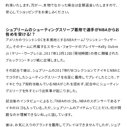
約束いたします。万が一、本物でなかった場合は全額返金いたしますので、
SEASON
安心してショッピングをお楽しみください。
CONTENTS
シュプリームのシューティングスリーブ着用で選手がNBAからお
咎めを受ける！？
ACCOUNT MENU
アメリカのワシントンDCを本拠地とするNBAチーム「ワシントン・ウィザー
ようこそ ゲスト 様
ズ」。そのチームに所属するスモール・フォワードのプレイヤーKelly Oubre
Jr.（ケリー・ウーブレ）は、2017年12月12日（現地時間）の夜に開催された
meeting_room
person
ログイン
会員登録
ブルックリン・ネッツ戦に出場しました。
その試合で彼は、シュプリームの2017年F/WコレクションでナイキとNBAと
でコラボしたシューティングスリーブを右足に着用してプレイしたところ、ナ
Follow us
イキとウェア契約を結んでいるNBAがこれを認めず、試合中にシューティン
グスリーブを外すという出来事が起こりました。
試合後のインタビューによると、『NBAのロゴも、NBAのスポンサーであるナ
イキのロゴも入っている。ただ、シュプリームのアイテムってことだけ。何が問
題なのか理解できないね。』と話しています。
彼は、お気に入りのブランドを着用してプレイはできませんでしたが、シュプ