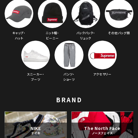
シーズンから探す
並び順
キャップ・
ニット帽・
バックパック・
その他バッグ類
ハット
ビーニー
リュック
価格から探す
円 ～
円
在庫のない商品を表示する
スニーカー・
パンツ・
アクセサリー
ブーツ
ショーツ
絞り込んで検索する
BRAND
NIKE
The North Face
ナイキ
ノースフェイス