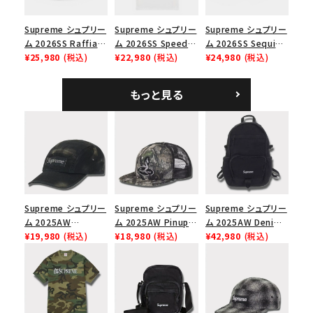
Supreme シュプリー
Supreme シュプリー
Supreme シュプリー
ム 2026SS Raffia
ム 2026SS Speed
ム 2026SS Sequin
Mesh Back 5-Panel
¥25,980
(税込)
Tee スピードTシャツ
¥22,980
(税込)
Denim Classic
¥24,980
(税込)
ラフィアメッシュバック
ホワイト
Logo 6-Panel シ
5パネルキャップ ブラ
ークインデニム クラ
もっと見る
ック
シックロゴ 6パネルキ
ャップ ブラック
Supreme シュプリー
Supreme シュプリー
Supreme シュプリー
ム 2025AW
ム 2025AW Pinup
ム 2025AW Denim
Overdyed Camp
¥19,980
(税込)
Mesh Back 5-Panel
¥18,980
(税込)
Backpack デニム バ
¥42,980
(税込)
Cap オーバーダイド
Capピンアップ メッシ
ックパック ブラック
キャンプキャップ ブ
ュバック 5パネルキャ
ラック
ップ トゥルーティン
バーHTC フォールカ
モ