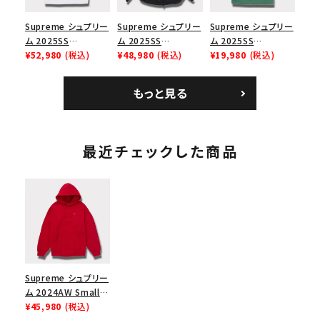
Supreme シュプリー
Supreme シュプリー
Supreme シュプリー
ム 2025SS
ム 2025SS
ム 2025SS
Bandana Football
¥52,980
(税込)
Backpack バックパッ
¥48,980
(税込)
Homerun Tee ホー
¥19,980
(税込)
Jersey バンダナ フッ
ク ブラック 黒
ムランTシャツ ライト
トボール ジャージ ホ
パイン
もっと見る
ワイト
最近チェックした商品
Supreme シュプリー
ム 2024AW Small
Box Hooded
¥45,980
(税込)