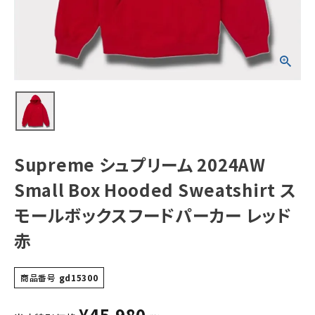
Sweatshirt スモ
ールボックスフー
ドパーカー レッド
赤
NEW ITEMS
CATEGORY
Tシャツ・ロングスリーブ
パーカー・トレーナー
ジャケット・アウター
Supreme シュプリーム 2024AW
キャップ・ハット
Small Box Hooded Sweatshirt ス
ニット帽・ビーニー
モールボックスフードパーカー レッド
赤
バックパック・リュック
その他バッグ類
商品番号
gd15300
スニーカー・ブーツ
¥
45,980