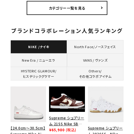
ックグラマーピンアッ
Sweatshirt ゴー
スロゴフードパーカー
カテゴリー一覧を見る
プTシャツ パウダーブ
ストフェイス アークフ
ネイビー 紺
ルー
ーデッドスウェット パ
ーカー アッシュグレ
ー
ブランドコラボレーション人気ランキング
NIKE /ナイキ
North Face/ノースフェイス
VANS / ヴァンズ
New Era / ニューエラ
HYSTERIC GLAMOUR/
Others/
ヒステリックグラマー
その他コラボアイテム
Supreme シュプリー
ム 21SS Nike SB
【24.0cm～30.5cm】
Supreme シュプリー
Dunk Low ナイキSB
¥65,980
(税込)
Supreme Nike Air
ム 2026SS Nike