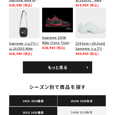
ダンクロウ スニーカ
Force 1 Low シュプ
¥28,980
(税込)
SB Air Max 2 CB 94
¥34,980
(税込)
ー ブラウン
リーム ナイキエアフォ
Low SP ナイキ SB
ース１スニーカー シ
エアマックス2 CB 94
ューズ ホワイト
ロー SP ホワイト
Supreme 21FW
Nike Cross Trainer
Supreme シュプリー
【24.0cm～30.5cm】
Low ナイキクロスト
¥26,980
(税込)
ム 2025SS Nike
Supreme シュプリー
レイナーロウ シュー
Leather Shoulder
¥36,980
(税込)
ム 2023AW Nike
¥44,980
(税込)
ズ ブラック
Bag ナイキレザーシ
Courtposite ナイキ
ョルダーバッグ ブラッ
コートポジット スニー
もっと見る
キーワードから探す
ク 黒
カー ホワイト 白
search
シーズン別で商品を探す
人気ワード
2026SS
2025AW
2025SS
Tシャツ・ロングスリーブ
キャップ・ハット
パーカー・クルーネック
ショルダー・ウエストバッグ
ボックスロゴ
ブラックスウェット
26SS 2026春夏
25AW 2025秋冬
カテゴリーから探す
24AW 2024秋冬
25SS 2025春夏