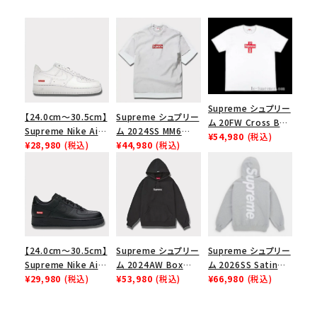
Supreme シュプリー
【24.0cm～30.5cm】
Supreme シュプリー
ム 20FW Cross Box
Supreme Nike Air
ム 2024SS MM6
Logo Tee クロスボ
¥54,980
(税込)
Force 1 Low シュプ
¥28,980
(税込)
Maison Margiela
¥44,980
(税込)
ックスロゴＴシャツ ホ
リーム ナイキエアフォ
Box Logo Tee MM6
ワイト
ース１スニーカー シ
メゾンマルジェラボッ
ューズ ホワイト
クスロゴTシャツ ホ
ワイト 白
【24.0cm～30.5cm】
Supreme シュプリー
Supreme シュプリー
Supreme Nike Air
ム 2024AW Box
ム 2026SS Satin
Force 1 Low シュプ
¥29,980
(税込)
Logo Hooded
¥53,980
(税込)
Applique Hooded
¥66,980
(税込)
リーム ナイキエアフォ
Sweatshirt ボック
Sweatshirt サテン
ース１スニーカー シ
スロゴフードパーカー
アップリケ フーデッド