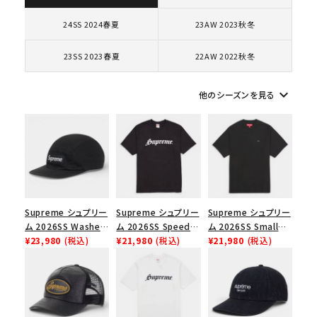
コラボレーションブランドから探す
24SS 2024春夏
23AW 2023秋冬
23SS 2023春夏
22AW 2022秋冬
シーズンから探す
keyboard_arrow_down
他のシーズンを見る
並び順
価格から探す
円 ～
円
Supreme シュプリー
Supreme シュプリー
Supreme シュプリー
在庫のない商品を表示する
ム 2026SS Washed
ム 2026SS Speed
ム 2026SS Small
Chino Twill Camp
¥23,980
(税込)
Tee スピードTシャツ
¥21,980
(税込)
Box Tee スモールボ
¥21,980
(税込)
絞り込んで検索する
Cap ウォッシュド チ
ブラック
ックスTシャツ ブラッ
ノツイル キャンプキャ
ク
ップ ブラック