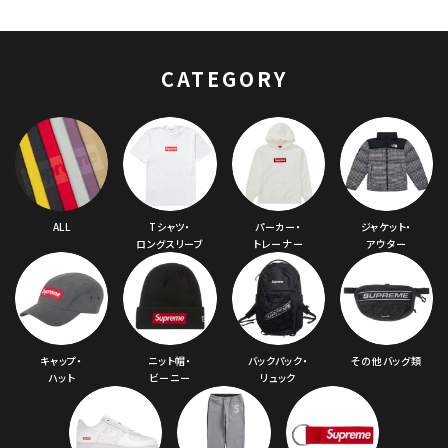
Sweatshirt スモー
ルボックスフードパー
カー レッド 赤
CATEGORY
ALL
Tシャツ・
パーカー・
ジャケット・
ロングスリーブ
トレーナー
アウター
キャップ・
ニット帽・
バックパック・
その他バッグ類
ハット
ビーニー
リュック