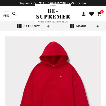
Supreme(シュプリーム)通販専門店 Be-Supremer
0
search
person
favorite
shopping_cart
view_module
view_module
CATEGORY
BRAND
search
Supreme シュプ
リーム 2024AW
Small Box
¥45,980
(税込)
Hooded