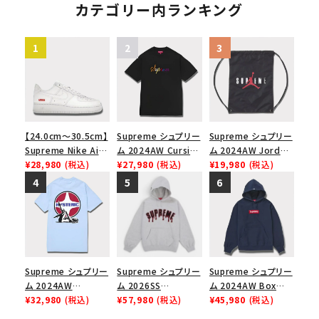
ューズ ブラック
ブラック 黒
スウェットパーカー ヘ
カテゴリー内ランキング
ザーグレー
【24.0cm～30.5cm】
Supreme シュプリー
Supreme シュプリー
Supreme Nike Air
ム 2024AW Cursive
ム 2024AW Jordan
Force 1 Low シュプ
¥28,980
(税込)
S/S Top カーシブシ
¥27,980
(税込)
Drawstring Bag ジ
¥19,980
(税込)
リーム ナイキエアフォ
ョートスリーブトップ
ョーダンドローストリ
ース１スニーカー シ
Tシャツ ブラック 黒
ングバッグ バックパッ
ューズ ホワイト
ク ブラック 黒
Supreme シュプリー
Supreme シュプリー
Supreme シュプリー
ム 2024AW
ム 2026SS
ム 2024AW Box
Hysteric Glamour
¥32,980
(税込)
Ghostface Arc
¥57,980
(税込)
Logo Hooded
¥45,980
(税込)
Pin Up Tee ヒステリ
Hooded
Sweatshirt ボック