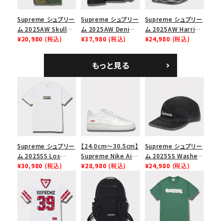
Supreme シュプリー
Supreme シュプリー
Supreme シュプリー
ム 2025AW Skull
ム 2025AW Denim
ム 2025AW Harris
Tee スカル Tシャ
¥20,980
(税込)
Shoulder Bag デニ
¥37,980
(税込)
Tweed Camp Cap
¥24,980
(税込)
ツ ウッドランドカモ
ム ショルダーバッグ
ハリスツイード キャ
ブラック
ンプキャップ ブラック
もっと見る
Supreme シュプリー
【24.0cm～30.5cm】
Supreme シュプリー
ム 2025SS Los
Supreme Nike Air
ム 2025SS Washed
Angeles Fire Relief
¥30,980
(税込)
Force 1 Low シュプ
¥28,980
(税込)
Chino Twill Camp
¥24,980
(税込)
Box Logo Tee ファ
リーム ナイキエアフォ
Cap ウォッシュチノツ
イヤーリリーフボック
ース１スニーカー シ
イルキャンプキャップ
スロゴTシャツ ホワ
ューズ ホワイト
ブラック 黒
イト 白