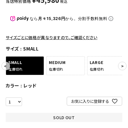
当店特別価格
税込
パンツ・ショーツ
アクセサリー
なら
月々15,326円
から。分割手数料無料
COLLABORATION BRAND
サイズごとに価格が異なりますので、ご確認ください
SEASON
サイズ
SMALL
CONTENTS
SMALL
MEDIUM
LARGE
在庫切れ
在庫切れ
在庫切れ
ACCOUNT MENU
ようこそ ゲスト 様
カラー
レッド
meeting_room
person
ログイン
会員登録
お気に入りに登録する
Follow us
SOLD OUT