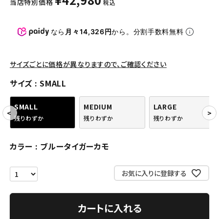
当店特別価格
税込
パンツ・ショーツ
アクセサリー
なら
月々14,326円
から。分割手数料無料
COLLABORATION BRAND
サイズごとに価格が異なりますので、ご確認ください
SEASON
サイズ
SMALL
CONTENTS
SMALL
MEDIUM
LARGE
残りわずか
残りわずか
残りわずか
ACCOUNT MENU
ようこそ ゲスト 様
カラー
ブルータイガーカモ
meeting_room
person
ログイン
会員登録
お気に入りに登録する
Follow us
カートに入れる