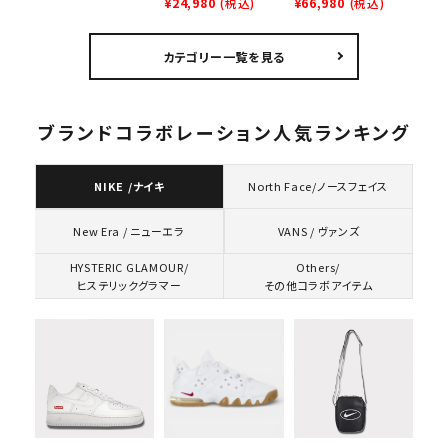
North Face S/S
¥24,980
(税込)
Applique Hooded
¥66,980
(税込)
ックスロゴＴシャツ ホ
Top Tee ノースフェ
Sweatshirt サテン
ワイト
イスショートスリーブ
アップリケ フーデッド
カテゴリー一覧を見る
トップTシャツ ブラッ
スウェットパーカー ヘ
ク 黒
ザーグレー
ブランドコラボレーション人気ランキング
NIKE /ナイキ
North Face/ノースフェイス
VANS / ヴァンズ
New Era / ニューエラ
HYSTERIC GLAMOUR/
Others/
ヒステリックグラマー
その他コラボアイテム