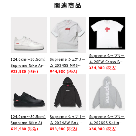
関連商品
Supreme シュプリー
【24.0cm～30.5cm】
Supreme シュプリー
ム 20FW Cross Box
Supreme Nike Air
ム 2024SS MM6
Logo Tee クロスボ
¥54,980
(税込)
Force 1 Low シュプ
¥28,980
(税込)
Maison Margiela
¥44,980
(税込)
ックスロゴＴシャツ ホ
リーム ナイキエアフォ
Box Logo Tee MM6
ワイト
ース１スニーカー シ
メゾンマルジェラボッ
ューズ ホワイト
クスロゴTシャツ ホ
ワイト 白
【24.0cm～30.5cm】
Supreme シュプリー
Supreme シュプリー
Supreme Nike Air
ム 2024AW Box
ム 2026SS Satin
Force 1 Low シュプ
¥29,980
(税込)
Logo Hooded
¥53,980
(税込)
Applique Hooded
¥66,980
(税込)
リーム ナイキエアフォ
Sweatshirt ボック
Sweatshirt サテン