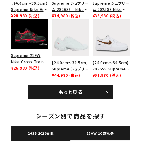
【24.0cm～30.5cm】
Supreme シュプリー
Supreme シュプリー
Supreme Nike Air
ム 2026SS Nike
ム 2025SS Nike
Force 1 Low シュプ
¥28,980
(税込)
SB Air Max 2 CB 94
¥34,980
(税込)
Leather Shoulder
¥36,980
(税込)
リーム ナイキエアフォ
Low SP ナイキ SB
Bag ナイキレザーシ
ース１スニーカー シ
エアマックス2 CB 94
ョルダーバッグ ブラッ
ューズ ホワイト
ロー SP ホワイト
ク 黒
Supreme 21FW
Nike Cross Trainer
【24.0cm～30.5cm】
【24.0cm～30.5cm】
Low ナイキクロスト
¥26,980
(税込)
Supreme シュプリー
2025SS Supreme
レイナーロウ シュー
ム 2023AW Nike
¥44,980
(税込)
GOODENOUGH
¥51,980
(税込)
ズ ブラック
Courtposite ナイキ
Nike Air Force 1
コートポジット スニー
Low AF1 シュプリー
キーワードから探す
もっと見る
カー ホワイト 白
ムグッドイナフ ナイキ
search
エアフォース１スニー
カー シューズ ホワイ
人気ワード
2026SS
2025AW
2025SS
Tシャツ・ロングスリーブ
ト
シーズン別で商品を探す
キャップ・ハット
パーカー・クルーネック
ショルダー・ウエストバッグ
ボックスロゴ
ブラックスウェット
26SS 2026春夏
25AW 2025秋冬
カテゴリーから探す