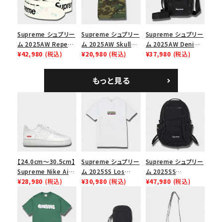
モ
Supreme シュプリー
Supreme シュプリー
Supreme シュプリー
ム 2025AW Repeat
ム 2025AW Skull
ム 2025AW Denim
Leather Belt リピー
¥42,980
(税込)
Tee スカル Tシャ
¥20,980
(税込)
Shoulder Bag デニ
¥37,980
(税込)
ト レザー ベルト フロ
ツ ウッドランドカモ
ム ショルダーバッグ
ーラル
ブラック
もっと見る
【24.0cm～30.5cm】
Supreme シュプリー
Supreme シュプリー
Supreme Nike Air
ム 2025SS Los
ム 2025SS
Force 1 Low シュプ
¥28,980
(税込)
Angeles Fire Relief
¥30,980
(税込)
Backpack バックパッ
¥47,980
(税込)
リーム ナイキエアフォ
Box Logo Tee ファ
ク ブラック 黒
ース１スニーカー シ
イヤーリリーフボック
ューズ ホワイト
スロゴTシャツ ホワ
イト 白