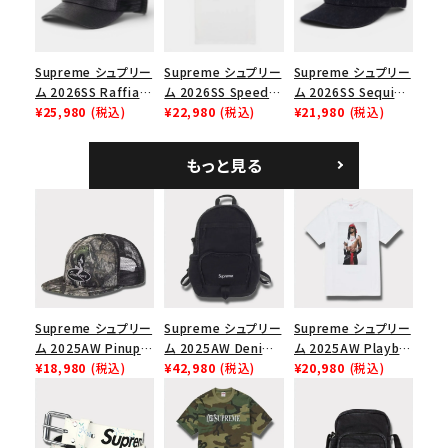
Supreme シュプリー
Supreme シュプリー
Supreme シュプリー
ム 2026SS Raffia
ム 2026SS Speed
ム 2026SS Sequin
Mesh Back 5-Panel
¥25,980
(税込)
Tee スピードTシャツ
¥22,980
(税込)
Denim Classic
¥21,980
(税込)
ラフィアメッシュバック
ホワイト
Logo 6-Panel シ
5パネルキャップ ブラ
ークインデニム クラ
もっと見る
ック
シックロゴ 6パネルキ
ャップ ブラック
Supreme シュプリー
Supreme シュプリー
Supreme シュプリー
ム 2025AW Pinup
ム 2025AW Denim
ム 2025AW Playboi
Mesh Back 5-Panel
¥18,980
(税込)
Backpack デニム バ
¥42,980
(税込)
Carti Tee プレイボ
¥20,980
(税込)
Capピンアップ メッシ
ックパック ブラック
ーイカーティ Tシャツ
ュバック 5パネルキャ
ホワイト
ップ トゥルーティン
バーHTC フォールカ