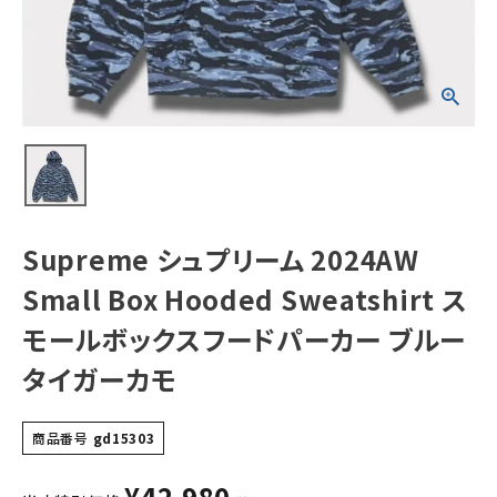
Sweatshirt スモ
ールボックスフー
ドパーカー ブルー
タイガーカモ
NEW ITEMS
CATEGORY
Tシャツ・ロングスリーブ
パーカー・トレーナー
ジャケット・アウター
Supreme シュプリーム 2024AW
キャップ・ハット
Small Box Hooded Sweatshirt ス
ニット帽・ビーニー
モールボックスフードパーカー ブルー
タイガーカモ
バックパック・リュック
その他バッグ類
商品番号
gd15303
スニーカー・ブーツ
¥
42,980