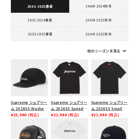
24AW 2024秋冬
25SS 2025春夏
コラボレーションブランドから探す
24SS 2024春夏
23AW 2023秋冬
シーズンから探す
23SS 2023春夏
22AW 2022秋冬
keyboard_arrow_down
他のシーズンを見る
並び順
価格から探す
円 ～
円
在庫のない商品を表示する
Supreme シュプリー
Supreme シュプリー
Supreme シュプリー
ム 2026SS Washed
ム 2026SS Speed
ム 2026SS Small
絞り込んで検索する
Chino Twill Camp
¥23,980
(税込)
Tee スピードTシャツ
¥21,980
(税込)
Box Tee スモールボ
¥21,980
(税込)
Cap ウォッシュド チ
ブラック
ックスTシャツ ブラッ
ノツイル キャンプキャ
ク
ップ ブラック