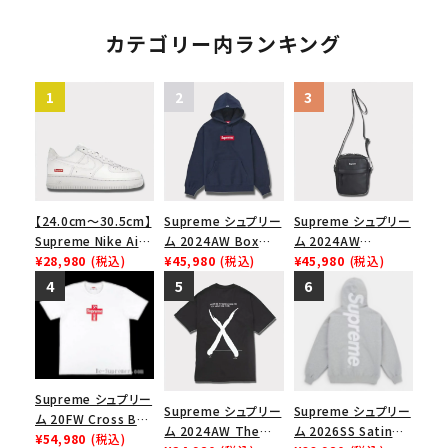
ース１スニーカー シ
スロゴフードパーカー
アップリケ フーデッド
ューズ ブラック
ブラック 黒
スウェットパーカー ヘ
カテゴリー内ランキング
ザーグレー
【24.0cm～30.5cm】
Supreme シュプリー
Supreme シュプリー
Supreme Nike Air
ム 2024AW Box
ム 2024AW
Force 1 Low シュプ
¥28,980
(税込)
Logo Hooded
¥45,980
(税込)
Leather Shoulder
¥45,980
(税込)
リーム ナイキエアフォ
Sweatshirt ボック
Bag レザーショルダ
ース１スニーカー シ
スロゴフードパーカー
ーバッグ ブラック 黒
ューズ ホワイト
ネイビー 紺
Supreme シュプリー
Supreme シュプリー
Supreme シュプリー
ム 20FW Cross Box
ム 2024AW The
ム 2026SS Satin
Logo Tee クロスボ
¥54,980
(税込)