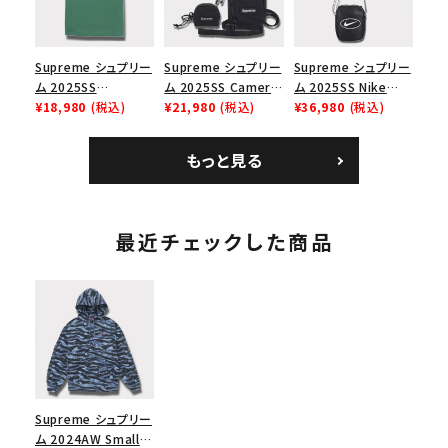
Supreme シュプリー
Supreme シュプリー
Supreme シュプリー
ム 2025SS
ム 2025SS Camera
ム 2025SS Nike
Homerun Tee ホー
¥18,980
(税込)
Bag + Mini Pouch
¥21,980
(税込)
Leather Shoulder
¥36,980
(税込)
ムランTシャツ ライト
カメラバッグ ミニポー
Bag ナイキレザーシ
パイン
チ ブラック 黒
ョルダーバッグ ブラッ
もっと見る
ク 黒
最近チェックした商品
Supreme シュプリー
ム 2024AW Small