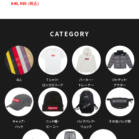
Box Hooded
¥40,980
(税込)
Sweatshirt スモー
ルボックスフードパー
カー ブルータイガー
カモ
CATEGORY
ALL
Tシャツ・
パーカー・
ジャケット・
ロングスリーブ
トレーナー
アウター
キャップ・
ニット帽・
バックパック・
その他バッグ類
ハット
ビーニー
リュック