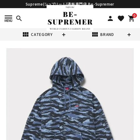
Supreme(シュプリーム)通販専門店 Be-Supremer
0
search
person
favorite
shopping_cart
view_module
view_module
CATEGORY
BRAND
search
Supreme シュプ
リーム 2024AW
Small Box
¥40,980
(税込)
Hooded