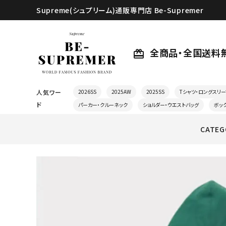
Supreme(シュプリーム)通販専門店 Be-Supremer
全商品・全国送料
card_giftcard
人気ワー
2026SS
2025AW
2025SS
Tシャツ・ロングスリー
ド
パーカー・クルーネック
ショルダー・ウエストバッグ
ボッ
CATEG
search