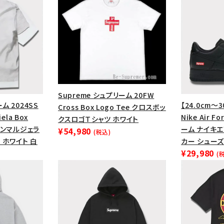
円 ～
円
Tシャツ・ロングスリーブ
キャ
パーカー・クルーネック
ショル
ボックスロゴ
ブラックスウェッ
在庫のない商品を表示する
Supreme シュプリーム 20FW
絞り込んで検索する
ム 2024SS
【24.0cm～3
Cross Box Logo Tee クロスボッ
ela Box
Nike Air F
クスロゴＴシャツ ホワイト
メゾンマルジェラ
ーム ナイキ
¥54,980
(税込)
 ホワイト 白
カー シューズ
¥29,980
(