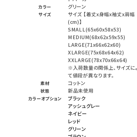
グリーン
カラー
meeting_room
person
ログイン
会員登録
サイズ 【着丈x身幅x袖丈x肩幅
サイズ
(cm)】
SMALL(65x60x58x53)
Follow us
MEDIUM(68x62x59x55)
LARGE(71x66x62x60)
XLARGE(75x68x64x62)
XXLARGE(78x70x66x64)
※入荷数量の関係上、サイズに
て値段が異なります。
コットン
素材
新品未使用
状態
ブラック
カラーオプション
アッシュグレー
ネイビー
レッド
グリーン
ブラウン