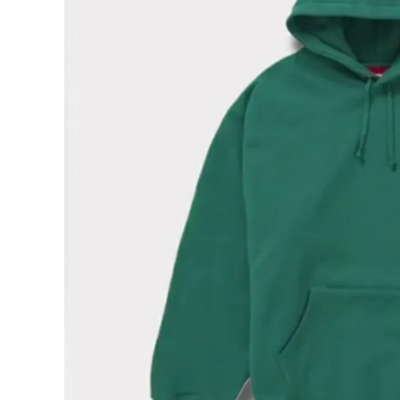
Supreme
シュプリー
ム
¥45,980
2024AW
(税込)
Small
Box
Hooded
Sweatsh
irt スモー
ルボックス
NEW ITEMS
フードパー
カー グリ
ーン
CATEGORY
Tシャツ・ロングスリーブ
パーカー・トレーナー
ジャケット・アウター
キャップ・ハット
ニット帽・ビーニー