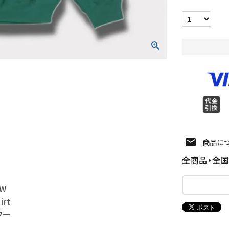
商品に
全商品・全
AW
irt
フー