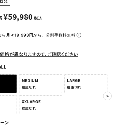
5301
¥
59,980
格
税込
なら
月々19,993円
から。分割手数料無料
価格が異なりますので、ご確認ください
ALL
MEDIUM
LARGE
在庫切れ
在庫切れ
XXLARGE
在庫切れ
リーン