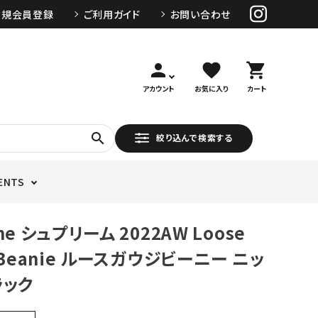
新規会員登録
ご利用ガイド
お問い合わせ
person
favorite
shopping_cart
アカウント
お気に入り
カート
search
絞り込んで検索する
ENTS
me シュプリーム 2022AW Loose
 Beanie ルースガウジビーニー ニッ
ラック