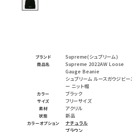
バックパック・リュック
その他バッグ類
スニーカー・ブーツ
パンツ・ショーツ
Supreme(シュプリーム)
ブランド
アクセサリー
Supreme 2022AW Loose
商品名
Gauge Beanie
COLLABORATION BRAND
シュプリーム ルースガウジビー
ー ニット帽
SEASON
ブラック
カラー
フリーサイズ
サイズ
CONTENTS
アクリル
素材
新品
状態
ACCOUNT MENU
ナチュラル
カラーオプション
ようこそ ゲスト 様
ブラウン