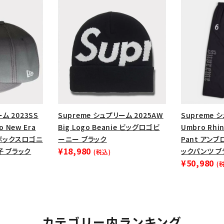
円 ～
円
Tシャツ・ロングスリーブ
キャ
パーカー・クルーネック
ショル
ボックスロゴ
ブラックスウェッ
在庫のない商品を表示する
絞り込んで検索する
ム 2023SS
Supreme シュプリーム 2025AW
Supreme 
o New Era
Big Logo Beanie ビッグロゴビ
Umbro Rhin
トボックスロゴニ
ーニー ブラック
Pant アンブ
¥18,980
子 ブラック
ックパンツ ブ
(税込)
¥50,980
(
カテゴリー内ランキング