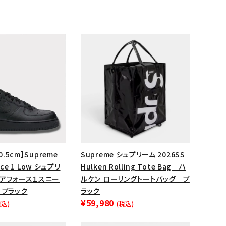
0.5cm】Supreme
Supreme シュプリーム 2026SS
ランドから探す
orce 1 Low シュプリ
Hulken Rolling Tote Bag ハ
エアフォース１スニー
ルケン ローリングトートバッグ ブ
 ブラック
ラック
¥59,980
税込)
(税込)
S