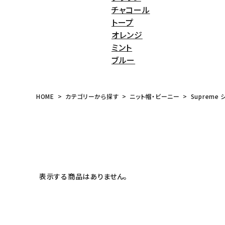
チャコール
meeting_room
person
ログイン
会員登録
トープ
オレンジ
ミント
Follow us
ブルー
HOME
カテゴリーから探す
ニット帽・ビーニー
Supreme 
表示する商品はありません。