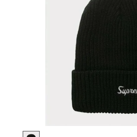
Supreme
シュプリー
ム
¥15,980
2022AW
(税込)
Loose
Gauge
Beanie
ルースガ
ウジビー
ニー ニッ
NEW ITEMS
ト帽 ブラ
ック
CATEGORY
Tシャツ・ロングスリーブ
パーカー・トレーナー
ジャケット・アウター
キャップ・ハット
ニット帽・ビーニー