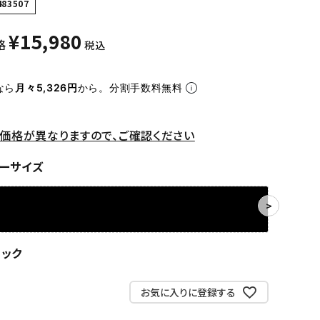
483507
¥
15,980
格
税込
なら
月々5,326円
から。分割手数料無料
価格が異なりますので、ご確認ください
ーサイズ
ラック
お気に入りに登録する