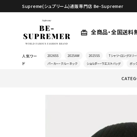
Supreme(シュプリーム)通販専門店 Be-Supremer
全商品・全国送料
card_giftcard
人気ワー
2026SS
2025AW
2025SS
Tシャツ・ロングスリー
ド
パーカー・クルーネック
ショルダー・ウエストバッグ
ボッ
CATEG
search