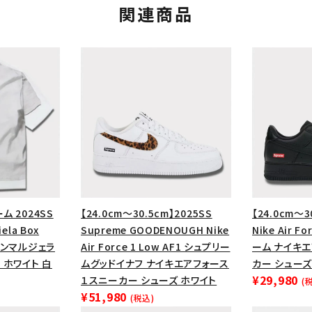
関連商品
ム 2024SS
【24.0cm～30.5cm】2025SS
【24.0cm～3
カテゴリーから探す
コラボレーションブ
ela Box
Supreme GOODENOUGH Nike
Nike Air F
メゾンマルジェラ
Air Force 1 Low AF1 シュプリー
ーム ナイキ
rch
 ホワイト 白
ムグッドイナフ ナイキエアフォース
カー シューズ
¥29,980
１スニーカー シューズ ホワイト
(
価格から探す
人気ワード
¥51,980
(税込)
2026SS
2025AW
2025S