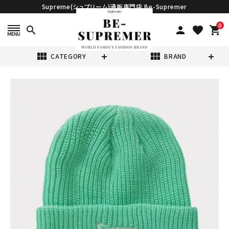
Supreme(シュプリーム)通販専門店 Be-Supremer
0
search
person
favorite
shopping_cart
view_module
view_module
CATEGORY
BRAND
search
Supreme シュプ
リーム 2022AW
Loose Gauge
¥16,980
(税込)
Beanie ルースガ