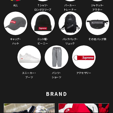
ALL
Tシャツ・
パーカー・
ジャケット・
ロングスリーブ
トレーナー
アウター
キャップ・
ニット帽・
バックパック・
その他バッグ類
ハット
ビーニー
リュック
スニーカー・
パンツ・
アクセサリー
ブーツ
ショーツ
BRAND