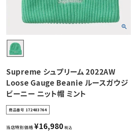
ウジビーニー ニッ
ト帽 ミント
NEW ITEMS
CATEGORY
Tシャツ・ロングスリーブ
パーカー・トレーナー
ジャケット・アウター
Supreme シュプリーム 2022AW
キャップ・ハット
Loose Gauge Beanie ルースガウジ
ニット帽・ビーニー
ビーニー ニット帽 ミント
バックパック・リュック
商品番号
172483764
その他バッグ類
¥
16,980
スニーカー・ブーツ
当店特別価格
税込