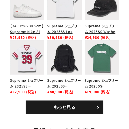
【24.0cm～30.5cm】
Supreme シュプリー
Supreme シュプリー
Supreme Nike Air
ム 2025SS Los
ム 2025SS Washed
Force 1 Low シュプ
¥28,980
(税込)
Angeles Fire Relief
¥30,980
(税込)
Chino Twill Camp
¥24,980
(税込)
リーム ナイキエアフォ
Box Logo Tee ファ
Cap ウォッシュチノツ
ース１スニーカー シ
イヤーリリーフボック
イルキャンプキャップ
ューズ ホワイト
スロゴTシャツ ホワ
ブラック 黒
イト 白
Supreme シュプリー
Supreme シュプリー
Supreme シュプリー
ム 2025SS
ム 2025SS
ム 2025SS
Bandana Football
¥52,980
(税込)
Backpack バックパッ
¥48,980
(税込)
Homerun Tee ホー
¥19,980
(税込)
Jersey バンダナ フッ
ク ブラック 黒
ムランTシャツ ライト
トボール ジャージ ホ
パイン
もっと見る
ワイト