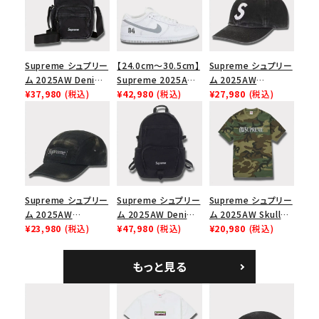
Supreme シュプリー
【24.0cm～30.5cm】
Supreme シュプリー
ム 2025AW Denim
Supreme 2025AW
ム 2025AW
Shoulder Bag デニ
¥37,980
(税込)
Nike SB Dunk Low
¥42,980
(税込)
Pigment Coated
¥27,980
(税込)
ム ショルダーバッグ
ナイキ SB ダンク ロ
2-Tone S Logo 6-
ブラック
ー スニーカー ホワイ
Panel Cap ピグメン
ト
トコーテッド 2トーン
エスロゴ 6パネルキャ
ップ ブラック
Supreme シュプリー
Supreme シュプリー
Supreme シュプリー
ム 2025AW
ム 2025AW Denim
ム 2025AW Skull
Overdyed Camp
¥23,980
(税込)
Backpack デニム バ
¥47,980
(税込)
Tee スカル Tシャ
¥20,980
(税込)
Cap オーバーダイド
ックパック ブラック
ツ ウッドランドカモ
キャンプキャップ ブ
もっと見る
ラック