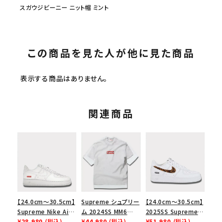
スガウジビーニー ニット帽 ミント
この商品を見た人が他に見た商品
表示する商品はありません。
関連商品
【24.0cm～30.5cm】
Supreme シュプリー
【24.0cm～30.5cm】
Supreme Nike Air
ム 2024SS MM6
2025SS Supreme
Force 1 Low シュプ
¥28,980
(税込)
Maison Margiela
¥44,980
(税込)
GOODENOUGH
¥51,980
(税込)