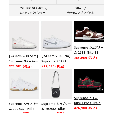
HYSTERIC GLAMOUR/
Others/
ヒステリックグラマー
その他コラボアイテム
Supreme シュプリー
ム 21SS Nike SB
【24.0cm～30.5cm】
【24.0cm～30.5cm】
Dunk Low ナイキSB
¥65,980
(税込)
Supreme Nike Air
Supreme 2025AW
ダンクロウ スニーカ
Force 1 Low シュプ
¥28,980
(税込)
Nike SB Dunk Low
¥42,980
(税込)
ー ブラウン
リーム ナイキエアフォ
ナイキ SB ダンク ロ
ース１スニーカー シ
ー スニーカー ホワイ
ューズ ホワイト
ト
Supreme 21FW
Nike Cross Trainer
Supreme シュプリー
Supreme シュプリー
Low ナイキクロスト
¥26,980
(税込)
ム 2026SS Nike
ム 2025SS Nike
レイナーロウ シュー