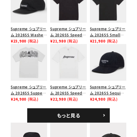
並び順
Supreme シュプリー
Supreme シュプリー
Supreme シュプリー
ム 2026SS Washed
ム 2026SS Speed
ム 2026SS Small
価格から探す
Chino Twill Camp
¥23,980
(税込)
Tee スピードTシャツ
¥21,980
(税込)
Box Tee スモールボ
¥21,980
(税込)
Cap ウォッシュド チ
ブラック
ックスTシャツ ブラッ
円 ～
円
ノツイル キャンプキャ
ク
ップ ブラック
在庫のない商品を表示する
絞り込んで検索する
Supreme シュプリー
Supreme シュプリー
Supreme シュプリー
ム 2026SS Supper
ム 2026SS Speed
ム 2026SS Sequin
Tee サパーTシャツ
¥24,980
(税込)
Tee スピードTシャツ
¥22,980
(税込)
Denim Classic
¥24,980
(税込)
ホワイト
ホワイト
Logo 6-Panel シ
ークインデニム クラ
もっと見る
シックロゴ 6パネルキ
ャップ ブラック