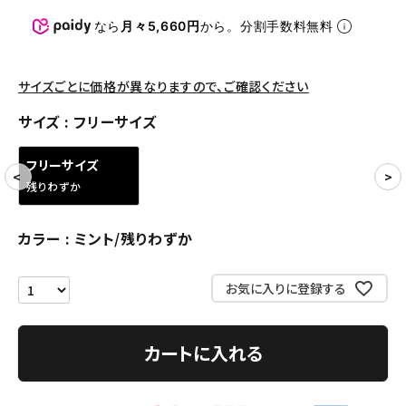
パンツ・ショーツ
なら
月々5,660円
から。分割手数料無料
アクセサリー
COLLABORATION BRAND
サイズごとに価格が異なりますので、ご確認ください
サイズ
フリーサイズ
SEASON
フリーサイズ
CONTENTS
残りわずか
ACCOUNT MENU
カラー
ミント/残りわずか
ようこそ ゲスト 様
お気に入りに登録する
meeting_room
person
ログイン
会員登録
カートに入れる
Follow us