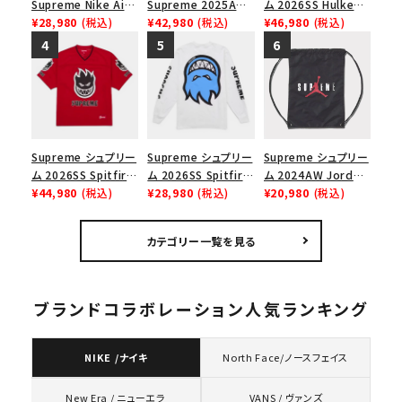
Supreme Nike Air
Supreme 2025AW
ム 2026SS Hulken
Force 1 Low シュプ
¥28,980
(税込)
Nike SB Dunk Low
¥42,980
(税込)
Rolling Tote
¥46,980
(税込)
リーム ナイキエアフォ
ナイキ SB ダンク ロ
Bag ハルケン ロー
ース１スニーカー シ
ー スニーカー ホワイ
リングトートバッグ
ューズ ホワイト
ト
レッド
Supreme シュプリー
Supreme シュプリー
Supreme シュプリー
ム 2026SS Spitfire
ム 2026SS Spitfire
ム 2024AW Jordan
Football Jersey
¥44,980
(税込)
L/S Tee スピットファ
¥28,980
(税込)
Drawstring Bag ジ
¥20,980
(税込)
スピットファイア フッ
イア ロングスリーブ
ョーダンドローストリ
トボールジャージ
Tシャツ ホワイト
ングバッグ バックパッ
カテゴリー一覧を見る
レッド
ク ブラック 黒
ブランドコラボレーション人気ランキング
NIKE /ナイキ
North Face/ノースフェイス
VANS / ヴァンズ
New Era / ニューエラ