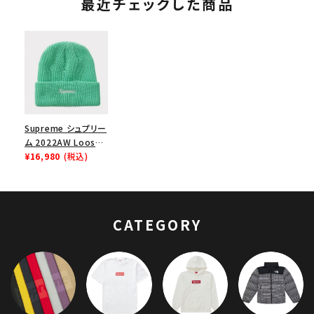
最近チェックした商品
Supreme シュプリー
ム 2022AW Loose
Gauge Beanie ルー
¥16,980
(税込)
スガウジビーニー ニ
ット帽 ミント
CATEGORY