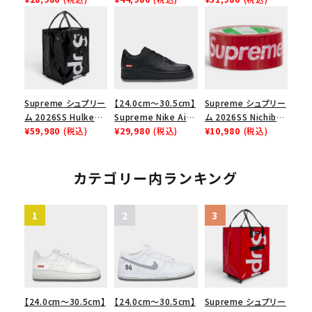
リーム ナイキエアフォ
Box Logo Tee MM6
Nike Air Force 1
ース１スニーカー シ
メゾンマルジェラボッ
Low AF1 シュプリー
ューズ ホワイト
クスロゴTシャツ ホ
ムグッドイナフ ナイキ
ワイト 白
エアフォース１スニー
カー シューズ ホワイ
ト
Supreme シュプリー
【24.0cm～30.5cm】
Supreme シュプリー
ム 2026SS Hulken
Supreme Nike Air
ム 2026SS Nichiban
Rolling Tote
¥59,980
(税込)
Force 1 Low シュプ
¥29,980
(税込)
Packing Tape ニ
¥10,980
(税込)
Bag ハルケン ロー
リーム ナイキエアフォ
チバン パッキングテ
リングトートバッグ
ース１スニーカー シ
ープ レッド
ブラック
ューズ ブラック
カテゴリー内ランキング
【24.0cm～30.5cm】
【24.0cm～30.5cm】
Supreme シュプリー