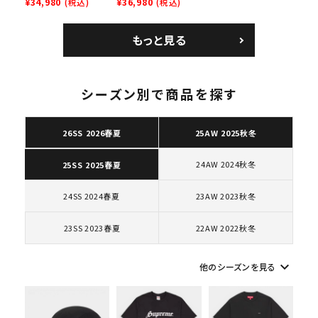
SB Air Max 2 CB 94
¥34,980
(税込)
Leather Shoulder
¥36,980
(税込)
ズ ブラック
Low SP ナイキ SB
Bag ナイキレザーシ
エアマックス2 CB 94
ョルダーバッグ ブラッ
もっと見る
ロー SP ホワイト
ク 黒
シーズン別で商品を探す
キーワードから探す
26SS 2026春夏
25AW 2025秋冬
search
24AW 2024秋冬
25SS 2025春夏
人気ワード
2026SS
2025AW
2025SS
Tシャツ・ロングスリーブ
キャップ・ハット
パーカー・クルーネック
24SS 2024春夏
23AW 2023秋冬
ショルダー・ウエストバッグ
ボックスロゴ
ブラックスウェット
カテゴリーから探す
23SS 2023春夏
22AW 2022秋冬
keyboard_arrow_down
コラボレーションブランドから探す
他のシーズンを見る
シーズンから探す