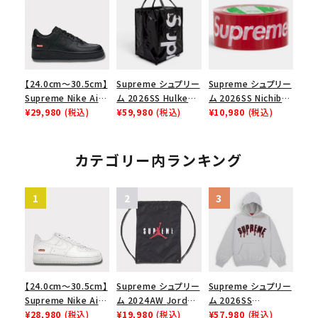
ース１スニーカー シ
メゾンマルジェラボッ
Low AF1 シュプリー
ューズ ホワイト
クスロゴTシャツ ホ
ムグッドイナフ ナイキ
ワイト 白
エアフォース１スニー
カー シューズ ホワイ
ト
【24.0cm～30.5cm】
Supreme シュプリー
Supreme シュプリー
Supreme Nike Air
ム 2026SS Hulken
ム 2026SS Nichiban
Force 1 Low シュプ
¥29,980
(税込)
Rolling Tote
¥59,980
(税込)
Packing Tape ニ
¥10,980
(税込)
リーム ナイキエアフォ
Bag ハルケン ロー
チバン パッキングテ
ース１スニーカー シ
リングトートバッグ
ープ レッド
ューズ ブラック
ブラック
カテゴリー内ランキング
【24.0cm～30.5cm】
Supreme シュプリー
Supreme シュプリー
Supreme Nike Air
ム 2024AW Jordan
ム 2026SS
Force 1 Low シュプ
¥28,980
(税込)
Drawstring Bag ジ
¥19,980
(税込)
Ghostface Arc
¥57,980
(税込)