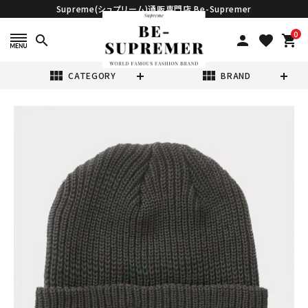
Supreme(シュプリーム)通販専門店 Be-Supremer
0
search
person
favorite
shopping_cart
view_module
view_module
CATEGORY
BRAND
search
Supreme シュプ
リーム 2022AW
Loose Gauge
¥15,980
(税込)
Beanie ルースガ