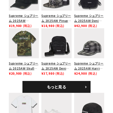
Supreme シュプリー
Supreme シュプリー
Supreme シュプリー
ム 2025AW
ム 2025AW Pinup
ム 2025AW Denim
Overdyed Camp
¥19,980
(税込)
Mesh Back 5-Panel
¥18,980
(税込)
Backpack デニム バ
¥42,980
(税込)
Cap オーバーダイド
Capピンアップ メッシ
ックパック ブラック
キャンプキャップ ブ
ュバック 5パネルキャ
ラック
ップ トゥルーティン
バーHTC フォールカ
モ
Supreme シュプリー
Supreme シュプリー
Supreme シュプリー
ム 2025AW Skull
ム 2025AW Denim
ム 2025AW Harris
Tee スカル Tシャ
¥20,980
(税込)
Shoulder Bag デニ
¥37,980
(税込)
Tweed Camp Cap
¥24,980
(税込)
ツ ウッドランドカモ
ム ショルダーバッグ
ハリスツイード キャ
ブラック
ンプキャップ ブラック
もっと見る