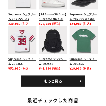
Supreme シュプリー
【24.0cm～30.5cm】
Supreme シュプリー
ム 2025SS Los
Supreme Nike Air
ム 2025SS Washed
Angeles Fire Relief
¥30,980
(税込)
Force 1 Low シュプ
¥28,980
(税込)
Chino Twill Camp
¥24,980
(税込)
Box Logo Tee ファ
リーム ナイキエアフォ
Cap ウォッシュチノツ
イヤーリリーフボック
ース１スニーカー シ
イルキャンプキャップ
スロゴTシャツ ホワ
ューズ ホワイト
ブラック 黒
イト 白
Supreme シュプリー
Supreme シュプリー
Supreme シュプリー
ム 2025SS
ム 2025SS
ム 2025SS
Bandana Football
¥52,980
(税込)
Backpack バックパッ
¥48,980
(税込)
Homerun Tee ホー
¥19,980
(税込)
Jersey バンダナ フッ
ク ブラック 黒
ムランTシャツ ライト
トボール ジャージ ホ
パイン
もっと見る
ワイト
最近チェックした商品