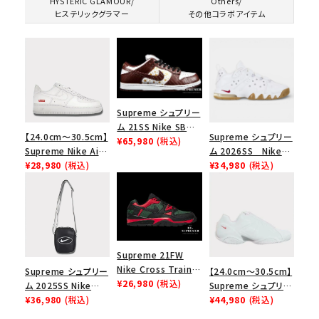
HYSTERIC GLAMOUR/
Others/
ヒステリックグラマー
その他コラボアイテム
Supreme シュプリー
ム 21SS Nike SB
【24.0cm～30.5cm】
Supreme シュプリー
Dunk Low ナイキSB
¥65,980
(税込)
Supreme Nike Air
ム 2026SS Nike
ダンクロウ スニーカ
Force 1 Low シュプ
¥28,980
(税込)
SB Air Max 2 CB 94
¥34,980
(税込)
ー ブラウン
リーム ナイキエアフォ
Low SP ナイキ SB
ース１スニーカー シ
エアマックス2 CB 94
ューズ ホワイト
ロー SP ホワイト
Supreme 21FW
Nike Cross Trainer
Supreme シュプリー
【24.0cm～30.5cm】
Low ナイキクロスト
¥26,980
(税込)
ム 2025SS Nike
Supreme シュプリー
レイナーロウ シュー
Leather Shoulder
¥36,980
(税込)
ム 2023AW Nike
¥44,980
(税込)
ズ ブラック
Bag ナイキレザーシ
Courtposite ナイキ