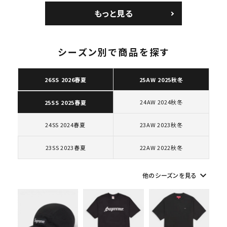
ョルダーバッグ ブラッ
コートポジット スニー
もっと見る
ク 黒
カー ホワイト 白
シーズン別で商品を探す
キーワードから探す
26SS 2026春夏
25AW 2025秋冬
search
24AW 2024秋冬
25SS 2025春夏
人気ワード
2026SS
2025AW
2025SS
Tシャツ・ロングスリーブ
キャップ・ハット
パーカー・クルーネック
24SS 2024春夏
23AW 2023秋冬
ショルダー・ウエストバッグ
ボックスロゴ
ブラックスウェット
23SS 2023春夏
22AW 2022秋冬
カテゴリーから探す
keyboard_arrow_down
他のシーズンを見る
コラボレーションブランドから探す
シーズンから探す