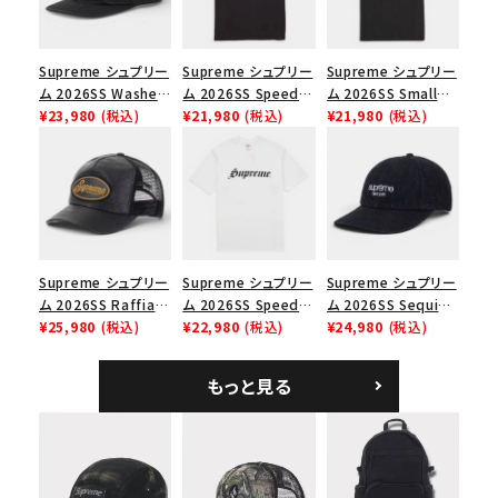
並び順
Supreme シュプリー
Supreme シュプリー
Supreme シュプリー
ム 2026SS Washed
ム 2026SS Speed
ム 2026SS Small
価格から探す
Chino Twill Camp
¥23,980
(税込)
Tee スピードTシャツ
¥21,980
(税込)
Box Tee スモールボ
¥21,980
(税込)
Cap ウォッシュド チ
ブラック
ックスTシャツ ブラッ
円 ～
円
ノツイル キャンプキャ
ク
ップ ブラック
在庫のない商品を表示する
絞り込んで検索する
Supreme シュプリー
Supreme シュプリー
Supreme シュプリー
ム 2026SS Raffia
ム 2026SS Speed
ム 2026SS Sequin
Mesh Back 5-Panel
¥25,980
(税込)
Tee スピードTシャツ
¥22,980
(税込)
Denim Classic
¥24,980
(税込)
ラフィアメッシュバック
ホワイト
Logo 6-Panel シ
5パネルキャップ ブラ
ークインデニム クラ
もっと見る
ック
シックロゴ 6パネルキ
ャップ ブラック