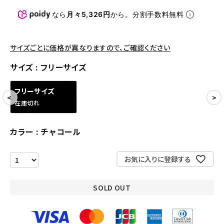
パンツ・ショーツ
なら
月々5,326円
から。分割手数料無料
アクセサリー
COLLABORATION BRAND
サイズごとに価格が異なりますので、ご確認ください
サイズ
フリーサイズ
SEASON
フリーサイズ
CONTENTS
在庫切れ
ACCOUNT MENU
カラー
チャコール
ようこそ ゲスト 様
お気に入りに登録する
meeting_room
person
ログイン
会員登録
SOLD OUT
Follow us