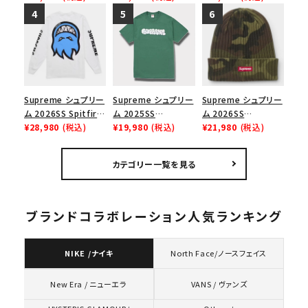
リーム ナイキエアフォ
ョーダンドローストリ
Hooded
ース１スニーカー シ
ングバッグ バックパッ
Sweatshirt ゴー
ューズ ホワイト
ク ブラック 黒
ストフェイス アークフ
ーデッドスウェット パ
ーカー アッシュグレ
ー
Supreme シュプリー
Supreme シュプリー
Supreme シュプリー
ム 2026SS Spitfire
ム 2025SS
ム 2026SS
L/S Tee スピットファ
¥28,980
(税込)
Homerun Tee ホー
¥19,980
(税込)
Overdyed Beanie
¥21,980
(税込)
イア ロングスリーブ
ムランTシャツ ライト
オーバーダイド ビー
Tシャツ ホワイト
パイン
ニー ウッドランドカモ
カテゴリー一覧を見る
ブランドコラボレーション人気ランキング
NIKE /ナイキ
North Face/ノースフェイス
VANS / ヴァンズ
New Era / ニューエラ