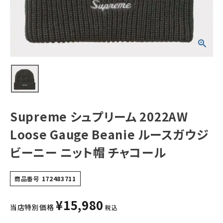
ウジビーニー ニッ
ト帽 チャコール
NEW ITEMS
CATEGORY
Tシャツ・ロングスリーブ
パーカー・トレーナー
ジャケット・アウター
Supreme シュプリーム 2022AW
キャップ・ハット
Loose Gauge Beanie ルースガウジ
ニット帽・ビーニー
ビーニー ニット帽 チャコール
バックパック・リュック
商品番号
172483711
その他バッグ類
¥
15,980
スニーカー・ブーツ
当店特別価格
税込