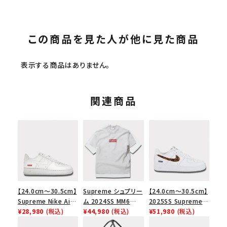
この商品を見た人が他に見た商品
表示する商品はありません。
関連商品
【24.0cm～30.5cm】
Supreme シュプリー
【24.0cm～30.5cm】
Supreme Nike Air
ム 2024SS MM6
2025SS Supreme
Force 1 Low シュプ
¥28,980
(税込)
Maison Margiela
¥44,980
(税込)
GOODENOUGH
¥51,980
(税込)
リーム ナイキエアフォ
Box Logo Tee MM6
Nike Air Force 1