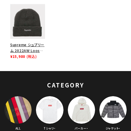
Supreme シュプリー
ム 2022AW Loose
Gauge Beanie ルー
¥15,980
(税込)
スガウジビーニー ニ
ット帽 チャコール
CATEGORY
ALL
Tシャツ・
パーカー・
ジャケット・