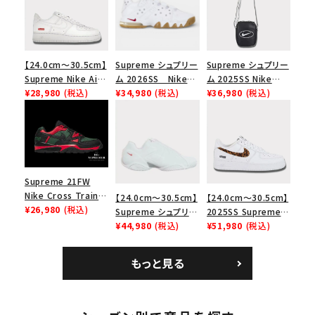
【24.0cm～30.5cm】
Supreme シュプリー
Supreme シュプリー
Supreme Nike Air
ム 2026SS Nike
ム 2025SS Nike
Force 1 Low シュプ
¥28,980
(税込)
SB Air Max 2 CB 94
¥34,980
(税込)
Leather Shoulder
¥36,980
(税込)
リーム ナイキエアフォ
Low SP ナイキ SB
Bag ナイキレザーシ
ース１スニーカー シ
エアマックス2 CB 94
ョルダーバッグ ブラッ
ューズ ホワイト
ロー SP ホワイト
ク 黒
Supreme 21FW
Nike Cross Trainer
【24.0cm～30.5cm】
【24.0cm～30.5cm】
Low ナイキクロスト
¥26,980
(税込)
Supreme シュプリー
2025SS Supreme
レイナーロウ シュー
ム 2023AW Nike
¥44,980
(税込)
GOODENOUGH
¥51,980
(税込)
ズ ブラック
Courtposite ナイキ
Nike Air Force 1
コートポジット スニー
Low AF1 シュプリー
もっと見る
カー ホワイト 白
ムグッドイナフ ナイキ
エアフォース１スニー
カー シューズ ホワイ
ト