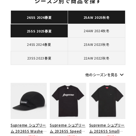
シーズン別で商品を探す
26SS 2026春夏
25AW 2025秋冬
キーワードから探す
24AW 2024秋冬
25SS 2025春夏
search
24SS 2024春夏
23AW 2023秋冬
人気ワード
2026SS
2025AW
2025SS
Tシャツ・ロングスリーブ
23SS 2023春夏
22AW 2022秋冬
キャップ・ハット
パーカー・クルーネック
ショルダー・ウエストバッグ
ボックスロゴ
ブラックスウェット
keyboard_arrow_down
カテゴリーから探す
他のシーズンを見る
コラボレーションブランドから探す
シーズンから探す
Supreme シュプリー
Supreme シュプリー
Supreme シュプリー
ム 2026SS Washed
ム 2026SS Speed
ム 2026SS Small
並び順