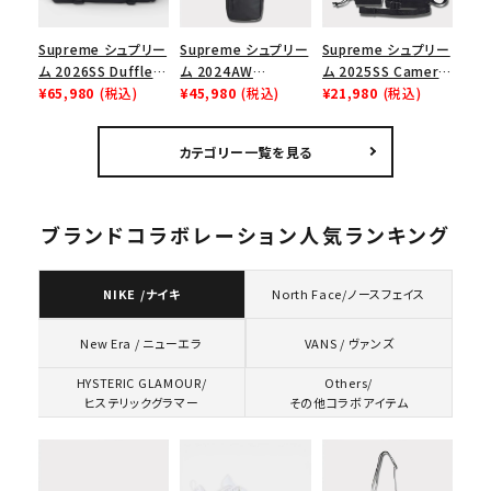
Supreme シュプリー
Supreme シュプリー
Supreme シュプリー
ム 2026SS Duffle
ム 2024AW
ム 2025SS Camera
Bag ダッフルバッグ
¥65,980
(税込)
Leather Shoulder
¥45,980
(税込)
Bag + Mini Pouch
¥21,980
(税込)
ブラック
Bag レザーショルダ
カメラバッグ ミニポー
ーバッグ ブラック 黒
チ ブラック 黒
カテゴリー一覧を見る
ブランドコラボレーション人気ランキング
NIKE /ナイキ
North Face/ノースフェイス
VANS / ヴァンズ
New Era / ニューエラ
HYSTERIC GLAMOUR/
Others/
ヒステリックグラマー
その他コラボアイテム