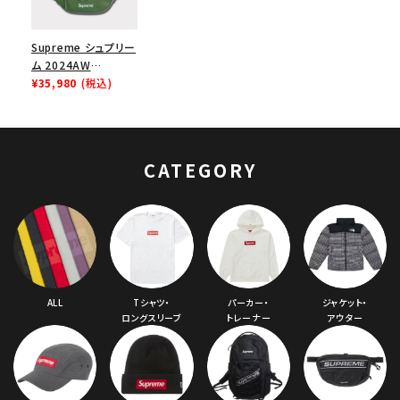
Supreme シュプリー
ム 2024AW
Leather Waist Bag
¥35,980
(税込)
レザーウエストバッグ
グリーン 緑
CATEGORY
ALL
Tシャツ・
パーカー・
ジャケット・
ロングスリーブ
トレーナー
アウター