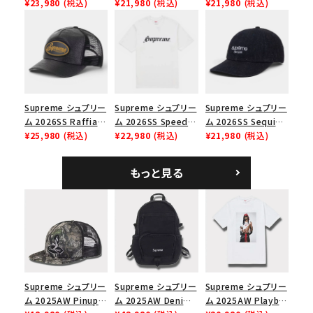
Chino Twill Camp
¥23,980
(税込)
Tee スピードTシャツ
¥21,980
(税込)
Box Tee スモールボ
¥21,980
(税込)
Cap ウォッシュド チ
ブラック
ックスTシャツ ブラッ
ノツイル キャンプキャ
ク
価格から探す
ップ ブラック
円 ～
円
在庫のない商品を表示する
Supreme シュプリー
Supreme シュプリー
Supreme シュプリー
ム 2026SS Raffia
ム 2026SS Speed
ム 2026SS Sequin
絞り込んで検索する
Mesh Back 5-Panel
¥25,980
(税込)
Tee スピードTシャツ
¥22,980
(税込)
Denim Classic
¥21,980
(税込)
ラフィアメッシュバック
ホワイト
Logo 6-Panel シ
5パネルキャップ ブラ
ークインデニム クラ
もっと見る
ック
シックロゴ 6パネルキ
ャップ ブラック
Supreme シュプリー
Supreme シュプリー
Supreme シュプリー
ム 2025AW Pinup
ム 2025AW Denim
ム 2025AW Playboi