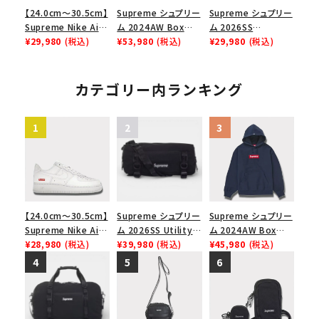
【24.0cm～30.5cm】
Supreme シュプリー
Supreme シュプリー
Supreme Nike Air
ム 2024AW Box
ム 2026SS
Force 1 Low シュプ
¥29,980
(税込)
Logo Hooded
¥53,980
(税込)
Shoulder Bag ショ
¥29,980
(税込)
リーム ナイキエアフォ
Sweatshirt ボック
ルダーバッグ ブラック
ース１スニーカー シ
スロゴフードパーカー
ューズ ブラック
ブラック 黒
カテゴリー内ランキング
【24.0cm～30.5cm】
Supreme シュプリー
Supreme シュプリー
Supreme Nike Air
ム 2026SS Utility
ム 2024AW Box
Force 1 Low シュプ
¥28,980
(税込)
Bag ユーティリティ
¥39,980
(税込)
Logo Hooded
¥45,980
(税込)
リーム ナイキエアフォ
バッグ ブラック
Sweatshirt ボック
ース１スニーカー シ
スロゴフードパーカー
ューズ ホワイト
ネイビー 紺