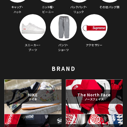
キャップ・
ニット帽・
バックパック・
その他バッグ類
ハット
ビーニー
リュック
スニーカー・
パンツ・
アクセサリー
ブーツ
ショーツ
BRAND
NIKE
The North Face
ナイキ
ノースフェイス