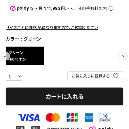
パンツ・ショーツ
なら
月々11,993円
から。分割手数料無料
アクセサリー
COLLABORATION BRAND
サイズごとに価格が異なりますので、ご確認ください
カラー
グリーン
SEASON
グリーン
CONTENTS
残りわずか
ACCOUNT MENU
お気に入りに登録する
ようこそ ゲスト 様
meeting_room
person
ログイン
会員登録
カートに入れる
Follow us