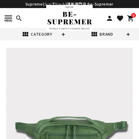
Supreme(シュプリーム)通販専門店 Be-Supremer
0
search
person
favorite
shopping_cart
view_module
view_module
CATEGORY
BRAND
search
Supreme シュプ
リーム 2024AW
Leather Waist
¥35,980
(税込)
Bag レザーウエ