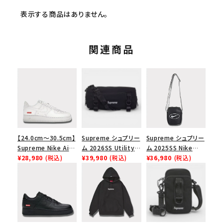
表示する商品はありません。
関連商品
【24.0cm～30.5cm】
Supreme シュプリー
Supreme シュプリー
Supreme Nike Air
ム 2026SS Utility
ム 2025SS Nike
Force 1 Low シュプ
¥28,980
(税込)
Bag ユーティリティ
¥39,980
(税込)
Leather Shoulder
¥36,980
(税込)
リーム ナイキエアフォ
バッグ ブラック
Bag ナイキレザーシ
ース１スニーカー シ
ョルダーバッグ ブラッ
ューズ ホワイト
ク 黒