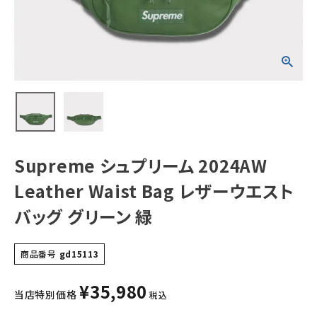
ストバッグ グリー
ン 緑
NEW ITEMS
CATEGORY
Tシャツ・ロングスリーブ
パーカー・トレーナー
ジャケット・アウター
Supreme シュプリーム 2024AW
キャップ・ハット
Leather Waist Bag レザーウエスト
ニット帽・ビーニー
バッグ グリーン 緑
バックパック・リュック
商品番号
gd15113
その他バッグ類
¥
35,980
スニーカー・ブーツ
当店特別価格
税込