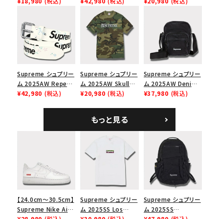
Mesh Back 5-Panel
¥18,980
(税込)
Backpack デニム バ
¥42,980
(税込)
Carti Tee プレイボ
¥20,980
(税込)
Capピンアップ メッシ
ックパック ブラック
ーイカーティ Tシャツ
ュバック 5パネルキャ
ホワイト
ップ トゥルーティン
バーHTC フォールカ
モ
Supreme シュプリー
Supreme シュプリー
Supreme シュプリー
ム 2025AW Repeat
ム 2025AW Skull
ム 2025AW Denim
Leather Belt リピー
¥42,980
(税込)
Tee スカル Tシャ
¥20,980
(税込)
Shoulder Bag デニ
¥37,980
(税込)
ト レザー ベルト フロ
ツ ウッドランドカモ
ム ショルダーバッグ
ーラル
ブラック
もっと見る
【24.0cm～30.5cm】
Supreme シュプリー
Supreme シュプリー
Supreme Nike Air
ム 2025SS Los
ム 2025SS
Force 1 Low シュプ
¥28,980
(税込)
Angeles Fire Relief
¥30,980
(税込)
Backpack バックパッ
¥47,980
(税込)