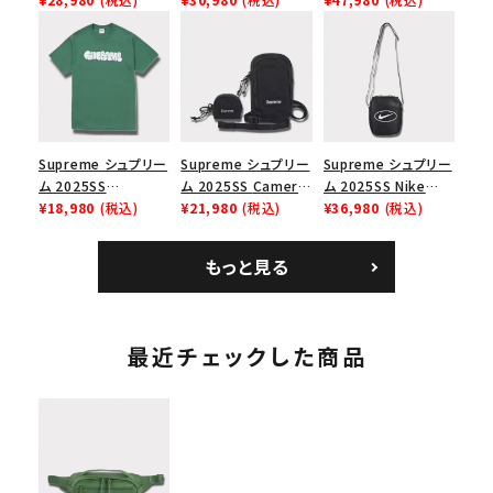
リーム ナイキエアフォ
Box Logo Tee ファ
ク ブラック 黒
ース１スニーカー シ
イヤーリリーフボック
ューズ ホワイト
スロゴTシャツ ホワ
イト 白
Supreme シュプリー
Supreme シュプリー
Supreme シュプリー
ム 2025SS
ム 2025SS Camera
ム 2025SS Nike
Homerun Tee ホー
¥18,980
(税込)
Bag + Mini Pouch
¥21,980
(税込)
Leather Shoulder
¥36,980
(税込)
ムランTシャツ ライト
カメラバッグ ミニポー
Bag ナイキレザーシ
パイン
チ ブラック 黒
ョルダーバッグ ブラッ
もっと見る
ク 黒
最近チェックした商品