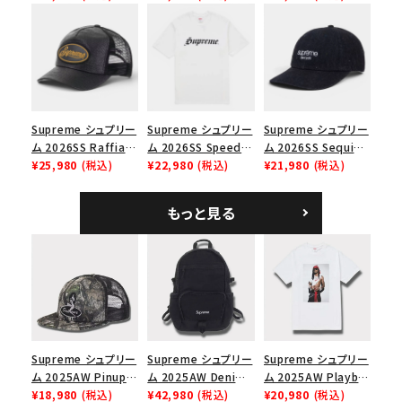
Cap ウォッシュド チ
ブラック
ックスTシャツ ブラッ
ノツイル キャンプキャ
ク
価格から探す
ップ ブラック
円 ～
円
在庫のない商品を表示する
Supreme シュプリー
Supreme シュプリー
Supreme シュプリー
ム 2026SS Raffia
ム 2026SS Speed
ム 2026SS Sequin
絞り込んで検索する
Mesh Back 5-Panel
¥25,980
(税込)
Tee スピードTシャツ
¥22,980
(税込)
Denim Classic
¥21,980
(税込)
ラフィアメッシュバック
ホワイト
Logo 6-Panel シ
5パネルキャップ ブラ
ークインデニム クラ
もっと見る
ック
シックロゴ 6パネルキ
ャップ ブラック
Supreme シュプリー
Supreme シュプリー
Supreme シュプリー
ム 2025AW Pinup
ム 2025AW Denim
ム 2025AW Playboi
Mesh Back 5-Panel
¥18,980
(税込)
Backpack デニム バ
¥42,980
(税込)
Carti Tee プレイボ
¥20,980
(税込)