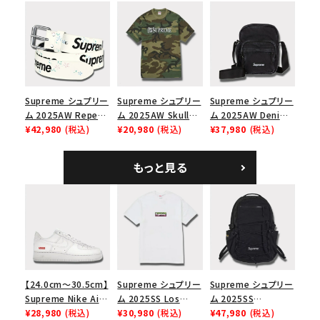
Capピンアップ メッシ
ックパック ブラック
ーイカーティ Tシャツ
ュバック 5パネルキャ
ホワイト
ップ トゥルーティン
バーHTC フォールカ
モ
Supreme シュプリー
Supreme シュプリー
Supreme シュプリー
ム 2025AW Repeat
ム 2025AW Skull
ム 2025AW Denim
Leather Belt リピー
¥42,980
(税込)
Tee スカル Tシャ
¥20,980
(税込)
Shoulder Bag デニ
¥37,980
(税込)
ト レザー ベルト フロ
ツ ウッドランドカモ
ム ショルダーバッグ
ーラル
ブラック
もっと見る
【24.0cm～30.5cm】
Supreme シュプリー
Supreme シュプリー
Supreme Nike Air
ム 2025SS Los
ム 2025SS
Force 1 Low シュプ
¥28,980
(税込)
Angeles Fire Relief
¥30,980
(税込)
Backpack バックパッ
¥47,980
(税込)