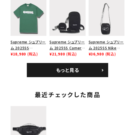
リーム ナイキエアフォ
Box Logo Tee ファ
ク ブラック 黒
ース１スニーカー シ
イヤーリリーフボック
ューズ ホワイト
スロゴTシャツ ホワ
イト 白
Supreme シュプリー
Supreme シュプリー
Supreme シュプリー
ム 2025SS
ム 2025SS Camera
ム 2025SS Nike
Homerun Tee ホー
¥18,980
(税込)
Bag + Mini Pouch
¥21,980
(税込)
Leather Shoulder
¥36,980
(税込)
ムランTシャツ ライト
カメラバッグ ミニポー
Bag ナイキレザーシ
パイン
チ ブラック 黒
ョルダーバッグ ブラッ
もっと見る
ク 黒
最近チェックした商品