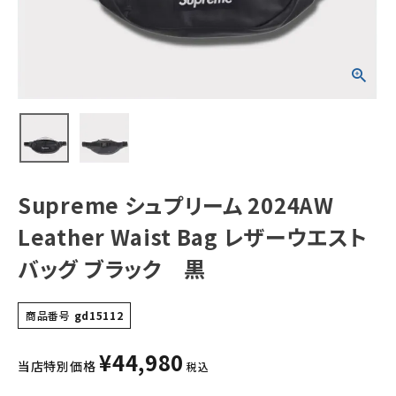
ストバッグ ブラッ
ク 黒
NEW ITEMS
CATEGORY
Tシャツ・ロングスリーブ
パーカー・トレーナー
ジャケット・アウター
Supreme シュプリーム 2024AW
キャップ・ハット
Leather Waist Bag レザーウエスト
ニット帽・ビーニー
バッグ ブラック 黒
バックパック・リュック
商品番号
gd15112
その他バッグ類
¥
44,980
当店特別価格
スニーカー・ブーツ
税込