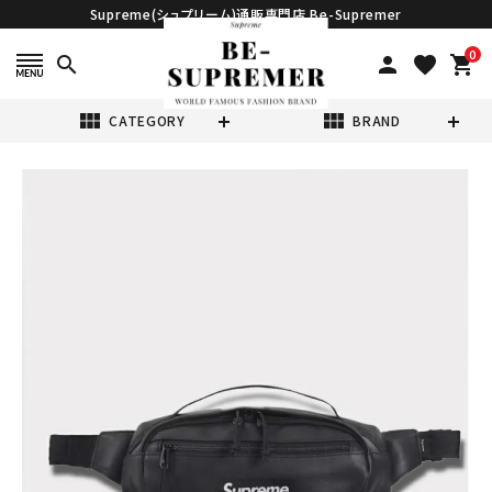
Supreme(シュプリーム)通販専門店 Be-Supremer
0
search
person
favorite
shopping_cart
view_module
view_module
CATEGORY
BRAND
search
Supreme シュプ
リーム 2024AW
Leather Waist
¥44,980
(税込)
Bag レザーウエ