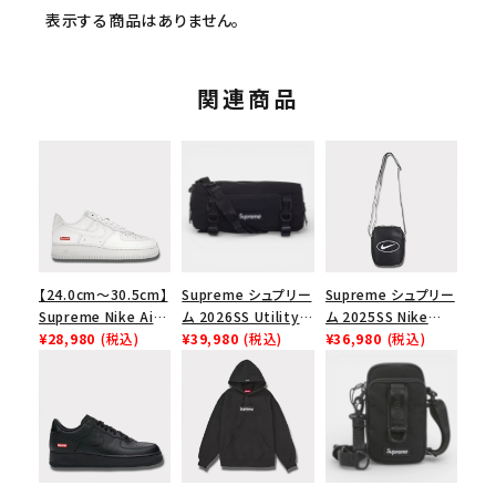
表示する商品はありません。
関連商品
【24.0cm～30.5cm】
Supreme シュプリー
Supreme シュプリー
Supreme Nike Air
ム 2026SS Utility
ム 2025SS Nike
Force 1 Low シュプ
¥28,980
(税込)
Bag ユーティリティ
¥39,980
(税込)
Leather Shoulder
¥36,980
(税込)
リーム ナイキエアフォ
バッグ ブラック
Bag ナイキレザーシ
ース１スニーカー シ
ョルダーバッグ ブラッ
ューズ ホワイト
ク 黒