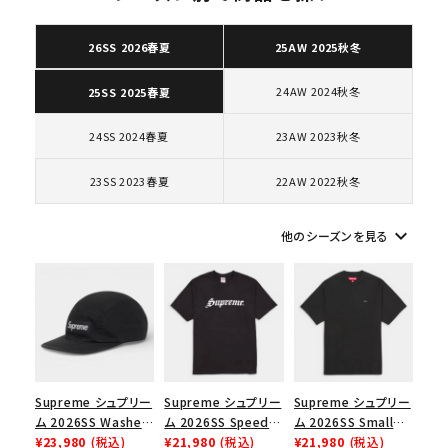
26SS 2026春夏
25AW 2025秋冬
24AW 2024秋冬
25SS 2025春夏
キーワードから探す
search
24SS 2024春夏
23AW 2023秋冬
人気ワード
2026SS
2025AW
2025SS
Tシャツ・ロングスリーブ
23SS 2023春夏
22AW 2022秋冬
キャップ・ハット
パーカー・クルーネック
ショルダー・ウエストバッグ
ボックスロゴ
ブラックスウェット
keyboard_arrow_down
他のシーズンを見る
カテゴリーから探す
コラボレーションブランドから探す
シーズンから探す
Supreme シュプリー
Supreme シュプリー
Supreme シュプリー
ム 2026SS Washed
ム 2026SS Speed
ム 2026SS Small
並び順
Chino Twill Camp
¥23,980
(税込)
Tee スピードTシャツ
¥21,980
(税込)
Box Tee スモールボ
¥21,980
(税込)