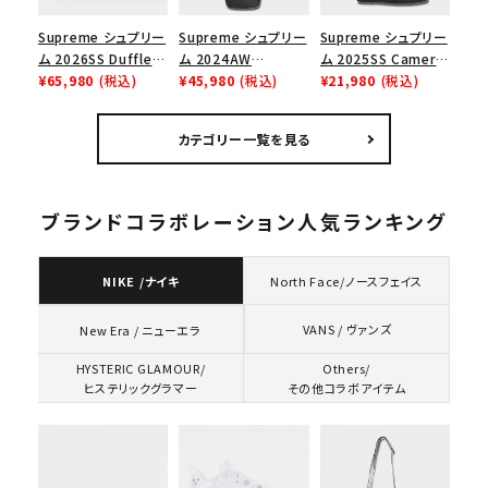
Supreme シュプリー
Supreme シュプリー
Supreme シュプリー
ム 2026SS Duffle
ム 2024AW
ム 2025SS Camera
Bag ダッフルバッグ
¥65,980
(税込)
Leather Shoulder
¥45,980
(税込)
Bag + Mini Pouch
¥21,980
(税込)
ブラック
Bag レザーショルダ
カメラバッグ ミニポー
ーバッグ ブラック 黒
チ ブラック 黒
カテゴリー一覧を見る
ブランドコラボレーション人気ランキング
NIKE /ナイキ
North Face/ノースフェイス
VANS / ヴァンズ
New Era / ニューエラ
HYSTERIC GLAMOUR/
Others/
ヒステリックグラマー
その他コラボアイテム