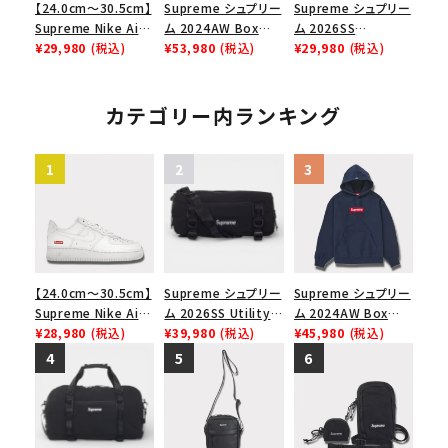
【24.0cm～30.5cm】
Supreme シュプリー
Supreme シュプリー
Supreme Nike Air
ム 2024AW Box
ム 2026SS
Force 1 Low シュプ
¥29,980
(税込)
Logo Hooded
¥53,980
(税込)
Shoulder Bag ショ
¥29,980
(税込)
リーム ナイキエアフォ
Sweatshirt ボック
ルダーバッグ ブラック
ース１スニーカー シ
スロゴフードパーカー
ューズ ブラック
ブラック 黒
カテゴリー内ランキング
【24.0cm～30.5cm】
Supreme シュプリー
Supreme シュプリー
Supreme Nike Air
ム 2026SS Utility
ム 2024AW Box
Force 1 Low シュプ
¥28,980
(税込)
Bag ユーティリティ
¥39,980
(税込)
Logo Hooded
¥45,980
(税込)
リーム ナイキエアフォ
バッグ ブラック
Sweatshirt ボック
ース１スニーカー シ
スロゴフードパーカー
ューズ ホワイト
ネイビー 紺