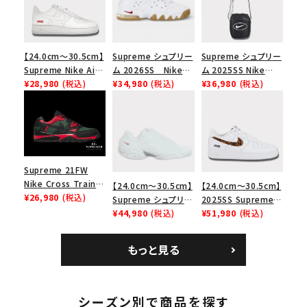
【24.0cm～30.5cm】
Supreme シュプリー
Supreme シュプリー
Supreme Nike Air
ム 2026SS Nike
ム 2025SS Nike
Force 1 Low シュプ
¥28,980
(税込)
SB Air Max 2 CB 94
¥34,980
(税込)
Leather Shoulder
¥36,980
(税込)
リーム ナイキエアフォ
Low SP ナイキ SB
Bag ナイキレザーシ
ース１スニーカー シ
エアマックス2 CB 94
ョルダーバッグ ブラッ
ューズ ホワイト
ロー SP ホワイト
ク 黒
Supreme 21FW
Nike Cross Trainer
【24.0cm～30.5cm】
【24.0cm～30.5cm】
Low ナイキクロスト
¥26,980
(税込)
Supreme シュプリー
2025SS Supreme
レイナーロウ シュー
ム 2023AW Nike
¥44,980
(税込)
GOODENOUGH
¥51,980
(税込)
ズ ブラック
Courtposite ナイキ
Nike Air Force 1
コートポジット スニー
Low AF1 シュプリー
もっと見る
カー ホワイト 白
ムグッドイナフ ナイキ
エアフォース１スニー
カー シューズ ホワイ
ト
シーズン別で商品を探す