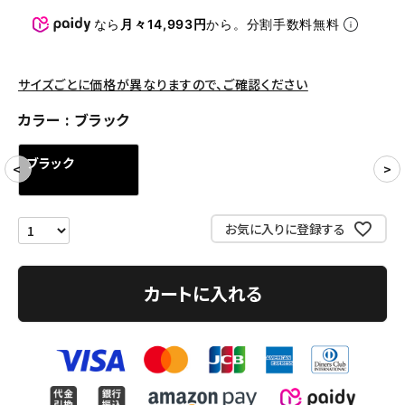
パンツ・ショーツ
なら
月々14,993円
から。分割手数料無料
アクセサリー
COLLABORATION BRAND
サイズごとに価格が異なりますので、ご確認ください
カラー
ブラック
SEASON
ブラック
CONTENTS
ACCOUNT MENU
お気に入りに登録する
ようこそ ゲスト 様
カートに入れる
meeting_room
person
ログイン
会員登録
Follow us