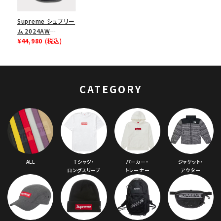
Supreme シュプリー
ム 2024AW
Leather Waist Bag
¥44,980
(税込)
レザーウエストバッグ
ブラック 黒
CATEGORY
ALL
Tシャツ・
パーカー・
ジャケット・
ロングスリーブ
トレーナー
アウター