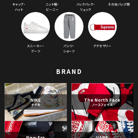
キャップ・
ニット帽・
バックパック・
その他バッグ類
ハット
ビーニー
リュック
スニーカー・
パンツ・
アクセサリー
ブーツ
ショーツ
BRAND
NIKE
The North Face
ナイキ
ノースフェイス
New Era
VANS