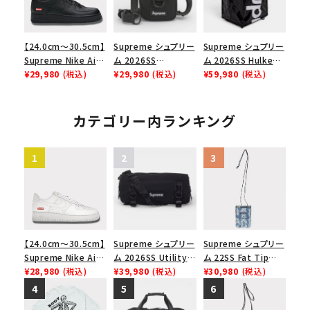
【24.0cm～30.5cm】
Supreme シュプリー
Supreme シュプリー
Supreme Nike Air
ム 2026SS
ム 2026SS Hulken
Force 1 Low シュプ
¥29,980
(税込)
Shoulder Bag ショ
¥29,980
(税込)
Rolling Tote
¥59,980
(税込)
リーム ナイキエアフォ
ルダーバッグ ブラック
Bag ハルケン ロー
ース１スニーカー シ
リングトートバッグ
ューズ ブラック
ブラック
カテゴリー内ランキング
【24.0cm～30.5cm】
Supreme シュプリー
Supreme シュプリー
Supreme Nike Air
ム 2026SS Utility
ム 22SS Fat Tip
Force 1 Low シュプ
¥28,980
(税込)
Bag ユーティリティ
¥39,980
(税込)
Jacquard Denim
¥30,980
(税込)
リーム ナイキエアフォ
バッグ ブラック
Neck Pouch ファット
ース１スニーカー シ
チップジャガードデニ