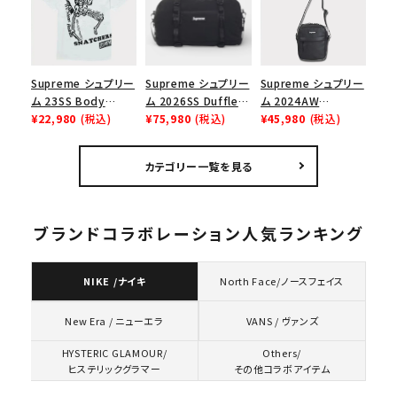
ューズ ホワイト
ムネックポーチ ブル
ー
Supreme シュプリー
Supreme シュプリー
Supreme シュプリー
ム 23SS Body
ム 2026SS Duffle
ム 2024AW
Snatchers Tee ボ
¥22,980
(税込)
Bag ダッフルバッグ
¥75,980
(税込)
Leather Shoulder
¥45,980
(税込)
ディスナッチャーズT
ブラック
Bag レザーショルダ
シャツ ホワイト
ーバッグ ブラック 黒
カテゴリー一覧を見る
ブランドコラボレーション人気ランキング
NIKE /ナイキ
North Face/ノースフェイス
VANS / ヴァンズ
New Era / ニューエラ
HYSTERIC GLAMOUR/
Others/
ヒステリックグラマー
その他コラボアイテム