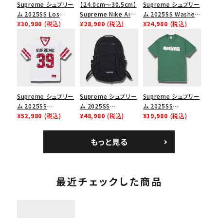
Supreme シュプリー
【24.0cm～30.5cm】
Supreme シュプリー
ム 2025SS Los
Supreme Nike Air
ム 2025SS Washed
Angeles Fire Relief
¥30,980
(税込)
Force 1 Low シュプ
¥28,980
(税込)
Chino Twill Camp
¥24,980
(税込)
Box Logo Tee ファ
リーム ナイキエアフォ
Cap ウォッシュチノツ
イヤーリリーフボック
ース１スニーカー シ
イルキャンプキャップ
スロゴTシャツ ホワ
ューズ ホワイト
ブラック 黒
イト 白
Supreme シュプリー
Supreme シュプリー
Supreme シュプリー
ム 2025SS
ム 2025SS
ム 2025SS
Bandana Football
¥52,980
(税込)
Backpack バックパッ
¥48,980
(税込)
Homerun Tee ホー
¥19,980
(税込)
Jersey バンダナ フッ
ク ブラック 黒
ムランTシャツ ライト
トボール ジャージ ホ
パイン
もっと見る
ワイト
最近チェックした商品