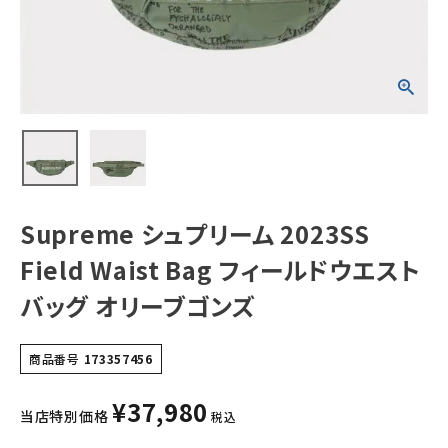
エストバッグ オリ
ーブゴンズ
NEW ITEMS
CATEGORY
Tシャツ・ロングスリーブ
パーカー・トレーナー
ジャケット・アウター
Supreme シュプリーム 2023SS
キャップ・ハット
Field Waist Bag フィールドウエスト
ニット帽・ビーニー
バッグ オリーブゴンズ
バックパック・リュック
商品番号
173357456
その他バッグ類
¥
37,980
スニーカー・ブーツ
当店特別価格
税込