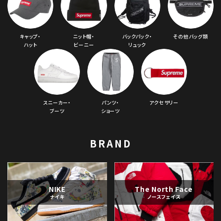
キャップ・
ニット帽・
バックパック・
その他バッグ類
ハット
ビーニー
リュック
スニーカー・
パンツ・
アクセサリー
ブーツ
ショーツ
BRAND
NIKE
The North Face
ナイキ
ノースフェイス