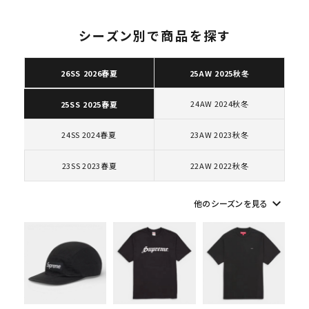
シーズン別で商品を探す
26SS 2026春夏
25AW 2025秋冬
キーワードから探す
24AW 2024秋冬
25SS 2025春夏
search
人気ワード
2026SS
2025AW
2025SS
Tシャツ・ロングスリーブ
24SS 2024春夏
23AW 2023秋冬
キャップ・ハット
パーカー・クルーネック
23SS 2023春夏
22AW 2022秋冬
ショルダー・ウエストバッグ
ボックスロゴ
ブラックスウェット
カテゴリーから探す
keyboard_arrow_down
他のシーズンを見る
コラボレーションブランドから探す
シーズンから探す