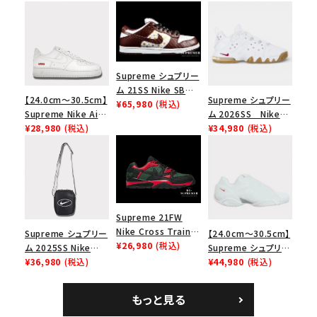
Supreme シュプリー
ム 21SS Nike SB
【24.0cm～30.5cm】
Supreme シュプリー
Dunk Low ナイキSB
¥65,980
(税込)
Supreme Nike Air
ム 2026SS Nike
ダンクロウ スニーカ
Force 1 Low シュプ
¥28,980
(税込)
SB Air Max 2 CB 94
¥34,980
(税込)
ー ブラウン
リーム ナイキエアフォ
Low SP ナイキ SB
ース１スニーカー シ
エアマックス2 CB 94
ューズ ホワイト
ロー SP ホワイト
Supreme 21FW
Nike Cross Trainer
Supreme シュプリー
【24.0cm～30.5cm】
Low ナイキクロスト
¥26,980
(税込)
ム 2025SS Nike
Supreme シュプリー
レイナーロウ シュー
Leather Shoulder
¥36,980
(税込)
ム 2023AW Nike
¥44,980
(税込)
ズ ブラック
Bag ナイキレザーシ
Courtposite ナイキ
ョルダーバッグ ブラッ
コートポジット スニー
もっと見る
ク 黒
カー ホワイト 白