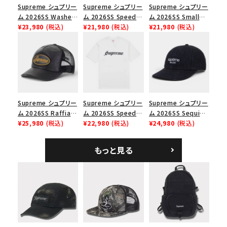
Supreme シュプリー
Supreme シュプリー
Supreme シュプリー
並び順
ム 2026SS Washed
ム 2026SS Speed
ム 2026SS Small
Chino Twill Camp
¥23,980
(税込)
Tee スピードTシャツ
¥21,980
(税込)
Box Tee スモールボ
¥21,980
(税込)
Cap ウォッシュド チ
ブラック
ックスTシャツ ブラッ
価格から探す
ノツイル キャンプキャ
ク
ップ ブラック
円 ～
円
在庫のない商品を表示する
Supreme シュプリー
Supreme シュプリー
Supreme シュプリー
絞り込んで検索する
ム 2026SS Raffia
ム 2026SS Speed
ム 2026SS Sequin
Mesh Back 5-Panel
¥25,980
(税込)
Tee スピードTシャツ
¥22,980
(税込)
Denim Classic
¥24,980
(税込)
ラフィアメッシュバック
ホワイト
Logo 6-Panel シ
5パネルキャップ ブラ
ークインデニム クラ
もっと見る
ック
シックロゴ 6パネルキ
ャップ ブラック