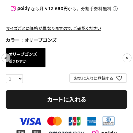
パンツ・ショーツ
なら
月々12,660円
から。分割手数料無料
アクセサリー
COLLABORATION BRAND
サイズごとに価格が異なりますので、ご確認ください
カラー
オリーブゴンズ
SEASON
オリーブゴンズ
CONTENTS
残りわずか
ACCOUNT MENU
お気に入りに登録する
ようこそ ゲスト 様
meeting_room
person
ログイン
会員登録
カートに入れる
Follow us