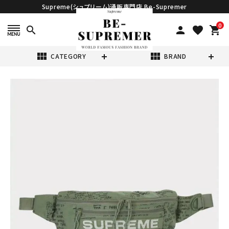
Supreme(シュプリーム)通販専門店 Be-Supremer
0
search
person
favorite
shopping_cart
view_module
view_module
CATEGORY
BRAND
search
Supreme シュプ
リーム 2023SS
Field Waist
¥37,980
(税込)
Bag フィールドウ