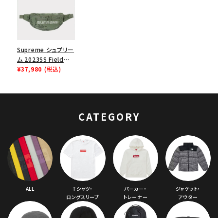
Supreme シュプリー
ム 2023SS Field
Waist Bag フィール
¥37,980
(税込)
ドウエストバッグ オリ
ーブゴンズ
CATEGORY
ALL
Tシャツ・
パーカー・
ジャケット・
ロングスリーブ
トレーナー
アウター