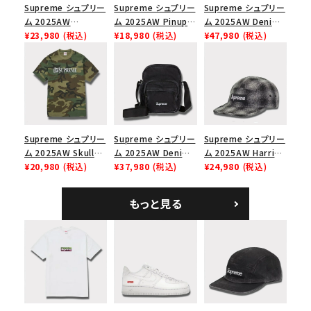
Supreme シュプリー
Supreme シュプリー
Supreme シュプリー
ム 2025AW
ム 2025AW Pinup
ム 2025AW Denim
Overdyed Camp
¥23,980
(税込)
Mesh Back 5-Panel
¥18,980
(税込)
Backpack デニム バ
¥47,980
(税込)
Cap オーバーダイド
Capピンアップ メッシ
ックパック ブラック
キャンプキャップ ブ
ュバック 5パネルキャ
ラック
ップ トゥルーティン
バーHTC フォールカ
モ
Supreme シュプリー
Supreme シュプリー
Supreme シュプリー
ム 2025AW Skull
ム 2025AW Denim
ム 2025AW Harris
Tee スカル Tシャ
¥20,980
(税込)
Shoulder Bag デニ
¥37,980
(税込)
Tweed Camp Cap
¥24,980
(税込)
ツ ウッドランドカモ
ム ショルダーバッグ
ハリスツイード キャ
ブラック
ンプキャップ ブラック
もっと見る