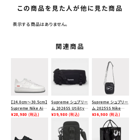
この商品を見た人が他に見た商品
表示する商品はありません。
関連商品
【24.0cm～30.5cm】
Supreme シュプリー
Supreme シュプリー
Supreme Nike Air
ム 2026SS Utility
ム 2025SS Nike
Force 1 Low シュプ
¥28,980
(税込)
Bag ユーティリティ
¥39,980
(税込)
Leather Shoulder
¥36,980
(税込)
リーム ナイキエアフォ
バッグ ブラック
Bag ナイキレザーシ
ース１スニーカー シ
ョルダーバッグ ブラッ
ューズ ホワイト
ク 黒