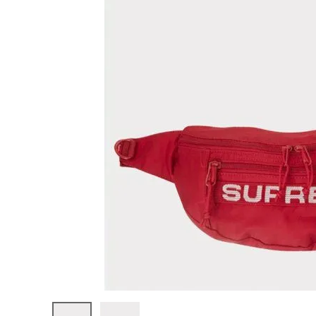
Supreme
シュプリー
ム
¥35,980
2023SS
(税込)
Field
Waist
Bag フィ
ールドウエ
ストバッグ
レッド
NEW ITEMS
CATEGORY
Tシャツ・ロングスリーブ
パーカー・トレーナー
ジャケット・アウター
キャップ・ハット
ニット帽・ビーニー