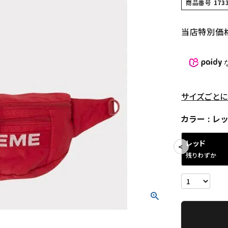
商品番号
173
当店特別価
サイズごとに
カラー
レ
レッド
残りわずか