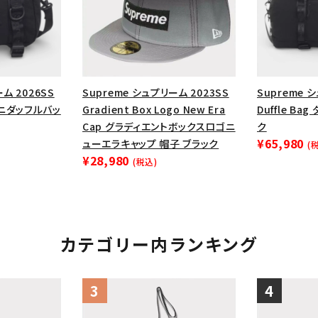
円 ～
円
Tシャツ・ロングスリーブ
キャ
パーカー・クルーネック
ショル
ボックスロゴ
ブラックスウェッ
ム 2026SS
Supreme シュプリーム 2023SS
Supreme 
在庫のない商品を表示する
g ミニダッフルバッ
Gradient Box Logo New Era
Duffle Ba
Cap グラディエントボックスロゴニ
ク
¥65,980
絞り込んで検索する
ューエラキャップ 帽子 ブラック
(
¥28,980
(税込)
カテゴリー内ランキング