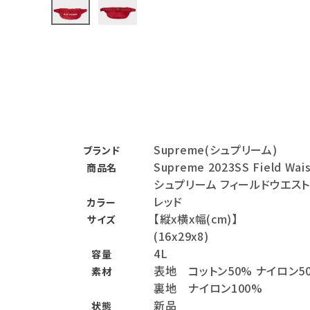
バックパック・リュック
その他バッグ類
スニーカー・ブーツ
パンツ・ショーツ
アクセサリー
Supreme(シュプリーム)
ブランド
Supreme 2023SS Field 
商品名
COLLABORATION BRAND
シュプリーム フィールドウエス
レッド
カラー
SEASON
【縦x横x幅(cm)】
サイズ
(16x29x8)
CONTENTS
4L
容量
表地 コットン50% ナイロン5
素材
ACCOUNT MENU
裏地 ナイロン100%
ようこそ ゲスト 様
新品
状態