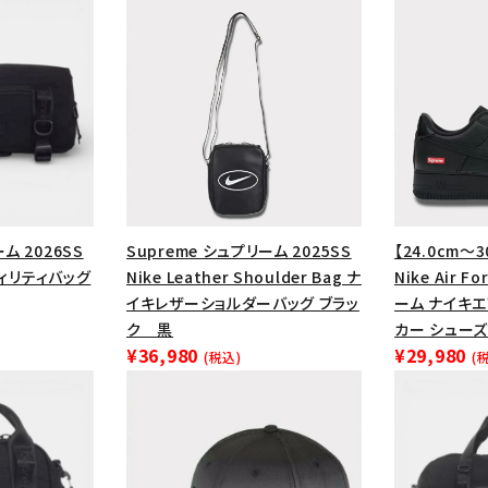
ム 2026SS
Supreme シュプリーム 2025SS
【24.0cm～3
ーティリティバッグ
Nike Leather Shoulder Bag ナ
Nike Air F
イキレザーショルダーバッグ ブラッ
ーム ナイキ
ク 黒
カー シューズ
カテゴリーから探す
コラボレーションブ
¥36,980
¥29,980
(税込)
(
rch
価格から探す
人気ワード
2026SS
2025AW
2025S