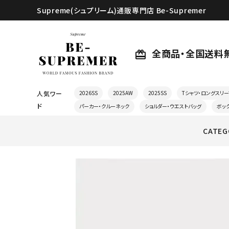
Supreme(シュプリーム)通販専門店 Be-Supremer
全商品・全国送料
card_giftcard
人気ワー
2026SS
2025AW
2025SS
Tシャツ・ロングスリー
ド
パーカー・クルーネック
ショルダー・ウエストバッグ
ボッ
CATEG
search