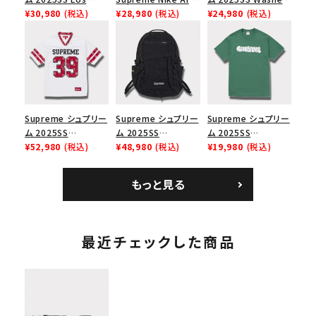
Angeles Fire Relief
¥30,980
(税込)
Force 1 Low シュプ
¥28,980
(税込)
Chino Twill Camp
¥24,980
(税込)
Box Logo Tee ファ
リーム ナイキエアフォ
Cap ウォッシュチノツ
イヤーリリーフボック
ース１スニーカー シ
イルキャンプキャップ
スロゴTシャツ ホワ
ューズ ホワイト
ブラック 黒
イト 白
Supreme シュプリー
Supreme シュプリー
Supreme シュプリー
ム 2025SS
ム 2025SS
ム 2025SS
Bandana Football
¥52,980
(税込)
Backpack バックパッ
¥48,980
(税込)
Homerun Tee ホー
¥19,980
(税込)
Jersey バンダナ フッ
ク ブラック 黒
ムランTシャツ ライト
トボール ジャージ ホ
パイン
もっと見る
ワイト
最近チェックした商品