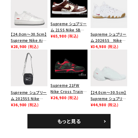
Supreme シュプリー
ム 21SS Nike SB
【24.0cm～30.5cm】
Supreme シュプリー
Dunk Low ナイキSB
¥65,980
(税込)
Supreme Nike Air
ム 2026SS Nike
ダンクロウ スニーカ
Force 1 Low シュプ
¥28,980
(税込)
SB Air Max 2 CB 94
¥34,980
(税込)
ー ブラウン
リーム ナイキエアフォ
Low SP ナイキ SB
ース１スニーカー シ
エアマックス2 CB 94
ューズ ホワイト
ロー SP ホワイト
Supreme 21FW
Nike Cross Trainer
Supreme シュプリー
【24.0cm～30.5cm】
Low ナイキクロスト
¥26,980
(税込)
ム 2025SS Nike
Supreme シュプリー
レイナーロウ シュー
Leather Shoulder
¥36,980
(税込)
ム 2023AW Nike
¥44,980
(税込)
ズ ブラック
Bag ナイキレザーシ
Courtposite ナイキ
ョルダーバッグ ブラッ
コートポジット スニー
もっと見る
ク 黒
カー ホワイト 白