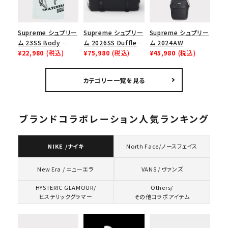
Supreme シュプリー
Supreme シュプリー
Supreme シュプリー
ム 23SS Body
ム 2026SS Duffle
ム 2024AW
Snatchers Tee ボ
¥22,980
(税込)
Bag ダッフルバッグ
¥75,980
(税込)
Leather Shoulder
¥45,980
(税込)
ディスナッチャーズT
ブラック
Bag レザーショルダ
シャツ ホワイト
ーバッグ ブラック 黒
カテゴリー一覧を見る
ブランドコラボレーション人気ランキング
NIKE /ナイキ
North Face/ノースフェイス
VANS / ヴァンズ
New Era / ニューエラ
HYSTERIC GLAMOUR/
Others/
ヒステリックグラマー
その他コラボアイテム