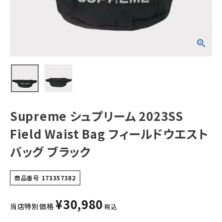
エストバッグ ブラ
ック
NEW ITEMS
CATEGORY
Tシャツ・ロングスリーブ
パーカー・トレーナー
ジャケット・アウター
Supreme シュプリーム 2023SS
キャップ・ハット
Field Waist Bag フィールドウエスト
ニット帽・ビーニー
バッグ ブラック
バックパック・リュック
商品番号
173357382
その他バッグ類
¥
30,980
スニーカー・ブーツ
当店特別価格
税込