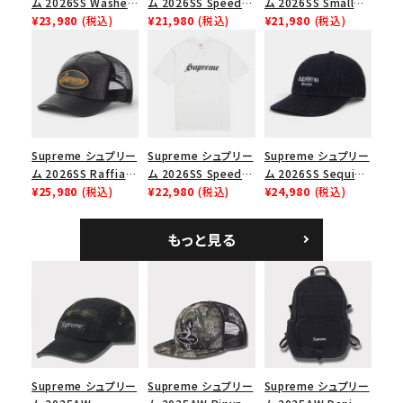
ム 2026SS Washed
ム 2026SS Speed
ム 2026SS Small
Chino Twill Camp
¥23,980
(税込)
Tee スピードTシャツ
¥21,980
(税込)
Box Tee スモールボ
¥21,980
(税込)
Cap ウォッシュド チ
ブラック
ックスTシャツ ブラッ
価格から探す
ノツイル キャンプキャ
ク
ップ ブラック
円 ～
円
在庫のない商品を表示する
Supreme シュプリー
Supreme シュプリー
Supreme シュプリー
ム 2026SS Raffia
ム 2026SS Speed
ム 2026SS Sequin
絞り込んで検索する
Mesh Back 5-Panel
¥25,980
(税込)
Tee スピードTシャツ
¥22,980
(税込)
Denim Classic
¥24,980
(税込)
ラフィアメッシュバック
ホワイト
Logo 6-Panel シ
5パネルキャップ ブラ
ークインデニム クラ
もっと見る
ック
シックロゴ 6パネルキ
ャップ ブラック
Supreme シュプリー
Supreme シュプリー
Supreme シュプリー