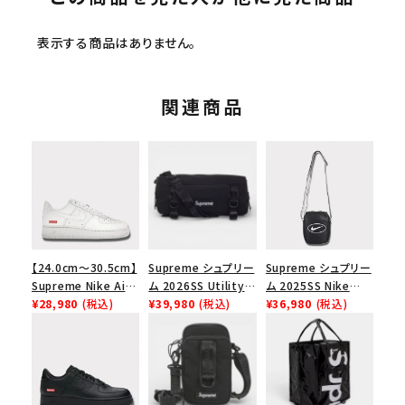
表示する商品はありません。
関連商品
【24.0cm～30.5cm】
Supreme シュプリー
Supreme シュプリー
Supreme Nike Air
ム 2026SS Utility
ム 2025SS Nike
Force 1 Low シュプ
¥28,980
(税込)
Bag ユーティリティ
¥39,980
(税込)
Leather Shoulder
¥36,980
(税込)
リーム ナイキエアフォ
バッグ ブラック
Bag ナイキレザーシ
ース１スニーカー シ
ョルダーバッグ ブラッ
ューズ ホワイト
ク 黒