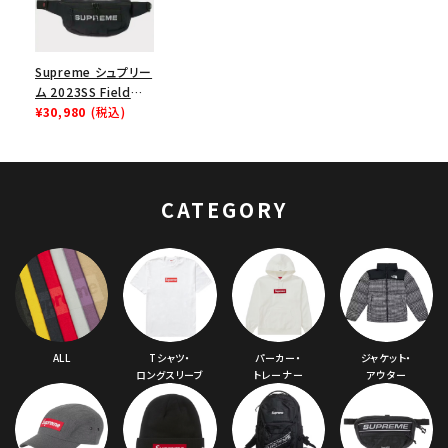
Supreme シュプリー
ム 2023SS Field
Waist Bag フィール
¥30,980
(税込)
ドウエストバッグ ブラ
ック
CATEGORY
ALL
Tシャツ・
パーカー・
ジャケット・
ロングスリーブ
トレーナー
アウター