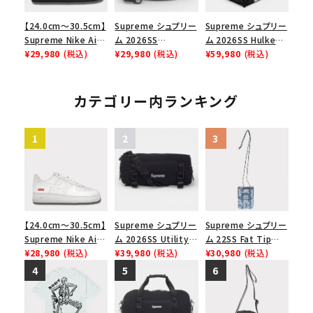
【24.0cm～30.5cm】
Supreme シュプリー
Supreme シュプリー
Supreme Nike Air
ム 2026SS
ム 2026SS Hulken
Force 1 Low シュプ
¥29,980
(税込)
Shoulder Bag ショ
¥29,980
(税込)
Rolling Tote
¥59,980
(税込)
リーム ナイキエアフォ
ルダーバッグ ブラック
Bag ハルケン ロー
ース１スニーカー シ
リングトートバッグ
ューズ ブラック
ブラック
カテゴリー内ランキング
【24.0cm～30.5cm】
Supreme シュプリー
Supreme シュプリー
Supreme Nike Air
ム 2026SS Utility
ム 22SS Fat Tip
Force 1 Low シュプ
¥28,980
(税込)
Bag ユーティリティ
¥39,980
(税込)
Jacquard Denim
¥30,980
(税込)
リーム ナイキエアフォ
バッグ ブラック
Neck Pouch ファット
ース１スニーカー シ
チップジャガードデニ
ューズ ホワイト
ムネックポーチ ブル
ー