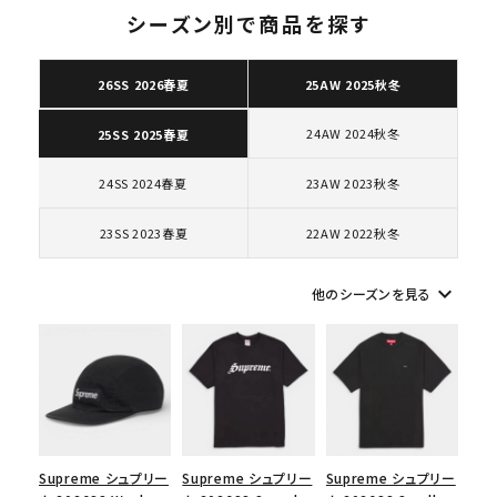
シーズン別で商品を探す
26SS 2026春夏
25AW 2025秋冬
キーワードから探す
24AW 2024秋冬
25SS 2025春夏
search
24SS 2024春夏
23AW 2023秋冬
人気ワード
2026SS
2025AW
2025SS
Tシャツ・ロングスリーブ
キャップ・ハット
パーカー・クルーネック
23SS 2023春夏
22AW 2022秋冬
ショルダー・ウエストバッグ
ボックスロゴ
ブラックスウェット
カテゴリーから探す
keyboard_arrow_down
他のシーズンを見る
コラボレーションブランドから探す
シーズンから探す
Supreme シュプリー
Supreme シュプリー
Supreme シュプリー
並び順