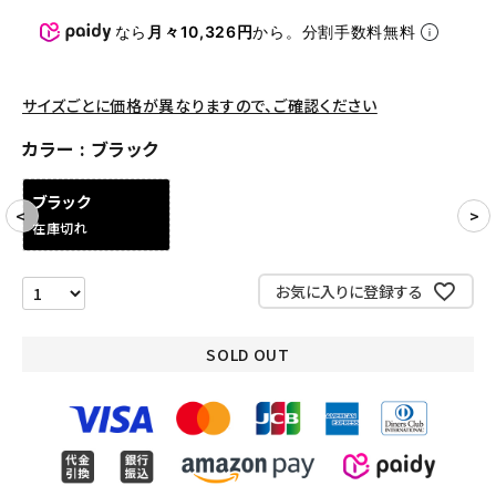
パンツ・ショーツ
なら
月々10,326円
から。分割手数料無料
アクセサリー
COLLABORATION BRAND
サイズごとに価格が異なりますので、ご確認ください
カラー
ブラック
SEASON
ブラック
CONTENTS
在庫切れ
ACCOUNT MENU
お気に入りに登録する
ようこそ ゲスト 様
SOLD OUT
meeting_room
person
ログイン
会員登録
Follow us