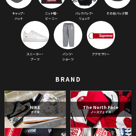
キャップ・
ニット帽・
バックパック・
その他バッグ類
ハット
ビーニー
リュック
スニーカー・
パンツ・
アクセサリー
ブーツ
ショーツ
BRAND
NIKE
The North Face
ナイキ
ノースフェイス