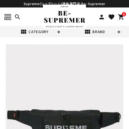
Supreme(シュプリーム)通販専門店 Be-Supremer
0
search
person
favorite
shopping_cart
view_module
view_module
CATEGORY
BRAND
search
Supreme シュプ
リーム 2023SS
Field Waist
¥30,980
(税込)
Bag フィールドウ