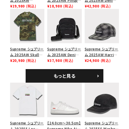
ム 2025AW
ム 2025AW Pinup
ム 2025AW Denim
Overdyed Camp
¥19,980
(税込)
Mesh Back 5-Panel
¥18,980
(税込)
Backpack デニム バ
¥42,980
(税込)
Cap オーバーダイド
Capピンアップ メッシ
ックパック ブラック
キャンプキャップ ブ
ュバック 5パネルキャ
ラック
ップ トゥルーティン
バーHTC フォールカ
モ
Supreme シュプリー
Supreme シュプリー
Supreme シュプリー
ム 2025AW Skull
ム 2025AW Denim
ム 2025AW Harris
Tee スカル Tシャ
¥20,980
(税込)
Shoulder Bag デニ
¥37,980
(税込)
Tweed Camp Cap
¥24,980
(税込)
ツ ウッドランドカモ
ム ショルダーバッグ
ハリスツイード キャ
ブラック
ンプキャップ ブラック
もっと見る
Supreme シュプリー
【24.0cm～30.5cm】
Supreme シュプリー
ム 2025SS Los
Supreme Nike Air
ム 2025SS Washed