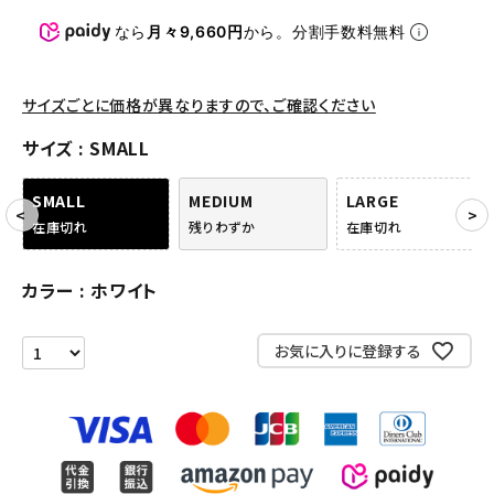
パンツ・ショーツ
なら
月々9,660円
から。分割手数料無料
アクセサリー
COLLABORATION BRAND
サイズごとに価格が異なりますので、ご確認ください
サイズ
SMALL
SEASON
SMALL
MEDIUM
LARGE
CONTENTS
在庫切れ
残りわずか
在庫切れ
ACCOUNT MENU
カラー
ホワイト
ようこそ ゲスト 様
お気に入りに登録する
meeting_room
person
ログイン
会員登録
Follow us