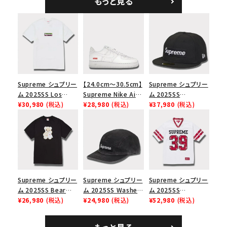
もっと見る
ーブTシャツ ホワイ
キャンプ キャップ リ
ト
アルツリーAPカモ
Supreme シュプリー
【24.0cm～30.5cm】
Supreme シュプリー
ム 2025SS Los
Supreme Nike Air
ム 2025SS
Angeles Fire Relief
¥30,980
(税込)
Force 1 Low シュプ
¥28,980
(税込)
Championship Box
¥37,980
(税込)
Box Logo Tee ファ
リーム ナイキエアフォ
Logo New Era Cap
イヤーリリーフボック
ース１スニーカー シ
チャンピオンシップボ
スロゴTシャツ ホワ
ューズ ホワイト
ックスロゴニューエラ
イト 白
キャップ ブラック 黒
Supreme シュプリー
Supreme シュプリー
Supreme シュプリー
ム 2025SS Bear
ム 2025SS Washed
ム 2025SS
Tee ベア Tシャツ ブ
¥26,980
(税込)
Chino Twill Camp
¥24,980
(税込)
Bandana Football
¥52,980
(税込)
ラック 黒
Cap ウォッシュチノツ
Jersey バンダナ フッ
イルキャンプキャップ
トボール ジャージ ホ