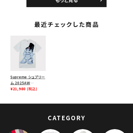
もっと見る
ブラック 黒
ワイト
最近チェックした商品
Supreme シュプリー
ム 2025AW
Snowman Tee スノ
¥21,980
(税込)
ーマン Tシャツ ホワ
イト
CATEGORY