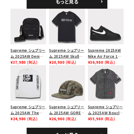
もっと見る
シックロゴ 6パネルキ
ゴ 6パネル ネイビー
ャップ ナチュラル
Supreme シュプリー
Supreme シュプリー
Supreme 2025AW
ム 2025AW Denim
ム 2025AW Skull
Nike Air Force 1
Shoulder Bag デニ
¥37,980
(税込)
Tee スカル Tシャツ
¥20,980
(税込)
Low シュプリーム ナ
¥36,980
(税込)
ム ショルダーバッグ
ブラック
イキエアフォース１ス
ブラック
ニーカー シューズ ブ
ラック
Supreme シュプリー
Supreme シュプリー
Supreme シュプリー
ム 2025AW The
ム 2025AW GORE-
ム 2025AW Boucle
Exorcist Mother
¥24,980
(税込)
TEX Zip Pocket
¥26,980
(税込)
Baseball Jersey ブ
¥55,980
(税込)
L/S Tee エクソシス
Camp Cap ゴアテッ
ークレ ベースボール
ト マザー ロングスリ
クス ジップ ポケット
ジャージ ブラック