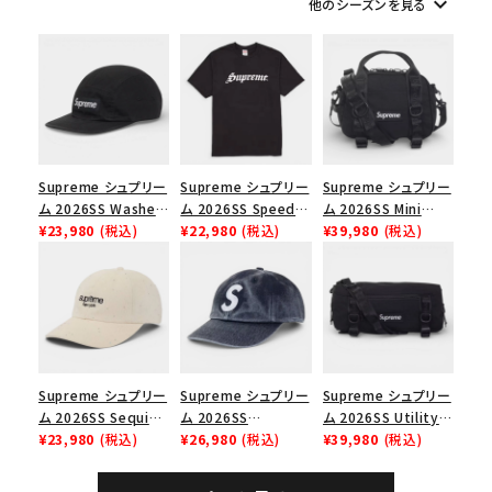
keyboard_arrow_down
他のシーズンを見る
シーズンから探す
並び順
価格から探す
Supreme シュプリー
Supreme シュプリー
Supreme シュプリー
ム 2026SS Washed
ム 2026SS Speed
ム 2026SS Mini
円 ～
円
Chino Twill Camp
¥23,980
(税込)
Tee スピードTシャツ
¥22,980
(税込)
Duffle Bag ミニダッ
¥39,980
(税込)
Cap ウォッシュド チ
ブラック
フルバッグ ブラック
在庫のない商品を表示する
ノツイル キャンプキャ
ップ ブラック
絞り込んで検索する
Supreme シュプリー
Supreme シュプリー
Supreme シュプリー
ム 2026SS Sequin
ム 2026SS
ム 2026SS Utility
Denim Classic
¥23,980
(税込)
Pigment Coated S
¥26,980
(税込)
Bag ユーティリティ
¥39,980
(税込)
Logo 6-Panel シ
Logo 6-Panel ピグ
バッグ ブラック
ークインデニム クラ
メントコーテッド Sロ