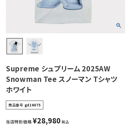
ツ ホワイト
NEW ITEMS
CATEGORY
Tシャツ・ロングスリーブ
パーカー・トレーナー
ジャケット・アウター
Supreme シュプリーム 2025AW
キャップ・ハット
Snowman Tee スノーマン Tシャツ
ニット帽・ビーニー
ホワイト
バックパック・リュック
商品番号
gd16075
その他バッグ類
¥
28,980
スニーカー・ブーツ
当店特別価格
税込