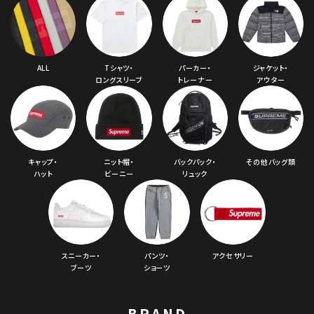
ALL
Tシャツ・
パーカー・
ジャケット・
ロングスリーブ
トレーナー
アウター
キャップ・
ニット帽・
バックパック・
その他バッグ類
ハット
ビーニー
リュック
スニーカー・
パンツ・
アクセサリー
ブーツ
ショーツ
BRAND