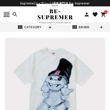
Supreme(シュプリーム)通販専門店 Be-Supremer
0
search
person
favorite
shopping_cart
view_module
view_module
CATEGORY
BRAND
search
Supreme シュプ
リーム 2025AW
Snowman Tee
¥21,980
(税込)
スノーマン Tシャ