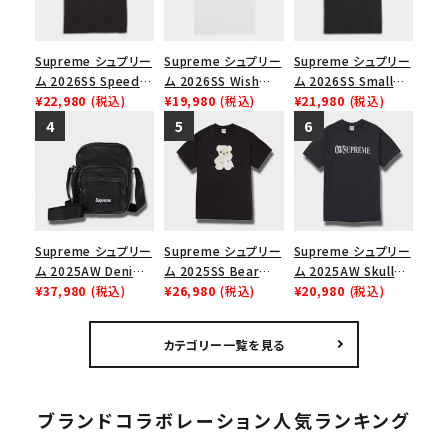
Supreme シュプリー
Supreme シュプリー
Supreme シュプリー
ム 2026SS Speed
ム 2026SS Wish
ム 2026SS Small
Tee スピードTシャツ
¥22,980
(税込)
Tee ウィッシュTシ
¥19,980
(税込)
Box Tee スモールボ
¥21,980
(税込)
ブラック
ャツ ホワイト
ックスTシャツ ブラッ
ク
Supreme シュプリー
Supreme シュプリー
Supreme シュプリー
ム 2025AW Denim
ム 2025SS Bear
ム 2025AW Skull
Shoulder Bag デニ
¥37,980
(税込)
Tee ベア Tシャツ ブ
¥26,980
(税込)
Tee スカル Tシャツ
¥20,980
(税込)
ム ショルダーバッグ
ラック 黒
ブラック
ブラック
カテゴリー一覧を見る
ブランドコラボレーション人気ランキング