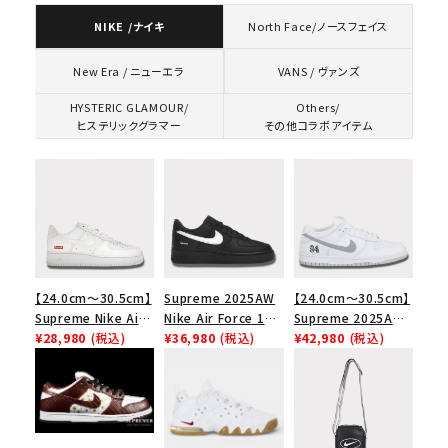
NIKE /ナイキ
North Face/ノースフェイス
VANS / ヴァンズ
New Era / ニューエラ
HYSTERIC GLAMOUR/
Others/
ヒステリックグラマー
その他コラボアイテム
【24.0cm～30.5cm】
Supreme 2025AW
【24.0cm～30.5cm】
Supreme Nike Air
Nike Air Force 1
Supreme 2025AW
Force 1 Low シュプ
¥28,980
(税込)
Low シュプリーム ナ
¥36,980
(税込)
Nike SB Dunk Low
¥42,980
(税込)
リーム ナイキエアフォ
イキエアフォース１ス
ナイキ SB ダンク ロ
ース１スニーカー シ
ニーカー シューズ ブ
ー スニーカー ホワイ
ューズ ホワイト
ラック
ト