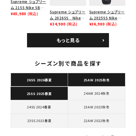
Supreme シュプリー
ム 21SS Nike SB
Supreme シュプリー
Supreme シュプリー
Dunk Low ナイキSB
¥65,980
(税込)
ム 2026SS Nike
ム 2025SS Nike
ダンクロウ スニーカ
SB Air Max 2 CB 94
¥34,980
(税込)
Leather Shoulder
¥36,980
(税込)
ー ブラウン
Low SP ナイキ SB
Bag ナイキレザーシ
エアマックス2 CB 94
ョルダーバッグ ブラッ
もっと見る
ロー SP ホワイト
ク 黒
キーワードから探す
シーズン別で商品を探す
search
26SS 2026春夏
25AW 2025秋冬
人気ワード
2026SS
2025AW
2025SS
Tシャツ・ロングスリーブ
キャップ・ハット
パーカー・クルーネック
24AW 2024秋冬
25SS 2025春夏
ショルダー・ウエストバッグ
ボックスロゴ
ブラックスウェット
カテゴリーから探す
24SS 2024春夏
23AW 2023秋冬
23SS 2023春夏
22AW 2022秋冬
コラボレーションブランドから探す