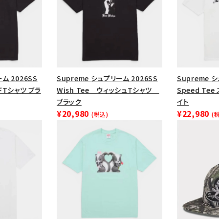
円 ～
円
Tシャツ・ロングスリーブ
キャ
パーカー・クルーネック
ショル
ボックスロゴ
ブラックスウェッ
在庫のない商品を表示する
ム 2026SS
Supreme シュプリーム 2026SS
Supreme 
ードTシャツ ブラ
Wish Tee ウィッシュTシャツ
Speed Te
絞り込んで検索する
ブラック
イト
¥20,980
¥22,980
(税込)
(