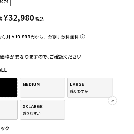
6074
¥
32,980
格
税込
なら
月々10,993円
から。分割手数料無料
価格が異なりますので、ご確認ください
ALL
MEDIUM
LARGE
残りわずか
XXLARGE
残りわずか
ラック