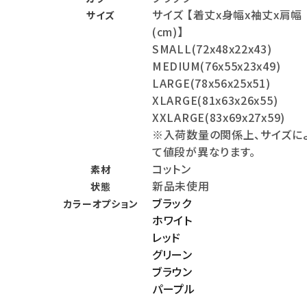
サイズ 【着丈x身幅x袖丈x肩幅
サイズ
meeting_room
person
ログイン
会員登録
(cm)】
SMALL(72x48x22x43)
MEDIUM(76x55x23x49)
Follow us
LARGE(78x56x25x51)
XLARGE(81x63x26x55)
XXLARGE(83x69x27x59)
※入荷数量の関係上、サイズに
て値段が異なります。
コットン
素材
新品未使用
状態
ブラック
カラーオプション
ホワイト
レッド
グリーン
ブラウン
パープル