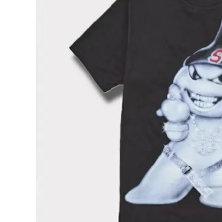
Supreme
シュプリー
ム
¥22,980
2025AW
(税込)
Snowma
n Tee ス
ノーマン T
シャツ ブ
ラック
NEW ITEMS
CATEGORY
Tシャツ・ロングスリーブ
パーカー・トレーナー
ジャケット・アウター
キャップ・ハット
ニット帽・ビーニー