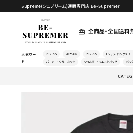
Supreme(シュプリーム)通販専門店 Be-Supremer
全商品・全国送料
card_giftcard
人気ワー
2026SS
2025AW
2025SS
Tシャツ・ロングスリー
ド
パーカー・クルーネック
ショルダー・ウエストバッグ
ボッ
CATEG
search