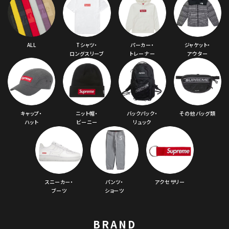
ALL
Tシャツ・
パーカー・
ジャケット・
ロングスリーブ
トレーナー
アウター
キャップ・
ニット帽・
バックパック・
その他バッグ類
ハット
ビーニー
リュック
スニーカー・
パンツ・
アクセサリー
ブーツ
ショーツ
BRAND