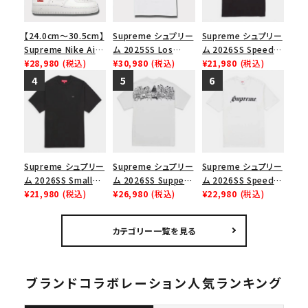
【24.0cm～30.5cm】
Supreme シュプリー
Supreme シュプリー
Supreme Nike Air
ム 2025SS Los
ム 2026SS Speed
Force 1 Low シュプ
¥28,980
(税込)
Angeles Fire Relief
¥30,980
(税込)
Tee スピードTシャツ
¥21,980
(税込)
リーム ナイキエアフォ
Box Logo Tee ファ
ブラック
ース１スニーカー シ
イヤーリリーフボック
ューズ ホワイト
スロゴTシャツ ホワ
イト 白
Supreme シュプリー
Supreme シュプリー
Supreme シュプリー
ム 2026SS Small
ム 2026SS Supper
ム 2026SS Speed
Box Tee スモールボ
¥21,980
(税込)
Tee サパーTシャツ
¥26,980
(税込)
Tee スピードTシャツ
¥22,980
(税込)
ックスTシャツ ブラッ
ホワイト
ホワイト
ク
カテゴリー一覧を見る
ブランドコラボレーション人気ランキング