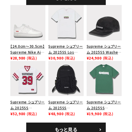
【24.0cm～30.5cm】
Supreme シュプリー
Supreme シュプリー
Supreme Nike Air
ム 2025SS Los
ム 2025SS Washed
Force 1 Low シュプ
¥28,980
(税込)
Angeles Fire Relief
¥30,980
(税込)
Chino Twill Camp
¥24,980
(税込)
リーム ナイキエアフォ
Box Logo Tee ファ
Cap ウォッシュチノツ
ース１スニーカー シ
イヤーリリーフボック
イルキャンプキャップ
ューズ ホワイト
スロゴTシャツ ホワ
ブラック 黒
イト 白
Supreme シュプリー
Supreme シュプリー
Supreme シュプリー
ム 2025SS
ム 2025SS
ム 2025SS
Bandana Football
¥52,980
(税込)
Backpack バックパッ
¥48,980
(税込)
Homerun Tee ホー
¥19,980
(税込)
Jersey バンダナ フッ
ク ブラック 黒
ムランTシャツ ライト
トボール ジャージ ホ
パイン
もっと見る
ワイト