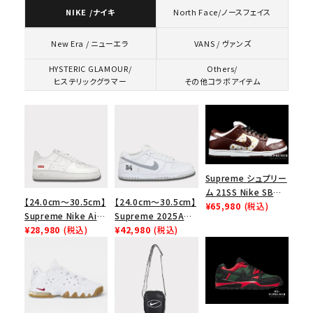
NIKE /ナイキ
North Face/ノースフェイス
VANS / ヴァンズ
New Era / ニューエラ
HYSTERIC GLAMOUR/
Others/
ヒステリックグラマー
その他コラボアイテム
Supreme シュプリー
ム 21SS Nike SB
【24.0cm～30.5cm】
【24.0cm～30.5cm】
Dunk Low ナイキSB
¥65,980
(税込)
Supreme Nike Air
Supreme 2025AW
ダンクロウ スニーカ
Force 1 Low シュプ
¥28,980
(税込)
Nike SB Dunk Low
¥42,980
(税込)
ー ブラウン
リーム ナイキエアフォ
ナイキ SB ダンク ロ
ース１スニーカー シ
ー スニーカー ホワイ
ューズ ホワイト
ト