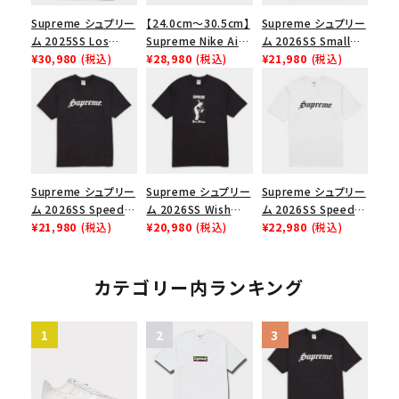
Supreme シュプリー
【24.0cm～30.5cm】
Supreme シュプリー
ム 2025SS Los
Supreme Nike Air
ム 2026SS Small
Angeles Fire Relief
¥30,980
(税込)
Force 1 Low シュプ
¥28,980
(税込)
Box Tee スモールボ
¥21,980
(税込)
Box Logo Tee ファ
リーム ナイキエアフォ
ックスTシャツ ブラッ
イヤーリリーフボック
ース１スニーカー シ
ク
スロゴTシャツ ホワ
ューズ ホワイト
イト 白
Supreme シュプリー
Supreme シュプリー
Supreme シュプリー
ム 2026SS Speed
ム 2026SS Wish
ム 2026SS Speed
Tee スピードTシャツ
¥21,980
(税込)
Tee ウィッシュTシ
¥20,980
(税込)
Tee スピードTシャツ
¥22,980
(税込)
ブラック
ャツ ブラック
ホワイト
カテゴリー内ランキング