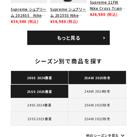
Supreme 21FW
Nike Cross Trainer
Supreme シュプリー
Supreme シュプリー
Low ナイキクロスト
¥26,980
(税込)
ム 2026SS Nike
ム 2025SS Nike
レイナーロウ シュー
SB Air Max 2 CB 94
¥34,980
(税込)
Leather Shoulder
¥36,980
(税込)
ズ ブラック
Low SP ナイキ SB
Bag ナイキレザーシ
エアマックス2 CB 94
ョルダーバッグ ブラッ
もっと見る
ロー SP ホワイト
ク 黒
シーズン別で商品を探す
キーワードから探す
search
26SS 2026春夏
25AW 2025秋冬
人気ワード
2026SS
2025AW
2025SS
Tシャツ・ロングスリーブ
キャップ・ハット
パーカー・クルーネック
24AW 2024秋冬
25SS 2025春夏
ショルダー・ウエストバッグ
ボックスロゴ
ブラックスウェット
カテゴリーから探す
24SS 2024春夏
23AW 2023秋冬
23SS 2023春夏
22AW 2022秋冬
コラボレーションブランドから探す
keyboard_arrow_down
他のシーズンを見る