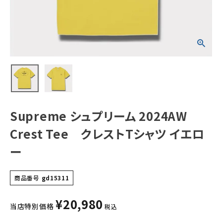
ロー
NEW ITEMS
CATEGORY
Tシャツ・ロングスリーブ
パーカー・トレーナー
ジャケット・アウター
Supreme シュプリーム 2024AW
キャップ・ハット
Crest Tee クレストTシャツ イエロ
ニット帽・ビーニー
ー
バックパック・リュック
商品番号
gd15311
その他バッグ類
¥
20,980
スニーカー・ブーツ
当店特別価格
税込