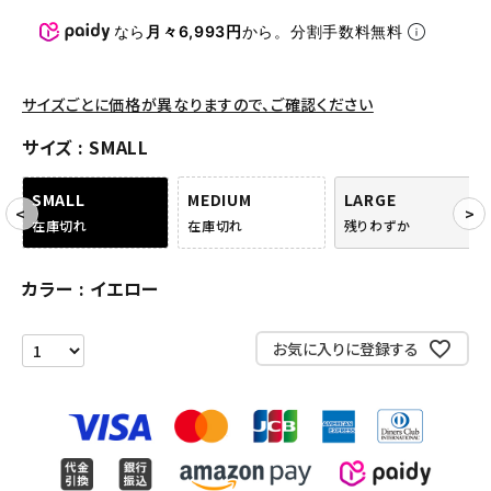
パンツ・ショーツ
なら
月々6,993円
から。分割手数料無料
アクセサリー
COLLABORATION BRAND
サイズごとに価格が異なりますので、ご確認ください
サイズ
SMALL
SEASON
SMALL
MEDIUM
LARGE
CONTENTS
在庫切れ
在庫切れ
残りわずか
ACCOUNT MENU
カラー
イエロー
ようこそ ゲスト 様
お気に入りに登録する
meeting_room
person
ログイン
会員登録
Follow us