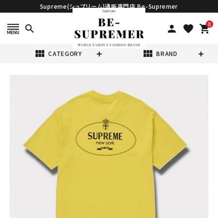
Supreme(シュプリーム)通販専門店 Be-Supremer
0
search
person
favorite
shopping_cart
view_module
view_module
CATEGORY
BRAND
search
Supreme シュプ
リーム 2024AW
Crest Tee クレ
¥16,980
(税込)
ストTシャツ イエ