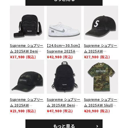
シックロゴ 6パネルキ
ャップ ブラック
Supreme シュプリー
【24.0cm～30.5cm】
Supreme シュプリー
ム 2025AW Denim
Supreme 2025AW
ム 2025AW
Shoulder Bag デニ
¥37,980
(税込)
Nike SB Dunk Low
¥42,980
(税込)
Pigment Coated
¥27,980
(税込)
ム ショルダーバッグ
ナイキ SB ダンク ロ
2-Tone S Logo 6-
ブラック
ー スニーカー ホワイ
Panel Cap ピグメン
ト
トコーテッド 2トーン
エスロゴ 6パネルキャ
ップ ブラック
Supreme シュプリー
Supreme シュプリー
Supreme シュプリー
ム 2025AW
ム 2025AW Denim
ム 2025AW Skull
Overdyed Camp
¥23,980
(税込)
Backpack デニム バ
¥47,980
(税込)
Tee スカル Tシャ
¥20,980
(税込)
Cap オーバーダイド
ックパック ブラック
ツ ウッドランドカモ
キャンプキャップ ブ
もっと見る
ラック