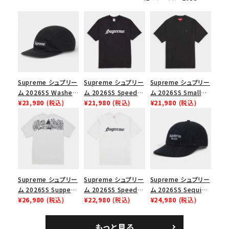
シーズンから探す
並び順
価格から探す
Supreme シュプリー
Supreme シュプリー
Supreme シュプリー
ム 2026SS Washed
ム 2026SS Speed
ム 2026SS Small
円 ～
円
Chino Twill Camp
¥23,980
(税込)
Tee スピードTシャツ
¥21,980
(税込)
Box Tee スモールボ
¥21,980
(税込)
Cap ウォッシュド チ
ブラック
ックスTシャツ ブラッ
在庫のない商品を表示する
ノツイル キャンプキャ
ク
ップ ブラック
絞り込んで検索する
Supreme シュプリー
Supreme シュプリー
Supreme シュプリー
ム 2026SS Supper
ム 2026SS Speed
ム 2026SS Sequin
Tee サパーTシャツ
¥26,980
(税込)
Tee スピードTシャツ
¥22,980
(税込)
Denim Classic
¥24,980
(税込)
ホワイト
ホワイト
Logo 6-Panel シ
ークインデニム クラ
もっと見る