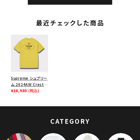
最近チェックした商品
Supreme シュプリー
ム 2024AW Crest
Tee クレストTシャ
¥16,980
(税込)
ツ イエロー
CATEGORY