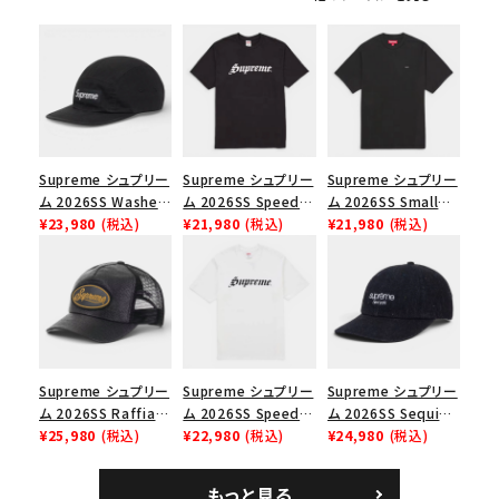
シーズンから探す
並び順
価格から探す
Supreme シュプリー
Supreme シュプリー
Supreme シュプリー
ム 2026SS Washed
ム 2026SS Speed
ム 2026SS Small
円 ～
円
Chino Twill Camp
¥23,980
(税込)
Tee スピードTシャツ
¥21,980
(税込)
Box Tee スモールボ
¥21,980
(税込)
Cap ウォッシュド チ
ブラック
ックスTシャツ ブラッ
在庫のない商品を表示する
ノツイル キャンプキャ
ク
ップ ブラック
絞り込んで検索する
Supreme シュプリー
Supreme シュプリー
Supreme シュプリー
ム 2026SS Raffia
ム 2026SS Speed
ム 2026SS Sequin
Mesh Back 5-Panel
¥25,980
(税込)
Tee スピードTシャツ
¥22,980
(税込)
Denim Classic
¥24,980
(税込)
ラフィアメッシュバック
ホワイト
Logo 6-Panel シ
5パネルキャップ ブラ
ークインデニム クラ
もっと見る