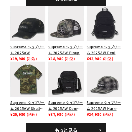
ック
シックロゴ 6パネルキ
ャップ ブラック
Supreme シュプリー
Supreme シュプリー
Supreme シュプリー
ム 2025AW
ム 2025AW Pinup
ム 2025AW Denim
Overdyed Camp
¥19,980
(税込)
Mesh Back 5-Panel
¥18,980
(税込)
Backpack デニム バ
¥42,980
(税込)
Cap オーバーダイド
Capピンアップ メッシ
ックパック ブラック
キャンプキャップ ブ
ュバック 5パネルキャ
ラック
ップ トゥルーティン
バーHTC フォールカ
モ
Supreme シュプリー
Supreme シュプリー
Supreme シュプリー
ム 2025AW Skull
ム 2025AW Denim
ム 2025AW Harris
Tee スカル Tシャ
¥20,980
(税込)
Shoulder Bag デニ
¥37,980
(税込)
Tweed Camp Cap
¥24,980
(税込)
ツ ウッドランドカモ
ム ショルダーバッグ
ハリスツイード キャ
ブラック
ンプキャップ ブラック
もっと見る