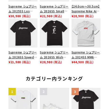
Supreme シュプリー
Supreme シュプリー
【24.0cm～30.5cm】
ム 2025SS Los
ム 2026SS Small
Supreme Nike Air
Angeles Fire Relief
¥30,980
(税込)
Box Tee スモールボ
¥21,980
(税込)
Force 1 Low シュプ
¥28,980
(税込)
Box Logo Tee ファ
ックスTシャツ ブラッ
リーム ナイキエアフォ
イヤーリリーフボック
ク
ース１スニーカー シ
スロゴTシャツ ホワ
ューズ ホワイト
イト 白
Supreme シュプリー
Supreme シュプリー
Supreme シュプリー
ム 2026SS Speed
ム 2026SS Wish
ム 2024SS MM6
Tee スピードTシャツ
¥21,980
(税込)
Tee ウィッシュTシ
¥20,980
(税込)
Maison Margiela
¥44,980
(税込)
ブラック
ャツ ブラック
Box Logo Tee MM6
メゾンマルジェラボッ
クスロゴTシャツ ホ
カテゴリー内ランキング
ワイト 白