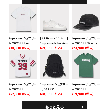
Supreme シュプリー
【24.0cm～30.5cm】
Supreme シュプリー
ム 2025SS Los
Supreme Nike Air
ム 2025SS Washed
Angeles Fire Relief
¥30,980
(税込)
Force 1 Low シュプ
¥28,980
(税込)
Chino Twill Camp
¥24,980
(税込)
Box Logo Tee ファ
リーム ナイキエアフォ
Cap ウォッシュチノツ
イヤーリリーフボック
ース１スニーカー シ
イルキャンプキャップ
スロゴTシャツ ホワ
ューズ ホワイト
ブラック 黒
イト 白
Supreme シュプリー
Supreme シュプリー
Supreme シュプリー
ム 2025SS
ム 2025SS
ム 2025SS
Bandana Football
¥52,980
(税込)
Backpack バックパッ
¥48,980
(税込)
Homerun Tee ホー
¥19,980
(税込)
Jersey バンダナ フッ
ク ブラック 黒
ムランTシャツ ライト
トボール ジャージ ホ
パイン
もっと見る
ワイト