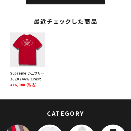
最近チェックした商品
Supreme シュプリー
ム 2024AW Crest
Tee クレストTシャ
¥16,980
(税込)
ツ レッド 赤
CATEGORY