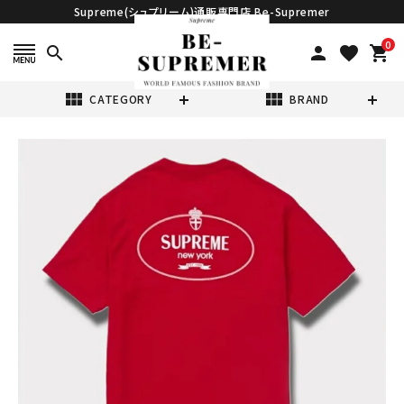
Supreme(シュプリーム)通販専門店 Be-Supremer
0
search
person
favorite
shopping_cart
view_module
view_module
CATEGORY
BRAND
search
Supreme シュプ
リーム 2024AW
Crest Tee クレ
¥16,980
(税込)
ストTシャツ レッ