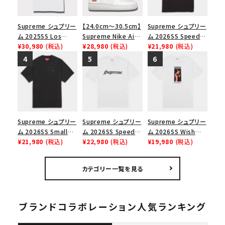
Supreme シュプリー
【24.0cm～30.5cm】
Supreme シュプリー
ム 2025SS Los
Supreme Nike Air
ム 2026SS Speed
Angeles Fire Relief
¥30,980
(税込)
Force 1 Low シュプ
¥28,980
(税込)
Tee スピードTシャツ
¥21,980
(税込)
Box Logo Tee ファ
リーム ナイキエアフォ
ブラック
イヤーリリーフボック
ース１スニーカー シ
スロゴTシャツ ホワ
ューズ ホワイト
イト 白
Supreme シュプリー
Supreme シュプリー
Supreme シュプリー
ム 2026SS Small
ム 2026SS Speed
ム 2026SS Wish
Box Tee スモールボ
¥21,980
(税込)
Tee スピードTシャツ
¥22,980
(税込)
Tee ウィッシュTシ
¥19,980
(税込)
ックスTシャツ ブラッ
ホワイト
ャツ ホワイト
ク
カテゴリー一覧を見る
ブランドコラボレーション人気ランキング