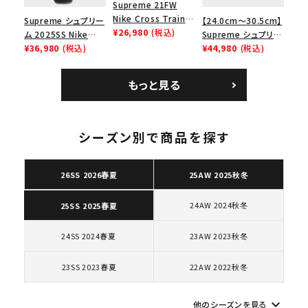
Supreme 21FW
Nike Cross Trainer
Supreme シュプリー
【24.0cm～30.5cm】
Low ナイキクロスト
¥26,980
(税込)
ム 2025SS Nike
Supreme シュプリー
レイナーロウ シュー
Leather Shoulder
¥36,980
(税込)
ム 2023AW Nike
¥44,980
(税込)
ズ ブラック
Bag ナイキレザーシ
Courtposite ナイキ
ョルダーバッグ ブラッ
コートポジット スニー
もっと見る
ク 黒
カー ホワイト 白
シーズン別で商品を探す
キーワードから探す
search
26SS 2026春夏
25AW 2025秋冬
人気ワード
2026SS
2025AW
2025SS
Tシャツ・ロングスリーブ
キャップ・ハット
パーカー・クルーネック
24AW 2024秋冬
25SS 2025春夏
ショルダー・ウエストバッグ
ボックスロゴ
ブラックスウェット
カテゴリーから探す
24SS 2024春夏
23AW 2023秋冬
23SS 2023春夏
22AW 2022秋冬
コラボレーションブランドから探す
keyboard_arrow_down
他のシーズンを見る