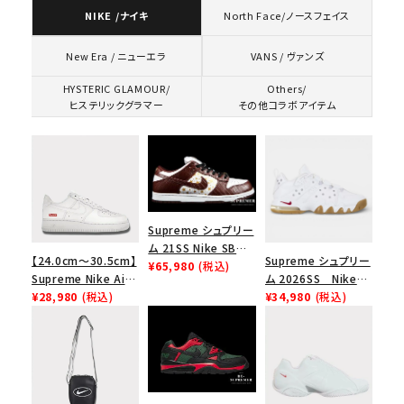
NIKE /ナイキ
North Face/ノースフェイス
VANS / ヴァンズ
New Era / ニューエラ
HYSTERIC GLAMOUR/
Others/
ヒステリックグラマー
その他コラボアイテム
Supreme シュプリー
ム 21SS Nike SB
【24.0cm～30.5cm】
Supreme シュプリー
Dunk Low ナイキSB
¥65,980
(税込)
Supreme Nike Air
ム 2026SS Nike
ダンクロウ スニーカ
Force 1 Low シュプ
¥28,980
(税込)
SB Air Max 2 CB 94
¥34,980
(税込)
ー ブラウン
リーム ナイキエアフォ
Low SP ナイキ SB
ース１スニーカー シ
エアマックス2 CB 94
ューズ ホワイト
ロー SP ホワイト