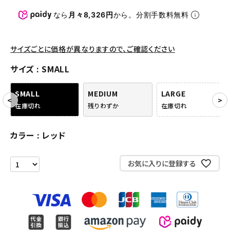
パンツ・ショーツ
なら
月々8,326円
から。分割手数料無料
アクセサリー
COLLABORATION BRAND
サイズごとに価格が異なりますので、ご確認ください
サイズ
SMALL
SEASON
SMALL
MEDIUM
LARGE
CONTENTS
在庫切れ
残りわずか
在庫切れ
ACCOUNT MENU
カラー
レッド
ようこそ ゲスト 様
お気に入りに登録する
meeting_room
person
ログイン
会員登録
Follow us