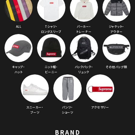
ALL
Tシャツ・
パーカー・
ジャケット・
ロングスリーブ
トレーナー
アウター
キャップ・
ニット帽・
バックパック・
その他バッグ類
ハット
ビーニー
リュック
スニーカー・
パンツ・
アクセサリー
ブーツ
ショーツ
BRAND