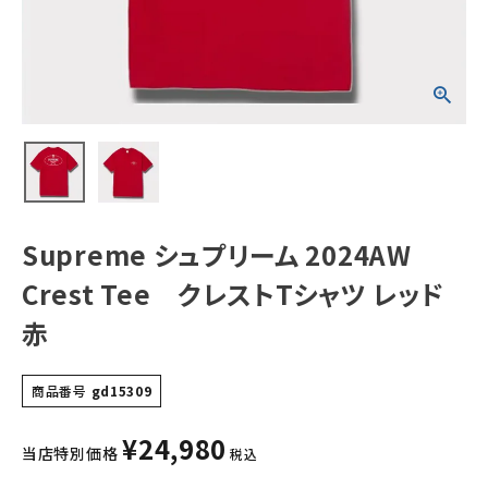
ド 赤
NEW ITEMS
CATEGORY
Tシャツ・ロングスリーブ
パーカー・トレーナー
ジャケット・アウター
Supreme シュプリーム 2024AW
キャップ・ハット
Crest Tee クレストTシャツ レッド
ニット帽・ビーニー
赤
バックパック・リュック
商品番号
gd15309
その他バッグ類
¥
24,980
スニーカー・ブーツ
当店特別価格
税込