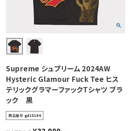
Tee ヒステリック
グラマーファックT
シャツ ブラック
黒
NEW ITEMS
CATEGORY
Tシャツ・ロングスリーブ
パーカー・トレーナー
ジャケット・アウター
Supreme シュプリーム 2024AW
キャップ・ハット
Hysteric Glamour Fuck Tee ヒス
ニット帽・ビーニー
テリックグラマーファックTシャツ ブラ
ック 黒
バックパック・リュック
その他バッグ類
商品番号
gd15184
スニーカー・ブーツ
¥
32,980