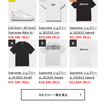
【24.0cm～30.5cm】
Supreme シュプリー
Supreme シュプリー
Supreme Nike Air
ム 2025SS Los
ム 2026SS Speed
Force 1 Low シュプ
¥28,980
(税込)
Angeles Fire Relief
¥30,980
(税込)
Tee スピードTシャツ
¥21,980
(税込)
リーム ナイキエアフォ
Box Logo Tee ファ
ブラック
ース１スニーカー シ
イヤーリリーフボック
ューズ ホワイト
スロゴTシャツ ホワ
イト 白
Supreme シュプリー
Supreme シュプリー
Supreme シュプリー
ム 2026SS Small
ム 2026SS Supper
ム 2026SS Speed
Box Tee スモールボ
¥21,980
(税込)
Tee サパーTシャツ
¥26,980
(税込)
Tee スピードTシャツ
¥22,980
(税込)
ックスTシャツ ブラッ
ホワイト
ホワイト
ク
カテゴリー一覧を見る