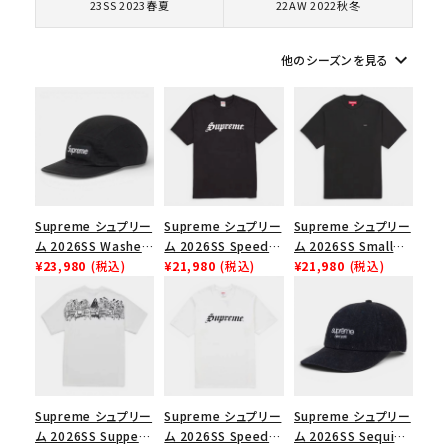
23SS 2023春夏
22AW 2022秋冬
シーズンから探す
keyboard_arrow_down
他のシーズンを見る
並び順
価格から探す
円 ～
円
Supreme シュプリー
Supreme シュプリー
Supreme シュプリー
ム 2026SS Washed
ム 2026SS Speed
ム 2026SS Small
Chino Twill Camp
¥23,980
(税込)
Tee スピードTシャツ
¥21,980
(税込)
Box Tee スモールボ
¥21,980
(税込)
在庫のない商品を表示する
Cap ウォッシュド チ
ブラック
ックスTシャツ ブラッ
ノツイル キャンプキャ
ク
絞り込んで検索する
ップ ブラック
Supreme シュプリー
Supreme シュプリー
Supreme シュプリー
ム 2026SS Supper
ム 2026SS Speed
ム 2026SS Sequin