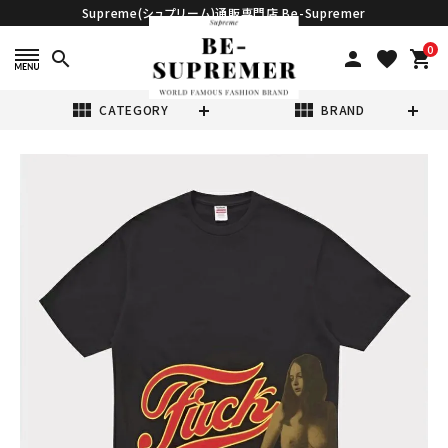
Supreme(シュプリーム)通販専門店 Be-Supremer
0
search
person
favorite
shopping_cart
view_module
view_module
CATEGORY
BRAND
search
Supreme シュプ
リーム 2024AW
Hysteric
¥23,980
(税込)
Glamour Fuck