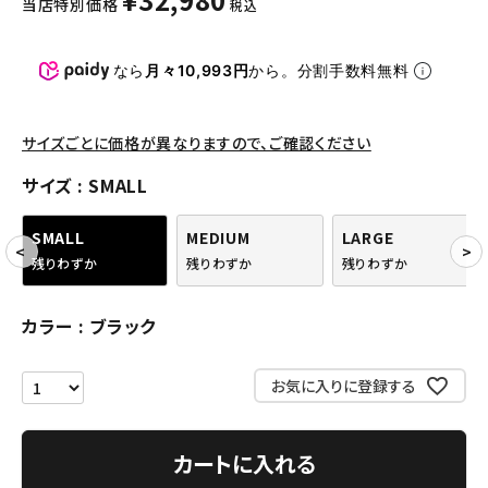
当店特別価格
税込
パンツ・ショーツ
アクセサリー
なら
月々10,993円
から。分割手数料無料
COLLABORATION BRAND
サイズごとに価格が異なりますので、ご確認ください
SEASON
サイズ
SMALL
CONTENTS
SMALL
MEDIUM
LARGE
残りわずか
残りわずか
残りわずか
ACCOUNT MENU
ようこそ ゲスト 様
カラー
ブラック
meeting_room
person
ログイン
会員登録
お気に入りに登録する
Follow us
カートに入れる