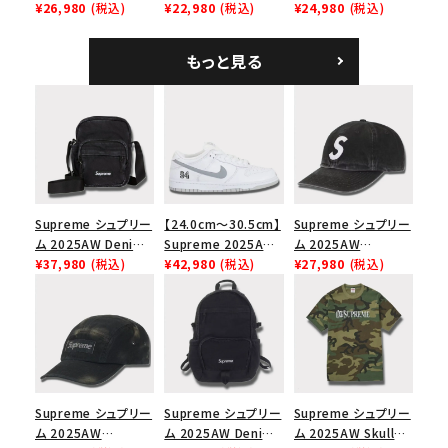
Tee サパーTシャツ
¥26,980
(税込)
Tee スピードTシャツ
¥22,980
(税込)
Denim Classic
¥24,980
(税込)
ホワイト
ホワイト
Logo 6-Panel シ
ークインデニム クラ
もっと見る
シックロゴ 6パネルキ
ャップ ブラック
Supreme シュプリー
【24.0cm～30.5cm】
Supreme シュプリー
ム 2025AW Denim
Supreme 2025AW
ム 2025AW
Shoulder Bag デニ
¥37,980
(税込)
Nike SB Dunk Low
¥42,980
(税込)
Pigment Coated
¥27,980
(税込)
ム ショルダーバッグ
ナイキ SB ダンク ロ
2-Tone S Logo 6-
ブラック
ー スニーカー ホワイ
Panel Cap ピグメン
ト
トコーテッド 2トーン
エスロゴ 6パネルキャ
ップ ブラック
Supreme シュプリー
Supreme シュプリー
Supreme シュプリー
ム 2025AW
ム 2025AW Denim
ム 2025AW Skull