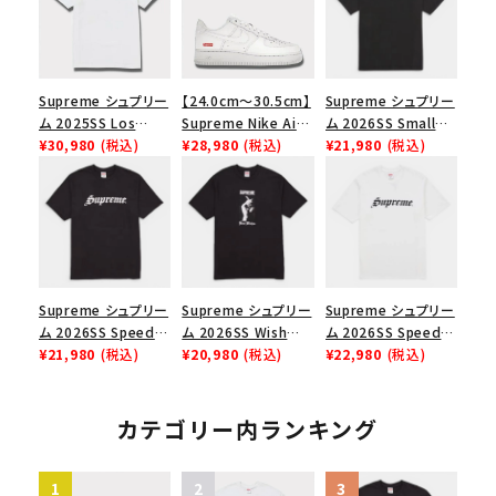
Supreme シュプリー
【24.0cm～30.5cm】
Supreme シュプリー
ム 2025SS Los
Supreme Nike Air
ム 2026SS Small
Angeles Fire Relief
¥30,980
(税込)
Force 1 Low シュプ
¥28,980
(税込)
Box Tee スモールボ
¥21,980
(税込)
Box Logo Tee ファ
リーム ナイキエアフォ
ックスTシャツ ブラッ
イヤーリリーフボック
ース１スニーカー シ
ク
スロゴTシャツ ホワ
ューズ ホワイト
イト 白
Supreme シュプリー
Supreme シュプリー
Supreme シュプリー
ム 2026SS Speed
ム 2026SS Wish
ム 2026SS Speed
Tee スピードTシャツ
¥21,980
(税込)
Tee ウィッシュTシ
¥20,980
(税込)
Tee スピードTシャツ
¥22,980
(税込)
ブラック
ャツ ブラック
ホワイト
カテゴリー内ランキング