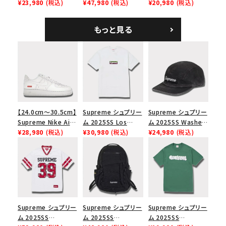
Overdyed Camp
¥23,980
(税込)
Backpack デニム バ
¥47,980
(税込)
Tee スカル Tシャ
¥20,980
(税込)
Cap オーバーダイド
ックパック ブラック
ツ ウッドランドカモ
キャンプキャップ ブ
もっと見る
ラック
【24.0cm～30.5cm】
Supreme シュプリー
Supreme シュプリー
Supreme Nike Air
ム 2025SS Los
ム 2025SS Washed
Force 1 Low シュプ
¥28,980
(税込)
Angeles Fire Relief
¥30,980
(税込)
Chino Twill Camp
¥24,980
(税込)
リーム ナイキエアフォ
Box Logo Tee ファ
Cap ウォッシュチノツ
ース１スニーカー シ
イヤーリリーフボック
イルキャンプキャップ
ューズ ホワイト
スロゴTシャツ ホワ
ブラック 黒
イト 白
Supreme シュプリー
Supreme シュプリー
Supreme シュプリー
ム 2025SS
ム 2025SS
ム 2025SS