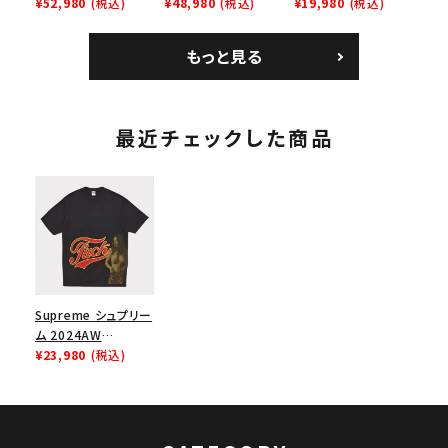
Bandana Football
¥52,980
(税込)
Backpack バックパッ
¥48,980
(税込)
Homerun Tee ホー
¥19,980
(税込)
Jersey バンダナ フッ
ク ブラック 黒
ムランTシャツ ライト
トボール ジャージ ホ
パイン
もっと見る
ワイト
最近チェックした商品
Supreme シュプリー
ム 2024AW
Hysteric Glamour
¥23,980
(税込)
Fuck Tee ヒステリッ
クグラマーファックT
シャツ ブラック 黒