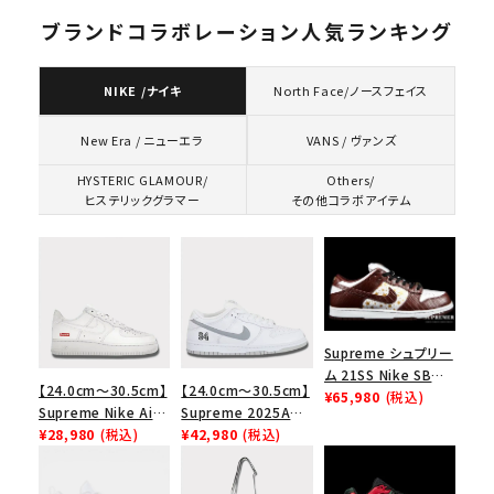
ブランドコラボレーション人気ランキング
NIKE /ナイキ
North Face/ノースフェイス
VANS / ヴァンズ
New Era / ニューエラ
HYSTERIC GLAMOUR/
Others/
ヒステリックグラマー
その他コラボアイテム
Supreme シュプリー
ム 21SS Nike SB
【24.0cm～30.5cm】
【24.0cm～30.5cm】
Dunk Low ナイキSB
¥65,980
(税込)
Supreme Nike Air
Supreme 2025AW
ダンクロウ スニーカ
Force 1 Low シュプ
¥28,980
(税込)
Nike SB Dunk Low
¥42,980
(税込)
ー ブラウン
リーム ナイキエアフォ
ナイキ SB ダンク ロ
ース１スニーカー シ
ー スニーカー ホワイ