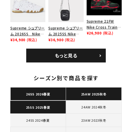
ューズ ホワイト
ト
Supreme 21FW
Nike Cross Trainer
Supreme シュプリー
Supreme シュプリー
Low ナイキクロスト
¥26,980
(税込)
ム 2026SS Nike
ム 2025SS Nike
レイナーロウ シュー
SB Air Max 2 CB 94
¥34,980
(税込)
Leather Shoulder
¥36,980
(税込)
ズ ブラック
Low SP ナイキ SB
Bag ナイキレザーシ
エアマックス2 CB 94
ョルダーバッグ ブラッ
もっと見る
ロー SP ホワイト
ク 黒
キーワードから探す
シーズン別で商品を探す
search
人気ワード
2026SS
2025AW
2025SS
Tシャツ・ロングスリーブ
26SS 2026春夏
25AW 2025秋冬
キャップ・ハット
パーカー・クルーネック
ショルダー・ウエストバッグ
ボックスロゴ
ブラックスウェット
24AW 2024秋冬
25SS 2025春夏
カテゴリーから探す
24SS 2024春夏
23AW 2023秋冬
コラボレーションブランドから探す