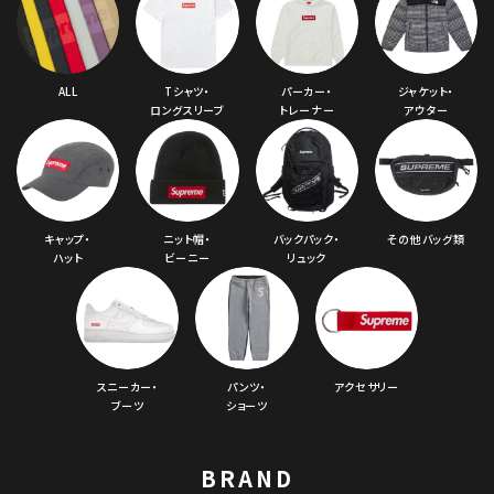
ALL
Tシャツ・
パーカー・
ジャケット・
ロングスリーブ
トレーナー
アウター
キャップ・
ニット帽・
バックパック・
その他バッグ類
ハット
ビーニー
リュック
スニーカー・
パンツ・
アクセサリー
ブーツ
ショーツ
BRAND