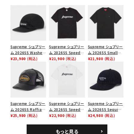
シーズンから探す
並び順
価格から探す
Supreme シュプリー
Supreme シュプリー
Supreme シュプリー
ム 2026SS Washed
ム 2026SS Speed
ム 2026SS Small
円 ～
円
Chino Twill Camp
¥23,980
(税込)
Tee スピードTシャツ
¥21,980
(税込)
Box Tee スモールボ
¥21,980
(税込)
Cap ウォッシュド チ
ブラック
ックスTシャツ ブラッ
在庫のない商品を表示する
ノツイル キャンプキャ
ク
ップ ブラック
絞り込んで検索する
Supreme シュプリー
Supreme シュプリー
Supreme シュプリー
ム 2026SS Raffia
ム 2026SS Speed
ム 2026SS Sequin
Mesh Back 5-Panel
¥25,980
(税込)
Tee スピードTシャツ
¥22,980
(税込)
Denim Classic
¥24,980
(税込)
ラフィアメッシュバック
ホワイト
Logo 6-Panel シ
5パネルキャップ ブラ
ークインデニム クラ
もっと見る
ック
シックロゴ 6パネルキ