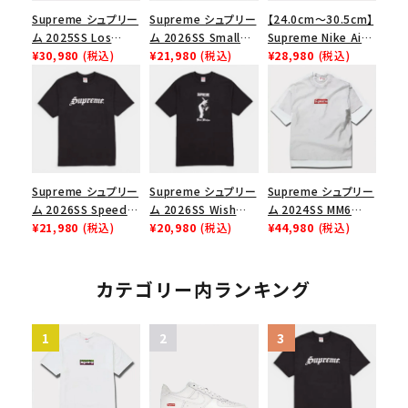
Supreme シュプリー
Supreme シュプリー
【24.0cm～30.5cm】
ム 2025SS Los
ム 2026SS Small
Supreme Nike Air
Angeles Fire Relief
¥30,980
(税込)
Box Tee スモールボ
¥21,980
(税込)
Force 1 Low シュプ
¥28,980
(税込)
Box Logo Tee ファ
ックスTシャツ ブラッ
リーム ナイキエアフォ
イヤーリリーフボック
ク
ース１スニーカー シ
スロゴTシャツ ホワ
ューズ ホワイト
イト 白
Supreme シュプリー
Supreme シュプリー
Supreme シュプリー
ム 2026SS Speed
ム 2026SS Wish
ム 2024SS MM6
Tee スピードTシャツ
¥21,980
(税込)
Tee ウィッシュTシ
¥20,980
(税込)
Maison Margiela
¥44,980
(税込)
ブラック
ャツ ブラック
Box Logo Tee MM6
メゾンマルジェラボッ
クスロゴTシャツ ホ
カテゴリー内ランキング
ワイト 白