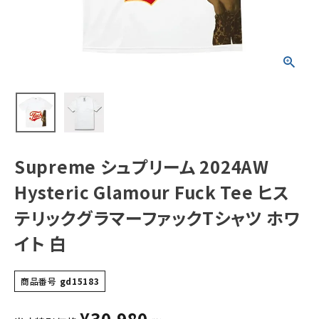
Tee ヒステリック
グラマーファックT
シャツ ホワイト 白
NEW ITEMS
CATEGORY
Tシャツ・ロングスリーブ
パーカー・トレーナー
ジャケット・アウター
Supreme シュプリーム 2024AW
キャップ・ハット
Hysteric Glamour Fuck Tee ヒス
ニット帽・ビーニー
テリックグラマーファックTシャツ ホワ
イト 白
バックパック・リュック
その他バッグ類
商品番号
gd15183
スニーカー・ブーツ
¥
30,980