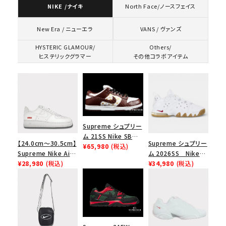
NIKE /ナイキ
North Face/ノースフェイス
VANS / ヴァンズ
New Era / ニューエラ
HYSTERIC GLAMOUR/
Others/
ヒステリックグラマー
その他コラボアイテム
Supreme シュプリー
ム 21SS Nike SB
【24.0cm～30.5cm】
Supreme シュプリー
Dunk Low ナイキSB
¥65,980
(税込)
Supreme Nike Air
ム 2026SS Nike
ダンクロウ スニーカ
Force 1 Low シュプ
¥28,980
(税込)
SB Air Max 2 CB 94
¥34,980
(税込)
ー ブラウン
リーム ナイキエアフォ
Low SP ナイキ SB
ース１スニーカー シ
エアマックス2 CB 94
ューズ ホワイト
ロー SP ホワイト