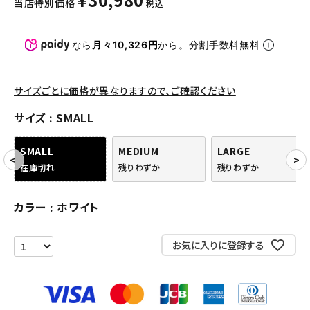
当店特別価格
税込
パンツ・ショーツ
アクセサリー
なら
月々10,326円
から。分割手数料無料
COLLABORATION BRAND
サイズごとに価格が異なりますので、ご確認ください
SEASON
サイズ
SMALL
CONTENTS
SMALL
MEDIUM
LARGE
在庫切れ
残りわずか
残りわずか
ACCOUNT MENU
ようこそ ゲスト 様
カラー
ホワイト
meeting_room
person
ログイン
会員登録
お気に入りに登録する
Follow us