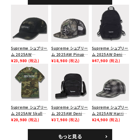
ャップ ブラック
Supreme シュプリー
Supreme シュプリー
Supreme シュプリー
ム 2025AW
ム 2025AW Pinup
ム 2025AW Denim
Overdyed Camp
¥23,980
(税込)
Mesh Back 5-Panel
¥18,980
(税込)
Backpack デニム バ
¥47,980
(税込)
Cap オーバーダイド
Capピンアップ メッシ
ックパック ブラック
キャンプキャップ ブ
ュバック 5パネルキャ
ラック
ップ トゥルーティン
バーHTC フォールカ
モ
Supreme シュプリー
Supreme シュプリー
Supreme シュプリー
ム 2025AW Skull
ム 2025AW Denim
ム 2025AW Harris
Tee スカル Tシャ
¥20,980
(税込)
Shoulder Bag デニ
¥37,980
(税込)
Tweed Camp Cap
¥24,980
(税込)
ツ ウッドランドカモ
ム ショルダーバッグ
ハリスツイード キャ
ブラック
ンプキャップ ブラック
もっと見る