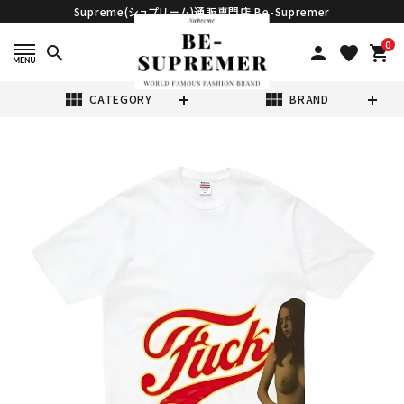
Supreme(シュプリーム)通販専門店 Be-Supremer
0
search
person
favorite
shopping_cart
view_module
view_module
CATEGORY
BRAND
search
Supreme シュプ
リーム 2024AW
Hysteric
¥26,980
(税込)
Glamour Fuck