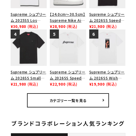
Supreme シュプリー
【24.0cm～30.5cm】
Supreme シュプリー
ム 2025SS Los
Supreme Nike Air
ム 2026SS Speed
Angeles Fire Relief
¥30,980
(税込)
Force 1 Low シュプ
¥28,980
(税込)
Tee スピードTシャツ
¥21,980
(税込)
Box Logo Tee ファ
リーム ナイキエアフォ
ブラック
イヤーリリーフボック
ース１スニーカー シ
スロゴTシャツ ホワ
ューズ ホワイト
イト 白
Supreme シュプリー
Supreme シュプリー
Supreme シュプリー
ム 2026SS Small
ム 2026SS Speed
ム 2026SS Wish
Box Tee スモールボ
¥21,980
(税込)
Tee スピードTシャツ
¥22,980
(税込)
Tee ウィッシュTシ
¥19,980
(税込)
ックスTシャツ ブラッ
ホワイト
ャツ ホワイト
ク
カテゴリー一覧を見る
ブランドコラボレーション人気ランキング