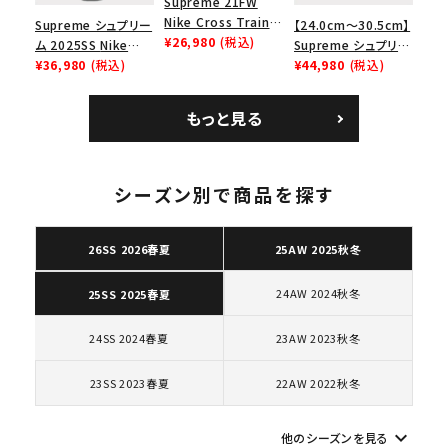
Supreme 21FW
Nike Cross Trainer
Supreme シュプリー
【24.0cm～30.5cm】
Low ナイキクロスト
¥26,980
(税込)
ム 2025SS Nike
Supreme シュプリー
レイナーロウ シュー
Leather Shoulder
¥36,980
(税込)
ム 2023AW Nike
¥44,980
(税込)
ズ ブラック
Bag ナイキレザーシ
Courtposite ナイキ
ョルダーバッグ ブラッ
コートポジット スニー
もっと見る
ク 黒
カー ホワイト 白
シーズン別で商品を探す
キーワードから探す
search
26SS 2026春夏
25AW 2025秋冬
人気ワード
2026SS
2025AW
2025SS
Tシャツ・ロングスリーブ
キャップ・ハット
パーカー・クルーネック
24AW 2024秋冬
25SS 2025春夏
ショルダー・ウエストバッグ
ボックスロゴ
ブラックスウェット
24SS 2024春夏
23AW 2023秋冬
カテゴリーから探す
23SS 2023春夏
22AW 2022秋冬
コラボレーションブランドから探す
keyboard_arrow_down
他のシーズンを見る