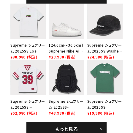
Supreme シュプリー
【24.0cm～30.5cm】
Supreme シュプリー
ム 2025SS Los
Supreme Nike Air
ム 2025SS Washed
Angeles Fire Relief
¥30,980
(税込)
Force 1 Low シュプ
¥28,980
(税込)
Chino Twill Camp
¥24,980
(税込)
Box Logo Tee ファ
リーム ナイキエアフォ
Cap ウォッシュチノツ
イヤーリリーフボック
ース１スニーカー シ
イルキャンプキャップ
スロゴTシャツ ホワ
ューズ ホワイト
ブラック 黒
イト 白
Supreme シュプリー
Supreme シュプリー
Supreme シュプリー
ム 2025SS
ム 2025SS
ム 2025SS
Bandana Football
¥52,980
(税込)
Backpack バックパッ
¥48,980
(税込)
Homerun Tee ホー
¥19,980
(税込)
Jersey バンダナ フッ
ク ブラック 黒
ムランTシャツ ライト
トボール ジャージ ホ
パイン
もっと見る
ワイト