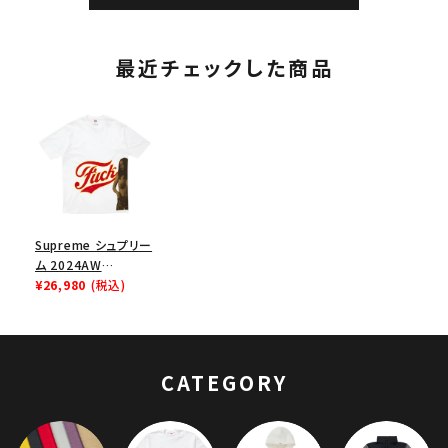
最近チェックした商品
Supreme シュプリー
ム 2024AW
Hysteric Glamour
¥26,980
(税込)
Fuck Tee ヒステリッ
クグラマーファックT
シャツ ホワイト 白
CATEGORY