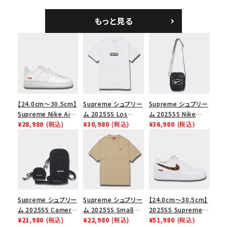
ハリスツイード キャ
ト バックパック タンレ
Bag ベルベット スモ
ンプキャップ ブラック
オパード
ール メッセンジャー
もっと見る
バッグ レッドレオパー
ド
【24.0cm～30.5cm】
Supreme シュプリー
Supreme シュプリー
Supreme Nike Air
ム 2025SS Los
ム 2025SS Nike
Force 1 Low シュプ
¥28,980
(税込)
Angeles Fire Relief
¥30,980
(税込)
Leather Shoulder
¥36,980
(税込)
リーム ナイキエアフォ
Box Logo Tee ファ
Bag ナイキレザーシ
ース１スニーカー シ
イヤーリリーフボック
ョルダーバッグ ブラッ
ューズ ホワイト
スロゴTシャツ ホワ
ク 黒
イト 白
Supreme シュプリー
Supreme シュプリー
【24.0cm～30.5cm】
ム 2025SS Camera
ム 2025SS Small
2025SS Supreme
Bag + Mini Pouch
¥21,980
(税込)
Box Tee スモールボ
¥22,980
(税込)
GOODENOUGH
¥51,980
(税込)