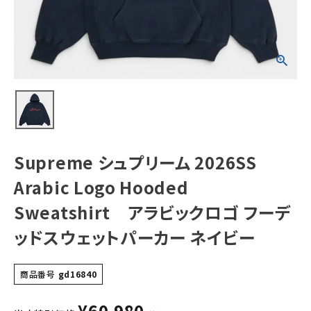
Sweatshirt ア
ラビックロゴ フー
デッドスウェットパ
ーカー ネイビー
NEW ITEMS
CATEGORY
Tシャツ・ロングスリーブ
パーカー・トレーナー
ジャケット・アウター
Supreme シュプリーム 2026SS
キャップ・ハット
Arabic Logo Hooded
ニット帽・ビーニー
Sweatshirt アラビックロゴ フーデ
ッドスウェットパーカー ネイビー
バックパック・リュック
その他バッグ類
商品番号
gd16840
スニーカー・ブーツ
¥
60,980