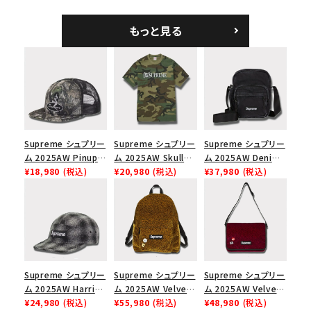
ラフィアメッシュバック
ホワイト
ブラック
5パネルキャップ ブラ
もっと見る
ック
Supreme シュプリー
Supreme シュプリー
Supreme シュプリー
ム 2025AW Pinup
ム 2025AW Skull
ム 2025AW Denim
Mesh Back 5-Panel
¥18,980
(税込)
Tee スカル Tシャ
¥20,980
(税込)
Shoulder Bag デニ
¥37,980
(税込)
Capピンアップ メッシ
ツ ウッドランドカモ
ム ショルダーバッグ
ュバック 5パネルキャ
ブラック
ップ トゥルーティン
バーHTC フォールカ
モ
Supreme シュプリー
Supreme シュプリー
Supreme シュプリー
ム 2025AW Harris
ム 2025AW Velvet
ム 2025AW Velvet
Tweed Camp Cap
¥24,980
(税込)
Backpack ベルベッ
¥55,980
(税込)
Small Messenger
¥48,980
(税込)