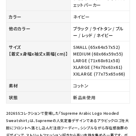
ェットパーカー
カラー
ネイビー
他のカラー
ブラック
/
ライトタン
/
ブル
ー
/
レッド
/
ネイビー
サイズ
SMALL (65x64x57x52)
【着丈x身幅x袖丈x肩幅(cm)】
MEDIUM (68x66x59x55)
LARGE (71x68x61x58)
XLARGE (74x70x63x61)
XXLARGE (77x75x65x66)
素材
コットン
状態
新品未使用
2026SSコレクションで登場した「Supreme Arabic Logo Hooded
Sweatshirt」は、Supremeの人気定番デザインであるアラビックロゴを大
胆にフロントへ落とし込んだ注目フーディー。シンプルながら存在感抜群の
デザインで、ストリートファッション好きから高い支持を集める一着です。 ボ