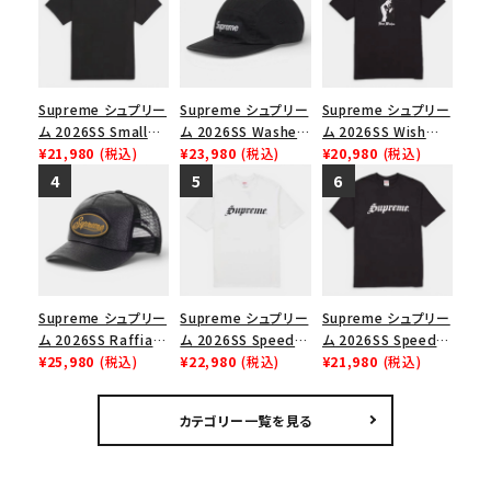
Supreme シュプリー
Supreme シュプリー
Supreme シュプリー
ム 2026SS Small
ム 2026SS Washed
ム 2026SS Wish
Box Tee スモールボ
¥21,980
(税込)
Chino Twill Camp
¥23,980
(税込)
Tee ウィッシュTシ
¥20,980
(税込)
ックスTシャツ ブラッ
Cap ウォッシュド チ
ャツ ブラック
ク
ノツイル キャンプキャ
ップ ブラック
Supreme シュプリー
Supreme シュプリー
Supreme シュプリー
ム 2026SS Raffia
ム 2026SS Speed
ム 2026SS Speed
Mesh Back 5-Panel
¥25,980
(税込)
Tee スピードTシャツ
¥22,980
(税込)
Tee スピードTシャツ
¥21,980
(税込)
ラフィアメッシュバック
ホワイト
ブラック
5パネルキャップ ブラ
カテゴリー一覧を見る
ック