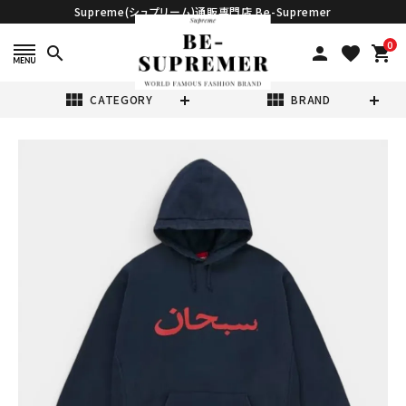
Supreme(シュプリーム)通販専門店 Be-Supremer
0
search
person
favorite
shopping_cart
view_module
view_module
CATEGORY
BRAND
search
Supreme シュプ
リーム 2026SS
Arabic Logo
¥52,980
(税込)
Hooded