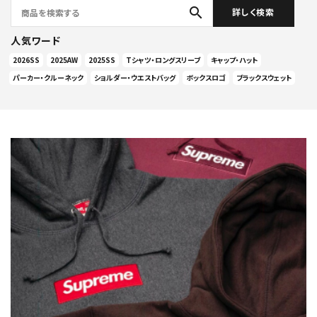
search
詳しく検索
人気ワード
2026SS
2025AW
2025SS
Tシャツ・ロングスリーブ
キャップ・ハット
パーカー・クルーネック
ショルダー・ウエストバッグ
ボックスロゴ
ブラックスウェット