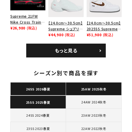
キーワードから探す
search
Supreme 21FW
人気ワード
2026SS
2025AW
2025SS
Tシャツ・ロングスリーブ
Nike Cross Trainer
【24.0cm～30.5cm】
【24.0cm～30.5cm】
キャップ・ハット
パーカー・クルーネック
Low ナイキクロスト
¥26,980
(税込)
Supreme シュプリー
2025SS Supreme
レイナーロウ シュー
ム 2023AW Nike
¥44,980
(税込)
GOODENOUGH
¥51,980
(税込)
ショルダー・ウエストバッグ
ボックスロゴ
ブラックスウェット
ズ ブラック
Courtposite ナイキ
Nike Air Force 1
カテゴリーから探す
コートポジット スニー
Low AF1 シュプリー
もっと見る
カー ホワイト 白
ムグッドイナフ ナイキ
エアフォース１スニー
コラボレーションブランドから探す
カー シューズ ホワイ
ト
シーズン別で商品を探す
シーズンから探す
26SS 2026春夏
25AW 2025秋冬
並び順
24AW 2024秋冬
25SS 2025春夏
24SS 2024春夏
23AW 2023秋冬
価格から探す
円 ～
円
23SS 2023春夏
22AW 2022秋冬