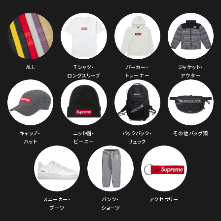
ALL
Tシャツ・
パーカー・
ジャケット・
ロングスリーブ
トレーナー
アウター
キャップ・
ニット帽・
バックパック・
その他バッグ類
ハット
ビーニー
リュック
スニーカー・
パンツ・
アクセサリー
ブーツ
ショーツ