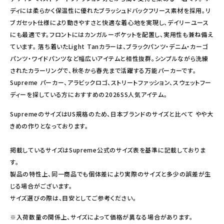
ディには柔らかく保温性に優れたブラッシュドバックフリース素材を採用。リ
ブガセット仕様により動きやすさと快適な着心地を実現し、デイリーユース
にも最適です。フロントにはカンガルーポケットを配置し、実用性も兼ね備え
ています。 落ち着いたLight Tanカラーは、ブラックパンツ・デニム・カーゴ
パンツ・ワイドパンツなど幅広いアイテムと相性抜群。シンプルながら洗練
されたカラーリングで、秋冬から春先まで活躍する万能パーカーです。
Supreme パーカー、アラビックロゴ、ストリートファッション、スウェットフー
ディーを探している方におすすめの2026SS人気アイテム。
SupremeのサイズはUS規格のため、日本ブランドのサイズと比べて やや大
きめの作りとなっております。
掲載しているサイズはSupreme公式のサイズ表を基準に記載しておりま
す。
製品の特性上、同一商品でも個体差により実際のサイズと多少の誤差が生
じる場合がございます。
サイズ選びの際は、目安としてご参考ください。
※入荷数量の関係上、サイズによって価格が異なる場合があります。