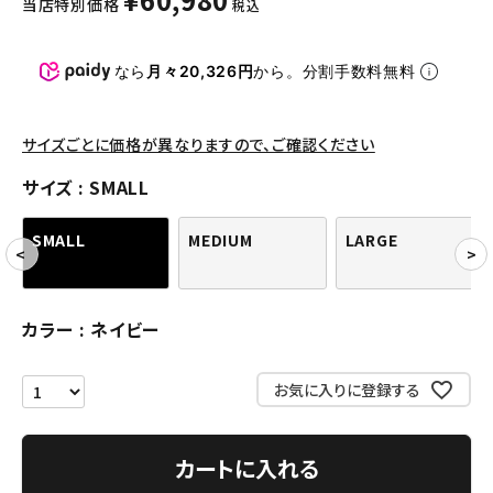
当店特別価格
税込
パンツ・ショーツ
アクセサリー
なら
月々20,326円
から。分割手数料無料
COLLABORATION BRAND
サイズごとに価格が異なりますので、ご確認ください
SEASON
サイズ
SMALL
CONTENTS
SMALL
MEDIUM
LARGE
ACCOUNT MENU
ようこそ ゲスト 様
カラー
ネイビー
meeting_room
person
ログイン
会員登録
お気に入りに登録する
Follow us
カートに入れる