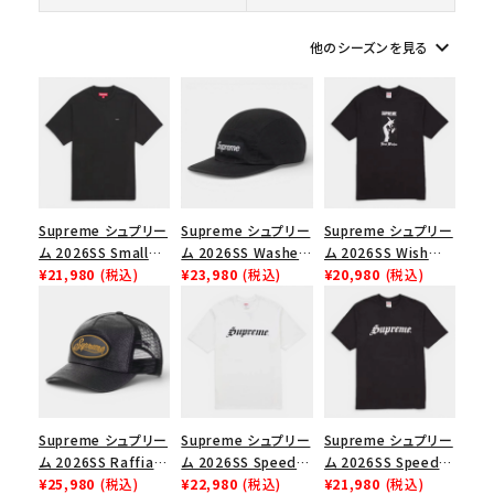
在庫のない商品を表示する
keyboard_arrow_down
他のシーズンを見る
絞り込んで検索する
Supreme シュプリー
Supreme シュプリー
Supreme シュプリー
ム 2026SS Small
ム 2026SS Washed
ム 2026SS Wish
Box Tee スモールボ
¥21,980
(税込)
Chino Twill Camp
¥23,980
(税込)
Tee ウィッシュTシ
¥20,980
(税込)
ックスTシャツ ブラッ
Cap ウォッシュド チ
ャツ ブラック
ク
ノツイル キャンプキャ
ップ ブラック
Supreme シュプリー
Supreme シュプリー
Supreme シュプリー
ム 2026SS Raffia
ム 2026SS Speed
ム 2026SS Speed
Mesh Back 5-Panel
¥25,980
(税込)
Tee スピードTシャツ
¥22,980
(税込)
Tee スピードTシャツ
¥21,980
(税込)