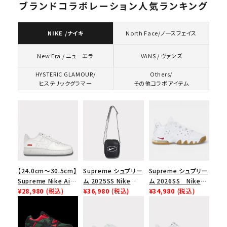
ブランドコラボレーション人気ランキング
NIKE /ナイキ
North Face/ノースフェイス
VANS / ヴァンズ
New Era / ニューエラ
HYSTERIC GLAMOUR/
Others/
ヒステリックグラマー
その他コラボアイテム
【24.0cm～30.5cm】
Supreme シュプリー
Supreme シュプリー
Supreme Nike Air
ム 2025SS Nike
ム 2026SS Nike
Force 1 Low シュプ
¥28,980
(税込)
Leather Shoulder
¥36,980
(税込)
SB Air Max 2 CB 94
¥34,980
(税込)
リーム ナイキエアフォ
Bag ナイキレザーシ
Low SP ナイキ SB
ース１スニーカー シ
ョルダーバッグ ブラッ
エアマックス2 CB 94
ューズ ホワイト
ク 黒
ロー SP ホワイト