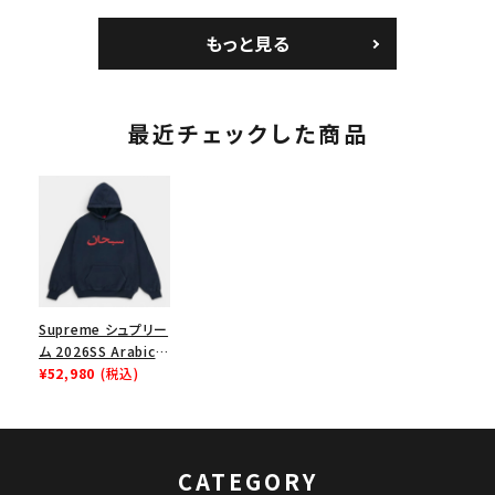
カメラバッグ ミニポー
ックスTシャツ タン
Nike Air Force 1
チ ブラック 黒
Low AF1 シュプリー
もっと見る
ムグッドイナフ ナイキ
エアフォース１スニー
カー シューズ ホワイ
ト
最近チェックした商品
Supreme シュプリー
ム 2026SS Arabic
Logo Hooded
¥52,980
(税込)
Sweatshirt アラビ
ックロゴ フーデッドス
ウェットパーカー ネイ
ビー
CATEGORY