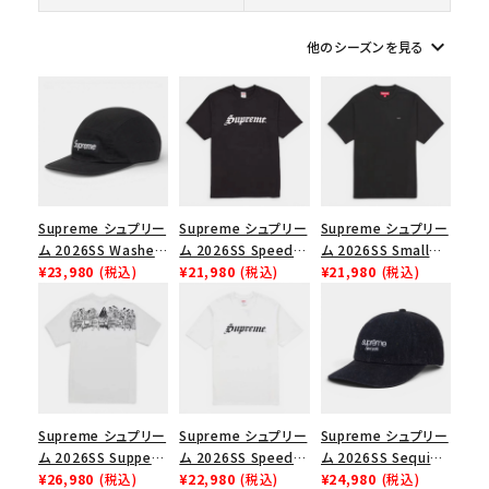
在庫のない商品を表示する
keyboard_arrow_down
他のシーズンを見る
絞り込んで検索する
Supreme シュプリー
Supreme シュプリー
Supreme シュプリー
ム 2026SS Washed
ム 2026SS Speed
ム 2026SS Small
Chino Twill Camp
¥23,980
(税込)
Tee スピードTシャツ
¥21,980
(税込)
Box Tee スモールボ
¥21,980
(税込)
Cap ウォッシュド チ
ブラック
ックスTシャツ ブラッ
ノツイル キャンプキャ
ク
ップ ブラック
Supreme シュプリー
Supreme シュプリー
Supreme シュプリー
ム 2026SS Supper
ム 2026SS Speed
ム 2026SS Sequin
Tee サパーTシャツ
¥26,980
(税込)
Tee スピードTシャツ
¥22,980
(税込)
Denim Classic
¥24,980
(税込)