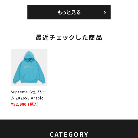
Jersey バンダナ フッ
ク ブラック 黒
ムランTシャツ ライト
トボール ジャージ ホ
パイン
もっと見る
ワイト
最近チェックした商品
Supreme シュプリー
ム 2026SS Arabic
Logo Hooded
¥52,980
(税込)
Sweatshirt アラビ
ックロゴ フーデッドス
ウェットパーカー ブル
ー
CATEGORY