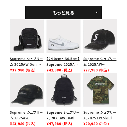
ホワイト
ホワイト
Logo 6-Panel シ
ークインデニム クラ
もっと見る
シックロゴ 6パネルキ
ャップ ブラック
Supreme シュプリー
【24.0cm～30.5cm】
Supreme シュプリー
ム 2025AW Denim
Supreme 2025AW
ム 2025AW
Shoulder Bag デニ
¥37,980
(税込)
Nike SB Dunk Low
¥42,980
(税込)
Pigment Coated
¥27,980
(税込)
ム ショルダーバッグ
ナイキ SB ダンク ロ
2-Tone S Logo 6-
ブラック
ー スニーカー ホワイ
Panel Cap ピグメン
ト
トコーテッド 2トーン
エスロゴ 6パネルキャ
ップ ブラック
Supreme シュプリー
Supreme シュプリー
Supreme シュプリー
ム 2025AW
ム 2025AW Denim
ム 2025AW Skull
Overdyed Camp
¥23,980
(税込)
Backpack デニム バ
¥47,980
(税込)
Tee スカル Tシャ
¥20,980
(税込)