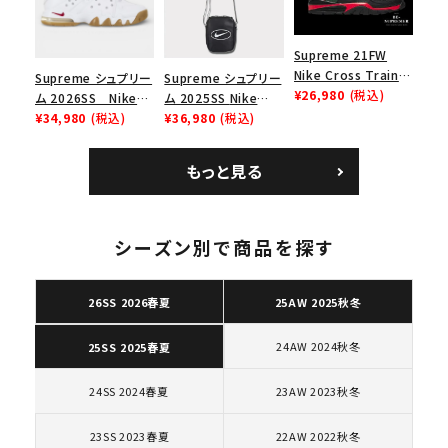
キーワードから探す
search
Supreme 21FW
人気ワード
2026SS
2025AW
2025SS
Tシャツ・ロングスリーブ
Nike Cross Trainer
Supreme シュプリー
Supreme シュプリー
キャップ・ハット
パーカー・クルーネック
Low ナイキクロスト
¥26,980
(税込)
ム 2026SS Nike
ム 2025SS Nike
レイナーロウ シュー
SB Air Max 2 CB 94
¥34,980
(税込)
Leather Shoulder
¥36,980
(税込)
ショルダー・ウエストバッグ
ボックスロゴ
ブラックスウェット
ズ ブラック
Low SP ナイキ SB
Bag ナイキレザーシ
カテゴリーから探す
エアマックス2 CB 94
ョルダーバッグ ブラッ
もっと見る
ロー SP ホワイト
ク 黒
コラボレーションブランドから探す
シーズン別で商品を探す
シーズンから探す
26SS 2026春夏
25AW 2025秋冬
並び順
24AW 2024秋冬
25SS 2025春夏
24SS 2024春夏
23AW 2023秋冬
価格から探す
円 ～
円
23SS 2023春夏
22AW 2022秋冬