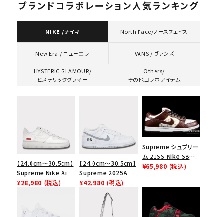
ブランドコラボレーション人気ランキング
NIKE /ナイキ
North Face/ノースフェイス
VANS / ヴァンズ
New Era / ニューエラ
HYSTERIC GLAMOUR/
Others/
ヒステリックグラマー
その他コラボアイテム
Supreme シュプリー
ム 21SS Nike SB
【24.0cm～30.5cm】
【24.0cm～30.5cm】
Dunk Low ナイキSB
¥65,980
(税込)
Supreme Nike Air
Supreme 2025AW
ダンクロウ スニーカ
Force 1 Low シュプ
¥28,980
(税込)
Nike SB Dunk Low
¥42,980
(税込)
ー ブラウン
リーム ナイキエアフォ
ナイキ SB ダンク ロ
ース１スニーカー シ
ー スニーカー ホワイ
ューズ ホワイト
ト