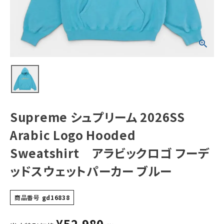
Sweatshirt ア
ラビックロゴ フー
デッドスウェットパ
ーカー ブルー
NEW ITEMS
CATEGORY
Tシャツ・ロングスリーブ
パーカー・トレーナー
ジャケット・アウター
Supreme シュプリーム 2026SS
キャップ・ハット
Arabic Logo Hooded
ニット帽・ビーニー
Sweatshirt アラビックロゴ フーデ
ッドスウェットパーカー ブルー
バックパック・リュック
その他バッグ類
商品番号
gd16838
スニーカー・ブーツ
¥
52,980