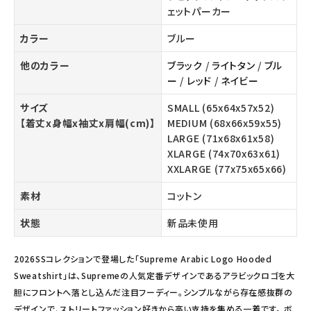
ェットパーカー
カラー
ブルー
他のカラー
ブラック
/
ライトタン
/
ブル
ー
/
レッド
/
ネイビー
サイズ
SMALL (65x64x57x52)
【着丈x身幅x袖丈x肩幅(cm)】
MEDIUM (68x66x59x55)
LARGE (71x68x61x58)
XLARGE (74x70x63x61)
XXLARGE (77x75x65x66)
素材
コットン
状態
新品未使用
2026SSコレクションで登場した「Supreme Arabic Logo Hooded
Sweatshirt」は、Supremeの人気定番デザインであるアラビックロゴを大
胆にフロントへ落とし込んだ注目フーディー。シンプルながら存在感抜群の
デザインで、ストリートファッション好きから高い支持を集める一着です。 ボ