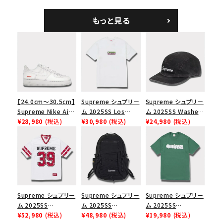
Cap オーバーダイド
ックパック ブラック
ツ ウッドランドカモ
キャンプキャップ ブ
もっと見る
ラック
【24.0cm～30.5cm】
Supreme シュプリー
Supreme シュプリー
Supreme Nike Air
ム 2025SS Los
ム 2025SS Washed
Force 1 Low シュプ
¥28,980
(税込)
Angeles Fire Relief
¥30,980
(税込)
Chino Twill Camp
¥24,980
(税込)
リーム ナイキエアフォ
Box Logo Tee ファ
Cap ウォッシュチノツ
ース１スニーカー シ
イヤーリリーフボック
イルキャンプキャップ
ューズ ホワイト
スロゴTシャツ ホワ
ブラック 黒
イト 白
Supreme シュプリー
Supreme シュプリー
Supreme シュプリー
ム 2025SS
ム 2025SS
ム 2025SS
Bandana Football
¥52,980
(税込)
Backpack バックパッ
¥48,980
(税込)
Homerun Tee ホー
¥19,980
(税込)