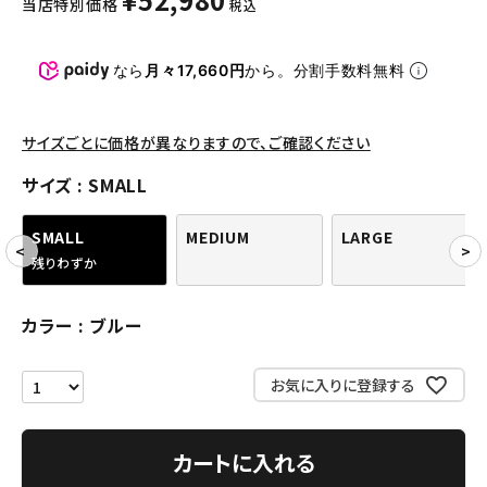
当店特別価格
税込
パンツ・ショーツ
アクセサリー
なら
月々17,660円
から。分割手数料無料
COLLABORATION BRAND
サイズごとに価格が異なりますので、ご確認ください
SEASON
サイズ
SMALL
CONTENTS
SMALL
MEDIUM
LARGE
残りわずか
ACCOUNT MENU
ようこそ ゲスト 様
カラー
ブルー
meeting_room
person
ログイン
会員登録
お気に入りに登録する
Follow us
カートに入れる