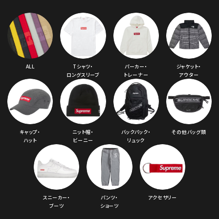
ALL
Tシャツ・
パーカー・
ジャケット・
ロングスリーブ
トレーナー
アウター
キャップ・
ニット帽・
バックパック・
その他バッグ類
ハット
ビーニー
リュック
スニーカー・
パンツ・
アクセサリー
ブーツ
ショーツ