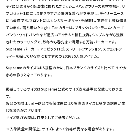
ディには柔らかく保温性に優れたブラッシュドバックフリース素材を採用。リ
ブガセット仕様により動きやすさと快適な着心地を実現し、デイリーユース
にも最適です。フロントにはカンガルーポケットを配置し、実用性も兼ね備え
ています。 落ち着いたLight Tanカラーは、ブラックパンツ・デニム・カーゴ
パンツ・ワイドパンツなど幅広いアイテムと相性抜群。シンプルながら洗練
されたカラーリングで、秋冬から春先まで活躍する万能パーカーです。
Supreme パーカー、アラビックロゴ、ストリートファッション、スウェットフー
ディーを探している方におすすめの2026SS人気アイテム。
SupremeのサイズはUS規格のため、日本ブランドのサイズと比べて やや大
きめの作りとなっております。
掲載しているサイズはSupreme公式のサイズ表を基準に記載しておりま
す。
製品の特性上、同一商品でも個体差により実際のサイズと多少の誤差が生
じる場合がございます。
サイズ選びの際は、目安としてご参考ください。
※入荷数量の関係上、サイズによって価格が異なる場合があります。