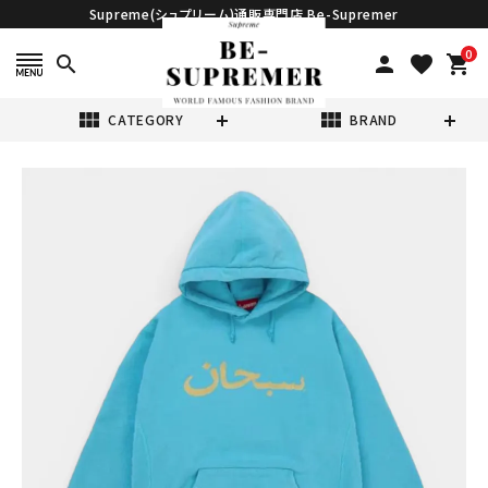
Supreme(シュプリーム)通販専門店 Be-Supremer
0
search
person
favorite
shopping_cart
view_module
view_module
CATEGORY
BRAND
search
Supreme シュプ
リーム 2026SS
Arabic Logo
¥52,980
(税込)
Hooded