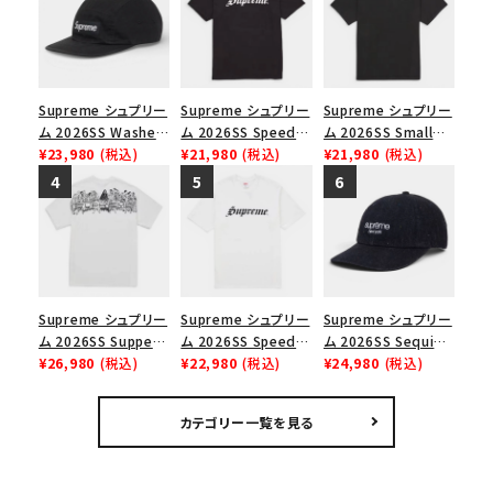
Supreme シュプリー
Supreme シュプリー
Supreme シュプリー
ム 2026SS Washed
ム 2026SS Speed
ム 2026SS Small
Chino Twill Camp
¥23,980
(税込)
Tee スピードTシャツ
¥21,980
(税込)
Box Tee スモールボ
¥21,980
(税込)
Cap ウォッシュド チ
ブラック
ックスTシャツ ブラッ
ノツイル キャンプキャ
ク
ップ ブラック
Supreme シュプリー
Supreme シュプリー
Supreme シュプリー
ム 2026SS Supper
ム 2026SS Speed
ム 2026SS Sequin
Tee サパーTシャツ
¥26,980
(税込)
Tee スピードTシャツ
¥22,980
(税込)
Denim Classic
¥24,980
(税込)
ホワイト
ホワイト
Logo 6-Panel シ
ークインデニム クラ
カテゴリー一覧を見る
シックロゴ 6パネルキ
ャップ ブラック