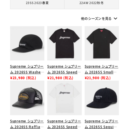
23SS 2023春夏
22AW 2022秋冬
シーズンから探す
keyboard_arrow_down
他のシーズンを見る
並び順
価格から探す
円 ～
円
Supreme シュプリー
Supreme シュプリー
Supreme シュプリー
ム 2026SS Washed
ム 2026SS Speed
ム 2026SS Small
在庫のない商品を表示する
Chino Twill Camp
¥23,980
(税込)
Tee スピードTシャツ
¥21,980
(税込)
Box Tee スモールボ
¥21,980
(税込)
Cap ウォッシュド チ
ブラック
ックスTシャツ ブラッ
ノツイル キャンプキャ
ク
絞り込んで検索する
ップ ブラック
Supreme シュプリー
Supreme シュプリー
Supreme シュプリー
ム 2026SS Raffia
ム 2026SS Speed
ム 2026SS Sequin