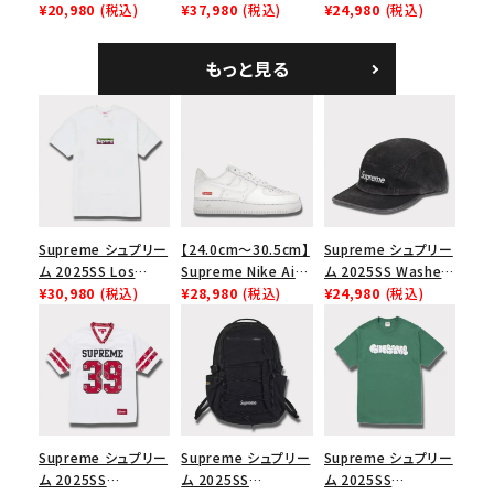
Tee スカル Tシャ
¥20,980
(税込)
Shoulder Bag デニ
¥37,980
(税込)
Tweed Camp Cap
¥24,980
(税込)
ツ ウッドランドカモ
ム ショルダーバッグ
ハリスツイード キャ
ブラック
ンプキャップ ブラック
もっと見る
Supreme シュプリー
【24.0cm～30.5cm】
Supreme シュプリー
ム 2025SS Los
Supreme Nike Air
ム 2025SS Washed
Angeles Fire Relief
¥30,980
(税込)
Force 1 Low シュプ
¥28,980
(税込)
Chino Twill Camp
¥24,980
(税込)
Box Logo Tee ファ
リーム ナイキエアフォ
Cap ウォッシュチノツ
イヤーリリーフボック
ース１スニーカー シ
イルキャンプキャップ
スロゴTシャツ ホワ
ューズ ホワイト
ブラック 黒
イト 白
Supreme シュプリー
Supreme シュプリー
Supreme シュプリー
ム 2025SS
ム 2025SS
ム 2025SS