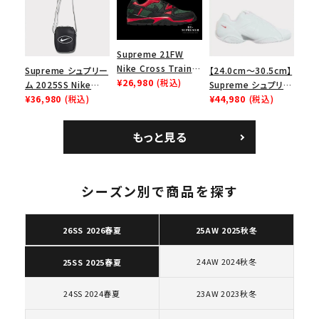
ューズ ホワイト
ロー SP ホワイト
Supreme 21FW
Nike Cross Trainer
Supreme シュプリー
【24.0cm～30.5cm】
Low ナイキクロスト
¥26,980
(税込)
ム 2025SS Nike
Supreme シュプリー
レイナーロウ シュー
Leather Shoulder
¥36,980
(税込)
ム 2023AW Nike
¥44,980
(税込)
ズ ブラック
Bag ナイキレザーシ
Courtposite ナイキ
ョルダーバッグ ブラッ
コートポジット スニー
もっと見る
ク 黒
カー ホワイト 白
キーワードから探す
シーズン別で商品を探す
search
人気ワード
2026SS
2025AW
2025SS
Tシャツ・ロングスリーブ
26SS 2026春夏
25AW 2025秋冬
キャップ・ハット
パーカー・クルーネック
ショルダー・ウエストバッグ
ボックスロゴ
ブラックスウェット
24AW 2024秋冬
25SS 2025春夏
カテゴリーから探す
24SS 2024春夏
23AW 2023秋冬
コラボレーションブランドから探す