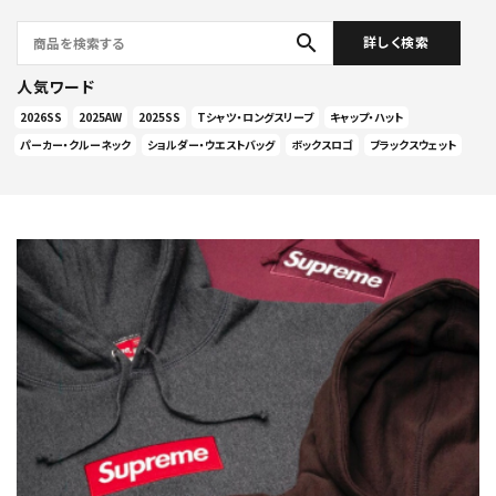
search
詳しく検索
人気ワード
2026SS
2025AW
2025SS
Tシャツ・ロングスリーブ
キャップ・ハット
パーカー・クルーネック
ショルダー・ウエストバッグ
ボックスロゴ
ブラックスウェット