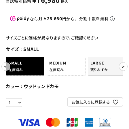
当店特別価格
税込
パンツ・ショーツ
アクセサリー
なら
月々25,660円
から。分割手数料無料
COLLABORATION BRAND
サイズごとに価格が異なりますので、ご確認ください
SEASON
サイズ
SMALL
CONTENTS
SMALL
MEDIUM
LARGE
在庫切れ
在庫切れ
残りわずか
ACCOUNT MENU
ようこそ ゲスト 様
カラー
ウッドランドカモ
meeting_room
person
ログイン
会員登録
お気に入りに登録する
Follow us