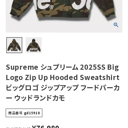
Sweatshirt ビッ
グロゴ ジップアッ
プ フードパーカー
ウッドランドカモ
NEW ITEMS
CATEGORY
Tシャツ・ロングスリーブ
パーカー・トレーナー
ジャケット・アウター
Supreme シュプリーム 2025SS Big
キャップ・ハット
Logo Zip Up Hooded Sweatshirt
ニット帽・ビーニー
ビッグロゴ ジップアップ フードパーカ
ー ウッドランドカモ
バックパック・リュック
その他バッグ類
商品番号
gd15918
スニーカー・ブーツ
¥
76,980