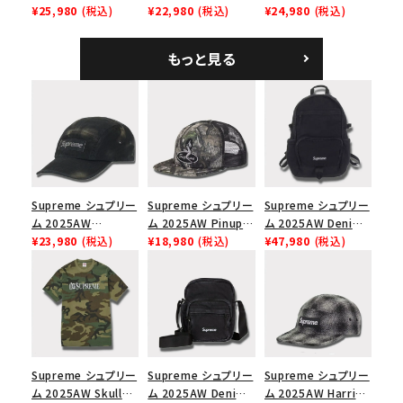
Mesh Back 5-Panel
¥25,980
(税込)
Tee スピードTシャツ
¥22,980
(税込)
Denim Classic
¥24,980
(税込)
ラフィアメッシュバック
ホワイト
Logo 6-Panel シ
5パネルキャップ ブラ
ークインデニム クラ
もっと見る
ック
シックロゴ 6パネルキ
ャップ ブラック
Supreme シュプリー
Supreme シュプリー
Supreme シュプリー
ム 2025AW
ム 2025AW Pinup
ム 2025AW Denim
Overdyed Camp
¥23,980
(税込)
Mesh Back 5-Panel
¥18,980
(税込)
Backpack デニム バ
¥47,980
(税込)
Cap オーバーダイド
Capピンアップ メッシ
ックパック ブラック
キャンプキャップ ブ
ュバック 5パネルキャ
ラック
ップ トゥルーティン
バーHTC フォールカ
モ
Supreme シュプリー
Supreme シュプリー
Supreme シュプリー
ム 2025AW Skull
ム 2025AW Denim
ム 2025AW Harris