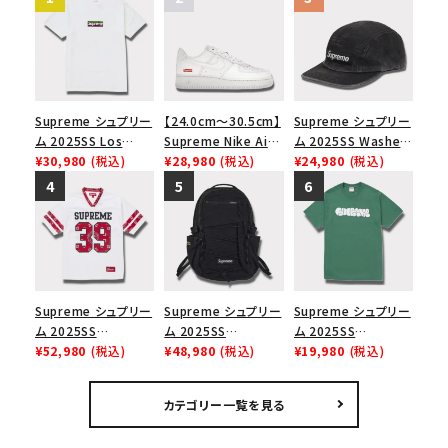
Supreme シュプリー
【24.0cm～30.5cm】
Supreme シュプリー
ム 2025SS Los
Supreme Nike Air
ム 2025SS Washed
Angeles Fire Relief
¥30,980
(税込)
Force 1 Low シュプ
¥28,980
(税込)
Chino Twill Camp
¥24,980
(税込)
Box Logo Tee ファ
リーム ナイキエアフォ
Cap ウォッシュチノツ
イヤーリリーフボック
ース１スニーカー シ
イルキャンプキャップ
スロゴTシャツ ホワ
ューズ ホワイト
ブラック 黒
イト 白
Supreme シュプリー
Supreme シュプリー
Supreme シュプリー
ム 2025SS
ム 2025SS
ム 2025SS
Bandana Football
¥52,980
(税込)
Backpack バックパッ
¥48,980
(税込)
Homerun Tee ホー
¥19,980
(税込)
Jersey バンダナ フッ
ク ブラック 黒
ムランTシャツ ライト
トボール ジャージ ホ
パイン
カテゴリー一覧を見る
ワイト