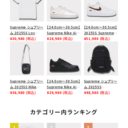
Supreme シュプリー
【24.0cm～30.5cm】
【24.0cm～30.5cm】
ム 2025SS Los
Supreme Nike Air
2025SS Supreme
Angeles Fire Relief
¥30,980
(税込)
Force 1 Low シュプ
¥28,980
(税込)
GOODENOUGH
¥51,980
(税込)
Box Logo Tee ファ
リーム ナイキエアフォ
Nike Air Force 1
イヤーリリーフボック
ース１スニーカー シ
Low AF1 シュプリー
スロゴTシャツ ホワ
ューズ ホワイト
ムグッドイナフ ナイキ
イト 白
エアフォース１スニー
カー シューズ ホワイ
ト
Supreme シュプリー
【24.0cm～30.5cm】
Supreme シュプリー
ム 2025SS Nike
Supreme Nike Air
ム 2025SS
Leather Shoulder
¥36,980
(税込)
Force 1 Low シュプ
¥29,980
(税込)
Backpack バックパッ
¥48,980
(税込)
Bag ナイキレザーシ
リーム ナイキエアフォ
ク ブラック 黒
ョルダーバッグ ブラッ
ース１スニーカー シ
ク 黒
ューズ ブラック
カテゴリー内ランキング