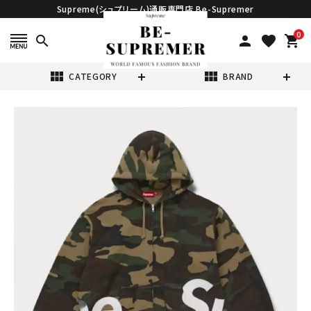
Supreme(シュプリーム)通販専門店 Be-Supremer
0
search
person
favorite
shopping_cart
view_module
view_module
CATEGORY
BRAND
search
Supreme シュプ
リーム 2025SS
Big Logo Zip
¥69,980
(税込)
Up Hooded