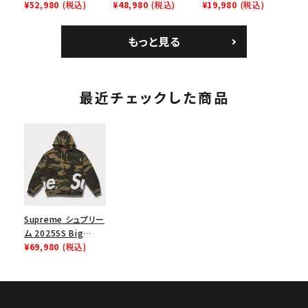
Bandana Football
¥52,980
(税込)
Backpack バックパッ
¥48,980
(税込)
Homerun Tee ホー
¥19,980
(税込)
Jersey バンダナ フッ
ク ブラック 黒
ムランTシャツ ライト
トボール ジャージ ホ
パイン
もっと見る
ワイト
最近チェックした商品
Supreme シュプリー
ム 2025SS Big
Logo Zip Up
¥69,980
(税込)
Hooded
Sweatshirt ビッグ
ロゴ ジップアップ フ
ードパーカー ウッドラ