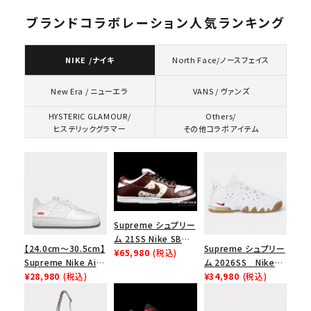
ブランドコラボレーション人気ランキング
NIKE /ナイキ
North Face/ノースフェイス
VANS / ヴァンズ
New Era / ニューエラ
HYSTERIC GLAMOUR/
Others/
ヒステリックグラマー
その他コラボアイテム
Supreme シュプリー
ム 21SS Nike SB
【24.0cm～30.5cm】
Supreme シュプリー
Dunk Low ナイキSB
¥65,980
(税込)
Supreme Nike Air
ム 2026SS Nike
ダンクロウ スニーカ
Force 1 Low シュプ
¥28,980
(税込)
SB Air Max 2 CB 94
¥34,980
(税込)
ー ブラウン
リーム ナイキエアフォ
Low SP ナイキ SB
ース１スニーカー シ
エアマックス2 CB 94