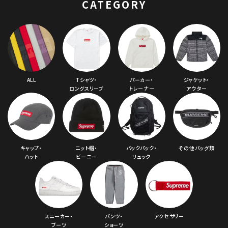
CATEGORY
ンドカモ
ALL
Tシャツ・
パーカー・
ジャケット・
ロングスリーブ
トレーナー
アウター
キャップ・
ニット帽・
バックパック・
その他バッグ類
ハット
ビーニー
リュック
スニーカー・
パンツ・
アクセサリー
ブーツ
ショーツ