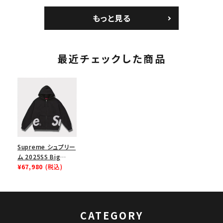
ラック 黒
Cap ウォッシュチノツ
Jersey バンダナ フッ
イルキャンプキャップ
トボール ジャージ ホ
もっと見る
ブラック 黒
ワイト
最近チェックした商品
Supreme シュプリー
ム 2025SS Big
Logo Zip Up
¥67,980
(税込)
Hooded
Sweatshirt ビッグ
ロゴ ジップアップ フ
ードパーカー ブラッ
CATEGORY
ク