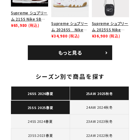
Supreme シュプリー
ム 21SS Nike SB
Supreme シュプリー
Supreme シュプリー
Dunk Low ナイキSB
¥65,980
(税込)
ム 2026SS Nike
ム 2025SS Nike
ダンクロウ スニーカ
SB Air Max 2 CB 94
¥34,980
(税込)
Leather Shoulder
¥36,980
(税込)
ー ブラウン
Low SP ナイキ SB
Bag ナイキレザーシ
エアマックス2 CB 94
ョルダーバッグ ブラッ
もっと見る
ロー SP ホワイト
ク 黒
キーワードから探す
シーズン別で商品を探す
search
人気ワード
2026SS
2025AW
2025SS
Tシャツ・ロングスリーブ
26SS 2026春夏
25AW 2025秋冬
キャップ・ハット
パーカー・クルーネック
ショルダー・ウエストバッグ
ボックスロゴ
ブラックスウェット
24AW 2024秋冬
25SS 2025春夏
カテゴリーから探す
24SS 2024春夏
23AW 2023秋冬
コラボレーションブランドから探す
23SS 2023春夏
22AW 2022秋冬