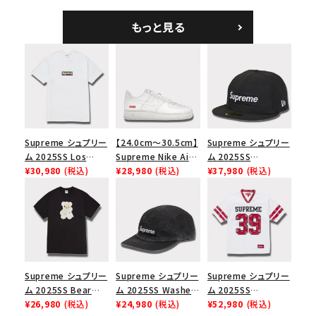
L/S Tee エクソシス
Camp Cap ゴアテッ
ークレ ベースボール
ト マザー ロングスリ
クス ジップ ポケット
ジャージ ブラック
もっと見る
ーブTシャツ ホワイ
キャンプ キャップ リ
ト
アルツリーAPカモ
Supreme シュプリー
【24.0cm～30.5cm】
Supreme シュプリー
ム 2025SS Los
Supreme Nike Air
ム 2025SS
Angeles Fire Relief
¥30,980
(税込)
Force 1 Low シュプ
¥28,980
(税込)
Championship Box
¥37,980
(税込)
Box Logo Tee ファ
リーム ナイキエアフォ
Logo New Era Cap
イヤーリリーフボック
ース１スニーカー シ
チャンピオンシップボ
スロゴTシャツ ホワ
ューズ ホワイト
ックスロゴニューエラ
イト 白
キャップ ブラック 黒
Supreme シュプリー
Supreme シュプリー
Supreme シュプリー
ム 2025SS Bear
ム 2025SS Washed
ム 2025SS
Tee ベア Tシャツ ブ
¥26,980
(税込)
Chino Twill Camp
¥24,980
(税込)
Bandana Football
¥52,980
(税込)