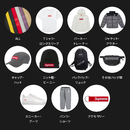
ALL
Tシャツ・
パーカー・
ジャケット・
ロングスリーブ
トレーナー
アウター
キャップ・
ニット帽・
バックパック・
その他バッグ類
ハット
ビーニー
リュック
スニーカー・
パンツ・
アクセサリー
ブーツ
ショーツ