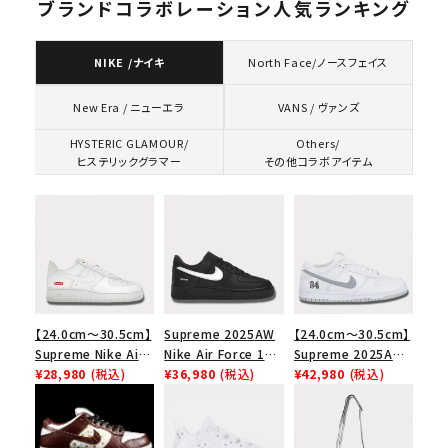
ブランドコラボレーション人気ランキング
NIKE /ナイキ
North Face/ノースフェイス
VANS / ヴァンズ
New Era / ニューエラ
HYSTERIC GLAMOUR/
Others/
ヒステリックグラマー
その他コラボアイテム
【24.0cm～30.5cm】
Supreme 2025AW
【24.0cm～30.5cm】
Supreme Nike Air
Nike Air Force 1
Supreme 2025AW
Force 1 Low シュプ
¥28,980
(税込)
Low シュプリーム ナ
¥36,980
(税込)
Nike SB Dunk Low
¥42,980
(税込)
リーム ナイキエアフォ
イキエアフォース１ス
ナイキ SB ダンク ロ
ース１スニーカー シ
ニーカー シューズ ブ
ー スニーカー ホワイ
ューズ ホワイト
ラック
ト