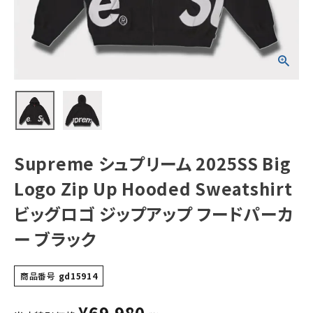
Sweatshirt ビッ
グロゴ ジップアッ
プ フードパーカー
ブラック
NEW ITEMS
CATEGORY
Tシャツ・ロングスリーブ
パーカー・トレーナー
ジャケット・アウター
Supreme シュプリーム 2025SS Big
キャップ・ハット
Logo Zip Up Hooded Sweatshirt
ニット帽・ビーニー
ビッグロゴ ジップアップ フードパーカ
ー ブラック
バックパック・リュック
その他バッグ類
商品番号
gd15914
スニーカー・ブーツ
¥
69,980