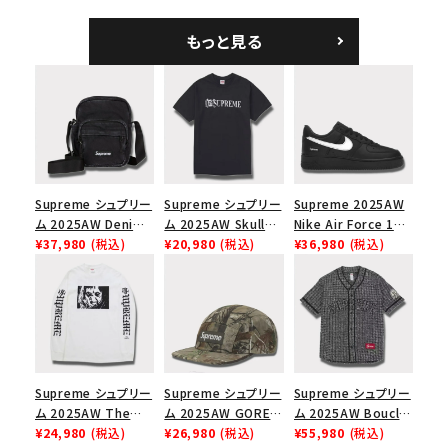
Logo 6-Panel シ
Logo 6-Panel ピグ
バッグ ブラック
ークインデニム クラ
メントコーテッド Sロ
もっと見る
シックロゴ 6パネルキ
ゴ 6パネル ネイビー
ャップ ナチュラル
Supreme シュプリー
Supreme シュプリー
Supreme 2025AW
ム 2025AW Denim
ム 2025AW Skull
Nike Air Force 1
Shoulder Bag デニ
¥37,980
(税込)
Tee スカル Tシャツ
¥20,980
(税込)
Low シュプリーム ナ
¥36,980
(税込)
ム ショルダーバッグ
ブラック
イキエアフォース１ス
ブラック
ニーカー シューズ ブ
ラック
Supreme シュプリー
Supreme シュプリー
Supreme シュプリー
ム 2025AW The
ム 2025AW GORE-
ム 2025AW Boucle
Exorcist Mother
¥24,980
(税込)
TEX Zip Pocket
¥26,980
(税込)
Baseball Jersey ブ
¥55,980
(税込)