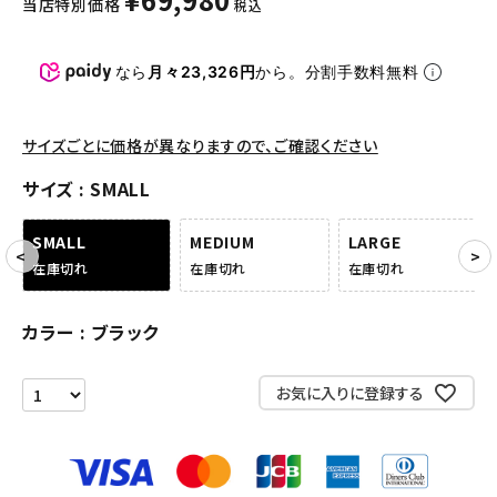
当店特別価格
税込
パンツ・ショーツ
アクセサリー
なら
月々23,326円
から。分割手数料無料
COLLABORATION BRAND
サイズごとに価格が異なりますので、ご確認ください
SEASON
サイズ
SMALL
CONTENTS
SMALL
MEDIUM
LARGE
在庫切れ
在庫切れ
在庫切れ
ACCOUNT MENU
ようこそ ゲスト 様
カラー
ブラック
meeting_room
person
ログイン
会員登録
お気に入りに登録する
Follow us