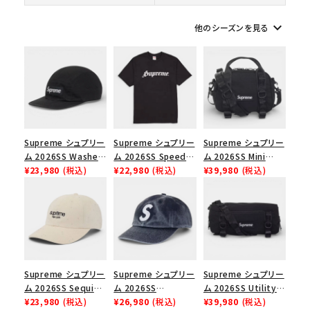
keyboard_arrow_down
他のシーズンを見る
シーズンから探す
並び順
価格から探す
Supreme シュプリー
Supreme シュプリー
Supreme シュプリー
円 ～
円
ム 2026SS Washed
ム 2026SS Speed
ム 2026SS Mini
Chino Twill Camp
¥23,980
(税込)
Tee スピードTシャツ
¥22,980
(税込)
Duffle Bag ミニダッ
¥39,980
(税込)
在庫のない商品を表示する
Cap ウォッシュド チ
ブラック
フルバッグ ブラック
ノツイル キャンプキャ
絞り込んで検索する
ップ ブラック
Supreme シュプリー
Supreme シュプリー
Supreme シュプリー
ム 2026SS Sequin
ム 2026SS
ム 2026SS Utility
Denim Classic
¥23,980
(税込)
Pigment Coated S
¥26,980
(税込)
Bag ユーティリティ
¥39,980
(税込)