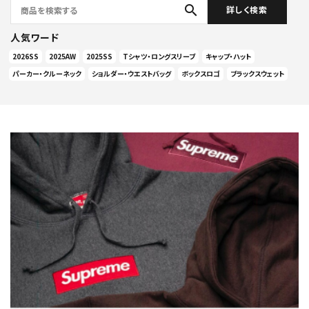
search
詳しく検索
人気ワード
2026SS
2025AW
2025SS
Tシャツ・ロングスリーブ
キャップ・ハット
パーカー・クルーネック
ショルダー・ウエストバッグ
ボックスロゴ
ブラックスウェット