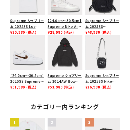
Supreme シュプリー
【24.0cm～30.5cm】
Supreme シュプリー
ム 2025SS Los
Supreme Nike Air
ム 2025SS
Angeles Fire Relief
¥30,980
(税込)
Force 1 Low シュプ
¥28,980
(税込)
Backpack バックパッ
¥48,980
(税込)
Box Logo Tee ファ
リーム ナイキエアフォ
ク ブラック 黒
イヤーリリーフボック
ース１スニーカー シ
スロゴTシャツ ホワ
ューズ ホワイト
イト 白
【24.0cm～30.5cm】
Supreme シュプリー
Supreme シュプリー
2025SS Supreme
ム 2024AW Box
ム 2025SS Nike
GOODENOUGH
¥51,980
(税込)
Logo Hooded
¥53,980
(税込)
Leather Shoulder
¥36,980
(税込)
Nike Air Force 1
Sweatshirt ボック
Bag ナイキレザーシ
Low AF1 シュプリー
スロゴフードパーカー
ョルダーバッグ ブラッ
ムグッドイナフ ナイキ
ブラック 黒
ク 黒
カテゴリー内ランキング
エアフォース１スニー
カー シューズ ホワイ
ト