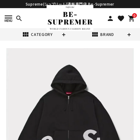
Supreme(シュプリーム)通販専門店 Be-Supremer
0
search
person
favorite
shopping_cart
view_module
view_module
CATEGORY
BRAND
search
Supreme シュプ
リーム 2025SS
Big Logo Zip
¥67,980
(税込)
Up Hooded