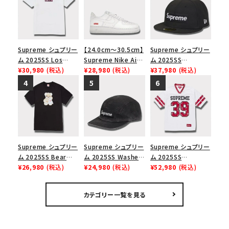
Supreme シュプリー
【24.0cm～30.5cm】
Supreme シュプリー
ム 2025SS Los
Supreme Nike Air
ム 2025SS
Angeles Fire Relief
¥30,980
(税込)
Force 1 Low シュプ
¥28,980
(税込)
Championship Box
¥37,980
(税込)
Box Logo Tee ファ
リーム ナイキエアフォ
Logo New Era Cap
イヤーリリーフボック
ース１スニーカー シ
チャンピオンシップボ
スロゴTシャツ ホワ
ューズ ホワイト
ックスロゴニューエラ
イト 白
キャップ ブラック 黒
Supreme シュプリー
Supreme シュプリー
Supreme シュプリー
ム 2025SS Bear
ム 2025SS Washed
ム 2025SS
Tee ベア Tシャツ ブ
¥26,980
(税込)
Chino Twill Camp
¥24,980
(税込)
Bandana Football
¥52,980
(税込)
ラック 黒
Cap ウォッシュチノツ
Jersey バンダナ フッ
イルキャンプキャップ
トボール ジャージ ホ
カテゴリー一覧を見る
ブラック 黒
ワイト