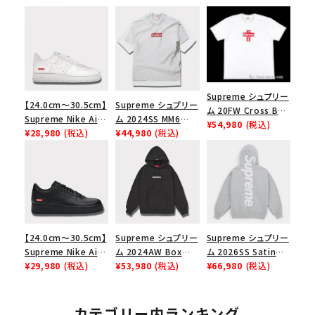
Supreme シュプリー
【24.0cm～30.5cm】
Supreme シュプリー
ム 20FW Cross Box
Supreme Nike Air
ム 2024SS MM6
Logo Tee クロスボ
¥54,980
(税込)
Force 1 Low シュプ
¥28,980
(税込)
Maison Margiela
¥44,980
(税込)
ックスロゴＴシャツ ホ
リーム ナイキエアフォ
Box Logo Tee MM6
ワイト
ース１スニーカー シ
メゾンマルジェラボッ
ューズ ホワイト
クスロゴTシャツ ホ
ワイト 白
キーワードから探す
【24.0cm～30.5cm】
Supreme シュプリー
Supreme シュプリー
search
Supreme Nike Air
ム 2024AW Box
ム 2026SS Satin
人気ワード
2026SS
2025AW
2025SS
Tシャツ・ロングスリーブ
Force 1 Low シュプ
¥29,980
(税込)
Logo Hooded
¥53,980
(税込)
Applique Hooded
¥66,980
(税込)
キャップ・ハット
パーカー・クルーネック
リーム ナイキエアフォ
Sweatshirt ボック
Sweatshirt サテン
ース１スニーカー シ
スロゴフードパーカー
アップリケ フーデッド
ショルダー・ウエストバッグ
ボックスロゴ
ブラックスウェット
ューズ ブラック
ブラック 黒
スウェットパーカー ヘ
カテゴリー内ランキング