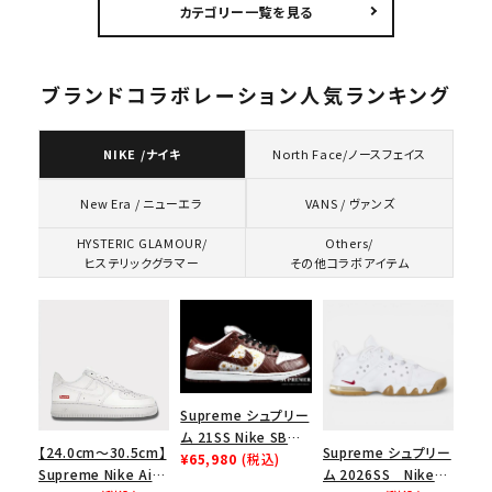
カテゴリー一覧を見る
プTシャツ パウダーブ
ストフェイス アークフ
ネイビー 紺
ルー
ーデッドスウェット パ
ーカー アッシュグレ
ー
ブランドコラボレーション人気ランキング
NIKE /ナイキ
North Face/ノースフェイス
VANS / ヴァンズ
New Era / ニューエラ
HYSTERIC GLAMOUR/
Others/
ヒステリックグラマー
その他コラボアイテム
Supreme シュプリー
ム 21SS Nike SB
【24.0cm～30.5cm】
Supreme シュプリー
Dunk Low ナイキSB
¥65,980
(税込)
Supreme Nike Air
ム 2026SS Nike
ダンクロウ スニーカ