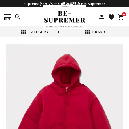
Supreme(シュプリーム)通販専門店 Be-Supremer
0
search
person
favorite
shopping_cart
view_module
view_module
CATEGORY
BRAND
search
Supreme シュプ
リーム 2024AW
The North
¥77,980
(税込)
Face Down Zip