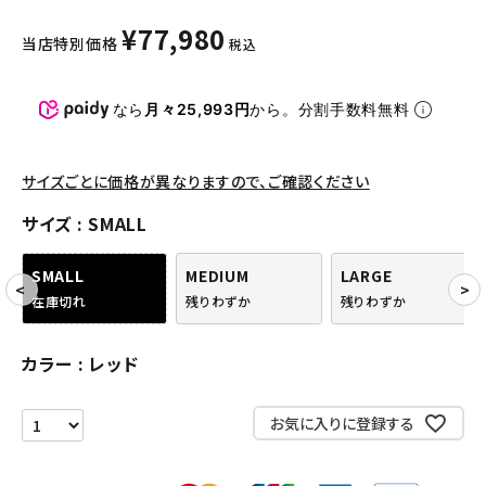
パンツ・ショーツ
¥
77,980
当店特別価格
税込
アクセサリー
COLLABORATION BRAND
なら
月々25,993円
から。分割手数料無料
SEASON
サイズごとに価格が異なりますので、ご確認ください
CONTENTS
サイズ
SMALL
ACCOUNT MENU
SMALL
MEDIUM
LARGE
ようこそ ゲスト 様
在庫切れ
残りわずか
残りわずか
meeting_room
person
ログイン
会員登録
カラー
レッド
お気に入りに登録する
Follow us