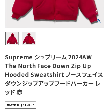
Up Hooded
Sweatshirt ノー
スフェイスダウン
ジップアップフー
NEW ITEMS
ドパーカー レッド
赤
CATEGORY
Tシャツ・ロングスリーブ
パーカー・トレーナー
ジャケット・アウター
Supreme シュプリーム 2024AW
キャップ・ハット
The North Face Down Zip Up
ニット帽・ビーニー
Hooded Sweatshirt ノースフェイス
ダウンジップアップフードパーカー レ
バックパック・リュック
ッド 赤
その他バッグ類
スニーカー・ブーツ
商品番号
gd15017