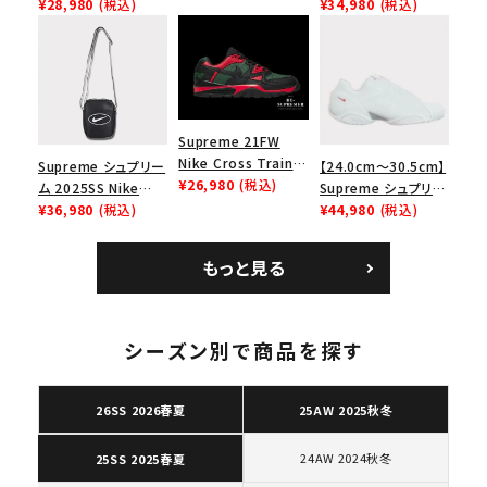
Force 1 Low シュプ
¥28,980
(税込)
SB Air Max 2 CB 94
¥34,980
(税込)
ー ブラウン
リーム ナイキエアフォ
Low SP ナイキ SB
ース１スニーカー シ
エアマックス2 CB 94
ューズ ホワイト
ロー SP ホワイト
Supreme 21FW
Nike Cross Trainer
Supreme シュプリー
【24.0cm～30.5cm】
Low ナイキクロスト
¥26,980
(税込)
ム 2025SS Nike
Supreme シュプリー
レイナーロウ シュー
Leather Shoulder
¥36,980
(税込)
ム 2023AW Nike
¥44,980
(税込)
ズ ブラック
Bag ナイキレザーシ
Courtposite ナイキ
ョルダーバッグ ブラッ
コートポジット スニー
もっと見る
ク 黒
カー ホワイト 白
シーズン別で商品を探す
26SS 2026春夏
25AW 2025秋冬
24AW 2024秋冬
25SS 2025春夏