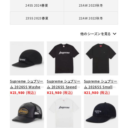
24SS 2024春夏
23AW 2023秋冬
23SS 2023春夏
22AW 2022秋冬
keyboard_arrow_down
他のシーズンを見る
Supreme シュプリー
Supreme シュプリー
Supreme シュプリー
ム 2026SS Washed
ム 2026SS Speed
ム 2026SS Small
Chino Twill Camp
¥23,980
(税込)
Tee スピードTシャツ
¥21,980
(税込)
Box Tee スモールボ
¥21,980
(税込)
Cap ウォッシュド チ
ブラック
ックスTシャツ ブラッ
ノツイル キャンプキャ
ク
ップ ブラック