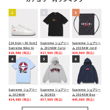
カテゴリーから探す
ザーグレー
コラボレーションブランドから探す
シーズンから探す
【24.0cm～30.5cm】
Supreme シュプリー
Supreme シュプリー
並び順
Supreme Nike Air
ム 2024AW Cursive
ム 2024AW Jordan
Force 1 Low シュプ
¥28,980
(税込)
S/S Top カーシブシ
¥27,980
(税込)
Drawstring Bag ジ
¥20,980
(税込)
リーム ナイキエアフォ
ョートスリーブトップ
ョーダンドローストリ
ース１スニーカー シ
Tシャツ ブラック 黒
ングバッグ バックパッ
価格から探す
ューズ ホワイト
ク ブラック 黒
円 ～
円
在庫のない商品を表示する
Supreme シュプリー
Supreme シュプリー
Supreme シュプリー
ム 2024AW
ム 2026SS
ム 2024AW Box
絞り込んで検索する
Hysteric Glamour
¥34,980
(税込)
Ghostface Arc
¥57,980
(税込)
Logo Hooded
¥45,980
(税込)
Pin Up Tee ヒステリ
Hooded
Sweatshirt ボック
ックグラマーピンアッ
Sweatshirt ゴー
スロゴフードパーカー