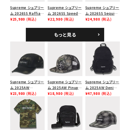
Supreme シュプリー
Supreme シュプリー
Supreme シュプリー
ム 2026SS Raffia
ム 2026SS Speed
ム 2026SS Sequin
Mesh Back 5-Panel
¥25,980
(税込)
Tee スピードTシャツ
¥22,980
(税込)
Denim Classic
¥24,980
(税込)
ラフィアメッシュバック
ホワイト
Logo 6-Panel シ
5パネルキャップ ブラ
ークインデニム クラ
もっと見る
ック
シックロゴ 6パネルキ
ャップ ブラック
Supreme シュプリー
Supreme シュプリー
Supreme シュプリー
ム 2025AW
ム 2025AW Pinup
ム 2025AW Denim
Overdyed Camp
¥23,980
(税込)
Mesh Back 5-Panel
¥18,980
(税込)
Backpack デニム バ
¥47,980
(税込)
Cap オーバーダイド
Capピンアップ メッシ
ックパック ブラック
キャンプキャップ ブ
ュバック 5パネルキャ
ラック
ップ トゥルーティン
バーHTC フォールカ
モ