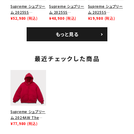
Supreme シュプリー
Supreme シュプリー
Supreme シュプリー
ム 2025SS
ム 2025SS
ム 2025SS
Bandana Football
¥52,980
(税込)
Backpack バックパッ
¥48,980
(税込)
Homerun Tee ホー
¥19,980
(税込)
Jersey バンダナ フッ
ク ブラック 黒
ムランTシャツ ライト
トボール ジャージ ホ
パイン
もっと見る
ワイト
最近チェックした商品
Supreme シュプリー
ム 2024AW The
North Face Down
¥77,980
(税込)
Zip Up Hooded