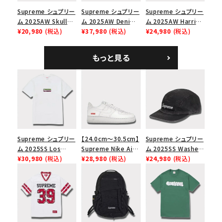
Supreme シュプリー
Supreme シュプリー
Supreme シュプリー
ム 2025AW Skull
ム 2025AW Denim
ム 2025AW Harris
Tee スカル Tシャ
¥20,980
(税込)
Shoulder Bag デニ
¥37,980
(税込)
Tweed Camp Cap
¥24,980
(税込)
ツ ウッドランドカモ
ム ショルダーバッグ
ハリスツイード キャ
ブラック
ンプキャップ ブラック
もっと見る
Supreme シュプリー
【24.0cm～30.5cm】
Supreme シュプリー
ム 2025SS Los
Supreme Nike Air
ム 2025SS Washed
Angeles Fire Relief
¥30,980
(税込)
Force 1 Low シュプ
¥28,980
(税込)
Chino Twill Camp
¥24,980
(税込)
Box Logo Tee ファ
リーム ナイキエアフォ
Cap ウォッシュチノツ
イヤーリリーフボック
ース１スニーカー シ
イルキャンプキャップ
スロゴTシャツ ホワ
ューズ ホワイト
ブラック 黒
イト 白