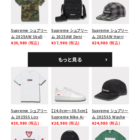
ラック
ップ トゥルーティン
バーHTC フォールカ
モ
Supreme シュプリー
Supreme シュプリー
Supreme シュプリー
ム 2025AW Skull
ム 2025AW Denim
ム 2025AW Harris
Tee スカル Tシャ
¥20,980
(税込)
Shoulder Bag デニ
¥37,980
(税込)
Tweed Camp Cap
¥24,980
(税込)
ツ ウッドランドカモ
ム ショルダーバッグ
ハリスツイード キャ
ブラック
ンプキャップ ブラック
もっと見る
Supreme シュプリー
【24.0cm～30.5cm】
Supreme シュプリー
ム 2025SS Los
Supreme Nike Air
ム 2025SS Washed
Angeles Fire Relief
¥30,980
(税込)
Force 1 Low シュプ
¥28,980
(税込)
Chino Twill Camp
¥24,980
(税込)
Box Logo Tee ファ
リーム ナイキエアフォ
Cap ウォッシュチノツ
イヤーリリーフボック
ース１スニーカー シ
イルキャンプキャップ