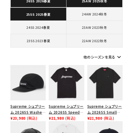
26SS 2026春夏
25AW 2025秋冬
24AW 2024秋冬
25SS 2025春夏
コラボレーションブランドから探す
24SS 2024春夏
23AW 2023秋冬
シーズンから探す
23SS 2023春夏
22AW 2022秋冬
並び順
keyboard_arrow_down
他のシーズンを見る
価格から探す
円 ～
円
在庫のない商品を表示する
Supreme シュプリー
Supreme シュプリー
Supreme シュプリー
ム 2026SS Washed
ム 2026SS Speed
ム 2026SS Small
絞り込んで検索する
Chino Twill Camp
¥23,980
(税込)
Tee スピードTシャツ
¥21,980
(税込)
Box Tee スモールボ
¥21,980
(税込)
Cap ウォッシュド チ
ブラック
ックスTシャツ ブラッ
ノツイル キャンプキャ
ク