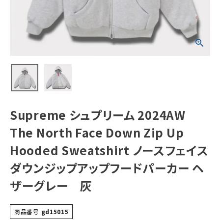
Up Hooded
Sweatshirt ノー
スフェイスダウン
ジップアップフー
NEW ITEMS
ドパーカー ヘザ
ーグレー 灰
CATEGORY
Tシャツ・ロングスリーブ
パーカー・トレーナー
ジャケット・アウター
Supreme シュプリーム 2024AW
キャップ・ハット
The North Face Down Zip Up
ニット帽・ビーニー
Hooded Sweatshirt ノースフェイス
ダウンジップアップフードパーカー ヘ
バックパック・リュック
ザーグレー 灰
その他バッグ類
スニーカー・ブーツ
商品番号
gd15015