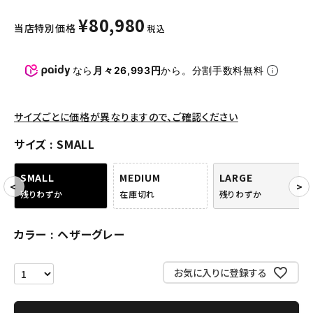
パンツ・ショーツ
¥
80,980
当店特別価格
税込
アクセサリー
COLLABORATION BRAND
なら
月々26,993円
から。分割手数料無料
SEASON
サイズごとに価格が異なりますので、ご確認ください
CONTENTS
サイズ
SMALL
ACCOUNT MENU
SMALL
MEDIUM
LARGE
ようこそ ゲスト 様
残りわずか
在庫切れ
残りわずか
meeting_room
person
ログイン
会員登録
カラー
ヘザーグレー
お気に入りに登録する
Follow us