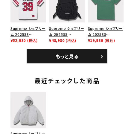
スロゴTシャツ ホワ
ューズ ホワイト
ブラック 黒
イト 白
Supreme シュプリー
Supreme シュプリー
Supreme シュプリー
ム 2025SS
ム 2025SS
ム 2025SS
Bandana Football
¥52,980
(税込)
Backpack バックパッ
¥48,980
(税込)
Homerun Tee ホー
¥19,980
(税込)
Jersey バンダナ フッ
ク ブラック 黒
ムランTシャツ ライト
トボール ジャージ ホ
パイン
もっと見る
ワイト
最近チェックした商品
Supreme シュプリー