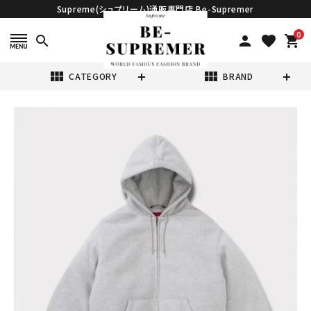
Supreme(シュプリーム)通販専門店 Be-Supremer
0
search
person
favorite
shopping_cart
view_module
view_module
CATEGORY
BRAND
search
Supreme シュプ
リーム 2024AW
The North
¥78,980
(税込)
Face Down Zip