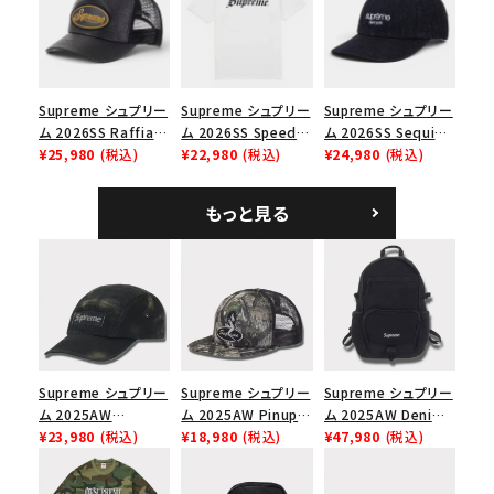
ップ ブラック
Supreme シュプリー
Supreme シュプリー
Supreme シュプリー
ム 2026SS Raffia
ム 2026SS Speed
ム 2026SS Sequin
Mesh Back 5-Panel
¥25,980
(税込)
Tee スピードTシャツ
¥22,980
(税込)
Denim Classic
¥24,980
(税込)
ラフィアメッシュバック
ホワイト
Logo 6-Panel シ
5パネルキャップ ブラ
ークインデニム クラ
もっと見る
ック
シックロゴ 6パネルキ
ャップ ブラック
Supreme シュプリー
Supreme シュプリー
Supreme シュプリー
ム 2025AW
ム 2025AW Pinup
ム 2025AW Denim
Overdyed Camp
¥23,980
(税込)
Mesh Back 5-Panel
¥18,980
(税込)
Backpack デニム バ
¥47,980
(税込)
Cap オーバーダイド
Capピンアップ メッシ
ックパック ブラック
キャンプキャップ ブ
ュバック 5パネルキャ