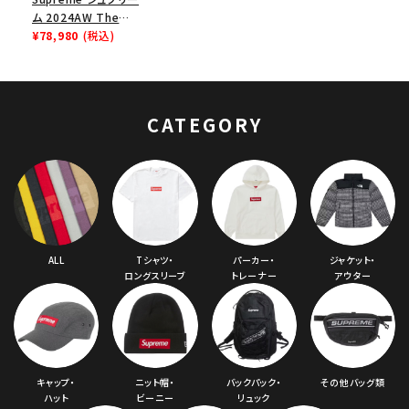
ム 2024AW The
North Face Down
¥78,980
(税込)
Zip Up Hooded
Sweatshirt ノース
フェイスダウンジップ
アップフードパーカー
CATEGORY
ヘザーグレー 灰
ALL
Tシャツ・
パーカー・
ジャケット・
ロングスリーブ
トレーナー
アウター
キャップ・
ニット帽・
バックパック・
その他バッグ類
ハット
ビーニー
リュック