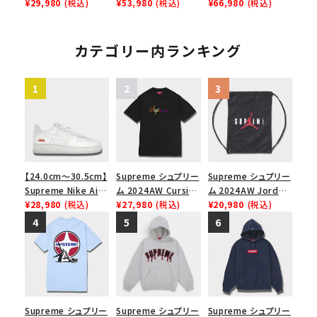
Force 1 Low シュプ
¥29,980
(税込)
Logo Hooded
¥53,980
(税込)
Applique Hooded
¥66,980
(税込)
リーム ナイキエアフォ
Sweatshirt ボック
Sweatshirt サテン
ース１スニーカー シ
スロゴフードパーカー
アップリケ フーデッド
ューズ ブラック
ブラック 黒
スウェットパーカー ヘ
カテゴリー内ランキング
ザーグレー
【24.0cm～30.5cm】
Supreme シュプリー
Supreme シュプリー
Supreme Nike Air
ム 2024AW Cursive
ム 2024AW Jordan
Force 1 Low シュプ
¥28,980
(税込)
S/S Top カーシブシ
¥27,980
(税込)
Drawstring Bag ジ
¥20,980
(税込)
リーム ナイキエアフォ
ョートスリーブトップ
ョーダンドローストリ
ース１スニーカー シ
Tシャツ ブラック 黒
ングバッグ バックパッ
ューズ ホワイト
ク ブラック 黒
Supreme シュプリー
Supreme シュプリー
Supreme シュプリー