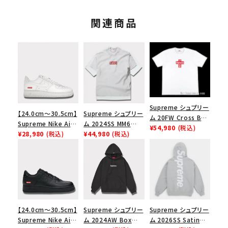
関連商品
Supreme シュプリー
【24.0cm～30.5cm】
Supreme シュプリー
ム 20FW Cross Box
Supreme Nike Air
ム 2024SS MM6
Logo Tee クロスボ
¥54,980
(税込)
Force 1 Low シュプ
¥28,980
(税込)
Maison Margiela
¥44,980
(税込)
ックスロゴＴシャツ ホ
リーム ナイキエアフォ
Box Logo Tee MM6
ワイト
ース１スニーカー シ
メゾンマルジェラボッ
ューズ ホワイト
クスロゴTシャツ ホ
ワイト 白
【24.0cm～30.5cm】
Supreme シュプリー
Supreme シュプリー
Supreme Nike Air
ム 2024AW Box
ム 2026SS Satin