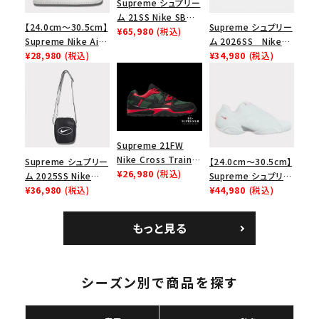
Supreme シュプリー
ム 21SS Nike SB
【24.0cm～30.5cm】
Supreme シュプリー
Dunk Low ナイキSB
¥65,980
(税込)
Supreme Nike Air
ム 2026SS Nike
ダンクロウ スニーカ
Force 1 Low シュプ
¥28,980
(税込)
SB Air Max 2 CB 94
¥34,980
(税込)
ー ブラウン
リーム ナイキエアフォ
Low SP ナイキ SB
ース１スニーカー シ
エアマックス2 CB 94
ューズ ホワイト
ロー SP ホワイト
Supreme 21FW
Nike Cross Trainer
Supreme シュプリー
【24.0cm～30.5cm】
Low ナイキクロスト
¥26,980
(税込)
ム 2025SS Nike
Supreme シュプリー
レイナーロウ シュー
Leather Shoulder
¥36,980
(税込)
ム 2023AW Nike
¥44,980
(税込)
ズ ブラック
Bag ナイキレザーシ
Courtposite ナイキ
キーワードから探す
ョルダーバッグ ブラッ
コートポジット スニー
もっと見る
ク 黒
カー ホワイト 白
search
人気ワード
2026SS
2025AW
2025SS
Tシャツ・ロングスリーブ
キャップ・ハット
パーカー・クルーネック
シーズン別で商品を探す
ショルダー・ウエストバッグ
ボックスロゴ
ブラックスウェット
カテゴリーから探す