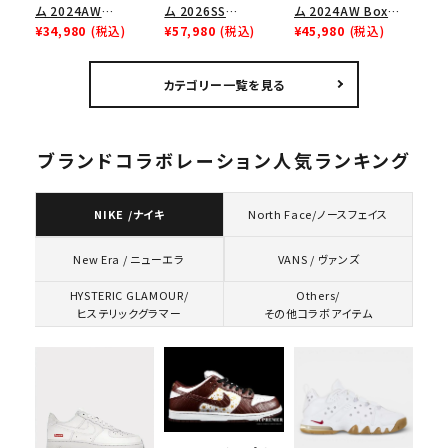
ム 2024AW
ム 2026SS
ム 2024AW Box
Hysteric Glamour
¥34,980
(税込)
Ghostface Arc
¥57,980
(税込)
Logo Hooded
¥45,980
(税込)
Pin Up Tee ヒステリ
Hooded
Sweatshirt ボック
ックグラマーピンアッ
Sweatshirt ゴー
スロゴフードパーカー
カテゴリー一覧を見る
プTシャツ パウダーブ
ストフェイス アークフ
ネイビー 紺
ルー
ーデッドスウェット パ
ーカー アッシュグレ
ー
ブランドコラボレーション人気ランキング
NIKE /ナイキ
North Face/ノースフェイス
VANS / ヴァンズ
New Era / ニューエラ
HYSTERIC GLAMOUR/
Others/
ヒステリックグラマー
その他コラボアイテム