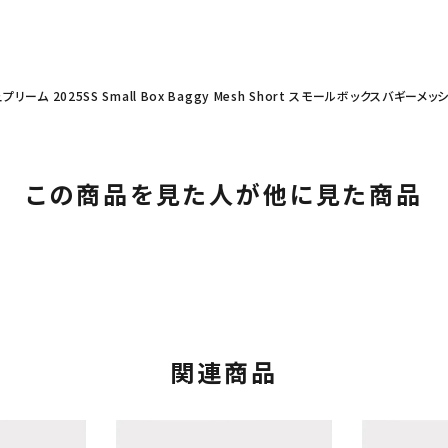
ュプリーム 2025SS Small Box Baggy Mesh Short スモールボックスバギ
この商品を見た人が他に見た商品
カテゴリーから探す
コラボレーションブ
rch
関連商品
価格から探す
人気ワード
2026SS
2025AW
2025S