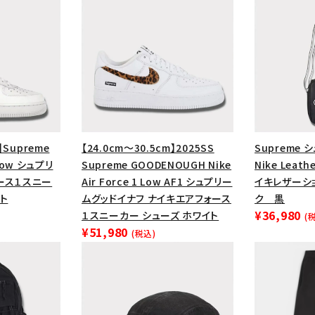
円 ～
円
Tシャツ・ロングスリーブ
キャ
パーカー・クルーネック
ショル
ボックスロゴ
ブラックスウェッ
在庫のない商品を表示する
絞り込んで検索する
】Supreme
【24.0cm～30.5cm】2025SS
Supreme 
1 Low シュプリ
Supreme GOODENOUGH Nike
Nike Leath
ース１スニー
Air Force 1 Low AF1 シュプリー
イキレザーシ
ト
ムグッドイナフ ナイキエアフォース
ク 黒
¥36,980
１スニーカー シューズ ホワイト
(
¥51,980
(税込)