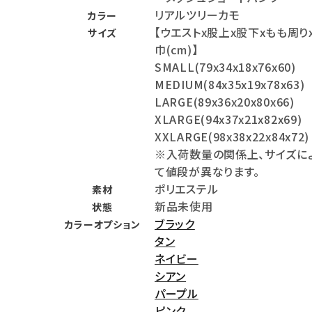
リアルツリーカモ
カラー
meeting_room
person
ログイン
会員登録
【ウエストx股上x股下xもも周り
サイズ
巾(cm)】
SMALL(79x34x18x76x60)
Follow us
MEDIUM(84x35x19x78x63)
LARGE(89x36x20x80x66)
XLARGE(94x37x21x82x69)
XXLARGE(98x38x22x84x72)
※入荷数量の関係上、サイズに
て値段が異なります。
ポリエステル
素材
新品未使用
状態
ブラック
カラーオプション
タン
ネイビー
シアン
パープル
ピンク