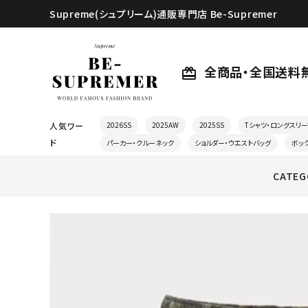
Supreme(シュプリーム)通販専門店 Be-Supremer
全商品・全国送料
card_giftcard
人気ワー
2026SS
2025AW
2025SS
Tシャツ・ロングスリー
ド
パーカー・クルーネック
ショルダー・ウエストバッグ
ボッ
CATEG
search