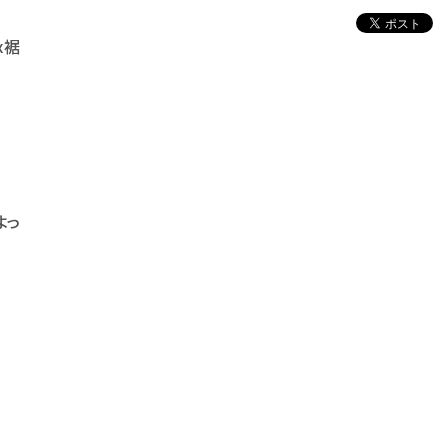
x裾
よっ