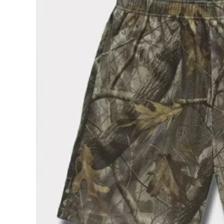
Supreme
シュプリー
ム
¥38,980
2025SS
(税込)
Small
Box
Baggy
Mesh
Short ス
モールボ
NEW ITEMS
ックスバギ
ーメッシュ
ショートパ
ンツ リア
CATEGORY
ルツリーカ
モ
Tシャツ・ロングスリーブ
パーカー・トレーナー
ジャケット・アウター
キャップ・ハット
ニット帽・ビーニー