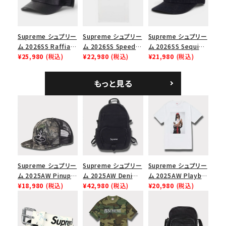
Supreme シュプリー
Supreme シュプリー
Supreme シュプリー
ム 2026SS Raffia
ム 2026SS Speed
ム 2026SS Sequin
Mesh Back 5-Panel
¥25,980
(税込)
Tee スピードTシャツ
¥22,980
(税込)
Denim Classic
¥21,980
(税込)
ラフィアメッシュバック
ホワイト
Logo 6-Panel シ
5パネルキャップ ブラ
ークインデニム クラ
もっと見る
ック
シックロゴ 6パネルキ
ャップ ブラック
Supreme シュプリー
Supreme シュプリー
Supreme シュプリー
ム 2025AW Pinup
ム 2025AW Denim
ム 2025AW Playboi
Mesh Back 5-Panel
¥18,980
(税込)
Backpack デニム バ
¥42,980
(税込)
Carti Tee プレイボ
¥20,980
(税込)
Capピンアップ メッシ
ックパック ブラック
ーイカーティ Tシャツ
ュバック 5パネルキャ
ホワイト
ップ トゥルーティン
バーHTC フォールカ