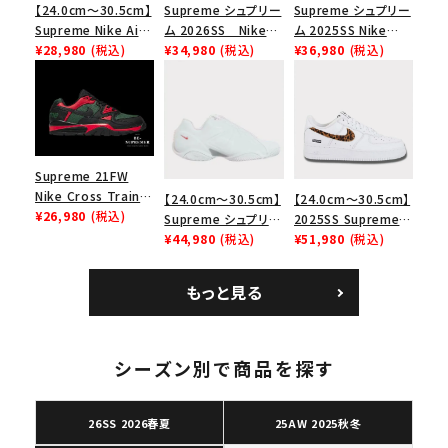
【24.0cm～30.5cm】
Supreme シュプリー
Supreme シュプリー
Supreme Nike Air
ム 2026SS Nike
ム 2025SS Nike
Force 1 Low シュプ
¥28,980
(税込)
SB Air Max 2 CB 94
¥34,980
(税込)
Leather Shoulder
¥36,980
(税込)
リーム ナイキエアフォ
Low SP ナイキ SB
Bag ナイキレザーシ
ース１スニーカー シ
エアマックス2 CB 94
ョルダーバッグ ブラッ
ューズ ホワイト
ロー SP ホワイト
ク 黒
Supreme 21FW
Nike Cross Trainer
【24.0cm～30.5cm】
【24.0cm～30.5cm】
Low ナイキクロスト
¥26,980
(税込)
Supreme シュプリー
2025SS Supreme
レイナーロウ シュー
ム 2023AW Nike
¥44,980
(税込)
GOODENOUGH
¥51,980
(税込)
ズ ブラック
Courtposite ナイキ
Nike Air Force 1
コートポジット スニー
Low AF1 シュプリー
キーワードから探す
もっと見る
カー ホワイト 白
ムグッドイナフ ナイキ
search
エアフォース１スニー
カー シューズ ホワイ
人気ワード
2026SS
2025AW
2025SS
Tシャツ・ロングスリーブ
ト
シーズン別で商品を探す
キャップ・ハット
パーカー・クルーネック
ショルダー・ウエストバッグ
ボックスロゴ
ブラックスウェット
26SS 2026春夏
25AW 2025秋冬
カテゴリーから探す