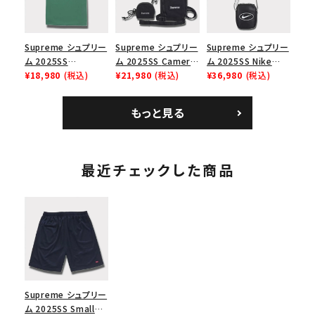
Supreme シュプリー
Supreme シュプリー
Supreme シュプリー
ム 2025SS
ム 2025SS Camera
ム 2025SS Nike
Homerun Tee ホー
¥18,980
(税込)
Bag + Mini Pouch
¥21,980
(税込)
Leather Shoulder
¥36,980
(税込)
ムランTシャツ ライト
カメラバッグ ミニポー
Bag ナイキレザーシ
パイン
チ ブラック 黒
ョルダーバッグ ブラッ
もっと見る
ク 黒
最近チェックした商品
Supreme シュプリー
ム 2025SS Small