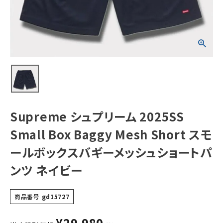
Short スモール
ボックスバギーメ
ッシュショートパン
ツ ネイビー
NEW ITEMS
CATEGORY
Tシャツ・ロングスリーブ
パーカー・トレーナー
ジャケット・アウター
Supreme シュプリーム 2025SS
キャップ・ハット
Small Box Baggy Mesh Short スモ
ニット帽・ビーニー
ールボックスバギーメッシュショートパ
ンツ ネイビー
バックパック・リュック
その他バッグ類
商品番号
gd15727
スニーカー・ブーツ
¥
29,980