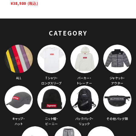
Box Baggy Mesh
¥38,980
(税込)
Short スモールボッ
クスバギーメッシュシ
ョートパンツ ネイビ
ー
CATEGORY
ALL
Tシャツ・
パーカー・
ジャケット・
ロングスリーブ
トレーナー
アウター
キャップ・
ニット帽・
バックパック・
その他バッグ類
ハット
ビーニー
リュック