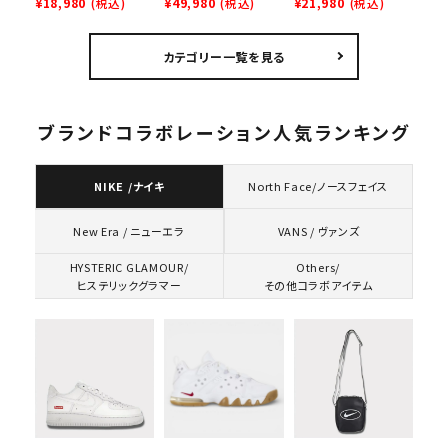
Homerun Tee ホー
¥18,980
(税込)
Denim Short ナイキ
¥49,980
(税込)
Bag + Mini Pouch
¥21,980
(税込)
ムランTシャツ ライト
デニムショーツ ナチュ
カメラバッグ ミニポー
パイン
ラル
チ ブラック 黒
カテゴリー一覧を見る
ブランドコラボレーション人気ランキング
NIKE /ナイキ
North Face/ノースフェイス
VANS / ヴァンズ
New Era / ニューエラ
HYSTERIC GLAMOUR/
Others/
ヒステリックグラマー
その他コラボアイテム