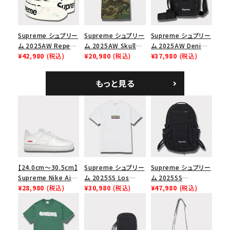
モ
Supreme シュプリー
Supreme シュプリー
Supreme シュプリー
ム 2025AW Repeat
ム 2025AW Skull
ム 2025AW Denim
Leather Belt リピー
¥42,980
(税込)
Tee スカル Tシャ
¥20,980
(税込)
Shoulder Bag デニ
¥37,980
(税込)
ト レザー ベルト フロ
ツ ウッドランドカモ
ム ショルダーバッグ
ーラル
ブラック
もっと見る
【24.0cm～30.5cm】
Supreme シュプリー
Supreme シュプリー
Supreme Nike Air
ム 2025SS Los
ム 2025SS
Force 1 Low シュプ
¥28,980
(税込)
Angeles Fire Relief
¥30,980
(税込)
Backpack バックパッ
¥47,980
(税込)
リーム ナイキエアフォ
Box Logo Tee ファ
ク ブラック 黒
ース１スニーカー シ
イヤーリリーフボック
ューズ ホワイト
スロゴTシャツ ホワ
イト 白