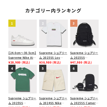
ョルダーバッグ ブラッ
ース１スニーカー シ
ックス1 ホワイト 白
ク 黒
ューズ ブラック
カテゴリー内ランキング
【24.0cm～30.5cm】
Supreme シュプリー
Supreme シュプリー
Supreme Nike Air
ム 2025SS Los
ム 2025SS
Force 1 Low シュプ
¥28,980
(税込)
Angeles Fire Relief
¥30,980
(税込)
Backpack バックパッ
¥47,980
(税込)
リーム ナイキエアフォ
Box Logo Tee ファ
ク ブラック 黒
ース１スニーカー シ
イヤーリリーフボック
ューズ ホワイト
スロゴTシャツ ホワ
イト 白
Supreme シュプリー
Supreme シュプリー
Supreme シュプリー
ム 2025SS
ム 2024SS Nike
ム 2025SS Camera