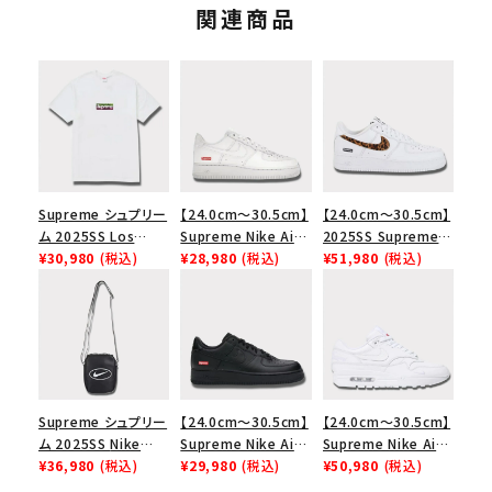
関連商品
Supreme シュプリー
【24.0cm～30.5cm】
【24.0cm～30.5cm】
ム 2025SS Los
Supreme Nike Air
2025SS Supreme
Angeles Fire Relief
¥30,980
(税込)
Force 1 Low シュプ
¥28,980
(税込)
GOODENOUGH
¥51,980
(税込)
Box Logo Tee ファ
リーム ナイキエアフォ
Nike Air Force 1
イヤーリリーフボック
ース１スニーカー シ
Low AF1 シュプリー
スロゴTシャツ ホワ
ューズ ホワイト
ムグッドイナフ ナイキ
イト 白
エアフォース１スニー
カー シューズ ホワイ
ト
Supreme シュプリー
【24.0cm～30.5cm】
【24.0cm～30.5cm】
ム 2025SS Nike
Supreme Nike Air
Supreme Nike Air
Leather Shoulder
¥36,980
(税込)
Force 1 Low シュプ
¥29,980
(税込)
Max 1 '87 SP シュプ
¥50,980
(税込)
Bag ナイキレザーシ
リーム ナイキエアフォ
リーム ナイキエアマ