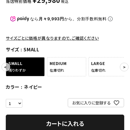
当店特別価格
税込
パンツ・ショーツ
アクセサリー
なら
月々9,993円
から。分割手数料無料
COLLABORATION BRAND
サイズごとに価格が異なりますので、ご確認ください
SEASON
サイズ
SMALL
CONTENTS
SMALL
MEDIUM
LARGE
残りわずか
在庫切れ
在庫切れ
ACCOUNT MENU
ようこそ ゲスト 様
カラー
ネイビー
meeting_room
person
ログイン
会員登録
お気に入りに登録する
Follow us
カートに入れる