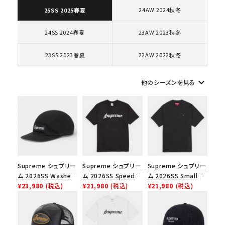
24AW 2024秋冬
25SS 2025春夏
コラボレーションブランドから探す
24SS 2024春夏
23AW 2023秋冬
シーズンから探す
23SS 2023春夏
22AW 2022秋冬
keyboard_arrow_down
他のシーズンを見る
並び順
価格から探す
円 ～
円
在庫のない商品を表示する
Supreme シュプリー
Supreme シュプリー
Supreme シュプリー
ム 2026SS Washed
ム 2026SS Speed
ム 2026SS Small
絞り込んで検索する
Chino Twill Camp
¥23,980
(税込)
Tee スピードTシャツ
¥21,980
(税込)
Box Tee スモールボ
¥21,980
(税込)
Cap ウォッシュド チ
ブラック
ックスTシャツ ブラッ
ノツイル キャンプキャ
ク
ップ ブラック