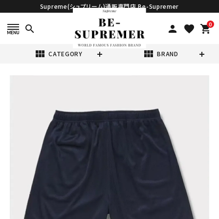
Supreme(シュプリーム)通販専門店 Be-Supremer
0
search
person
favorite
shopping_cart
view_module
view_module
CATEGORY
BRAND
search
Supreme シュプ
リーム 2025SS
Small Box
¥38,980
(税込)
Baggy Mesh