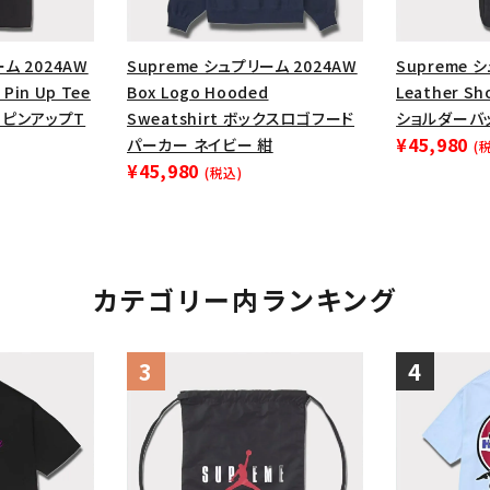
ーム 2024AW
Supreme シュプリーム 2024AW
Supreme 
 Pin Up Tee
Box Logo Hooded
Leather S
ーピンアップT
Sweatshirt ボックスロゴフード
ショルダーバ
¥45,980
パーカー ネイビー 紺
(
¥45,980
(税込)
カテゴリー内ランキング