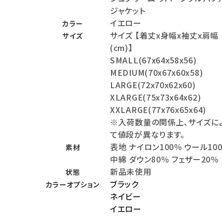
ジャケット
meeting_room
person
ログイン
会員登録
イエロー
カラー
サイズ 【着丈x身幅x袖丈x肩幅
サイズ
(cm)】
Follow us
SMALL(67x64x58x56)
MEDIUM(70x67x60x58)
LARGE(72x70x62x60)
XLARGE(75x73x64x62)
XXLARGE(77x76x65x64)
※入荷数量の関係上、サイズに
て値段が異なります。
表地 ナイロン100％ ウール10
素材
中綿 ダウン80％ フェザー20％
新品未使用
状態
ブラック
カラーオプション
ネイビー
イエロー