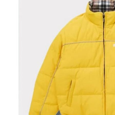
Supreme
シュプリー
ム
¥80,980
2024AW
(税込)
Reversib
le Puffer
Jacket リ
バーシブル
パファージ
ャケット イ
NEW ITEMS
エロー
CATEGORY
Tシャツ・ロングスリーブ
パーカー・トレーナー
ジャケット・アウター
キャップ・ハット
ニット帽・ビーニー