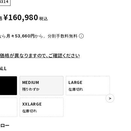
5314
¥
160,980
格
税込
なら
月々53,660円
から。分割手数料無料
価格が異なりますので、ご確認ください
ALL
MEDIUM
LARGE
残りわずか
在庫切れ
XXLARGE
在庫切れ
エロー