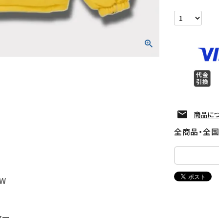
商品に
全商品・全
AW
ァー