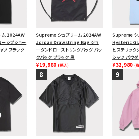
ーム 2024AW
Supreme シュプリーム 2024AW
Supreme 
op カーシブショー
Jordan Drawstring Bag ジョ
Hysteric G
ャツ ブラック
ーダンドローストリングバッグ バッ
ヒステリック
クパック ブラック 黒
シャツ パウ
¥19,980
¥32,980
(税込)
(