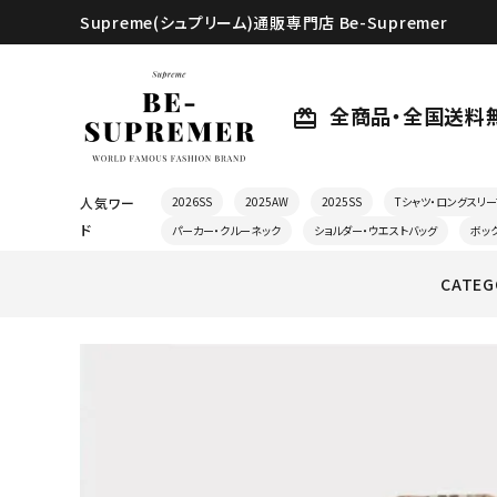
Supreme(シュプリーム)通販専門店 Be-Supremer
全商品・全国送料
card_giftcard
人気ワー
2026SS
2025AW
2025SS
Tシャツ・ロングスリー
ド
パーカー・クルーネック
ショルダー・ウエストバッグ
ボッ
CATEG
search