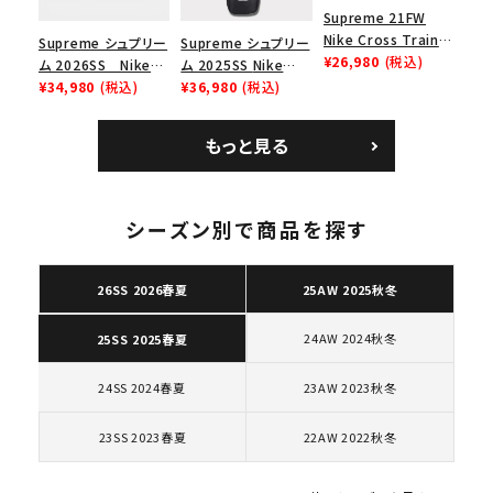
Supreme 21FW
Nike Cross Trainer
Supreme シュプリー
Supreme シュプリー
Low ナイキクロスト
¥26,980
(税込)
ム 2026SS Nike
ム 2025SS Nike
レイナーロウ シュー
SB Air Max 2 CB 94
¥34,980
(税込)
Leather Shoulder
¥36,980
(税込)
ズ ブラック
Low SP ナイキ SB
Bag ナイキレザーシ
エアマックス2 CB 94
ョルダーバッグ ブラッ
もっと見る
ロー SP ホワイト
ク 黒
キーワードから探す
シーズン別で商品を探す
search
26SS 2026春夏
25AW 2025秋冬
人気ワード
2026SS
2025AW
2025SS
Tシャツ・ロングスリーブ
キャップ・ハット
パーカー・クルーネック
24AW 2024秋冬
25SS 2025春夏
ショルダー・ウエストバッグ
ボックスロゴ
ブラックスウェット
カテゴリーから探す
24SS 2024春夏
23AW 2023秋冬
23SS 2023春夏
22AW 2022秋冬
コラボレーションブランドから探す