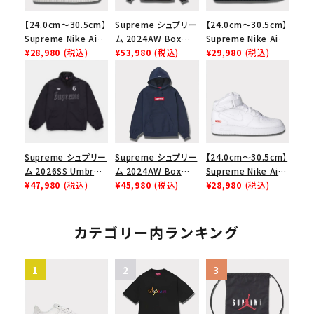
【24.0cm～30.5cm】
Supreme シュプリー
【24.0cm～30.5cm】
Supreme Nike Air
ム 2024AW Box
Supreme Nike Air
Force 1 Low シュプ
¥28,980
(税込)
Logo Hooded
¥53,980
(税込)
Force 1 Low シュプ
¥29,980
(税込)
リーム ナイキエアフォ
Sweatshirt ボック
リーム ナイキエアフォ
ース１スニーカー シ
スロゴフードパーカー
ース１スニーカー シ
ューズ ホワイト
ブラック 黒
ューズ ブラック
Supreme シュプリー
Supreme シュプリー
【24.0cm～30.5cm】
ム 2026SS Umbro
ム 2024AW Box
Supreme Nike Air
Rhinestone Track
¥47,980
(税込)
Logo Hooded
¥45,980
(税込)
Force 1 Mid シュプ
¥28,980
(税込)
Jacket アンブロ ラ
Sweatshirt ボック
リーム ナイキエアフォ
インストーン トラック
スロゴフードパーカー
ース１スニーカー シ
ジャケット ブラック
ネイビー 紺
ューズ ホワイト 白
カテゴリー内ランキング