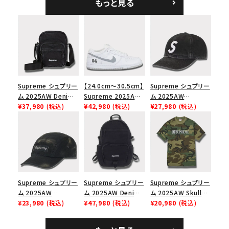
もっと見る
シックロゴ 6パネルキ
ャップ ブラック
Supreme シュプリー
【24.0cm～30.5cm】
Supreme シュプリー
ム 2025AW Denim
Supreme 2025AW
ム 2025AW
Shoulder Bag デニ
¥37,980
(税込)
Nike SB Dunk Low
¥42,980
(税込)
Pigment Coated
¥27,980
(税込)
ム ショルダーバッグ
ナイキ SB ダンク ロ
2-Tone S Logo 6-
ブラック
ー スニーカー ホワイ
Panel Cap ピグメン
ト
トコーテッド 2トーン
エスロゴ 6パネルキャ
ップ ブラック
Supreme シュプリー
Supreme シュプリー
Supreme シュプリー
ム 2025AW
ム 2025AW Denim
ム 2025AW Skull
Overdyed Camp
¥23,980
(税込)
Backpack デニム バ
¥47,980
(税込)
Tee スカル Tシャ
¥20,980
(税込)
Cap オーバーダイド
ックパック ブラック
ツ ウッドランドカモ
キャンプキャップ ブ