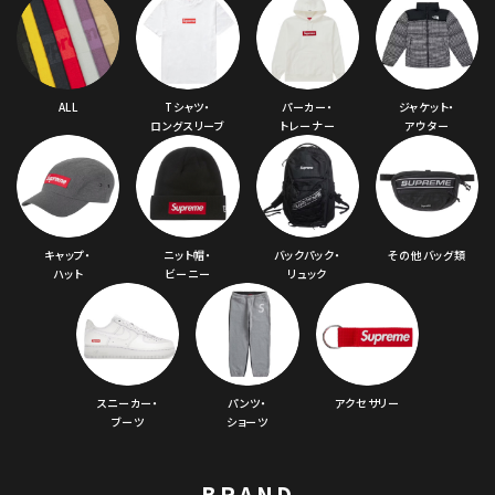
ALL
Tシャツ・
パーカー・
ジャケット・
ロングスリーブ
トレーナー
アウター
キャップ・
ニット帽・
バックパック・
その他バッグ類
ハット
ビーニー
リュック
スニーカー・
パンツ・
アクセサリー
ブーツ
ショーツ
BRAND