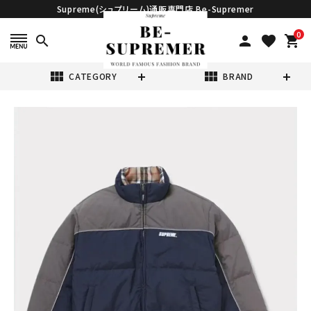
Supreme(シュプリーム)通販専門店 Be-Supremer
0
search
person
favorite
shopping_cart
view_module
view_module
CATEGORY
BRAND
search
Supreme シュプ
リーム 2024AW
Reversible
¥80,980
(税込)
Puffer Jacket