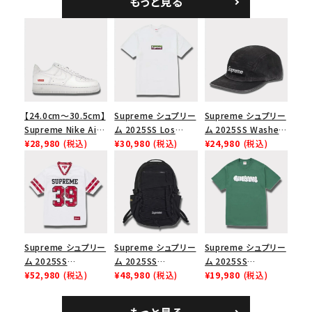
もっと見る
ラック
【24.0cm～30.5cm】
Supreme シュプリー
Supreme シュプリー
Supreme Nike Air
ム 2025SS Los
ム 2025SS Washed
Force 1 Low シュプ
¥28,980
(税込)
Angeles Fire Relief
¥30,980
(税込)
Chino Twill Camp
¥24,980
(税込)
リーム ナイキエアフォ
Box Logo Tee ファ
Cap ウォッシュチノツ
ース１スニーカー シ
イヤーリリーフボック
イルキャンプキャップ
ューズ ホワイト
スロゴTシャツ ホワ
ブラック 黒
イト 白
Supreme シュプリー
Supreme シュプリー
Supreme シュプリー
ム 2025SS
ム 2025SS
ム 2025SS
Bandana Football
¥52,980
(税込)
Backpack バックパッ
¥48,980
(税込)
Homerun Tee ホー
¥19,980
(税込)
Jersey バンダナ フッ
ク ブラック 黒
ムランTシャツ ライト
トボール ジャージ ホ
パイン