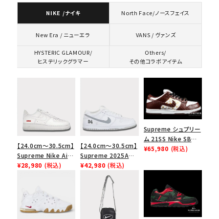
NIKE /ナイキ
North Face/ノースフェイス
VANS / ヴァンズ
New Era / ニューエラ
HYSTERIC GLAMOUR/
Others/
ヒステリックグラマー
その他コラボアイテム
Supreme シュプリー
ム 21SS Nike SB
【24.0cm～30.5cm】
【24.0cm～30.5cm】
Dunk Low ナイキSB
¥65,980
(税込)
Supreme Nike Air
Supreme 2025AW
ダンクロウ スニーカ
Force 1 Low シュプ
¥28,980
(税込)
Nike SB Dunk Low
¥42,980
(税込)
ー ブラウン
リーム ナイキエアフォ
ナイキ SB ダンク ロ
ース１スニーカー シ
ー スニーカー ホワイ
ューズ ホワイト
ト