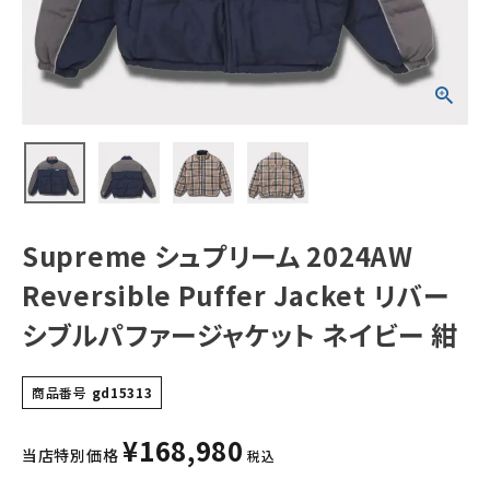
リバーシブルパフ
ァージャケット ネ
イビー 紺
NEW ITEMS
CATEGORY
Tシャツ・ロングスリーブ
パーカー・トレーナー
ジャケット・アウター
Supreme シュプリーム 2024AW
キャップ・ハット
Reversible Puffer Jacket リバー
ニット帽・ビーニー
シブルパファージャケット ネイビー 紺
バックパック・リュック
商品番号
gd15313
その他バッグ類
¥
168,980
スニーカー・ブーツ
当店特別価格
税込