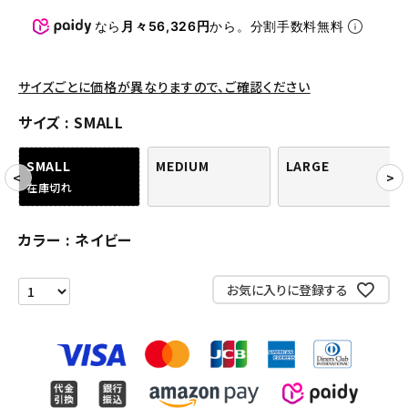
パンツ・ショーツ
なら
月々56,326円
から。分割手数料無料
アクセサリー
COLLABORATION BRAND
サイズごとに価格が異なりますので、ご確認ください
サイズ
SMALL
SEASON
SMALL
MEDIUM
LARGE
CONTENTS
在庫切れ
ACCOUNT MENU
カラー
ネイビー
ようこそ ゲスト 様
お気に入りに登録する
meeting_room
person
ログイン
会員登録
Follow us