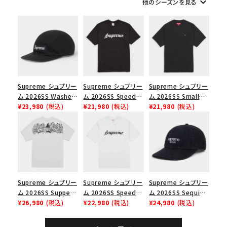
keyboard_arrow_down
他のシーズンを見る
シーズンから探す
並び順
価格から探す
Supreme シュプリー
Supreme シュプリー
Supreme シュプリー
ム 2026SS Washed
ム 2026SS Speed
ム 2026SS Small
円 ～
円
Chino Twill Camp
¥23,980
(税込)
Tee スピードTシャツ
¥21,980
(税込)
Box Tee スモールボ
¥21,980
(税込)
Cap ウォッシュド チ
ブラック
ックスTシャツ ブラッ
在庫のない商品を表示する
ノツイル キャンプキャ
ク
ップ ブラック
絞り込んで検索する
Supreme シュプリー
Supreme シュプリー
Supreme シュプリー
ム 2026SS Supper
ム 2026SS Speed
ム 2026SS Sequin
Tee サパーTシャツ
¥26,980
(税込)
Tee スピードTシャツ
¥22,980
(税込)
Denim Classic
¥24,980
(税込)
ホワイト
ホワイト
Logo 6-Panel シ
ークインデニム クラ