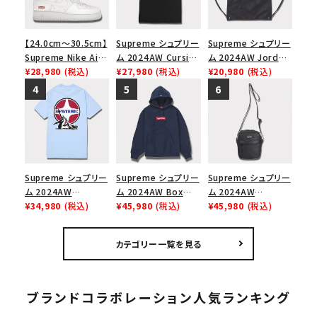
【24.0cm～30.5cm】
Supreme シュプリー
Supreme シュプリー
Supreme Nike Air
ム 2024AW Cursive
ム 2024AW Jordan
Force 1 Low シュプ
¥28,980
(税込)
S/S Top カーシブシ
¥27,980
(税込)
Drawstring Bag ジ
¥20,980
(税込)
リーム ナイキエアフォ
ョートスリーブトップ
ョーダンドローストリ
ース１スニーカー シ
Tシャツ ブラック 黒
ングバッグ バックパッ
ューズ ホワイト
ク ブラック 黒
Supreme シュプリー
Supreme シュプリー
Supreme シュプリー
ム 2024AW
ム 2024AW Box
ム 2024AW
Hysteric Glamour
¥34,980
(税込)
Logo Hooded
¥45,980
(税込)
Leather Shoulder
¥45,980
(税込)
Pin Up Tee ヒステリ
Sweatshirt ボック
Bag レザーショルダ
ックグラマーピンアッ
スロゴフードパーカー
ーバッグ ブラック 黒
カテゴリー一覧を見る
プTシャツ パウダーブ
ネイビー 紺
ルー
ブランドコラボレーション人気ランキング