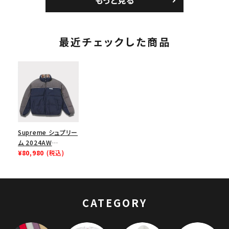
もっと見る
ワイト
最近チェックした商品
Supreme シュプリー
ム 2024AW
Reversible Puffer
¥80,980
(税込)
Jacket リバーシブル
パファージャケット ネ
イビー 紺
CATEGORY