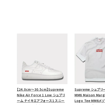
キーワードから探す
sea
【24.0cm～30.5cm】Supreme
Supreme シュプリー
Nike Air Force 1 Low シュプリ
MM6 Maison Margi
シーズンから探す
ーム ナイキエアフォース１スニー
Logo Tee MM6