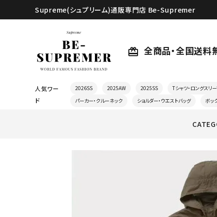
Supreme(シュプリーム)通販専門店 Be-Supremer
全商品・全国送料
card_giftcard
人気ワー
2026SS
2025AW
2025SS
Tシャツ・ロングスリー
ド
パーカー・クルーネック
ショルダー・ウエストバッグ
ボッ
CATEG
search