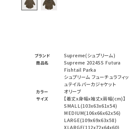
バックパック・リュック
その他バッグ類
スニーカー・ブーツ
パンツ・ショーツ
Supreme(シュプリーム)
ブランド
アクセサリー
Supreme 2024SS Futura
商品名
Fishtail Parka
COLLABORATION BRAND
シュプリーム フューチュラフィ
ュテイルパーカジャケット
SEASON
オリーブ
カラー
【着丈x身幅x袖丈x肩幅(cm)】
サイズ
CONTENTS
SMALL(103x63x61x54)
MEDIUM(106x66x62x56)
ACCOUNT MENU
LARGE(109x69x63x58)
ようこそ ゲスト 様
XLARGE(112x72x64x60)