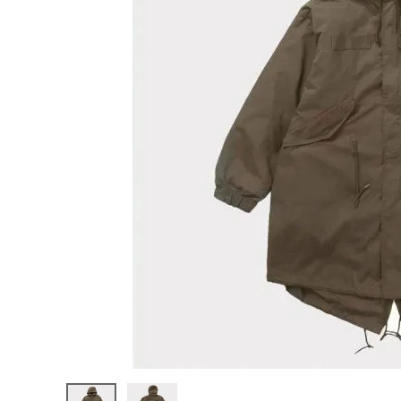
Supreme
シュプリー
ム
¥159,98
2024SS
0
(税込)
Futura
Fishtail
Parka フ
ューチュラ
フィッシュ
テイルパー
NEW ITEMS
カジャケッ
ト オリー
ブ
CATEGORY
Tシャツ・ロングスリーブ
パーカー・トレーナー
ジャケット・アウター
キャップ・ハット
ニット帽・ビーニー