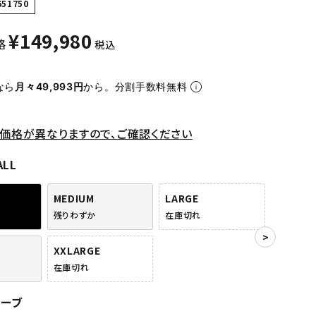
651750
¥
149,980
格
税込
なら
月々49,993円
から。分割手数料無料
価格が異なりますので、ご確認ください
ALL
MEDIUM
LARGE
残りわずか
在庫切れ
XXLARGE
在庫切れ
リーブ