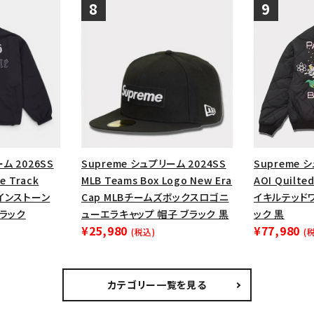
ム 2026SS
Supreme シュプリーム 2024SS
Supreme 
e Track
MLB Teams Box Logo New Era
AOI Quilte
ラインストーン
Cap MLBチームズボックスロゴニ
イキルテッド
ブラック
ューエラキャップ 帽子 ブラック 黒
ック 黒
¥25,980
¥77,980
(税込)
(
カテゴリー一覧を見る