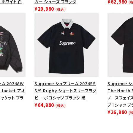
¥62,980
 ホワイト 白
カー シューズ ブラック
円 ～
円
(
¥29,980
Tシャツ・ロングスリーブ
キャ
(税込)
パーカー・クルーネック
ショル
ボックスロゴ
ブラックスウェッ
在庫のない商品を表示する
絞り込んで検索する
ーム 2024AW
Supreme シュプリーム 2024SS
Supreme 
k Jacket アオ
S/S Rugby ショートスリーブラグ
The North 
ャケット ブラ
ビー ポロシャツ ブラック 黒
ノースフェイ
¥64,980
プTシャツ ブ
(税込)
¥26,980
(