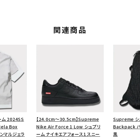
関連商品
カテゴリーから探す
コラボレーションブ
rch
ム 2024SS
【24.0cm～30.5cm】Supreme
Supreme 
ela Box
Nike Air Force 1 Low シュプリ
Backpack
価格から探す
人気ワード
メゾンマルジェラ
ーム ナイキエアフォース１スニー
黒
2026SS
2025AW
2025S