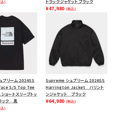
トラックジャケット ブラック
税込)
¥47,980
ップ・ハット
(税込)
ダー・ウエストバッグ
ト
シュプリーム 2024SS
Supreme シュプリーム 2026SS
Face S/S Top Tee
Harrington Jacket ハリント
スショートスリーブトッ
ンジャケット ブラック
¥64,980
ラック 黒
(税込)
税込)