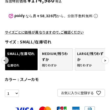
当店特別価格
税込
パンツ・ショーツ
アクセサリー
なら
月々58,326円
から。分割手数料無料
COLLABORATION BRAND
サイズごとに価格が異なりますので、ご確認ください
SEASON
サイズ
SMALL/在庫切れ
CONTENTS
SMALL/在庫切れ
MEDIUM/残りわ
LARGE/残りわず
ずか
か
ACCOUNT MENU
在庫切れ
残りわずか
残りわずか
ようこそ ゲスト 様
カラー
スノーカモ
meeting_room
person
ログイン
会員登録
お気に入りに登録する
Follow us