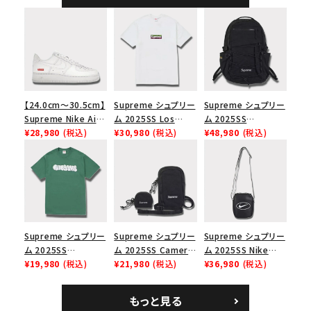
【24.0cm～30.5cm】
Supreme シュプリー
Supreme シュプリー
Supreme Nike Air
ム 2025SS Los
ム 2025SS
Force 1 Low シュプ
¥28,980
(税込)
Angeles Fire Relief
¥30,980
(税込)
Backpack バックパッ
¥48,980
(税込)
リーム ナイキエアフォ
Box Logo Tee ファ
ク ブラック 黒
ース１スニーカー シ
イヤーリリーフボック
ューズ ホワイト
スロゴTシャツ ホワ
イト 白
Supreme シュプリー
Supreme シュプリー
Supreme シュプリー
ム 2025SS
ム 2025SS Camera
ム 2025SS Nike
Homerun Tee ホー
¥19,980
(税込)
Bag + Mini Pouch
¥21,980
(税込)
Leather Shoulder
¥36,980
(税込)
ムランTシャツ ライト
カメラバッグ ミニポー
Bag ナイキレザーシ
パイン
チ ブラック 黒
ョルダーバッグ ブラッ
もっと見る
ク 黒