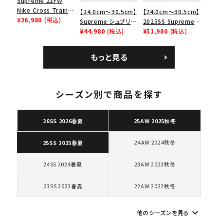
Supreme 21FW
Nike Cross Trainer
【24.0cm～30.5cm】
【24.0cm～30.5cm】
Low ナイキクロスト
¥26,980
(税込)
Supreme シュプリー
2025SS Supreme
レイナーロウ シュー
ム 2023AW Nike
¥44,980
(税込)
GOODENOUGH
¥51,980
(税込)
ズ ブラック
Courtposite ナイキ
Nike Air Force 1
コートポジット スニー
Low AF1 シュプリー
もっと見る
カー ホワイト 白
ムグッドイナフ ナイキ
エアフォース１スニー
カー シューズ ホワイ
ト
シーズン別で商品を探す
キーワードから探す
search
26SS 2026春夏
25AW 2025秋冬
人気ワード
2026SS
2025AW
2025SS
Tシャツ・ロングスリーブ
キャップ・ハット
パーカー・クルーネック
24AW 2024秋冬
25SS 2025春夏
ショルダー・ウエストバッグ
ボックスロゴ
ブラックスウェット
24SS 2024春夏
23AW 2023秋冬
カテゴリーから探す
23SS 2023春夏
22AW 2022秋冬
コラボレーションブランドから探す
keyboard_arrow_down
他のシーズンを見る