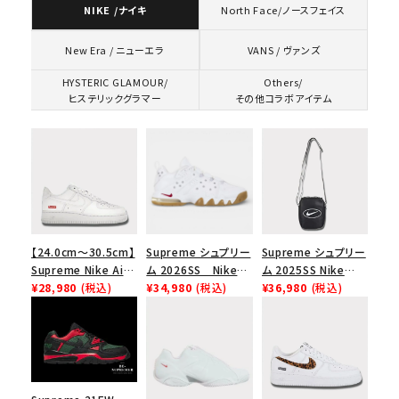
NIKE /ナイキ
North Face/ノースフェイス
VANS / ヴァンズ
New Era / ニューエラ
HYSTERIC GLAMOUR/
Others/
ヒステリックグラマー
その他コラボアイテム
【24.0cm～30.5cm】
Supreme シュプリー
Supreme シュプリー
Supreme Nike Air
ム 2026SS Nike
ム 2025SS Nike
Force 1 Low シュプ
¥28,980
(税込)
SB Air Max 2 CB 94
¥34,980
(税込)
Leather Shoulder
¥36,980
(税込)
リーム ナイキエアフォ
Low SP ナイキ SB
Bag ナイキレザーシ
ース１スニーカー シ
エアマックス2 CB 94
ョルダーバッグ ブラッ
ューズ ホワイト
ロー SP ホワイト
ク 黒