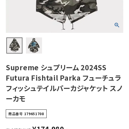
ラフィッシュテイル
パーカジャケット
スノーカモ
NEW ITEMS
CATEGORY
Tシャツ・ロングスリーブ
パーカー・トレーナー
Supreme シュプリーム 2024SS
ジャケット・アウター
Futura Fishtail Parka フューチュラ
キャップ・ハット
フィッシュテイルパーカジャケット スノ
ニット帽・ビーニー
ーカモ
バックパック・リュック
その他バッグ類
商品番号
179651708
スニーカー・ブーツ
¥
174,980