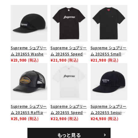
シーズンから探す
並び順
価格から探す
Supreme シュプリー
Supreme シュプリー
Supreme シュプリー
ム 2026SS Washed
ム 2026SS Speed
ム 2026SS Small
円 ～
円
Chino Twill Camp
¥23,980
(税込)
Tee スピードTシャツ
¥21,980
(税込)
Box Tee スモールボ
¥21,980
(税込)
Cap ウォッシュド チ
ブラック
ックスTシャツ ブラッ
在庫のない商品を表示する
ノツイル キャンプキャ
ク
ップ ブラック
絞り込んで検索する
Supreme シュプリー
Supreme シュプリー
Supreme シュプリー
ム 2026SS Raffia
ム 2026SS Speed
ム 2026SS Sequin
Mesh Back 5-Panel
¥25,980
(税込)
Tee スピードTシャツ
¥22,980
(税込)
Denim Classic
¥24,980
(税込)
ラフィアメッシュバック
ホワイト
Logo 6-Panel シ
5パネルキャップ ブラ
ークインデニム クラ
もっと見る
ック
シックロゴ 6パネルキ