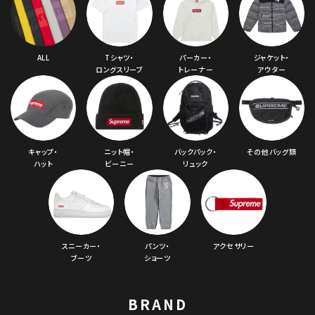
ALL
Tシャツ・
パーカー・
ジャケット・
ロングスリーブ
トレーナー
アウター
キャップ・
ニット帽・
バックパック・
その他バッグ類
ハット
ビーニー
リュック
スニーカー・
パンツ・
アクセサリー
ブーツ
ショーツ
BRAND