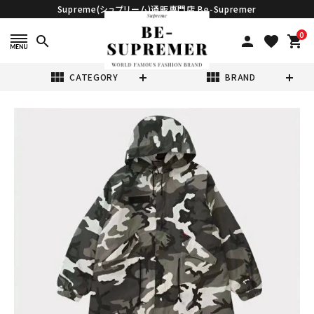
Supreme(シュプリーム)通販専門店 Be-Supremer
0
search
person
favorite
shopping_cart
view_module
view_module
CATEGORY
BRAND
search
Supreme シュプ
リーム 2024SS
Futura Fishtail
¥174,980
Parka フューチュ
(税込)