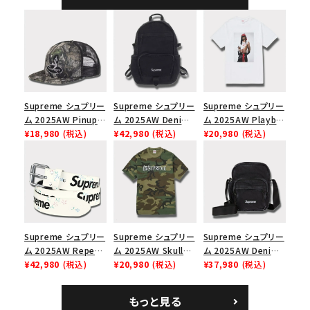
ャップ ブラック
Supreme シュプリー
Supreme シュプリー
Supreme シュプリー
ム 2025AW Pinup
ム 2025AW Denim
ム 2025AW Playboi
Mesh Back 5-Panel
¥18,980
(税込)
Backpack デニム バ
¥42,980
(税込)
Carti Tee プレイボ
¥20,980
(税込)
Capピンアップ メッシ
ックパック ブラック
ーイカーティ Tシャツ
ュバック 5パネルキャ
ホワイト
ップ トゥルーティン
バーHTC フォールカ
モ
Supreme シュプリー
Supreme シュプリー
Supreme シュプリー
ム 2025AW Repeat
ム 2025AW Skull
ム 2025AW Denim
Leather Belt リピー
¥42,980
(税込)
Tee スカル Tシャ
¥20,980
(税込)
Shoulder Bag デニ
¥37,980
(税込)
ト レザー ベルト フロ
ツ ウッドランドカモ
ム ショルダーバッグ
ーラル
ブラック
もっと見る