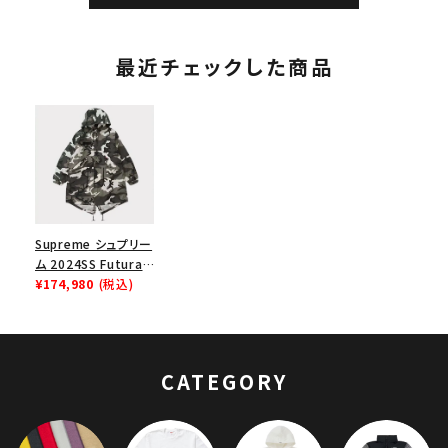
最近チェックした商品
Supreme シュプリー
ム 2024SS Futura
Fishtail Parka フュ
¥174,980
(税込)
ーチュラフィッシュテ
イルパーカジャケット
スノーカモ
CATEGORY