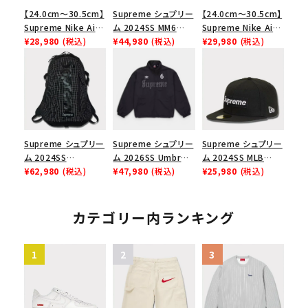
【24.0cm～30.5cm】
Supreme シュプリー
【24.0cm～30.5cm】
Supreme Nike Air
ム 2024SS MM6
Supreme Nike Air
Force 1 Low シュプ
¥28,980
(税込)
Maison Margiela
¥44,980
(税込)
Force 1 Low シュプ
¥29,980
(税込)
リーム ナイキエアフォ
Box Logo Tee MM6
リーム ナイキエアフォ
ース１スニーカー シ
メゾンマルジェラボッ
ース１スニーカー シ
ューズ ホワイト
クスロゴTシャツ ホ
ューズ ブラック
ワイト 白
Supreme シュプリー
Supreme シュプリー
Supreme シュプリー
ム 2024SS
ム 2026SS Umbro
ム 2024SS MLB
Backpack バックパッ
¥62,980
(税込)
Rhinestone Track
¥47,980
(税込)
Teams Box Logo
¥25,980
(税込)
ク ブラック 黒
Jacket アンブロ ラ
New Era Cap MLB
インストーン トラック
チームズボックスロゴ
ジャケット ブラック
ニューエラキャップ 帽
カテゴリー内ランキング
子 ブラック 黒