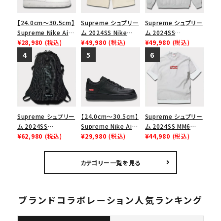
【24.0cm～30.5cm】
Supreme シュプリー
Supreme シュプリー
Supreme Nike Air
ム 2024SS Nike
ム 2024SS
Force 1 Low シュプ
¥28,980
(税込)
Denim Short ナイキ
¥49,980
(税込)
Pinstripe
¥49,980
(税込)
リーム ナイキエアフォ
デニムショーツ ナチュ
Crewneck ピンスト
ース１スニーカー シ
ラル
ライプクルーネック
ューズ ホワイト
ヘザーグレー 灰
Supreme シュプリー
【24.0cm～30.5cm】
Supreme シュプリー
ム 2024SS
Supreme Nike Air
ム 2024SS MM6
Backpack バックパッ
¥62,980
(税込)
Force 1 Low シュプ
¥29,980
(税込)
Maison Margiela
¥44,980
(税込)
ク ブラック 黒
リーム ナイキエアフォ
Box Logo Tee MM6
ース１スニーカー シ
メゾンマルジェラボッ
カテゴリー一覧を見る
ューズ ブラック
クスロゴTシャツ ホ
ワイト 白
ブランドコラボレーション人気ランキング