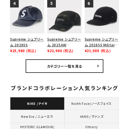
Cap ウォッシュド チ
ラフィアメッシュバック
Logo 6-Panel シ
ノツイル キャンプキャ
5パネルキャップ ブラ
ークインデニム クラ
ップ ブラック
ック
シックロゴ 6パネルキ
ャップ ブラック
Supreme シュプリー
Supreme シュプリー
Supreme シュプリー
ム 2026SS
ム 2025AW
ム 2026SS Military
Pigment Coated S
¥25,980
(税込)
Overdyed Camp
¥23,980
(税込)
Camp Cap ミリタリ
¥21,980
(税込)
Logo 6-Panel ピグ
Cap オーバーダイド
ー キャンプキャップ
メントコーテッド Sロ
キャンプキャップ ブ
ブラック
カテゴリー一覧を見る
ゴ 6パネル ネイビー
ラック
ブランドコラボレーション人気ランキング
NIKE /ナイキ
North Face/ノースフェイス
VANS / ヴァンズ
New Era / ニューエラ
HYSTERIC GLAMOUR/
Others/