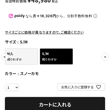
当店特別価格
税込
パンツ・ショーツ
アクセサリー
なら
月々16,326円
から。分割手数料無料
COLLABORATION BRAND
サイズごとに価格が異なりますので、ご確認ください
SEASON
サイズ
S/M
CONTENTS
M/L
S/M
残りわずか
残りわずか
ACCOUNT MENU
ようこそ ゲスト 様
カラー
スノーカモ
meeting_room
person
ログイン
会員登録
お気に入りに登録する
Follow us
カートに入れる