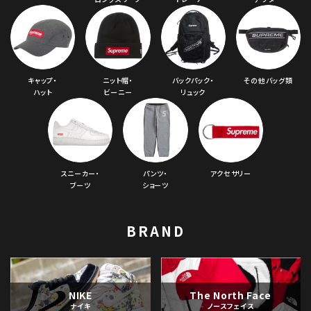
キャップ・
ニット帽・
バックパック・
その他バッグ類
ハット
ビーニー
リュック
スニーカー・
パンツ・
アクセサリー
ブーツ
ショーツ
BRAND
NIKE
The North Face
ナイキ
ノースフェイス