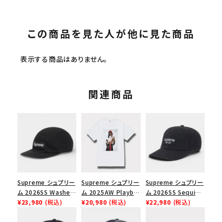
この商品を見た人が他に見た商品
表示する商品はありません。
関連商品
Supreme シュプリー
Supreme シュプリー
Supreme シュプリー
ム 2026SS Washed
ム 2025AW Playboi
ム 2026SS Sequin
Chino Twill Camp
¥23,980
(税込)
Carti Tee プレイボ
¥20,980
(税込)
Denim Classic
¥22,980
(税込)
Cap ウォッシュド チ
ーイカーティ Tシャツ
Logo 6-Panel シ
ノツイル キャンプキャ
ホワイト
ークインデニム クラ