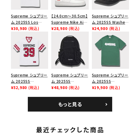
Supreme シュプリー
【24.0cm～30.5cm】
Supreme シュプリー
ム 2025SS Los
Supreme Nike Air
ム 2025SS Washed
Angeles Fire Relief
¥30,980
(税込)
Force 1 Low シュプ
¥28,980
(税込)
Chino Twill Camp
¥24,980
(税込)
Box Logo Tee ファ
リーム ナイキエアフォ
Cap ウォッシュチノツ
イヤーリリーフボック
ース１スニーカー シ
イルキャンプキャップ
スロゴTシャツ ホワ
ューズ ホワイト
ブラック 黒
イト 白
Supreme シュプリー
Supreme シュプリー
Supreme シュプリー
ム 2025SS
ム 2025SS
ム 2025SS
Bandana Football
¥52,980
(税込)
Backpack バックパッ
¥48,980
(税込)
Homerun Tee ホー
¥19,980
(税込)
Jersey バンダナ フッ
ク ブラック 黒
ムランTシャツ ライト
トボール ジャージ ホ
パイン
もっと見る
ワイト
最近チェックした商品