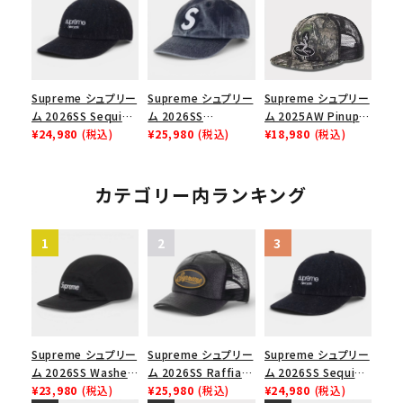
ップ ブラック
シックロゴ 6パネルキ
ャップ インディゴ
Supreme シュプリー
Supreme シュプリー
Supreme シュプリー
ム 2026SS Sequin
ム 2026SS
ム 2025AW Pinup
Denim Classic
¥24,980
(税込)
Pigment Coated S
¥25,980
(税込)
Mesh Back 5-Panel
¥18,980
(税込)
Logo 6-Panel シ
Logo 6-Panel ピグ
Capピンアップ メッシ
ークインデニム クラ
メントコーテッド Sロ
ュバック 5パネルキャ
シックロゴ 6パネルキ
ゴ 6パネル ネイビー
ップ トゥルーティン
カテゴリー内ランキング
ャップ ブラック
バーHTC フォールカ
モ
Supreme シュプリー
Supreme シュプリー
Supreme シュプリー
ム 2026SS Washed
ム 2026SS Raffia
ム 2026SS Sequin
Chino Twill Camp
¥23,980
(税込)
Mesh Back 5-Panel
¥25,980
(税込)
Denim Classic
¥24,980
(税込)