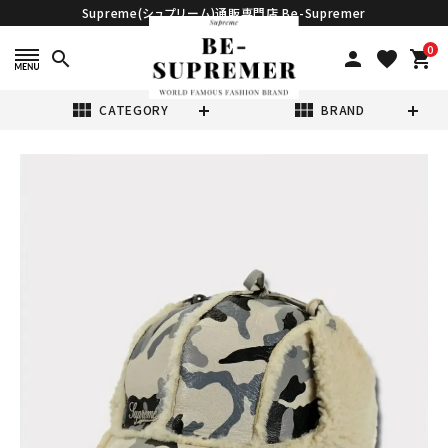
Supreme(シュプリーム)通販専門店 Be-Supremer
0
search
person
favorite
shopping_cart
view_module
view_module
CATEGORY
BRAND
search
Supreme シュプ
リーム 2025AW
Shearling
¥48,980
(税込)
Lined Earflap