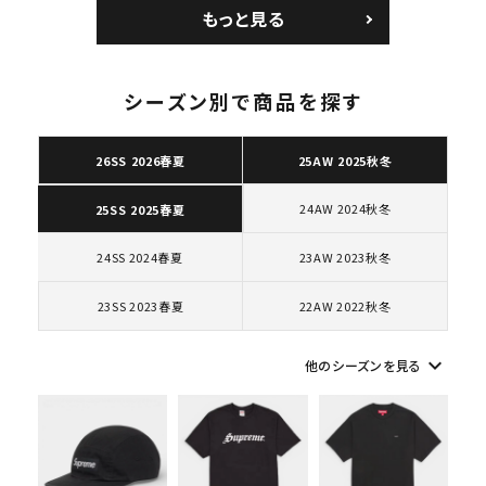
ョルダーバッグ ブラッ
コートポジット スニー
もっと見る
ク 黒
カー ホワイト 白
シーズン別で商品を探す
キーワードから探す
26SS 2026春夏
25AW 2025秋冬
search
24AW 2024秋冬
25SS 2025春夏
人気ワード
2026SS
2025AW
2025SS
Tシャツ・ロングスリーブ
24SS 2024春夏
23AW 2023秋冬
キャップ・ハット
パーカー・クルーネック
ショルダー・ウエストバッグ
ボックスロゴ
ブラックスウェット
23SS 2023春夏
22AW 2022秋冬
カテゴリーから探す
keyboard_arrow_down
他のシーズンを見る
コラボレーションブランドから探す
シーズンから探す