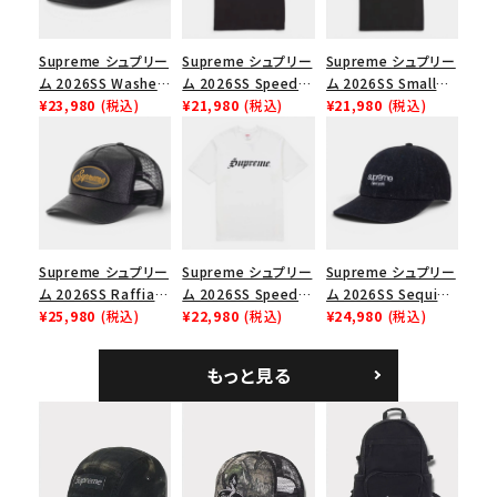
並び順
Supreme シュプリー
Supreme シュプリー
Supreme シュプリー
ム 2026SS Washed
ム 2026SS Speed
ム 2026SS Small
Chino Twill Camp
¥23,980
(税込)
Tee スピードTシャツ
¥21,980
(税込)
Box Tee スモールボ
¥21,980
(税込)
価格から探す
Cap ウォッシュド チ
ブラック
ックスTシャツ ブラッ
ノツイル キャンプキャ
ク
円 ～
円
ップ ブラック
在庫のない商品を表示する
絞り込んで検索する
Supreme シュプリー
Supreme シュプリー
Supreme シュプリー
ム 2026SS Raffia
ム 2026SS Speed
ム 2026SS Sequin
Mesh Back 5-Panel
¥25,980
(税込)
Tee スピードTシャツ
¥22,980
(税込)
Denim Classic
¥24,980
(税込)
ラフィアメッシュバック
ホワイト
Logo 6-Panel シ
5パネルキャップ ブラ
ークインデニム クラ
もっと見る
ック
シックロゴ 6パネルキ
ャップ ブラック