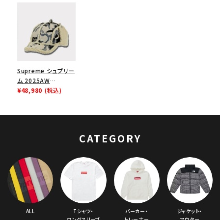
Supreme シュプリー
ム 2025AW
Shearling Lined
¥48,980
(税込)
Earflap Cap シア
リング ラインド イヤ
ーフラップ キャップ
スノーカモ
CATEGORY
ALL
Tシャツ・
パーカー・
ジャケット・
ロングスリーブ
トレーナー
アウター