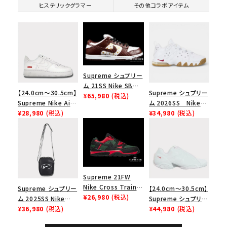
ヒステリックグラマー
その他コラボアイテム
Supreme シュプリー
ム 21SS Nike SB
【24.0cm～30.5cm】
Supreme シュプリー
Dunk Low ナイキSB
¥65,980
(税込)
Supreme Nike Air
ム 2026SS Nike
ダンクロウ スニーカ
Force 1 Low シュプ
¥28,980
(税込)
SB Air Max 2 CB 94
¥34,980
(税込)
ー ブラウン
リーム ナイキエアフォ
Low SP ナイキ SB
ース１スニーカー シ
エアマックス2 CB 94
ューズ ホワイト
ロー SP ホワイト
Supreme 21FW
Nike Cross Trainer
Supreme シュプリー
【24.0cm～30.5cm】
Low ナイキクロスト
¥26,980
(税込)
ム 2025SS Nike
Supreme シュプリー
レイナーロウ シュー
Leather Shoulder
¥36,980
(税込)
ム 2023AW Nike
¥44,980
(税込)
ズ ブラック
Bag ナイキレザーシ
Courtposite ナイキ