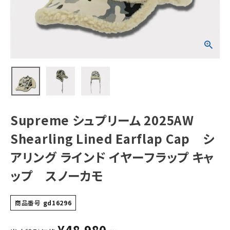
Cap シアリング
ラインド イヤーフ
ラップ キャップ
スノーカモ
NEW ITEMS
CATEGORY
Tシャツ・ロングスリーブ
パーカー・トレーナー
ジャケット・アウター
Supreme シュプリーム 2025AW
キャップ・ハット
Shearling Lined Earflap Cap シ
ニット帽・ビーニー
アリング ラインド イヤーフラップ キャ
ップ スノーカモ
バックパック・リュック
その他バッグ類
商品番号
gd16296
スニーカー・ブーツ
¥
48,980