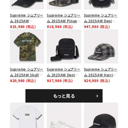
Supreme シュプリー
Supreme シュプリー
Supreme シュプリー
ム 2025AW
ム 2025AW Pinup
ム 2025AW Denim
Overdyed Camp
¥23,980
(税込)
Mesh Back 5-Panel
¥18,980
(税込)
Backpack デニム バ
¥47,980
(税込)
Cap オーバーダイド
Capピンアップ メッシ
ックパック ブラック
キャンプキャップ ブ
ュバック 5パネルキャ
ラック
ップ トゥルーティン
バーHTC フォールカ
モ
Supreme シュプリー
Supreme シュプリー
Supreme シュプリー
ム 2025AW Skull
ム 2025AW Denim
ム 2025AW Harris
Tee スカル Tシャ
¥20,980
(税込)
Shoulder Bag デニ
¥37,980
(税込)
Tweed Camp Cap
¥24,980
(税込)
ツ ウッドランドカモ
ム ショルダーバッグ
ハリスツイード キャ
ブラック
ンプキャップ ブラック
もっと見る