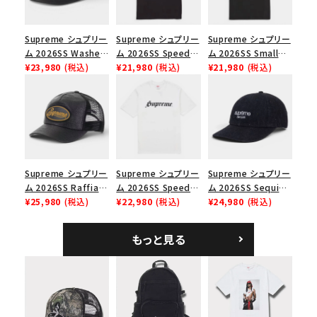
並び順
Supreme シュプリー
Supreme シュプリー
Supreme シュプリー
ム 2026SS Washed
ム 2026SS Speed
ム 2026SS Small
Chino Twill Camp
¥23,980
(税込)
Tee スピードTシャツ
¥21,980
(税込)
Box Tee スモールボ
¥21,980
(税込)
価格から探す
Cap ウォッシュド チ
ブラック
ックスTシャツ ブラッ
ノツイル キャンプキャ
ク
円 ～
円
ップ ブラック
在庫のない商品を表示する
絞り込んで検索する
Supreme シュプリー
Supreme シュプリー
Supreme シュプリー
ム 2026SS Raffia
ム 2026SS Speed
ム 2026SS Sequin
Mesh Back 5-Panel
¥25,980
(税込)
Tee スピードTシャツ
¥22,980
(税込)
Denim Classic
¥24,980
(税込)
ラフィアメッシュバック
ホワイト
Logo 6-Panel シ
5パネルキャップ ブラ
ークインデニム クラ
もっと見る
ック
シックロゴ 6パネルキ
ャップ ブラック