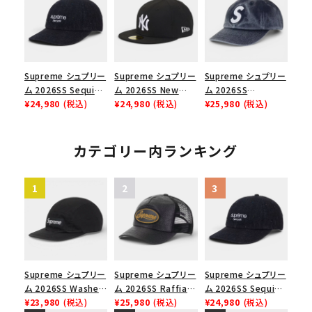
ップ ブラック
シックロゴ 6パネルキ
ャップ インディゴ
Supreme シュプリー
Supreme シュプリー
Supreme シュプリー
ム 2026SS Sequin
ム 2026SS New
ム 2026SS
Denim Classic
¥24,980
(税込)
York Yankees New
¥24,980
(税込)
Pigment Coated S
¥25,980
(税込)
Logo 6-Panel シ
Era Cap ニューヨー
Logo 6-Panel ピグ
ークインデニム クラ
クヤンキース ニュー
メントコーテッド Sロ
シックロゴ 6パネルキ
エラ キャップ ブラック
ゴ 6パネル ネイビー
カテゴリー内ランキング
ャップ ブラック
Supreme シュプリー
Supreme シュプリー
Supreme シュプリー
ム 2026SS Washed
ム 2026SS Raffia
ム 2026SS Sequin
Chino Twill Camp
¥23,980
(税込)
Mesh Back 5-Panel
¥25,980
(税込)
Denim Classic
¥24,980
(税込)