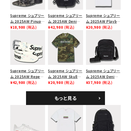
Supreme シュプリー
Supreme シュプリー
Supreme シュプリー
ム 2025AW Pinup
ム 2025AW Denim
ム 2025AW Playboi
Mesh Back 5-Panel
¥18,980
(税込)
Backpack デニム バ
¥42,980
(税込)
Carti Tee プレイボ
¥20,980
(税込)
Capピンアップ メッシ
ックパック ブラック
ーイカーティ Tシャツ
ュバック 5パネルキャ
ホワイト
ップ トゥルーティン
バーHTC フォールカ
モ
Supreme シュプリー
Supreme シュプリー
Supreme シュプリー
ム 2025AW Repeat
ム 2025AW Skull
ム 2025AW Denim
Leather Belt リピー
¥42,980
(税込)
Tee スカル Tシャ
¥20,980
(税込)
Shoulder Bag デニ
¥37,980
(税込)
ト レザー ベルト フロ
ツ ウッドランドカモ
ム ショルダーバッグ
ーラル
ブラック
もっと見る