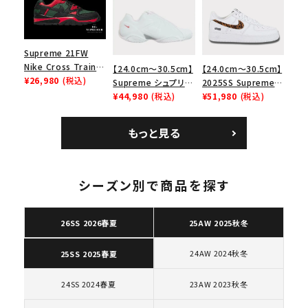
ューズ ホワイト
ロー SP ホワイト
ク 黒
Supreme 21FW
Nike Cross Trainer
【24.0cm～30.5cm】
【24.0cm～30.5cm】
Low ナイキクロスト
¥26,980
(税込)
Supreme シュプリー
2025SS Supreme
レイナーロウ シュー
ム 2023AW Nike
¥44,980
(税込)
GOODENOUGH
¥51,980
(税込)
ズ ブラック
Courtposite ナイキ
Nike Air Force 1
コートポジット スニー
Low AF1 シュプリー
もっと見る
カー ホワイト 白
ムグッドイナフ ナイキ
エアフォース１スニー
キーワードから探す
カー シューズ ホワイ
ト
シーズン別で商品を探す
search
人気ワード
2026SS
2025AW
2025SS
Tシャツ・ロングスリーブ
26SS 2026春夏
25AW 2025秋冬
キャップ・ハット
パーカー・クルーネック
ショルダー・ウエストバッグ
ボックスロゴ
ブラックスウェット
24AW 2024秋冬
25SS 2025春夏
カテゴリーから探す
24SS 2024春夏
23AW 2023秋冬
コラボレーションブランドから探す