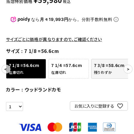
当店特別価格
税込
パンツ・ショーツ
アクセサリー
なら
月々19,993円
から。分割手数料無料
COLLABORATION BRAND
サイズごとに価格が異なりますので、ご確認ください
SEASON
サイズ
7 1/8 =56.6cm
CONTENTS
7 1/8 =56.6cm
7 1/4 =57.6cm
7 3/8 =58.6cm
在庫切れ
在庫切れ
残りわずか
ACCOUNT MENU
ようこそ ゲスト 様
カラー
ウッドランドカモ
meeting_room
person
ログイン
会員登録
お気に入りに登録する
Follow us