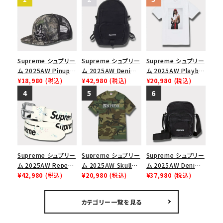
Supreme シュプリー
Supreme シュプリー
Supreme シュプリー
ム 2025AW Pinup
ム 2025AW Denim
ム 2025AW Playboi
Mesh Back 5-Panel
¥18,980
(税込)
Backpack デニム バ
¥42,980
(税込)
Carti Tee プレイボ
¥20,980
(税込)
Capピンアップ メッシ
ックパック ブラック
ーイカーティ Tシャツ
ュバック 5パネルキャ
ホワイト
ップ トゥルーティン
バーHTC フォールカ
モ
Supreme シュプリー
Supreme シュプリー
Supreme シュプリー
ム 2025AW Repeat
ム 2025AW Skull
ム 2025AW Denim
Leather Belt リピー
¥42,980
(税込)
Tee スカル Tシャ
¥20,980
(税込)
Shoulder Bag デニ
¥37,980
(税込)
ト レザー ベルト フロ
ツ ウッドランドカモ
ム ショルダーバッグ
ーラル
ブラック
カテゴリー一覧を見る