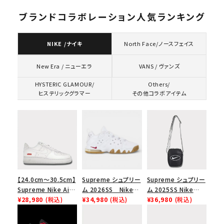
ブランドコラボレーション人気ランキング
NIKE /ナイキ
North Face/ノースフェイス
VANS / ヴァンズ
New Era / ニューエラ
HYSTERIC GLAMOUR/
Others/
ヒステリックグラマー
その他コラボアイテム
【24.0cm～30.5cm】
Supreme シュプリー
Supreme シュプリー
Supreme Nike Air
ム 2026SS Nike
ム 2025SS Nike
Force 1 Low シュプ
¥28,980
(税込)
SB Air Max 2 CB 94
¥34,980
(税込)
Leather Shoulder
¥36,980
(税込)
リーム ナイキエアフォ
Low SP ナイキ SB
Bag ナイキレザーシ
ース１スニーカー シ
エアマックス2 CB 94
ョルダーバッグ ブラッ