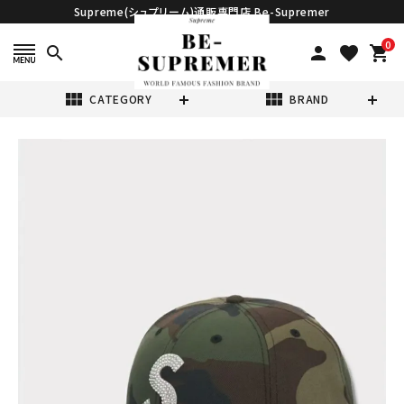
Supreme(シュプリーム)通販専門店 Be-Supremer
0
search
person
favorite
shopping_cart
view_module
view_module
CATEGORY
BRAND
search
Supreme シュプ
リーム 2025AW
Swarovski S
¥55,980
(税込)
Logo New Era