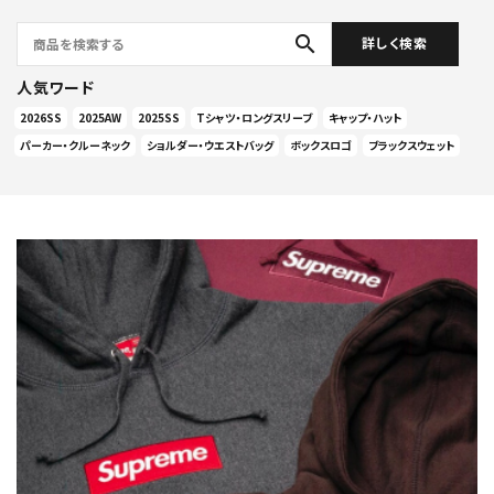
search
詳しく検索
人気ワード
2026SS
2025AW
2025SS
Tシャツ・ロングスリーブ
キャップ・ハット
パーカー・クルーネック
ショルダー・ウエストバッグ
ボックスロゴ
ブラックスウェット