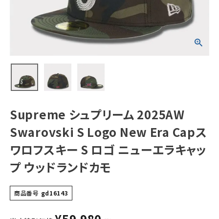
Capスワロフスキ
ー S ロゴ ニュー
エラキャップ ウッ
ドランドカモ
NEW ITEMS
CATEGORY
Tシャツ・ロングスリーブ
パーカー・トレーナー
ジャケット・アウター
Supreme シュプリーム 2025AW
キャップ・ハット
Swarovski S Logo New Era Capス
ニット帽・ビーニー
ワロフスキー S ロゴ ニューエラキャッ
プ ウッドランドカモ
バックパック・リュック
その他バッグ類
商品番号
gd16143
スニーカー・ブーツ
¥
59,980