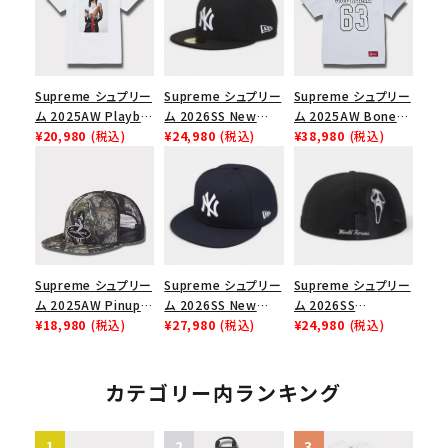
Supreme シュプリー
Supreme シュプリー
Supreme シュプリー
ム 2025AW Playboi
ム 2026SS New
ム 2025AW Bones
Carti Tee プレイボ
¥20,980
(税込)
York Yankees New
¥24,980
(税込)
Football Jersey ボ
¥38,980
(税込)
ーイカーティ Tシャツ
Era Cap ニューヨー
ーンズ フットボール
ホワイト
クヤンキース ニュー
ジャージ ホワイト
エラ キャップ ブラック
Supreme シュプリー
Supreme シュプリー
Supreme シュプリー
ム 2025AW Pinup
ム 2026SS New
ム 2026SS
Mesh Back 5-Panel
¥18,980
(税込)
York Yankees New
¥27,980
(税込)
Ghostface Box
¥24,980
(税込)
Capピンアップ メッシ
Era Cap ニューヨー
Logo New Era Cap
ュバック 5パネルキャ
クヤンキース ニュー
ゴーストフェイス ボッ
ップ トゥルーティン
エラ キャップ ネイビ
クスロゴ ニューエラ
カテゴリー内ランキング
バーHTC フォールカ
ー
キャップ ブラック
モ