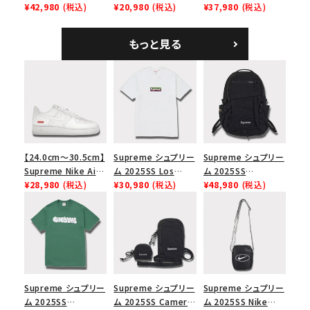
Leather Belt リピー
¥42,980
(税込)
Tee スカル Tシャ
¥20,980
(税込)
Shoulder Bag デニ
¥37,980
(税込)
ト レザー ベルト フロ
ツ ウッドランドカモ
ム ショルダーバッグ
ーラル
ブラック
もっと見る
【24.0cm～30.5cm】
Supreme シュプリー
Supreme シュプリー
Supreme Nike Air
ム 2025SS Los
ム 2025SS
Force 1 Low シュプ
¥28,980
(税込)
Angeles Fire Relief
¥30,980
(税込)
Backpack バックパッ
¥48,980
(税込)
リーム ナイキエアフォ
Box Logo Tee ファ
ク ブラック 黒
ース１スニーカー シ
イヤーリリーフボック
ューズ ホワイト
スロゴTシャツ ホワ
イト 白
Supreme シュプリー
Supreme シュプリー
Supreme シュプリー
ム 2025SS
ム 2025SS Camera
ム 2025SS Nike