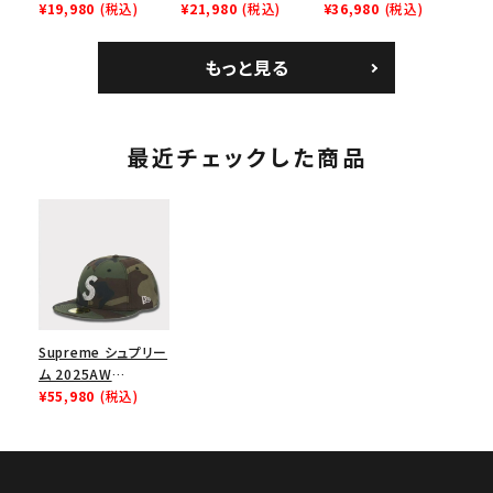
Homerun Tee ホー
¥19,980
(税込)
Bag + Mini Pouch
¥21,980
(税込)
Leather Shoulder
¥36,980
(税込)
ムランTシャツ ライト
カメラバッグ ミニポー
Bag ナイキレザーシ
パイン
チ ブラック 黒
ョルダーバッグ ブラッ
もっと見る
ク 黒
最近チェックした商品
Supreme シュプリー
ム 2025AW
Swarovski S Logo
¥55,980
(税込)
New Era Capスワロ
フスキー S ロゴ ニュ
ーエラキャップ ウッド
ランドカモ