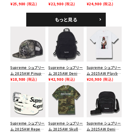
Mesh Back 5-Panel
¥25,980
(税込)
Tee スピードTシャツ
¥22,980
(税込)
Denim Classic
¥24,980
(税込)
ラフィアメッシュバック
ホワイト
Logo 6-Panel シ
5パネルキャップ ブラ
ークインデニム クラ
もっと見る
ック
シックロゴ 6パネルキ
ャップ ブラック
Supreme シュプリー
Supreme シュプリー
Supreme シュプリー
ム 2025AW Pinup
ム 2025AW Denim
ム 2025AW Playboi
Mesh Back 5-Panel
¥18,980
(税込)
Backpack デニム バ
¥42,980
(税込)
Carti Tee プレイボ
¥20,980
(税込)
Capピンアップ メッシ
ックパック ブラック
ーイカーティ Tシャツ
ュバック 5パネルキャ
ホワイト
ップ トゥルーティン
バーHTC フォールカ
モ
Supreme シュプリー
Supreme シュプリー
Supreme シュプリー
ム 2025AW Repeat
ム 2025AW Skull
ム 2025AW Denim